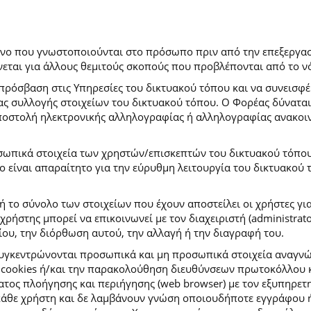
ρόνο που γνωστοποιούνται στο πρόσωπο πριν από την επεξεργασ
εται για άλλους θεμιτούς σκοπούς που προβλέπονται από το ν
πρόσβαση στις Υπηρεσίες του δικτυακού τόπου και να συνεισφέ
μας συλλογής στοιχείων του δικτυακού τόπου. Ο Φορέας δύναται
αποστολή ηλεκτρονικής αλληλογραφίας ή αλληλογραφίας ανακοι
σωπικά στοιχεία των χρηστών/επισκεπτών του δικτυακού τόπου σ
ιο είναι απαραίτητο για την εύρυθμη λειτουργία του δικτυακού
ή το σύνολο των στοιχείων που έχουν αποστείλει οι χρήστες γι
ήστης μπορεί να επικοινωνεί με τον διαχειριστή (administrato
ου, την διόρθωση αυτού, την αλλαγή ή την διαγραφή του.
συγκεντρώνονται προσωπικά και μη προσωπικά στοιχεία αναγν
 cookies ή/και την παρακολούθηση διευθύνσεων πρωτοκόλλου κ
ς πλοήγησης και περιήγησης (web browser) με τον εξυπηρετητή 
κάθε χρήστη και δε λαμβάνουν γνώση οποιουδήποτε εγγράφου ή 