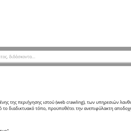
ης της περιήγησης ιστού (web crawling), των υπηρεσιών λανθά
 το διαδικτυακό τόπο, προϋποθέτει την ανεπιφύλακτη αποδοχ
τυο".