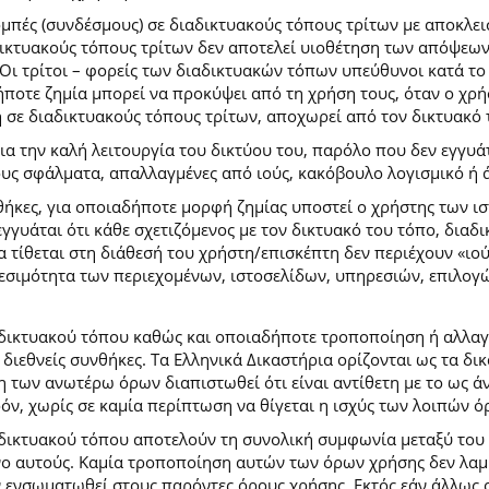
ομπές (συνδέσμους) σε διαδικτυακούς τόπους τρίτων με αποκλε
κτυακούς τόπους τρίτων δεν αποτελεί υιοθέτηση των απόψεων
Οι τρίτοι – φορείς των διαδικτυακών τόπων υπεύθυνοι κατά το 
ήποτε ζημία μπορεί να προκύψει από τη χρήση τους, όταν ο χ
η σε διαδικτυακούς τόπους τρίτων, αποχωρεί από τον δικτυακό
 την καλή λειτουργία του δικτύου του, παρόλο που δεν εγγυάτ
ίδους σφάλματα, απαλλαγμένες από ιούς, κακόβουλο λογισμικό ή 
ήκες, για οποιαδήποτε μορφή ζημίας υποστεί ο χρήστης των ι
γγυάται ότι κάθε σχετιζόμενος με τον δικτυακό του τόπο, διαδι
α τίθεται στη διάθεσή του χρήστη/επισκέπτη δεν περιέχουν «ιο
θεσιμότητα των περιεχομένων, ιστοσελίδων, υπηρεσιών, επιλογ
 δικτυακού τόπου καθώς και οποιαδήποτε τροποποίηση ή αλλαγ
κές διεθνείς συνθήκες. Τα Ελληνικά Δικαστήρια ορίζονται ως τα
των ανωτέρω όρων διαπιστωθεί ότι είναι αντίθετη με το ως άνω
ρόν, χωρίς σε καμία περίπτωση να θίγεται η ισχύς των λοιπών ό
 δικτυακού τόπου αποτελούν τη συνολική συμφωνία μεταξύ του
νο αυτούς. Καμία τροποποίηση αυτών των όρων χρήσης δεν λαμβ
 ενσωματωθεί στους παρόντες όρους χρήσης. Εκτός εάν άλλως ο