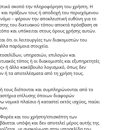
ιστικό σκοπό την πληροφόρηση του χρήστη. Η
 και πράξεων τους ή αποδοχή του περιεχόμενου
νόμο – φέρουν την αποκλειστική ευθύνη για το
ρήστης του δικτυακού τόπου αποκτά πρόσβαση σε
 τόπο και υπόκειται στους όρους χρήσης αυτών.
αι ότι οι λειτουργίες των διακομιστών του
άλλα παρόμοια στοιχεία.
στοσελίδων, υπηρεσιών, επιλογών και
κτυακός τόπος ή οι διακομιστές και εξυπηρετητές
ύς» ή άλλο κακόβουλο λογισμικό, όπως δεν
ών ή τα αποτελέσματα από τη χρήση τους.
ή τους διέπονται και συμπληρώνονται από το
 δικαστήρια επίλυσης όποιων διαφορών
 νομικό πλαίσιο ή καταστεί εκτός ισχύος, παύει
ρων.
 Φορέα και του χρήστη/επισκέπτη των
άνεται υπόψη και δεν αποτελεί μέρος αυτής της
ρίζεται, με ανακοίνωση στην ιστοσελίδα του