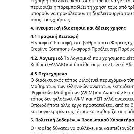
Η χρήση του δικτυακού τόπου πρέπει να γίνεται
περιορίζει ή παρεμποδίζει τη χρήση τους από τρ
μπορούν να προκαλέσουν τη δυσλειτουργία του 
προς τους χρήστες.
4. Πνευματική Ιδιοκτησία και άδειες χρήσης
4.1 Γραφική Διεπαφή
Η γραφική διεπαφή, στο βαθμό που ο Φορέας έχει
Creative Commons Αναφορά Προέλευσης Παρόμοια
4.2. Λογισμικό
Το Λογισμικό που χρησιμοποιείτα
Κώδικα (ΕΛ/ΛΑΚ) και διατίθεται με την Γενική Άδει
4.3 Περιεχόμενο
O διαδικτυακός τόπος φιλοξενεί περιεχόμενο τ
Μαθημάτων των ελληνικών ανωτάτων εκπαιδευτικ
Ψηφιακών Μαθημάτων (ΑΨΜ) και Ανοικτών Εκπαιδ
τόπος δεν φιλοξενεί ΑΨΜ και ΑΕΠ αλλά ανακατ
Οποιοδήποτε άλλο έργο προστατεύεται από το δίκ
και συγκεκριμένα ως τέτοιο και καθορίζεται η άδε
5. Πολιτική Δεδομένων Προσωπικού Χαρακτήρα
Ο Φορέας δύναται να συλλέγει και να επεξεργάζ