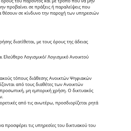
 όρους του παρόντος και με τρόπο που να μην
μην προβαίνει σε πράξεις ή παραλείψεις που
α θέσουν σε κίνδυνο την παροχή των υπηρεσιών
ήσης διατίθεται, με τους όρους της άδειας
αι Ελεύθερο Λογισμικό/ Λογισμικό Ανοικτού
τυακούς τόπους διάθεσης Ανοικτών Ψηφιακών
ζονται από τους διαθέτες των Ανοικτών
προσωπική, μη εμπορική χρήση. Ο δικτυακός
ν.
φορετικές από τις ανωτέρω, προσδιορίζεται ρητά
α προσφέρει τις υπηρεσίες του δικτυακού του