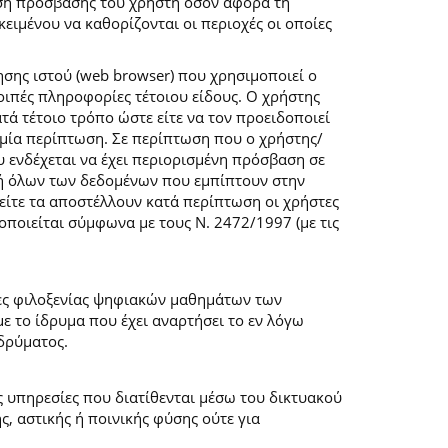
ση πρόσβασης του χρήστη όσον αφορά τη
ιμένου να καθορίζονται οι περιοχές οι οποίες
σης ιστού (web browser) που χρησιμοποιεί ο
λοιπές πληροφορίες τέτοιου είδους. Ο χρήστης
τά τέτοιο τρόπο ώστε είτε να τον προειδοποιεί
καμία περίπτωση. Σε περίπτωση που ο χρήστης/
υ ενδέχεται να έχει περιορισμένη πρόσβαση σε
ογή όλων των δεδομένων που εμπίπτουν στην
ίτε τα αποστέλλουν κατά περίπτωση οι χρήστες
ποιείται σύμφωνα με τους Ν. 2472/1997 (με τις
μες φιλοξενίας ψηφιακών μαθημάτων των
 το ίδρυμα που έχει αναρτήσει το εν λόγω
δρύματος.
ις υπηρεσίες που διατίθενται μέσω του δικτυακού
, αστικής ή ποινικής φύσης ούτε για