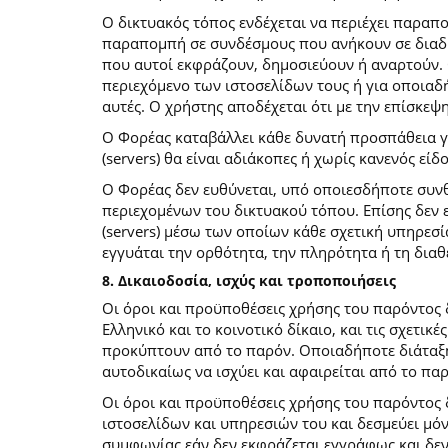
O δικτυακός τόπος ενδέχεται να περιέχει παραπ
παραπομπή σε συνδέσμους που ανήκουν σε διαδι
που αυτοί εκφράζουν, δημοσιεύουν ή αναρτούν. 
περιεχόμενο των ιστοσελίδων τους ή για οποιαδ
αυτές. Ο χρήστης αποδέχεται ότι με την επίσκεψ
Ο Φορέας καταβάλλει κάθε δυνατή προσπάθεια για
(servers) θα είναι αδιάκοπες ή χωρίς κανενός ε
Ο Φορέας δεν ευθύνεται, υπό οποιεσδήποτε συνθ
περιεχομένων του δικτυακού τόπου. Επίσης δεν ε
(servers) μέσω των οποίων κάθε σχετική υπηρεσί
εγγυάται την ορθότητα, την πληρότητα ή τη δια
8. Δικαιοδοσία, ισχύς και τροποποιήσεις
Οι όροι και προϋποθέσεις χρήσης του παρόντος
Ελληνικό και το κοινοτικό δίκαιο, και τις σχετι
προκύπτουν από το παρόν. Οποιαδήποτε διάταξη 
αυτοδικαίως να ισχύει και αφαιρείται από το πα
Οι όροι και προϋποθέσεις χρήσης του παρόντος
ιστοσελίδων και υπηρεσιών του και δεσμεύει μό
συμφωνίας εάν δεν εκφράζεται εγγράφως και δεν