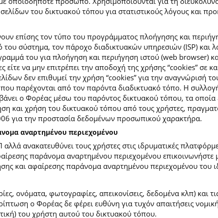
με οποιοδήποτε πρόσωπο. Χρησιμοποιούνται για τη διευκόλυν
ελίδων του δικτυακού τόπου για στατιστικούς λόγους και προκε
ουν επίσης τον τύπο του προγράμματος πλοήγησης και περιήγη
κό του σύστημα, τον πάροχο διαδικτυακών υπηρεσιών (ISP) και 
ραμμά του για πλοήγηση και περιήγηση ιστού (web browser) κα
ες είτε να μην επιτρέπει την αποδοχή της χρήσης “cookies” σε 
ίδων δεν επιθυμεί την χρήση “cookies” για την αναγνώρισή το
ίες που παρέχονται από τον παρόντα διαδικτυακό τόπο. Η συλλ
νει ο Φορέας μέσω του παρόντος δικτυακού τόπου, τα οποία ε
ση και χρήση του δικτυακού τόπου από τους χρήστες, πραγματο
2006 για την προστασία δεδομένων προσωπικού χαρακτήρα.
ράνομα αναρτημένου περιεχομένου
Π αλλά ανακατευθύνει τους χρήστες στις ιδρυματικές πλατφόρ
φαίρεσης παράνομα αναρτημένου περιεχομένου επικοινωνήστε με
ίησης και αφαίρεσης παράνομα αναρτημένου περιεχομένου του ι
ίες, ονόματα, φωτογραφίες, απεικονίσεις, δεδομένα κλπ) και τ
πτωση ο Φορέας δε φέρει ευθύνη για τυχόν απαιτήσεις νομικής
ετική) του χρήστη αυτού του δικτυακού τόπου.