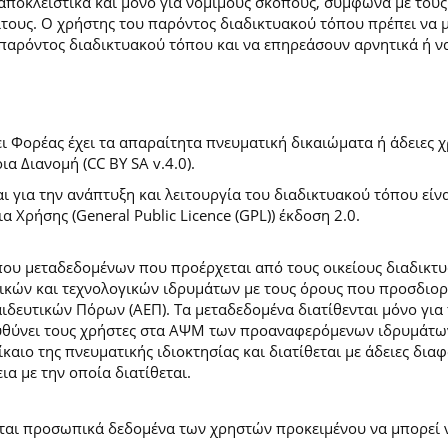
 αποκλειστικά και μόνο για νόμιμους σκοπούς, σύμφωνα με τους
ίτους. Ο χρήστης του παρόντος διαδικτυακού τόπου πρέπει να 
παρόντος διαδικτυακού τόπου και να επηρεάσουν αρνητικά ή ν
 Φορέας έχει τα απαραίτητα πνευματική δικαιώματα ή άδειες χρ
 Διανομή (CC BY SA v.4.0).
ι για την ανάπτυξη και λειτουργία του διαδικτυακού τόπου είν
α Χρήσης (General Public Licence (GPL)) έκδοση 2.0.
ύπου μεταδεδομένων που προέρχεται από τους οικείους διαδικ
ών και τεχνολογικών ιδρυμάτων με τους όρους που προσδιορί
ευτικών Πόρων (ΑΕΠ). Τα μεταδεδομένα διατίθενται μόνο για 
ευθύνει τους χρήστες στα ΑΨΜ των προαναφερόμενων ιδρυμάτω
αιο της πνευματικής ιδιοκτησίας και διατίθεται με άδειες δια
ια με την οποία διατίθεται.
εται προσωπικά δεδομένα των χρηστών προκειμένου να μπορεί ν