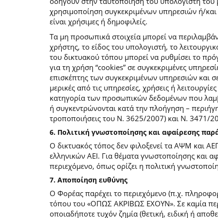
οδηγούν στην ταυτοποίηση του υπολογιστή του 
χρησιμοποίηση συγκεκριμένων υπηρεσιών ή/και σ
είναι χρήσιμες ή δημοφιλείς.
Τα μη προσωπικά στοιχεία μπορεί να περιλαμβάν
χρήστης, το είδος του υπολογιστή, το λειτουργι
του δικτυακού τόπου μπορεί να ρυθμίσει το πρόγ
για τη χρήση “cookies” σε συγκεκριμένες υπηρεσί
επισκέπτης των συγκεκριμένων υπηρεσιών και σελ
μερικές από τις υπηρεσίες, χρήσεις ή λειτουργ
κατηγορία των προσωπικών δεδομένων που λαμβά
ή συγκεντρώνονται κατά την πλοήγηση – περιήγη
τροποποιήσεις του Ν. 3625/2007) και Ν. 3471/
6. Πολιτική γνωστοποίησης και αφαίρεσης πα
Ο δικτυακός τόπος δεν φιλοξενεί τα ΑΨΜ και ΑΕ
ελληνικών ΑΕΙ. Για θέματα γνωστοποίησης και α
περιεχόμενο, όπως ορίζει η πολιτική γνωστοπο
7. Αποποίηση ευθύνης
Ο Φορέας παρέχει το περιεχόμενο (π.χ. πληροφορ
τόπου του «ΟΠΩΣ ΑΚΡΙΒΩΣ ΕΧΟΥΝ». Σε καμία περί
οποιαδήποτε τυχόν ζημία (θετική, ειδική ή αποθ