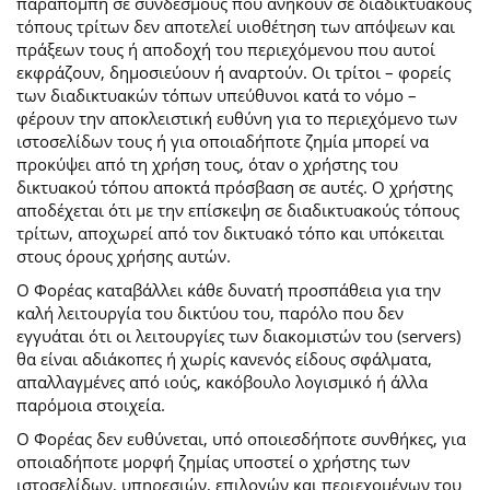
παραπομπή σε συνδέσμους που ανήκουν σε διαδικτυακούς
τόπους τρίτων δεν αποτελεί υιοθέτηση των απόψεων και
πράξεων τους ή αποδοχή του περιεχόμενου που αυτοί
εκφράζουν, δημοσιεύουν ή αναρτούν. Οι τρίτοι – φορείς
των διαδικτυακών τόπων υπεύθυνοι κατά το νόμο –
φέρουν την αποκλειστική ευθύνη για το περιεχόμενο των
ιστοσελίδων τους ή για οποιαδήποτε ζημία μπορεί να
προκύψει από τη χρήση τους, όταν ο χρήστης του
δικτυακού τόπου αποκτά πρόσβαση σε αυτές. Ο χρήστης
αποδέχεται ότι με την επίσκεψη σε διαδικτυακούς τόπους
τρίτων, αποχωρεί από τον δικτυακό τόπο και υπόκειται
στους όρους χρήσης αυτών.
Ο Φορέας καταβάλλει κάθε δυνατή προσπάθεια για την
καλή λειτουργία του δικτύου του, παρόλο που δεν
εγγυάται ότι οι λειτουργίες των διακομιστών του (servers)
θα είναι αδιάκοπες ή χωρίς κανενός είδους σφάλματα,
απαλλαγμένες από ιούς, κακόβουλο λογισμικό ή άλλα
παρόμοια στοιχεία.
Ο Φορέας δεν ευθύνεται, υπό οποιεσδήποτε συνθήκες, για
οποιαδήποτε μορφή ζημίας υποστεί ο χρήστης των
ιστοσελίδων, υπηρεσιών, επιλογών και περιεχομένων του