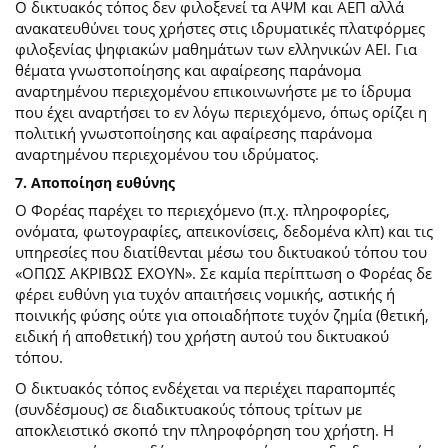
Ο δικτυακός τόπος δεν φιλοξενεί τα ΑΨΜ και ΑΕΠ αλλά
ανακατευθύνει τους χρήστες στις ιδρυματικές πλατφόρμες
φιλοξενίας ψηφιακών μαθημάτων των ελληνικών ΑΕΙ. Για
θέματα γνωστοποίησης και αφαίρεσης παράνομα
αναρτημένου περιεχομένου επικοινωνήστε με το ίδρυμα
που έχει αναρτήσει το εν λόγω περιεχόμενο, όπως ορίζει η
πολιτική γνωστοποίησης και αφαίρεσης παράνομα
αναρτημένου περιεχομένου του ιδρύματος.
7. Αποποίηση ευθύνης
Ο Φορέας παρέχει το περιεχόμενο (π.χ. πληροφορίες,
ονόματα, φωτογραφίες, απεικονίσεις, δεδομένα κλπ) και τις
υπηρεσίες που διατίθενται μέσω του δικτυακού τόπου του
«ΟΠΩΣ ΑΚΡΙΒΩΣ ΕΧΟΥΝ». Σε καμία περίπτωση ο Φορέας δε
φέρει ευθύνη για τυχόν απαιτήσεις νομικής, αστικής ή
ποινικής φύσης ούτε για οποιαδήποτε τυχόν ζημία (θετική,
ειδική ή αποθετική) του χρήστη αυτού του δικτυακού
τόπου.
O δικτυακός τόπος ενδέχεται να περιέχει παραπομπές
(συνδέσμους) σε διαδικτυακούς τόπους τρίτων με
αποκλειστικό σκοπό την πληροφόρηση του χρήστη. Η