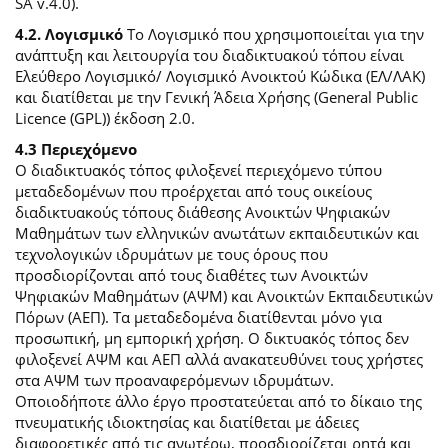
SA v.4.0).
4.2. Λογισμικό
Το Λογισμικό που χρησιμοποιείται για την
ανάπτυξη και λειτουργία του διαδικτυακού τόπου είναι
Ελεύθερο Λογισμικό/ Λογισμικό Ανοικτού Κώδικα (ΕΛ/ΛΑΚ)
και διατίθεται με την Γενική Άδεια Χρήσης (General Public
Licence (GPL)) έκδοση 2.0.
4.3 Περιεχόμενο
O διαδικτυακός τόπος φιλοξενεί περιεχόμενο τύπου
μεταδεδομένων που προέρχεται από τους οικείους
διαδικτυακούς τόπους διάθεσης Ανοικτών Ψηφιακών
Μαθημάτων των ελληνικών ανωτάτων εκπαιδευτικών και
τεχνολογικών ιδρυμάτων με τους όρους που
προσδιορίζονται από τους διαθέτες των Ανοικτών
Ψηφιακών Μαθημάτων (ΑΨΜ) και Ανοικτών Εκπαιδευτικών
Πόρων (ΑΕΠ). Τα μεταδεδομένα διατίθενται μόνο για
προσωπική, μη εμπορική χρήση. Ο δικτυακός τόπος δεν
φιλοξενεί ΑΨΜ και ΑΕΠ αλλά ανακατευθύνει τους χρήστες
στα ΑΨΜ των προαναφερόμενων ιδρυμάτων.
Οποιοδήποτε άλλο έργο προστατεύεται από το δίκαιο της
πνευματικής ιδιοκτησίας και διατίθεται με άδειες
διαφορετικές από τις ανωτέρω, προσδιορίζεται ρητά και