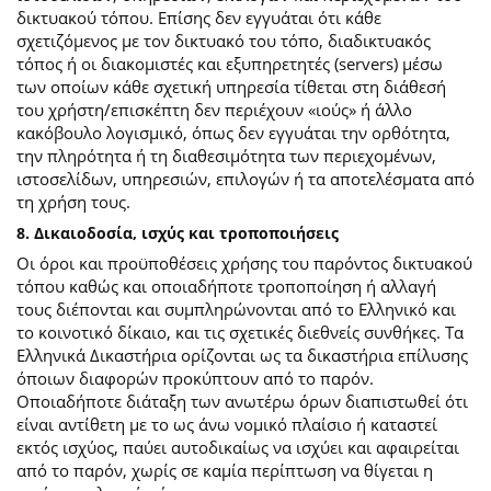
δικτυακού τόπου. Επίσης δεν εγγυάται ότι κάθε
σχετιζόμενος με τον δικτυακό του τόπο, διαδικτυακός
τόπος ή οι διακομιστές και εξυπηρετητές (servers) μέσω
των οποίων κάθε σχετική υπηρεσία τίθεται στη διάθεσή
του χρήστη/επισκέπτη δεν περιέχουν «ιούς» ή άλλο
κακόβουλο λογισμικό, όπως δεν εγγυάται την ορθότητα,
την πληρότητα ή τη διαθεσιμότητα των περιεχομένων,
ιστοσελίδων, υπηρεσιών, επιλογών ή τα αποτελέσματα από
τη χρήση τους.
8. Δικαιοδοσία, ισχύς και τροποποιήσεις
Οι όροι και προϋποθέσεις χρήσης του παρόντος δικτυακού
τόπου καθώς και οποιαδήποτε τροποποίηση ή αλλαγή
τους διέπονται και συμπληρώνονται από το Ελληνικό και
το κοινοτικό δίκαιο, και τις σχετικές διεθνείς συνθήκες. Τα
Ελληνικά Δικαστήρια ορίζονται ως τα δικαστήρια επίλυσης
όποιων διαφορών προκύπτουν από το παρόν.
Οποιαδήποτε διάταξη των ανωτέρω όρων διαπιστωθεί ότι
είναι αντίθετη με το ως άνω νομικό πλαίσιο ή καταστεί
εκτός ισχύος, παύει αυτοδικαίως να ισχύει και αφαιρείται
από το παρόν, χωρίς σε καμία περίπτωση να θίγεται η