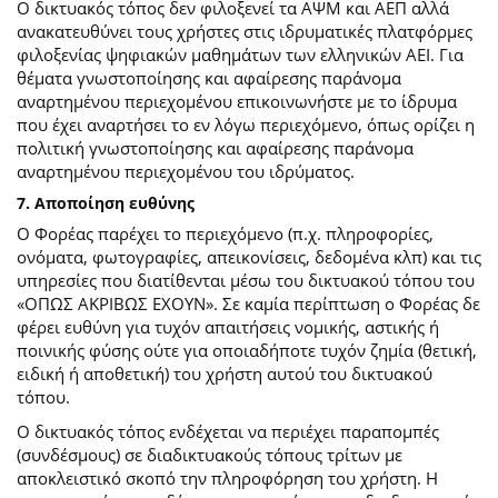
Ο δικτυακός τόπος δεν φιλοξενεί τα ΑΨΜ και ΑΕΠ αλλά
ανακατευθύνει τους χρήστες στις ιδρυματικές πλατφόρμες
φιλοξενίας ψηφιακών μαθημάτων των ελληνικών ΑΕΙ. Για
θέματα γνωστοποίησης και αφαίρεσης παράνομα
αναρτημένου περιεχομένου επικοινωνήστε με το ίδρυμα
που έχει αναρτήσει το εν λόγω περιεχόμενο, όπως ορίζει η
πολιτική γνωστοποίησης και αφαίρεσης παράνομα
αναρτημένου περιεχομένου του ιδρύματος.
7. Αποποίηση ευθύνης
Ο Φορέας παρέχει το περιεχόμενο (π.χ. πληροφορίες,
ονόματα, φωτογραφίες, απεικονίσεις, δεδομένα κλπ) και τις
υπηρεσίες που διατίθενται μέσω του δικτυακού τόπου του
«ΟΠΩΣ ΑΚΡΙΒΩΣ ΕΧΟΥΝ». Σε καμία περίπτωση ο Φορέας δε
φέρει ευθύνη για τυχόν απαιτήσεις νομικής, αστικής ή
ποινικής φύσης ούτε για οποιαδήποτε τυχόν ζημία (θετική,
ειδική ή αποθετική) του χρήστη αυτού του δικτυακού
τόπου.
O δικτυακός τόπος ενδέχεται να περιέχει παραπομπές
(συνδέσμους) σε διαδικτυακούς τόπους τρίτων με
αποκλειστικό σκοπό την πληροφόρηση του χρήστη. Η