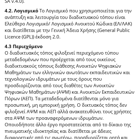
SA v.4.0).
4.2. Λογισμικό
Το Λογισμικό που χρησιμοποιείται για την
ανάπτυξη και λειτουργία του διαδικτυακού τόπου είναι
Ελεύθερο Λογισμικό/ Λογισμικό Ανοικτού Κώδικα (ΕΛ/ΛΑΚ)
και διατίθεται με την Γενική Άδεια Χρήσης (General Public
Licence (GPL)) έκδοση 2.0.
4.3 Περιεχόμενο
O διαδικτυακός τόπος φιλοξενεί περιεχόμενο τύπου
μεταδεδομένων που προέρχεται από τους οικείους
διαδικτυακούς τόπους διάθεσης Ανοικτών Ψηφιακών
Μαθημάτων των ελληνικών ανωτάτων εκπαιδευτικών και
τεχνολογικών ιδρυμάτων με τους όρους που
προσδιορίζονται από τους διαθέτες των Ανοικτών
Ψηφιακών Μαθημάτων (ΑΨΜ) και Ανοικτών Εκπαιδευτικών
Πόρων (ΑΕΠ). Τα μεταδεδομένα διατίθενται μόνο για
προσωπική, μη εμπορική χρήση. Ο δικτυακός τόπος δεν
φιλοξενεί ΑΨΜ και ΑΕΠ αλλά ανακατευθύνει τους χρήστες
στα ΑΨΜ των προαναφερόμενων ιδρυμάτων.
Οποιοδήποτε άλλο έργο προστατεύεται από το δίκαιο της
πνευματικής ιδιοκτησίας και διατίθεται με άδειες
διαφορετικές από τις ανωτέρω, προσδιορίζεται ρητά και