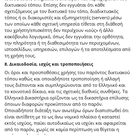
δικτυακού τόπου. Επίσης δεν εγγυάται ότι κάθε
σχετιζόμενος με τον δικτυακό του τόπο, διαδικτυακός
τόπος ή οι διακομιστές και εξυπηρετητές (servers) μέσω
των οποίων κάθε σχετική υπηρεσία τίθεται στη διάθεσή
του χρήστη/επισκέπτη δεν περιέχουν «ιούς» ή άλλο
κακόβουλο λογισμικό, όπως δεν εγγυάται την ορθότητα,
την πληρότητα ή τη διαθεσιμότητα των περιεχομένων,
ιστοσελίδων, υπηρεσιών, επιλογών ή τα αποτελέσματα από
τη χρήση τους.
8. Δικαιοδοσία, ισχύς και τροποποιήσεις
Οι όροι και προϋποθέσεις χρήσης του παρόντος δικτυακού
τόπου καθώς και οποιαδήποτε τροποποίηση ή αλλαγή
τους διέπονται και συμπληρώνονται από το Ελληνικό και
το κοινοτικό δίκαιο, και τις σχετικές διεθνείς συνθήκες. Τα
Ελληνικά Δικαστήρια ορίζονται ως τα δικαστήρια επίλυσης
όποιων διαφορών προκύπτουν από το παρόν.
Οποιαδήποτε διάταξη των ανωτέρω όρων διαπιστωθεί ότι
είναι αντίθετη με το ως άνω νομικό πλαίσιο ή καταστεί
εκτός ισχύος, παύει αυτοδικαίως να ισχύει και αφαιρείται
από το παρόν, χωρίς σε καμία περίπτωση να θίγεται η