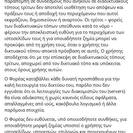
παραπομπή σε συνδέσμους που ανήκουν σε διαδικτυακούς
τόπους τρίτων δεν αποτελεί υιοθέτηση των απόψεων και
πράξεων τους ή αποδοχή του περιεχόμενου που αυτοί
εκφράζουν, δημοσιεύουν ή αναρτούν. Οι τρίτοι – φορείς
των διαδικτυακών τόπων υπεύθυνοι κατά το νόμο –
φέρουν την αποκλειστική ευθύνη για το περιεχόμενο των
ιστοσελίδων τους ή για οποιαδήποτε ζημία μπορεί να
προκύψει από τη χρήση τους, όταν ο χρήστης του
δικτυακού τόπου αποκτά πρόσβαση σε αυτές. Ο χρήστης
αποδέχεται ότι με την επίσκεψη σε διαδικτυακούς τόπους
τρίτων, αποχωρεί από τον δικτυακό τόπο και υπόκειται
στους όρους χρήσης αυτών.
Ο Φορέας καταβάλλει κάθε δυνατή προσπάθεια για την
καλή λειτουργία του δικτύου του, παρόλο που δεν
εγγυάται ότι οι λειτουργίες των διακομιστών του (servers)
θα είναι αδιάκοπες ή χωρίς κανενός είδους σφάλματα,
απαλλαγμένες από ιούς, κακόβουλο λογισμικό ή άλλα
παρόμοια στοιχεία.
Ο Φορέας δεν ευθύνεται, υπό οποιεσδήποτε συνθήκες, για
οποιαδήποτε μορφή ζημίας υποστεί ο χρήστης των
ιστοσελίδων, υπηρεσιών, επιλογών και περιεχομένων του