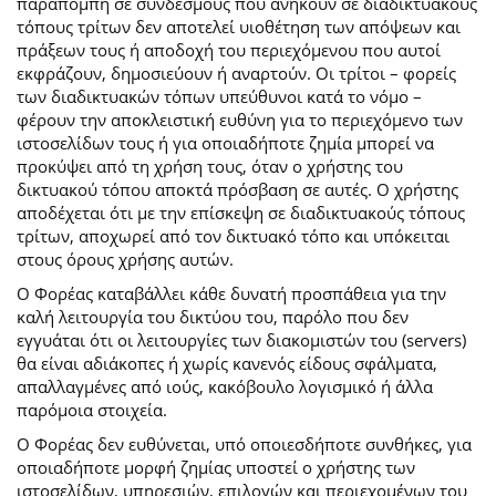
παραπομπή σε συνδέσμους που ανήκουν σε διαδικτυακούς
τόπους τρίτων δεν αποτελεί υιοθέτηση των απόψεων και
πράξεων τους ή αποδοχή του περιεχόμενου που αυτοί
εκφράζουν, δημοσιεύουν ή αναρτούν. Οι τρίτοι – φορείς
των διαδικτυακών τόπων υπεύθυνοι κατά το νόμο –
φέρουν την αποκλειστική ευθύνη για το περιεχόμενο των
ιστοσελίδων τους ή για οποιαδήποτε ζημία μπορεί να
προκύψει από τη χρήση τους, όταν ο χρήστης του
δικτυακού τόπου αποκτά πρόσβαση σε αυτές. Ο χρήστης
αποδέχεται ότι με την επίσκεψη σε διαδικτυακούς τόπους
τρίτων, αποχωρεί από τον δικτυακό τόπο και υπόκειται
στους όρους χρήσης αυτών.
Ο Φορέας καταβάλλει κάθε δυνατή προσπάθεια για την
καλή λειτουργία του δικτύου του, παρόλο που δεν
εγγυάται ότι οι λειτουργίες των διακομιστών του (servers)
θα είναι αδιάκοπες ή χωρίς κανενός είδους σφάλματα,
απαλλαγμένες από ιούς, κακόβουλο λογισμικό ή άλλα
παρόμοια στοιχεία.
Ο Φορέας δεν ευθύνεται, υπό οποιεσδήποτε συνθήκες, για
οποιαδήποτε μορφή ζημίας υποστεί ο χρήστης των
ιστοσελίδων, υπηρεσιών, επιλογών και περιεχομένων του