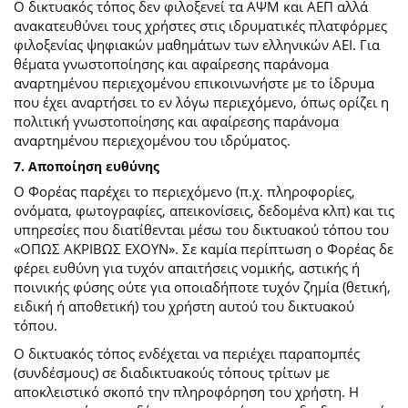
Ο δικτυακός τόπος δεν φιλοξενεί τα ΑΨΜ και ΑΕΠ αλλά
ανακατευθύνει τους χρήστες στις ιδρυματικές πλατφόρμες
φιλοξενίας ψηφιακών μαθημάτων των ελληνικών ΑΕΙ. Για
θέματα γνωστοποίησης και αφαίρεσης παράνομα
αναρτημένου περιεχομένου επικοινωνήστε με το ίδρυμα
που έχει αναρτήσει το εν λόγω περιεχόμενο, όπως ορίζει η
πολιτική γνωστοποίησης και αφαίρεσης παράνομα
αναρτημένου περιεχομένου του ιδρύματος.
7. Αποποίηση ευθύνης
Ο Φορέας παρέχει το περιεχόμενο (π.χ. πληροφορίες,
ονόματα, φωτογραφίες, απεικονίσεις, δεδομένα κλπ) και τις
υπηρεσίες που διατίθενται μέσω του δικτυακού τόπου του
«ΟΠΩΣ ΑΚΡΙΒΩΣ ΕΧΟΥΝ». Σε καμία περίπτωση ο Φορέας δε
φέρει ευθύνη για τυχόν απαιτήσεις νομικής, αστικής ή
ποινικής φύσης ούτε για οποιαδήποτε τυχόν ζημία (θετική,
ειδική ή αποθετική) του χρήστη αυτού του δικτυακού
τόπου.
O δικτυακός τόπος ενδέχεται να περιέχει παραπομπές
(συνδέσμους) σε διαδικτυακούς τόπους τρίτων με
αποκλειστικό σκοπό την πληροφόρηση του χρήστη. Η