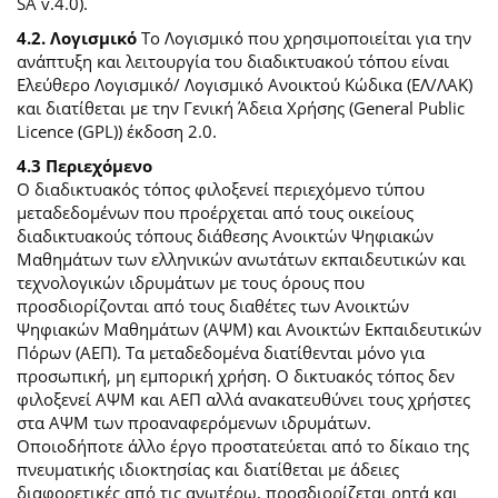
SA v.4.0).
4.2. Λογισμικό
Το Λογισμικό που χρησιμοποιείται για την
ανάπτυξη και λειτουργία του διαδικτυακού τόπου είναι
Ελεύθερο Λογισμικό/ Λογισμικό Ανοικτού Κώδικα (ΕΛ/ΛΑΚ)
και διατίθεται με την Γενική Άδεια Χρήσης (General Public
Licence (GPL)) έκδοση 2.0.
4.3 Περιεχόμενο
O διαδικτυακός τόπος φιλοξενεί περιεχόμενο τύπου
μεταδεδομένων που προέρχεται από τους οικείους
διαδικτυακούς τόπους διάθεσης Ανοικτών Ψηφιακών
Μαθημάτων των ελληνικών ανωτάτων εκπαιδευτικών και
τεχνολογικών ιδρυμάτων με τους όρους που
προσδιορίζονται από τους διαθέτες των Ανοικτών
Ψηφιακών Μαθημάτων (ΑΨΜ) και Ανοικτών Εκπαιδευτικών
Πόρων (ΑΕΠ). Τα μεταδεδομένα διατίθενται μόνο για
προσωπική, μη εμπορική χρήση. Ο δικτυακός τόπος δεν
φιλοξενεί ΑΨΜ και ΑΕΠ αλλά ανακατευθύνει τους χρήστες
στα ΑΨΜ των προαναφερόμενων ιδρυμάτων.
Οποιοδήποτε άλλο έργο προστατεύεται από το δίκαιο της
πνευματικής ιδιοκτησίας και διατίθεται με άδειες
διαφορετικές από τις ανωτέρω, προσδιορίζεται ρητά και