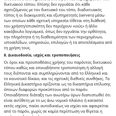
δικτυακού τόπου. Επίσης δεν εγγυάται ότι κάθε
σχετιζόμενος με τον δικτυακό του τόπο, διαδικτυακός
τόπος ή οι διακομιστές και εξυπηρετητές (servers) μέσω
των οποίων κάθε σχετική υπηρεσία τίθεται στη διάθεσή
του χρήστη/επισκέπτη δεν περιέχουν «ιούς» ή άλλο
κακόβουλο λογισμικό, όπως δεν εγγυάται την ορθότητα,
την πληρότητα ή τη διαθεσιμότητα των περιεχομένων,
ιστοσελίδων, υπηρεσιών, επιλογών ή τα αποτελέσματα από
τη χρήση τους.
8. Δικαιοδοσία, ισχύς και τροποποιήσεις
Οι όροι και προϋποθέσεις χρήσης του παρόντος δικτυακού
τόπου καθώς και οποιαδήποτε τροποποίηση ή αλλαγή
τους διέπονται και συμπληρώνονται από το Ελληνικό και
το κοινοτικό δίκαιο, και τις σχετικές διεθνείς συνθήκες. Τα
Ελληνικά Δικαστήρια ορίζονται ως τα δικαστήρια επίλυσης
όποιων διαφορών προκύπτουν από το παρόν.
Οποιαδήποτε διάταξη των ανωτέρω όρων διαπιστωθεί ότι
είναι αντίθετη με το ως άνω νομικό πλαίσιο ή καταστεί
εκτός ισχύος, παύει αυτοδικαίως να ισχύει και αφαιρείται
από το παρόν, χωρίς σε καμία περίπτωση να θίγεται η