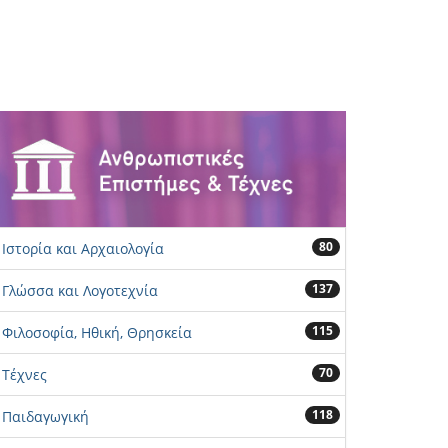
80
Ιστορία και Αρχαιολογία
137
Γλώσσα και Λογοτεχνία
115
Φιλοσοφία, Ηθική, Θρησκεία
70
Τέχνες
118
Παιδαγωγική