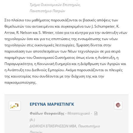
Τμήμα Οικονομικών Επιστημών,
Πανεπιστήμιο Πατρών
Στο πλαίσιο του μαθήματος παρουσιάζονται οι βασικές απόψεις των
θεμελιωτών του αντικειμένου και συγκεκριμένα των J. Schumpeter, K.
Arrow, R. Nelson και S. Winter, τόσο για τα κίνητρα για την ανάπτυξη νέων
τεχνολογιών όσο και για τις επιπτώσεις της ενσωμάτωσης των νέων
τεχνολογιών στις οικονομικές λειτουργίες. Έμφαση δίνεται στην
παρουσίαση των αποτελεσμάτων των Νέων τεχνολογιών σε μια σειρά
παραμέτρων του Οικονομικού Συστήματος όπως είναι η Ανάπτυξη, η
Παραγωγικότητα, η Κοινωνική Ευημερία και η Διάρθρωση των Αγορών και
η Ανάπτυξη του Διεθνούς Εμπορίου. Ακόμα παρουσιάζονται οι πλευρές
της καινοτομίας που συνδέονται με την διάχυση της και την
παγκοσμιοποίησης.
ΕΡΕΥΝΑ ΜΑΡΚΕΤΙΝΓΚ
Φαίδων Θεοφανίδης -
Μεταπτυχιακό -
(A-)
ΔΙΟΙΚΗΣΗ ΕΠΙΧΕΙΡΗΣΕΩΝ ΜΒΑ, Πανεπιστήμιο
Πατρών