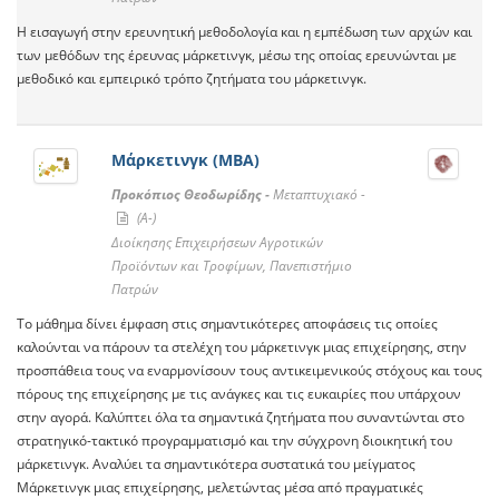
Η εισαγωγή στην ερευνητική μεθοδολογία και η εμπέδωση των αρχών και
των μεθόδων της έρευνας μάρκετινγκ, μέσω της οποίας ερευνώνται με
μεθοδικό και εμπειρικό τρόπο ζητήματα του μάρκετινγκ.
Μάρκετινγκ (ΜΒΑ)
Προκόπιος Θεοδωρίδης -
Μεταπτυχιακό -
(A-)
Διοίκησης Επιχειρήσεων Αγροτικών
Προϊόντων και Τροφίμων, Πανεπιστήμιο
Πατρών
Το μάθημα δίνει έμφαση στις σημαντικότερες αποφάσεις τις οποίες
καλούνται να πάρουν τα στελέχη του μάρκετινγκ μιας επιχείρησης, στην
προσπάθεια τους να εναρμονίσουν τους αντικειμενικούς στόχους και τους
πόρους της επιχείρησης με τις ανάγκες και τις ευκαιρίες που υπάρχουν
στην αγορά. Καλύπτει όλα τα σημαντικά ζητήματα που συναντώνται στο
στρατηγικό-τακτικό προγραμματισμό και την σύγχρονη διοικητική του
μάρκετινγκ. Αναλύει τα σημαντικότερα συστατικά του μείγματος
Μάρκετινγκ μιας επιχείρησης, μελετώντας μέσα από πραγματικές