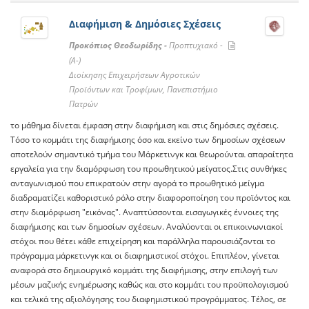
Διαφήμιση & Δημόσιες Σχέσεις
Προκόπιος Θεοδωρίδης -
Προπτυχιακό -
(A-)
Διοίκησης Επιχειρήσεων Αγροτικών
Προϊόντων και Τροφίμων, Πανεπιστήμιο
Πατρών
το μάθημα δίνεται έμφαση στην διαφήμιση και στις δημόσιες σχέσεις.
Τόσο το κομμάτι της διαφήμισης όσο και εκείνο των δημοσίων σχέσεων
αποτελούν σημαντικό τμήμα του Μάρκετινγκ και θεωρούνται απαραίτητα
εργαλεία για την διαμόρφωση του προωθητικού μείγατος.Στις συνθήκες
ανταγωνισμού που επικρατούν στην αγορά το προωθητικό μείγμα
διαδραματίζει καθοριστικό ρόλο στην διαφοροποίηση του προϊόντος και
στην διαμόρφωση "εικόνας". Αναπτύσσονται εισαγωγικές έννοιες της
διαφήμισης και των δημοσίων σχέσεων. Αναλύονται οι επικοινωνιακοί
στόχοι που θέτει κάθε επιχείρηση και παράλληλα παρουσιάζονται το
πρόγραμμα μάρκετινγκ και οι διαφημιστικοί στόχοι. Επιπλέον, γίνεται
αναφορά στο δημιουργικό κομμάτι της διαφήμισης, στην επιλογή των
μέσων μαζικής ενημέρωσης καθώς και στο κομμάτι του προϋπολογισμού
και τελικά της αξιολόγησης του διαφημιστικού προγράμματος. Τέλος, σε