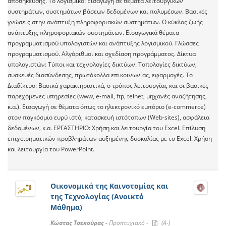
αποθήκευσης. Το λογισμικό: Εισαγωγή σε θέματα λειτουργικών
συστημάτων, συστημάτων βάσεων δεδομένων και πολυμέσων. Βασικές
γνώσεις στην ανάπτυξη πληροφοριακών συστημάτων. Ο κύκλος ζωής
ανάπτυξης πληροφοριακών συστημάτων. Εισαγωγικά θέματα
προγραμματισμού υπολογιστών και ανάπτυξης λογισμικού. Γλώσσες
προγραμματισμού. Αλγόριθμοι και σχεδίαση προγράμματος. Δίκτυα
υπολογιστών: Τύποι και τεχνολογίες δικτύων. Τοπολογίες δικτύων,
συσκευές διασύνδεσης, πρωτόκολλα επικοινωνίας, εφαρμογές. Το
Διαδίκτυο: Βασικά χαρακτηριστικά, ο τρόπος λειτουργίας και οι βασικές
παρεχόμενες υπηρεσίες (www, e-mail, ftp, telnet, μηχανές αναζήτησης,
κ.α.). Εισαγωγή σε θέματα όπως το ηλεκτρονικό εμπόριο (e-commerce)
στον παγκόσμιο ευρύ ιστό, κατασκευή ιστότοπων (Web-sites), ασφάλεια
δεδομένων, κ.α. ΕΡΓΑΣΤΗΡΙΟ: Χρήση και λειτουργία του Excel. Επίλυση
επιχειρηματικών προβλημάτων αυξημένης δυσκολίας με το Excel. Χρήση
και λειτουργία του PowerPoint.
Οικονομικά της Καινοτομίας και
της Τεχνολογίας (Ανοικτό
Μάθημα)
Κώστας Τσεκούρας -
Προπτυχιακό -
(A-)