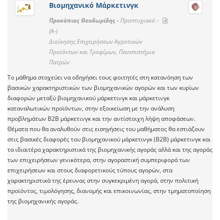
Βιομηχανικό Μάρκετινγκ
Προκόπιος Θεοδωρίδης -
Προπτυχιακό -
(A-)
Διοίκησης Επιχειρήσεων Αγροτικών
Προϊόντων και Τροφίμων, Πανεπιστήμιο
Πατρών
Το μάθημα στοχεύει να οδηγήσει τους φοιτητές στη κατανόηση των
βασικών χαρακτηριστικών των βιομηχανικών αγορών και των κυρίων
διαφορών μεταξύ βιομηχανικού μάρκετινγκ και μάρκετινγκ
καταναλωτικών προϊόντων, στην εξοικείωση με την ανάλυση
προβλημάτων Β2Β μάρκετινγκ και την αντίστοιχη λήψη αποφάσεων.
Θέματα που θα αναλυθούν στις εισηγήσεις του μαθήματος θα εστιάζουν
στις βασικές διαφορές του βιομηχανικού μάρκετινγκ (Β2Β) μάρκετινγκ και
τα ιδιαιτέρα χαρακτηριστικά της βιομηχανικής αγοράς αλλά και της αγοράς
των επιχειρήσεων γενικότερα, στην αγοραστική συμπεριφορά των
επιχειρήσεων και στους διαφορετικούς τύπους αγορών, στα
χαρακτηριστικά της έρευνας στην συγκεκριμένη αγορά, στην πολιτική
προϊόντος, τιμολόγησης, διανομής και επικοινωνίας, στην τμηματοποίηση
της βιομηχανικής αγοράς.