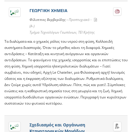
ΓΕΩΡΓΙΚΗ ΧΗΜΕΙΑ
Φίλιππος Βερβερίδης -
Προπτυχιακό -
(A-)
Τμήμα Τεχνολόγων Γεωπόνων, ΤΕΙ Κρήτης
Τα διαλύματα και ο χημικός ρόλος του νερού στη φύση, Κολλοειδή
συστήματα διασποράς. Όταν το μέγεθος κάνει τη διαφορά. Χημικές
αντιδράσεις – Κατάταξη και κινητική ανόργανων και οργανικών
αντιδράσεων. Το φαινόμενο της χημικής ισορροπίας και οι επιπτώσεις του
στη φύση. Χημική ισορροπία ηλεκτρολυτικών διαλυμάτων – Γιατί
συμβαίνει, που οδηγεί; Αρχή Le Chatelier, μια Φιλοσοφική αρχή! Ιονισμός
ύδατος και η έκφραση οξύτητας των διαλυμάτων. Ρυθμιστικά διαλύματα,
Δεν ζούμε χωρίς αυτά! Υδρόλυση αλάτων. Πότε, πώς και γιατί!. Σύμπλοκες
ενώσεις και η καθοριστική σημασία τους στη γεωργία και τη ζωή. Χημική
ισορροπία δυσδιάλυτων οργανικών ενώσεων. Περιγραφή των κυριότερων
συστατικών του φυτικού κυττάρου.
Σχεδιασμός και Οργάνωση
Κτηνοτροφικών Μονάδων