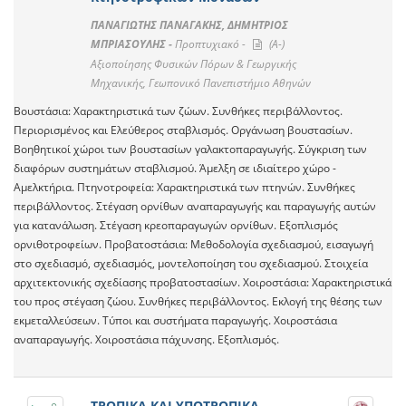
ΠΑΝΑΓΙΩΤΗΣ ΠΑΝΑΓΑΚΗΣ, ΔΗΜΗΤΡΙΟΣ
ΜΠΡΙΑΣΟΥΛΗΣ -
Προπτυχιακό -
(A-)
Αξιοποίησης Φυσικών Πόρων & Γεωργικής
Μηχανικής, Γεωπονικό Πανεπιστήμιο Αθηνών
Βουστάσια: Χαρακτηριστικά των ζώων. Συνθήκες περιβάλλοντος.
Περιορισμένος και Ελεύθερος σταβλισμός. Οργάνωση βουστασίων.
Βοηθητικοί χώροι των βουστασίων γαλακτοπαραγωγής. Σύγκριση των
διαφόρων συστημάτων σταβλισμού. Άμελξη σε ιδιαίτερο χώρο -
Αμελκτήρια. Πτηνοτροφεία: Χαρακτηριστικά των πτηνών. Συνθήκες
περιβάλλοντος. Στέγαση ορνίθων αναπαραγωγής και παραγωγής αυτών
για κατανάλωση. Στέγαση κρεοπαραγωγών ορνίθων. Εξοπλισμός
ορνιθοτροφείων. Προβατοστάσια: Μεθοδολογία σχεδιασμού, εισαγωγή
στο σχεδιασμό, σχεδιασμός, μοντελοποίηση του σχεδιασμού. Στοιχεία
αρχιτεκτονικής σχεδίασης προβατοστασίων. Χοιροστάσια: Χαρακτηριστικά
του προς στέγαση ζώου. Συνθήκες περιβάλλοντος. Εκλογή της θέσης των
εκμεταλλεύσεων. Τύποι και συστήματα παραγωγής. Χοιροστάσια
αναπαραγωγής. Χοιροστάσια πάχυνσης. Εξοπλισμός.
ΤΡΟΠΙΚΑ ΚΑΙ ΥΠΟΤΡΟΠΙΚΑ