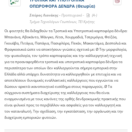
ΟΠΩΡΟΦΟΡΑ ΔΕΝΔΡΑ (Θεωρία)
Σπύρος Λιονάκης -
Προπτυχιακό -
(A-)
Τμήμα Τεχνολόγων Γεωπόνων, ΤΕΙ Κρήτης
Οι φοιτητές θα διδαχθούν τα Τροπικά και Υποτροπικά καρποφόρα δένδρα:
Μπανάνα, Αβοκάντο, Μάνγκο, Λίτσι, Χουρμαδιά, Τσεριμόγια, Φεϊζόα,
Γκουάβα, Πιτάγια, Παπάγια, Πασιφλόρα, Πεκάν, Μακαντάμια, Δεσπολιά και
Φραγκοσυκιά ώστε να αποκτήσουν γνώσεις σχετικά με: Ø Tην μορφολογία,
την φυσιολογία, τον τρόπο καρποφορίας και την καλλιεργητική τεχνική
για τα προαναφερθέντα τροπικά και υποτροπικά καρποφόρα δένδρα τα
περισσότερα των οποίων δεν καλλιεργούνται σήμερα εμπορικά στην
Ελλάδα αλλά υπάρχει δυνατότητα να καλλιεργηθούν με επιτυχία και να
αποτελέσουν δυναμικές εναλλακτικές καλλιέργειες που εγγυώνται να
δώσουν αρκετά ικανοποιητικό εισόδημα στους παραγωγούς. Ø Tα
σύγχρονα συστήματα διαχείρισης της καλλιέργειας που θα είναι
εναρμονισμένα με τους κανόνες της ορθής δενδροκομικής πρακτικής που
είναι φιλικοί προς το περιβάλλον και ασφαλείς για τον καλλιεργητή και
τον καταναλωτή. Την σχεδίαση, την εγκατάσταση, την οργάνωση και την
διαχείριση εμπορικών φυτειών.