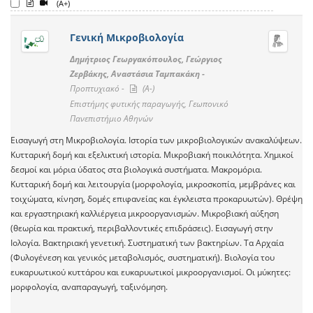
(A+)
Γενική Μικροβιολογία
Δημήτριος Γεωργακόπουλος, Γεώργιος
Ζερβάκης, Αναστάσια Ταμπακάκη -
Προπτυχιακό -
(A-)
Επιστήμης φυτικής παραγωγής, Γεωπονικό
Πανεπιστήμιο Αθηνών
Εισαγωγή στη Μικροβιολογία. Ιστορία των μικροβιολογικών ανακαλύψεων.
Κυτταρική δομή και εξελικτική ιστορία. Μικροβιακή ποικιλότητα. Χημικοί
δεσμοί και μόρια ύδατος στα βιολογικά συστήματα. Μακρομόρια.
Κυτταρική δομή και λειτουργία (μορφολογία, μικροσκοπία, μεμβράνες και
τοιχώματα, κίνηση, δομές επιφανείας και έγκλειστα προκαρυωτών). Θρέψη
και εργαστηριακή καλλιέργεια μικροοργανισμών. Μικροβιακή αύξηση
(θεωρία και πρακτική, περιβαλλοντικές επιδράσεις). Εισαγωγή στην
Ιολογία. Βακτηριακή γενετική. Συστηματική των βακτηρίων. Τα Αρχαία
(Φυλογένεση και γενικός μεταβολισμός, συστηματική). Βιολογία του
ευκαρυωτικού κυττάρου και ευκαρυωτικοί μικροοργανισμοί. Οι μύκητες:
μορφολογία, αναπαραγωγή, ταξινόμηση.