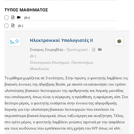
ΤΥΠΟΣ ΜΑΘΗΜΑΤΟΣ
(A+)
(A-)
Ηλεκτρονικοί Υπολογιστές ΙΙ
Σταύρος Σουραβλάς -
Προπτυχιακό -
(A+)
Οικονομικών Επιστημών, Πανεπιστήμιο
Μακεδονίας
Το μάθημα χωρίζεται σε 3 ενότητες. Στην πρώτη, ο φοιτητής λαμβάνει τις
βασικές έννοιες της άλγεβρας Boole, με σκοπό να κατανοήσει τον τρόπο
υλοποίησης βασικών λειτουργιών της αριθμητικής και λογικής μονάδας
του υπολογιστή, όπως είναι η σύγκριση, η πρόσθεση, η αφαίρεση, κλπ. Στο
δεύτερο μέρος, ο φοιτητής εισάγεται στην έννοια της αλγοριθμικής
λογικής για την υλοποίηση βασικών λειτουργιών που εκτελούν τα
περισσότερα βασικά λογισμικά, όπως ταξινόμηση και αναζήτηση. Τέλος,
στο τρίτο μέρος, ο φοιτητής λαμβάνει γνώσεις σχετικά με την ασφάλεια
και τους κινδύνους που εμπλέκονται στη χρήση του Η/Υ όπως ιοί κλπ.