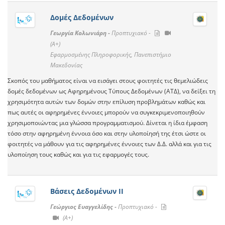
Δομές Δεδομένων
Γεωργία Κολωνιάρη -
Προπτυχιακό -
(A+)
Εφαρμοσμένης Πληροφορικής, Πανεπιστήμιο
Μακεδονίας
Σκοπός του μαθήματος είναι να εισάγει στους φοιτητές τις θεμελιώδεις
δομές δεδομένων ως Αφηρημένους Τύπους Δεδομένων (ΑΤΔ), να δείξει τη
χρησιμότητα αυτών των δομών στην επίλυση προβλημάτων καθώς και
πως αυτές οι αφηρημένες έννοιες μπορούν να συγκεκριμενοποιηθούν
χρησιμοποιώντας μια γλώσσα προγραμματισμού. Δίνεται η ίδια έμφαση
τόσο στην αφηρημένη έννοια όσο και στην υλοποίησή της έτσι ώστε οι
φοιτητές να μάθουν για τις αφηρημένες έννοιες των Δ.Δ. αλλά και για τις
υλοποίηση τους καθώς και για τις εφαρμογές τους.
Βάσεις Δεδομένων ΙΙ
Γεώργιος Ευαγγελίδης -
Προπτυχιακό -
(A+)