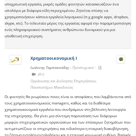
υποχρεωτική εργασία, μικρές ομάδες φοιτητών κατασκευάζουν ένα
ιστολόγιο με διάφορα είδη περιεχομένου. Ζητείται επίσης να
χρησιμοποιήσουν κάποια εργαλεία λογισμικού (π.χ.google apps, dropbox,
skype, etc). Το τελευταίο μέρος της εργασίας αφορά την παραμετροποίηση
ενός πληροφοριακού συστήματος ανθρώπινου δυναμικού για μια
υποθετική επιχείρηση.
Χρηματοοικονομική Ι
Ιωάννης Ταμπακούδης -
Προπτυχιακό -
(A+)
Οργάνωσης και Διοίκησης Επιχειρήσεων,
Πανεπιστήμιο Μακεδονίας
Οι φοιτητές θα γνωρίσουν ποιες είναι οι αποφάσεις που λαμβάνονται από
τους χρηματοοικονομικούς managers, καθώς και τα διαθέσιμα
χρηματοοικονομικά εργαλεία που συνδράμουν στη βέλτιστη λειτουργία
της επιχείρησης. Θα γίνει μια σύντομη παρουσίαση των διάφορων
μορφών επιχειρηματικών οργανώσεων και των επίκαιρων ζητημάτων που
αντιμετωπίζουν οι επιχειρήσεις και ειδικότερα η εταιρική διακυβέρνηση,
το ζήτημα εντολέα-εντολοδόχου και η εταιρική κοινωνική ευθύνη. Βασικός