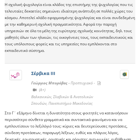
Η σχολική ψυχολογία είναι κλάδος της επιστήμης της ψυχολογίας που τις
τελευταίες δεκαετίες σημειώνει ιδιαίτερη ανάπτυξη σε πολλές χώρες του
κόσμου. Αποτελεί κλάδο εφαρμοσμένης ψυχολογίας και είναι συνδεδεμένη
με την καθημερινή σχολική πραγματικότητα. Αφορά την παροχή
υπηρεσιών σε όλα τα μέλη της ευρύτερης σχολικής κοινότητας, δηλ. τους
μαθητές όλων των ηλικιών, τις οικογένειες τους, τους εκπαιδευτικούς και
τους υπόλοιπους φορείς και τις υπηρεσίες που εμπλέκονται στο
εκπαιδευτικό σύστημα.
Σέρβικα ΙΙΙ
Γεώργιος Μπορόβας -
Προπτυχιακό -
(A+)
Βαλκανικών, Σλαβικών & Ανατολικών
Σπουδών, Πανεπιστήμιο Μακεδονίας
Στο Γ΄ εξάμηνο δίνεται η δυνατότητα στους φοιτητές να κατανοήσουν
περισσότερο σύνθετα γραμματικά και συντακτικά φαινόμενα και να
εμπλουτίσουν το λεξιλόγιό τους: κύριες και δευτερεύουσες προτάσεις,
σύνδεση προτάσεων, παραγωγή λέξεων, ευθύς και πλάγιος λόγος,
δεικτικές, ερωτηματικές, οριστικές και αόριστες αντωνυμίες, εμβάθυνση