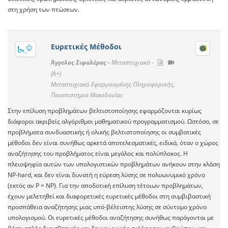
στη χρήση των πτώσεων.
Ευρετικές Μέθοδοι
Άγγελος Σιφαλέρας -
Μεταπτυχιακό -
(A+)
Μεταπτυχιακό Εφαρμοσμένης Πληροφορικής,
Πανεπιστήμιο Μακεδονίας
Στην επίλυση προβλημάτων βελτιστοποίησης εφαρμόζονται κυρίως
διάφοροι ακριβείς αλγόριθμοι μαθηματικού προγραμματισμού. Ωστόσο, σε
προβλήματα συνδυαστικής ή ολικής βελτιστοποίησης οι συμβατικές
μέθοδοι δεν είναι συνήθως αρκετά αποτελεσματικές, ειδικά, όταν ο χώρος
αναζήτησης του προβλήματος είναι μεγάλος και πολύπλοκος. Η
πλειοψηφία αυτών των υπολογιστικών προβλημάτων ανήκουν στην κλάση
NP-hard, και δεν είναι δυνατή η εύρεση λύσης σε πολυωνυμικό χρόνο
(εκτός αν P = NP). Για την αποδοτική επίλυση τέτοιων προβλημάτων,
έχουν μελετηθεί και διαφορετικές ευρετικές μέθοδοι στη συμβιβαστική
προσπάθεια αναζήτησης μιας υπό-βέλτιστης λύσης σε σύντομο χρόνο
υπολογισμού. Οι ευρετικές μέθοδοι αναζήτησης συνήθως παράγονται με