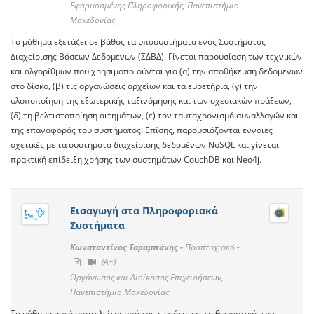
Εφαρμοσμένης Πληροφορικής, Πανεπιστήμιο
Μακεδονίας
Το μάθημα εξετάζει σε βάθος τα υποσυστήματα ενός Συστήματος
Διαχείρισης Βάσεων Δεδομένων (ΣΔΒΔ). Γίνεται παρουσίαση των τεχνικών
και αλγορίθμων που χρησιμοποιούνται για (α) την αποθήκευση δεδομένων
στο δίσκο, (β) τις οργανώσεις αρχείων και τα ευρετήρια, (γ) την
υλοποποίηση της εξωτερικής ταξινόμησης και των σχεσιακών πράξεων,
(δ) τη βελτιστοποίηση αιτημάτων, (ε) τον ταυτοχρονισμό συναλλαγών και
της επαναφοράς του συστήματος. Επίσης, παρουσιάζονται έννοιες
σχετικές με τα συστήματα διαχείρισης δεδομένων NoSQL και γίνεται
πρακτική επίδειξη χρήσης των συστημάτων CouchDB και Neo4j.
Εισαγωγή στα Πληροφοριακά
Συστήματα
Κωνσταντίνος Ταραμπάνης -
Προπτυχιακό -
(A+)
Οργάνωσης και Διοίκησης Επιχειρήσεων,
Πανεπιστήμιο Μακεδονίας
Το μάθημα αυτό αποτελείται από τρεις ενότητες, τη θεωρητική, την