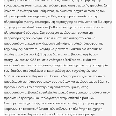
εργαστηριακή ενότητα και την ενότητα μιας υποχρεωτικής εργασίας. Στη
θεωρητική ενότητα του μαθήματος, αναλύονται αρχικά οι έννοιες των
πληροφοριακών συστημάτων, καθώς και η σημασία αυτών και της
πληροφορίας για την επιστημονική περιοχή της «οργάνωσης και διοίκησης
επιχειρήσεων». Αναλύονται σε βάθος τα στοιχεία που συνιστούν ένα
πληροφοριακό σύστημα. Στη συνέχεια αναλύεται η έννοια της
πληροφορικής τεχνολογία με τα συνιστώντα αυτής στοιχεία να
παρουσιάζονται κατά την κλασσική ταξινόμηση: υλικό πληροφορικής
τεχνολογίας (hardware), λογισμικό (software), δίκτυα ηλεκτρονικών
υπολογιστών (networks). Έμφαση δίνεται στις βασικές αρχές των
στοιχείων αυτών αλλά και στις νεότερες εξελίξεις που εκάστοτε
παρουσιάζονται στις τρεις αυτές κατηγορίες στοιχείων. Στην κατηγορία
των δικτύων περιλαμβάνεται και η μελέτη των τεχνολογιών του
Διαδικτύου και του Παγκόσμιου Ιστού. Τέλος παρουσιάζονται ποικιλία
παραδειγμάτων πληροφοριακών συστημάτων και αναλύονται με βάση τα
προηγούμενα. Στην εργαστηριακή ενότητα του μαθήματος
παρουσιάζονται βασικά εργαλεία λογισμικού που χρησιμοποιούνται στον
προσωπικό ηλεκτρονικό υπολογιστή για την επίτευξη βασικών
λειτουργιών διαχείρισής του ηλεκτρονικού υπολογιστή, τη συγγραφή
κειμένων, τη κατασκευή λογιστικών φύλλων, τη πλοήγηση και χρήση
υπηρεσιών του Παγκόσμιου Ιστού. Για το μέρος που αφορά την