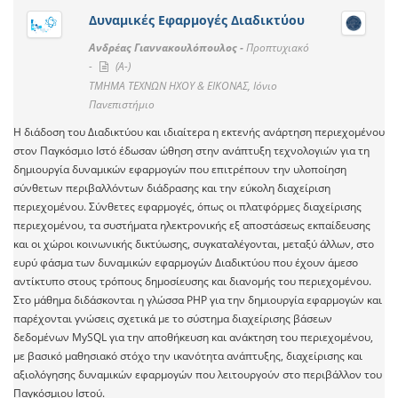
Δυναμικές Εφαρμογές Διαδικτύου
Ανδρέας Γιαννακουλόπουλος -
Προπτυχιακό
-
(A-)
ΤΜΗΜΑ ΤΕΧΝΩΝ ΗΧΟΥ & ΕΙΚΟΝΑΣ, Ιόνιο
Πανεπιστήμιο
Η διάδοση του Διαδικτύου και ιδιαίτερα η εκτενής ανάρτηση περιεχομένου
στον Παγκόσμιο Ιστό έδωσαν ώθηση στην ανάπτυξη τεχνολογιών για τη
δημιουργία δυναμικών εφαρμογών που επιτρέπουν την υλοποίηση
σύνθετων περιβαλλόντων διάδρασης και την εύκολη διαχείριση
περιεχομένου. Σύνθετες εφαρμογές, όπως οι πλατφόρμες διαχείρισης
περιεχομένου, τα συστήματα ηλεκτρονικής εξ αποστάσεως εκπαίδευσης
και οι χώροι κοινωνικής δικτύωσης, συγκαταλέγονται, μεταξύ άλλων, στο
ευρύ φάσμα των δυναμικών εφαρμογών Διαδικτύου που έχουν άμεσο
αντίκτυπο στους τρόπους δημοσίευσης και διανομής του περιεχομένου.
Στο μάθημα διδάσκονται η γλώσσα PHP για την δημιουργία εφαρμογών και
παρέχονται γνώσεις σχετικά με το σύστημα διαχείρισης βάσεων
δεδομένων MySQL για την αποθήκευση και ανάκτηση του περιεχομένου,
με βασικό μαθησιακό στόχο την ικανότητα ανάπτυξης, διαχείρισης και
αξιολόγησης δυναμικών εφαρμογών που λειτουργούν στο περιβάλλον του
Παγκόσμιου Ιστού.