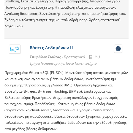
υπόθεση, Στατιστική ελέγχου, Περιοχή απόρριψης, Απόφαση ελέγχου.
Παλινδρόμηση και Συσχέτιση. Η παραβολή ελαχίστων τετραγώνων,
Ανάλυση διασποράς. Συντελεστής συσχέτισης και σημειακή εκτίμηση του.
Σχέση συντελεστή συσχέτισης και παλινδρόμησης. Χρήση στατιστικού
λογισμικού.
Βάσεις Δεδομένων ΙΙ
Σπυρίδων Σιούτας -
Προπτυχιακό -
(A-)
Τμήμα Πληροφορικής, Ιόνιο Πανεπιστήμιο
Προχωρημένα Θέματα SQL (PL SQL). Μοντελοποίηση αντικειμενοστρεφών
και αντικειμενο-σχεσιακών βάσεων δεδομένων, μοντελοποίηση ημι-
δομημένης πληροφορίας (η γλώσσα XML). Οργάνωση Αρχείων και
Ευρετήρια (B-trees, B+ trees, Hashing, BitMap). Επεξεργασία και
Βελτιστοποίηση Ερωτήσεων. Διαχείριση συναλλαγών (συγχρονισμός –
ταυτοχρονισμός). Παράλληλες - Κατανεμημένες βάσεις δεδομένων
(αρχιτεκτονική client-server, διασπορά – αντιγραφή - τοποθέτηση
δεδομένων, μη παραδοσιακές βάσεις δεδομένων (χωρικές, χωροχρονικές,
πολυμέσων), εισαγωγή στις αποθήκες δεδομένων και την εξόρυξη γνώσης
από μεγάλες βάσεις δεδομένων.