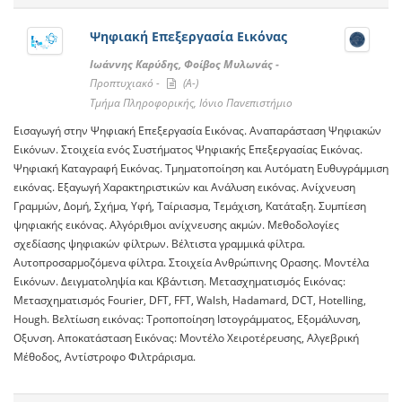
Ψηφιακή Επεξεργασία Εικόνας
Ιωάννης Καρύδης, Φοίβος Μυλωνάς -
Προπτυχιακό -
(A-)
Τμήμα Πληροφορικής, Ιόνιο Πανεπιστήμιο
Εισαγωγή στην Ψηφιακή Επεξεργασία Εικόνας. Αναπαράσταση Ψηφιακών
Εικόνων. Στοιχεία ενός Συστήματος Ψηφιακής Επεξεργασίας Εικόνας.
Ψηφιακή Καταγραφή Εικόνας. Τμηματοποίηση και Αυτόματη Ευθυγράμμιση
εικόνας. Εξαγωγή Χαρακτηριστικών και Ανάλυση εικόνας. Ανίχνευση
Γραμμών, Δομή, Σχήμα, Υφή, Ταίριασμα, Τεμάχιση, Κατάταξη. Συμπίεση
ψηφιακής εικόνας. Αλγόριθμοι ανίχνευσης ακμών. Μεθοδολογίες
σχεδίασης ψηφιακών φίλτρων. Bέλτιστα γραμμικά φίλτρα.
Αυτοπροσαρμοζόμενα φίλτρα. Στοιχεία Ανθρώπινης Ορασης. Μοντέλα
Εικόνων. Δειγματοληψία και Κβάντιση. Μετασχηματισμός Εικόνας:
Μετασχηματισμός Fourier, DFT, FFT, Walsh, Hadamard, DCT, Hotelling,
Hough. Βελτίωση εικόνας: Τροποποίηση Ιστογράμματος, Εξομάλυνση,
Οξυνση. Αποκατάσταση Εικόνας: Μοντέλο Χειροτέρευσης, Αλγεβρική
Μέθοδος, Αντίστροφο Φιλτράρισμα.