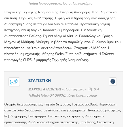
Τμήμα Πληροφορικής, Ιόνιο Πανεπιστήμιο
Στόχοι της Τεχνητής Νοημοσύνης. Ιστορική Αναδρομή. Προβλήματα και
επίλυση. Τεχνικές Αναζήτησης. Τυφλή και πληροφορημένη αναζήτηση.
Αναζήτηση λύσης σε παιχνίδια δύο αντιπάλων. Προτασιακή Λογική.
Κατηγορηματική Λογική. Κανόνες Συμπερασμού. Συλλογιστική.
Αναπαράσταση Γνώσης. Σημασιολογικά Δίκτυα. Εννοιολογικοί Γράφοι.
Μηχανική Μάθηση. Μάθηση με βάση τα παραδείγματα. Οι αλγόριθμοι του
πλησιέστερου γείτονα. Δέντρα Αποφάσεων. Στοχαστική Μάθηση. Η
πλατφόρμα μηχανικής μάθησης Weka. Έμπειρα Συστήματα. Η Γλώσσα
παραγωγής CLIPS. Εφαρμογές Τεχνητής Νοημοσύνης.
ΣΤΑΤΙΣΤΙΚΗ
ΜΑΡΚΟΣ ΑΥΛΩΝΙΤΗΣ -
Προπτυχιακό -
(A-)
ΤΜΗΜΑ ΠΛΗΡΟΦΟΡΙΚΗΣ, Ιόνιο Πανεπιστήμιο
Θεωρία δειγματοληψίας, Τυχαία δείγματα, Τυχαίοι αριθμοί. Περιγραφή
στατιστικών δεδομένων με πίνακες και γραφήματα, Πίνακας συχνοτήτων,
Ραβδόγραμμα, Ιστόγραμμα. Στατιστικές εκτιμήσεις, Διαστήματα
εμπιστοσύνης, Διαδικασία ελέγχου στατιστικής υπόθεσης, Στατιστική