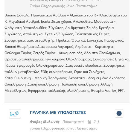
Τμήμα Πληροφορικής, Ιόνιο Πανεπιστήμιο
Βασικά Σύνολα. Πραγματικοί Αριθμοί – Αξιώματα του R – Κλειστότητα του
R. Μιγαδικοί Αριθμοί. Ευκλείδειοι χώροι. Ακολουθίες. Μονοτονία –
Φράγματα, Υπακολουθίες, Σύγκλιση. Αριθμητικές Σειρές. Κριτήρια
Σύγκλισης, Απόλυτη και Σχετική Σύγκλιση, Τηλεσκοπικές Σειρές.
Συναρτήσεις μιας μεταβλητής. Πράξεις, Όριο και Συνέχεια, Παράγωγος,
Βασικά Θεωρήματα Διαφορικού Λογισμού, Ακρότατα – Κυρτότητα,
Θεώρημα Taylor, Σειρές Taylor – Δυναμοσειρές, Αόριστο Ολοκλήρωμα,
Ορισμένο Ολοκλήρωμα, Γενικευμένα Ολοκληρώματα, Συναρτήσεις Βήτα και
Γάμμα, Εφαρμογές Ολοκληρωμάτων, Διαφορικές εξισώσεις. Συναρτήσεις
πολλών μεταβλητών, Είδη συναρτήσεων, Όριο και Συνέχεια,
Κατευθυνόμενη – Μερική Παράγωγος, Ακρότατα – Δεσμευμένα Ακρότατα.
Ολοκλήρωση, Διπλή ολοκλήρωση, Πολλαπλή ολοκλήρωση, Αλλαγή
Μεταβλητών, Εφαρμογές πολλαπλής ολοκλήρωσης, Θεωρία Fourier, FFT.
ΓΡΑΦΙΚΑ ΜΕ ΥΠΟΛΟΓΙΣΤΕΣ
Φοίβος Μυλωνάς -
Προπτυχιακό -
(A-)
Τμήμα Πληροφορικής, Ιόνιο Πανεπιστήμιο