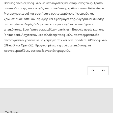
Βασικές έννοιες γραφικών με υπολογιστές και εφαρμογές τους. Τρόποι
αναπαράστασης, παραγωγής και απεικόνισης τριδιάστατων δεδομένων.
Μετασχηματισμοί και συστήματα συντεταγμένων. Φωτισμός και
χρωματισμός. Απεικόνιση υφής και εφαρμογές της. Αλγόριθμοι σκίασης
αντικειμένων. Δομές δεδομένων και εφαρμογή στην επιτάχυνση
απεικόνισης. Συστήματα σωματιδίων (particles). Βασικές αρχές κίνησης
(animation). Αρχιτεκτονικές σύνθεσης γραφικών, προγραμματισμός
επεξεργαστών γραφικών με χρήση vertex και pixel shaders. API γραφικών
(DirectX και OpenGL). Προχωρημένες τεχνικές απεικόνισης σε
προγραμματιζόμενους επεξεργαστές γραφικών.
Το Έργο