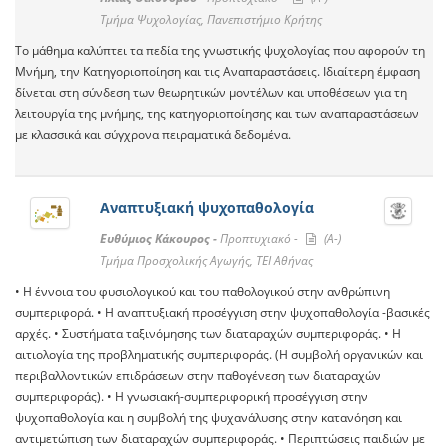
Τμήμα Ψυχολογίας, Πανεπιστήμιο Κρήτης
Το μάθημα καλύπτει τα πεδία της γνωστικής ψυχολογίας που αφορούν τη
Μνήμη, την Κατηγοριοποίηση και τις Αναπαραστάσεις. Ιδιαίτερη έμφαση
δίνεται στη σύνδεση των θεωρητικών μοντέλων και υποθέσεων για τη
λειτουργία της μνήμης, της κατηγοριοποίησης και των αναπαραστάσεων
με κλασσικά και σύγχρονα πειραματικά δεδομένα.
Αναπτυξιακή ψυχοπαθολογία
Ευθύμιος Κάκουρος -
Προπτυχιακό -
(A-)
Τμήμα Προσχολικής Αγωγής, ΤΕΙ Αθήνας
• Η έννοια του φυσιολογικού και του παθολογικού στην ανθρώπινη
συμπεριφορά. • Η αναπτυξιακή προσέγγιση στην ψυχοπαθολογία -βασικές
αρχές. • Συστήµατα ταξινόµησης των διαταραχών συμπεριφοράς. • Η
αιτιολογία της προβληµατικής συμπεριφοράς. (Η συµβολή οργανικών και
περιβαλλοντικών επιδράσεων στην παθογένεση των διαταραχών
συµπεριφοράς). • Η γνωσιακή-συµπεριφορική προσέγγιση στην
ψυχοπαθολογία και η συµβολή της ψυχανάλυσης στην κατανόηση και
αντιµετώπιση των διαταραχών συµπεριφοράς. • Περιπτώσεις παιδιών µε