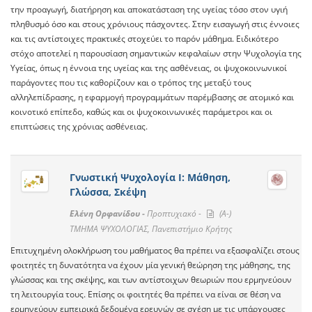
την προαγωγή, διατήρηση και αποκατάσταση της υγείας τόσο στον υγιή
πληθυσμό όσο και στους χρόνιους πάσχοντες. Στην εισαγωγή στις έννοιες
και τις αντίστοιχες πρακτικές στοχεύει το παρόν μάθημα. Ειδικότερο
στόχο αποτελεί η παρουσίαση σημαντικών κεφαλαίων στην Ψυχολογία της
Υγείας, όπως η έννοια της υγείας και της ασθένειας, οι ψυχοκοινωνικοί
παράγοντες που τις καθορίζουν και ο τρόπος της μεταξύ τους
αλληλεπίδρασης, η εφαρμογή προγραμμάτων παρέμβασης σε ατομικό και
κοινοτικό επίπεδο, καθώς και οι ψυχοκοινωνικές παράμετροι και οι
επιπτώσεις της χρόνιας ασθένειας.
Γνωστική Ψυχολογία Ι: Μάθηση,
Γλώσσα, Σκέψη
Ελένη Ορφανίδου -
Προπτυχιακό -
(A-)
ΤΜΗΜΑ ΨΥΧΟΛΟΓΙΑΣ, Πανεπιστήμιο Κρήτης
Επιτυχημένη ολοκλήρωση του μαθήματος θα πρέπει να εξασφαλίζει στους
φοιτητές τη δυνατότητα να έχουν μία γενική θεώρηση της μάθησης, της
γλώσσας και της σκέψης, και των αντίστοιχων θεωριών που ερμηνεύουν
τη λειτουργία τους. Επίσης οι φοιτητές θα πρέπει να είναι σε θέση να
ερμηνεύουν εμπειρικά δεδομένα ερευνών σε σχέση με τις υπάρχουσες