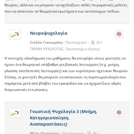
θεωρίες, αλλά και να μπορούν να σχεδιάζουν απλές πειραματικές μελέτες
που να απαντούν σε θεωρητικά ερωτήματα των αντίστοιχων πεδίων.
Νευροψυχολογία
Στέλλα Γιακουμάκη -
Προπτυχιακό -
(A-)
ΤΜΗΜΑ ΨΥΧΟΛΟΓΙΑΣ, Πανεπιστήμιο Κρήτης
Η επιτυχής ολοκλήρωση του μαθήματος θα επιτρέψει στους φοιτητές να
έχουν ένα θεωρητικό υπόβαθρο για βασικές λειτουργίες (π.χ. μνήμη,
γλώσσα, εκτελεστικές λειτουργίες) και των κυριότερων σχετικών θεωριών.
Επίσης, οι φοιτητές θα μπορούν να κατανοούν τη συμπτωματολογία που
παράγεται μετά από βλάβες του εγκεφάλου και να σχηματίζουν αδρές
διαγνωστικές εντυπώσεις.
Γνωστική Ψυχολογία 3 (Μνήμη,
Κατηγοριοποίηση,
Αναπαραστάσεις)
Ηλίας Οικονόμου -
Προπτυχιακό -
(A-)