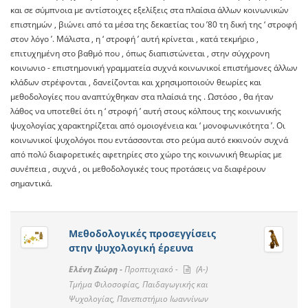
και σε σύμπνοια με αντίστοιχες εξελίξεις στα πλαίσια άλλων κοινωνικών
επιστημών , βιώνει από τα μέσα της δεκαετίας του ’80 τη δική της ‘ στροφή
στον λόγο ’. Μάλιστα , η ‘ στροφή ’ αυτή κρίνεται , κατά τεκμήριο ,
επιτυχημένη στο βαθμό που , όπως διαπιστώνεται , στην σύγχρονη
κοινωνιο - επιστημονική γραμματεία συχνά κοινωνικοί επιστήμονες άλλων
κλάδων στρέφονται , δανείζονται και χρησιμοποιούν θεωρίες και
μεθοδολογίες που αναπτύχθηκαν στα πλαίσιά της . Ωστόσο , θα ήταν
λάθος να υποτεθεί ότι η ‘ στροφή ’ αυτή στους κόλπους της κοινωνικής
ψυχολογίας χαρακτηρίζεται από ομοιογένεια και ‘ μονοφωνικότητα ’. Οι
κοινωνικοί ψυχολόγοι που εντάσσονται στο ρεύμα αυτό εκκινούν συχνά
από πολύ διαφορετικές αφετηρίες στο χώρο της κοινωνική θεωρίας με
συνέπεια , συχνά , οι μεθοδολογικές τους προτάσεις να διαφέρουν
σημαντικά.
Μεθοδολογικές προσεγγίσεις
στην ψυχολογική έρευνα
Ελένη Ζιώρη -
Προπτυχιακό -
(A-)
Τμήμα Φιλοσοφίας, Παιδαγωγικής και
Ψυχολογίας, Πανεπιστήμιο Ιωαννίνων