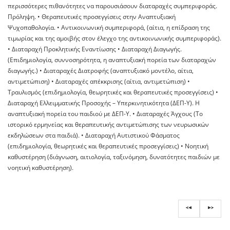
περισσότερες πιθανότητες να παρουσιάσουν διαταραχές συµπεριφοράς.
Πρόληψη. • Θεραπευτικές προσεγγίσεις στην Αναπτυξιακή
Ψυχοπαθολογία. • Αντικοινωνική συµπεριφορά, (αίτια, η επίδραση της
τιµωρίας και της αµοιβής στον έλεγχο της αντικοινωνικής συµπεριφοράς).
• ∆ιαταραχή Προκλητικής Εναντίωσης • ∆ιαταραχή Διαγωγής.
(Επιδηµιολογία, συννοσηρότητα, η αναπτυξιακή πορεία των διαταραχών
διαγωγής.) • ∆ιαταραχές ∆ιατροφής (αναπτυξιακό µοντέλο, αίτια,
αντιµετώπιση) • ∆ιαταραχές απέκκρισης (αίτια, αντιµετώπιση) •
Τραυλισµός (επιδηµιολογία, θεωρητικές και θεραπευτικές προσεγγίσεις) •
∆ιαταραχή Ελλειµµατικής Προσοχής – Υπερκινητικότητα (∆ΕΠ-Υ). Η
αναπτυξιακή πορεία του παιδιού µε ∆ΕΠ-Υ. • Διαταραχές Άγχους (Το
ιστορικό ερµηνείας και θεραπευτικής αντιµετώπισης των νευρωσικών
εκδηλώσεων στα παιδιά). • Διαταραχή Αυτιστικού Φάσματος
(επιδηµιολογία, θεωρητικές και θεραπευτικές προσεγγίσεις) • Νοητική
καθυστέρηση (διάγνωση, αιτιολογία, ταξινόµηση, δυνατότητες παιδιών µε
νοητική καθυστέρηση).