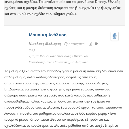
κινουμένου σχεδίου. Tα μεγάλα studio και το φαινόμενο Disney. Εθνικές
σχολές, και η μόνιμη διάσταση ανάμεσα στη βιομηχανία της ψυχαγωγίας
και στο κινούμενο σχέδιο των «δημιουργών».
Μουσική Ανάλυση
Νικόλαος Μαλιάρας -
Προπτυχιακό -
(A+)
Τμήμα Μουσικών Σπουδών, Εθνικό και
Καποδιστριακό Πανεπιστήμιο Αθηνών
Το μάθημα ξεκινά από την παραδοχή ότι η μουσική ανάλυση δεν είναι ένα
απλό μάθημα, αλλά κλάδος ολόκληρος, ασφαλώς από τους
σημαντικότερους της ιστορικής και συστηματικής μουσικολογίας.
Επιδιώκεται να αποκτήσει ο φοιτητής όχι μόνο γνώσεις πάνω στα
διάφορα συστήματα και τεχνικές που κατά καιρούς προτάθηκαν ή
ακολουθήθηκαν, αλλά, κυρίως, τη δυνατότητα και την ευχέρεια να
προσεγγίζει μόνος του, αναλυτικά, ένα μουσικό έργο. Για τους παραπάνω
λόγους, η πορεία του μαθήματος αναλύεται σε δύο κυρίως μέρη: • Ένα
ιστορικό μέρος, όπου παρατίθενται εν περιλήψει, εξηγούνται και
σχολιάζονται οι κυριότερες αναλυτικές μέθοδοι από τις αρχές (περί το