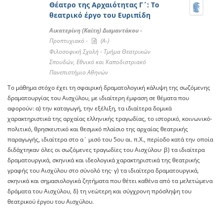
Θέατρο της Αρχαιότητας Γ΄: Το
θεατρικό έργο του Ευριπίδη
Αικατερίνη (Καίτη) Διαμαντάκου -
Προπτυχιακό -
(A-)
Φιλοσοφική Σχολή - Τμήμα Θεατρικών
Σπουδών, Εθνικό και Καποδιστριακό
Πανεπιστήμιο Αθηνών
Το μάθημα στόχο έχει τη σφαιρική δραματολογική κάλυψη της σωζόμενης
δραματουργίας του Αισχύλου, με ιδιαίτερη έμφαση σε θέματα που
αφορούν: α) την καταγωγή, την εξέλιξη, τα ιδιαίτερα δομικά
χαρακτηριστικά της αρχαίας ελληνικής τραγωδίας, το ιστορικό, κοινωνικό-
πολιτικό, θρησκευτικό και θεσμικό πλαίσιο της αρχαίας θεατρικής
παραγωγής, ιδιαίτερα στο α΄ μισό του 5ου αι. π.Χ., περίοδο κατά την οποία
διδάχτηκαν όλες οι σωζόμενες τραγωδίες του Αισχύλου· β) τα ιδιαίτερα
δραματουργικά, σκηνικά και ιδεολογικά χαρακτηριστικά της θεατρικής
γραφής του Αισχύλου στο σύνολό της· γ) τα ιδιαίτερα δραματουργικά,
σκηνικά και σημασιολογικά ζητήματα που θέτει καθένα από τα μελετώμενα
δράματα του Αισχύλου, δ) τη νεώτερη και σύγχρονη πρόσληψη του
θεατρικού έργου του Αισχύλου.