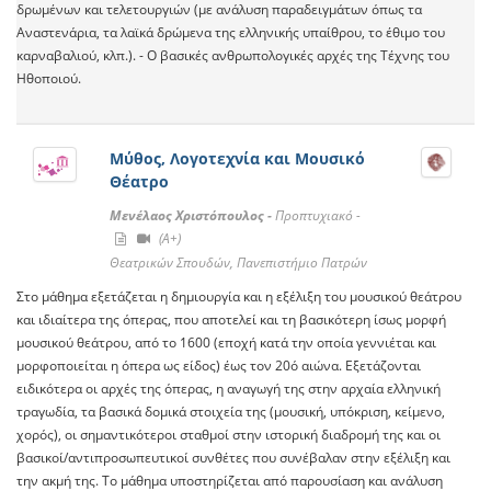
δρωμένων και τελετουργιών (με ανάλυση παραδειγμάτων όπως τα
Αναστενάρια, τα λαϊκά δρώμενα της ελληνικής υπαίθρου, το έθιμο του
καρναβαλιού, κλπ.). - Ο βασικές ανθρωπολογικές αρχές της Τέχνης του
Ηθοποιού.
Μύθος, Λογοτεχνία και Μουσικό
Θέατρο
Μενέλαος Χριστόπουλος -
Προπτυχιακό -
(A+)
Θεατρικών Σπουδών, Πανεπιστήμιο Πατρών
Στο μάθημα εξετάζεται η δημιουργία και η εξέλιξη του μουσικού θεάτρου
και ιδιαίτερα της όπερας, που αποτελεί και τη βασικότερη ίσως μορφή
μουσικού θεάτρου, από το 1600 (εποχή κατά την οποία γεννιέται και
μορφοποιείται η όπερα ως είδος) έως τον 20ό αιώνα. Εξετάζονται
ειδικότερα οι αρχές της όπερας, η αναγωγή της στην αρχαία ελληνική
τραγωδία, τα βασικά δομικά στοιχεία της (μουσική, υπόκριση, κείμενο,
χορός), οι σημαντικότεροι σταθμοί στην ιστορική διαδρομή της και οι
βασικοί/αντιπροσωπευτικοί συνθέτες που συνέβαλαν στην εξέλιξη και
την ακμή της. Το μάθημα υποστηρίζεται από παρουσίαση και ανάλυση