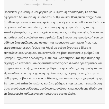
Πανεπιστήμιο Πατρών
Πρόκειται για μάθημα θεωρητικό με βιωματική προσέγγιση, το οποίο
αφορά στη δημιουργική μέθοδο του ρυθμικού και θεατρικού παιχνιδιού.
Στο θεωρητικό πλαίσιο επιχειρείται η προσέγγιση του ρυθμού και θεάτρου
ως γνωστικού αντικειμένου, η κατανόηση της χρησιμότητας και της
καταλληλότητάς του, τόσο ως μέσου έκφρασης και δημιουργίας όσο και ως
εκπαιδευτικού εργαλείου, στο σχολείο. Στη βιωματική προσέγγισή του το
μάθημα διαχειρίζεται την άσκηση και προαγωγή των ικανοτήτων των
εκφραστικών μέσων (σώμα και λόγο) με στόχο έχοντας ο ίδιος, ο
εκπαιδευτικός, γνωρίσει και αναπτύξει τα βασικά εργαλεία ρυθμού και
θεάτρου (έχοντας δηλαδή την εμπειρία υλοποίησης μιας πρακτικής της
τέχνης) να καταστεί ικανός διατυπώνοντας ένα σύνολο ερωτημάτων και
στοχασμών να εμψυχώσει τους μαθητές στην καλλιτεχνική πράξη και να
εξασφαλίσει έτσι την εγγραφή της έννοιας της τέχνης στον χάρτη του
μαθητή ως σοβαρού μέσου εκπαίδευσης, επικοινωνίας και χειραφέτησης.
Σε πρακτικό επίπεδο, επίσης, κατά το μάθημα επιχειρείται η εκπαίδευση
στην ικανότητα συλλογής, οργάνωσης, ανάλυσης και σύνθεσης ιδεών για
τη δημιουργία καλλιτεχνικού προϊόντος στο σχολείο.