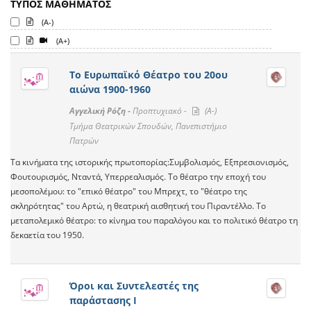
ΤΥΠΟΣ ΜΑΘΗΜΑΤΟΣ
(A-)
(A+)
Το Ευρωπαϊκό Θέατρο του 20ου
αιώνα 1900-1960
Αγγελική Ρόζη -
Προπτυχιακό -
(A-)
Τμήμα Θεατρικών Σπουδών, Πανεπιστήμιο
Πατρών
Τα κινήματα της ιστορικής πρωτοπορίας:Συμβολισμός, Εξπρεσιονισμός,
Φουτουρισμός, Νταντά, Υπερρεαλισμός. Το θέατρο την εποχή του
μεσοπολέμου: το "επικό θέατρο" του Μπρεχτ, το "θέατρο της
σκληρότητας" του Αρτώ, η θεατρική αισθητική του Πιραντέλλο. Το
μεταπολεμικό θέατρο: το κίνημα του παραλόγου και το πολιτικό θέατρο τη
δεκαετία του 1950.
Όροι και Συντελεστές της
παράστασης Ι