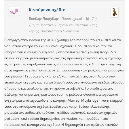
Κινούμενο σχέδιο
Βασίλης Πασχάλης -
Προπτυχιακό -
(A-)
Τμήμα Πλαστικών Τεχνών και Επιστημών της
Τέχνης, Πανεπιστήμιο Ιωαννίνων
Εισαγωγή στην έννοια της «εμψύχωσης» (animation), που συνιστά και το
νοηματικό κέντρο του κινουμένου σχεδίου. Προ-ιστορία και πρωτο-
ιστορία του κινουμένου σχεδίου, από τα πλέον στοιχειώδη παιχνίδια
εκμαίευσης του μετεικάσματος έως τις προ-κινηματογραφικές «μηχανές»:
«ζωοτρόπιο», «πραξινοσκόπιο», «θαυματοσκό- πιο», κ.λπ. Στην εισαγωγή
αυτή σημαντική θέση δίνεται στην παρουσίαση των μειζόνων δημιουργών
του χώρου. Η έννοια της «κίνησης’, και η ένταξή της στο πλαίσιο των
εικαστικών τεχνών, και η αποτύπωσή τους στο κινούμενο σχέδιο: μέθοδοι
σήμανσης και ανάλυσης της εν χρόνω μεταβολής. Το υπόδειγμα της
βάδισης και οι μετασχηματισμοί του. Τα μείζονα κλασικά φωτογραφικά
εγχειρήματα καταγραφών της κίνησης (Murrey, Muybridge), και η επιρροή
τους στο κινούμενο σχέδιο. Συμβατικοί και μη (μέσω πλαστελίνης,
ρινισμάτων, αρθρωτής κούκλας, κηλίδων μελανιού, κομμένων χαρτιών,
pixilation, κ.α.) τρόποι δημιουργίας animation, και η ανάδυση του
πειραματικού κινουμένου σχεδίου. Η δημιουργία των πρώτων ταινιών