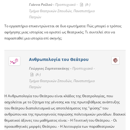
Γιάννα Ροϊλού -
Προπτυχιακό -
(A-)
Τμήμα Θεατρικών Σπουδών, Πανεπιστήμιο
Πατρών
Το εργαστήριο επικεντρώνεται σε δυο ερωτήματα: Πώς μπορεί ο τρόπος
αφήγησης μιας ιστορίας να οριστεί ως θεατρικός; Τι συντελεί στο να
παρασταθεί μια ιστορία επί σκηνής;
Ανθρωπολογία του Θεάτρου
Γεώργιος Σαμπατακάκης -
Προπτυχιακό -
(A-)
Τμήμα Θεατρικών Σπουδών, Πανεπιστήμιο
Πατρών
Η Ανθρωπολογία του Θεάτρου είναι κλάδος της Θεατρολογίας, που
ασχολείται με το ζήτημα της γένεσης και της πρωτοβάθμιας ανάπτυξης
του θεάτρου διαπολιτισμικά ως αποτελέσματος της "φύσης" του
ανθρώπου και της πρωτογενούς παγιώσης πολιτισμικών μονάδων. Βασικοί
θεματικοί άξονες του μαθήματος είναι: - Η Γενετική του Θεάτρου. - Οι
προαισθητικές μορφές Θεάτρου. - Η λειτουργία των παραθεατρικών