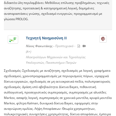
διδακτέα ύλη περιλαμβάνει: Μεθόδους επίλυσης προβλημάτων, τεχνικές
αναζήτησης, προτασιακή & κατηγορηματική λογική, δομημένες
αναπαραστάσεις γνώσης, σχεδιασμό ενεργειών, προγραμματισμό με
γλώσσα PROLOG.
Τεχνητή Νοημοσύνη ΙΙ
Νίκος Φακωτάκης -
Προπτυχιακό -
(A+)
Ηλεκτρολόγων Μηχανικών και Τεχνολογίας
Υπολογιστών, Πανεπιστήμιο Πατρών
Σχεδιασμός: Σχεδιασμός με αναζήτηση, σχεδιασμός με λογική, γραφήματα
σχεδιασμού, χρονοπρογραμματισμός με περιορισμούς πόρων, ιεραρχικά
δίκτυα εργασιών, σχεδιασμός σε μη αιτιοκρατικά πεδία, πολυπρακτορικός
σχεδιασμός. Δράση υπό αβεβαιότητα: Δίκτυα Bayes, πιθανοτική
συλλογιστική, προσεγγιστικός συμπερασμός, συμπερασμός με αλυσίδες
Markov, ασαφής λογική, συμπερασμός σε χρονικά μοντέλα, κρυφά μοντέλα
Markov, φίλτρα Kalman, δυναμικά δίκτυα Bayes, εφαρμογές στην
αναγνώριση ομιλίας. Λήψη Αποφάσεων: Θεωρία χρησιμοτήτων,
πολυκριτηριακές συναρτήσεις χρησιμότητας, δίκτυα αποφάσεων, έμπειρα