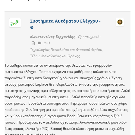
Συστήματα Αυτόματου Ελέγχου -
Θ
Κωνσταντίνος Ταρχανίδης -
Προπτυχιακό -
(A+)
Τεχνολογίας Πετρελαίου και Φυσικού Αερίου,
ΤΕΙ Αν. Μακεδονίας και Θράκης
Το μάθημα καλύπτει το αντικείμενο της θεωρίας και εφαρμογών
αυτομάτου ελέγχου. Τα περιεχόμενα του μαθήματος καλύπτουν τα
παρακάτω: Συστήματα διακριτού χρόνου και συνεχούς χρόνου. Σχέση
μετασχηματισμού Laplace & z. Θεμελιώδεις έννοιες της γραμμικότητας,
αιτιότητας, χρονικής αμεταβλητότητας, αναστροφή του συστήματος. Απλά
παραδείγματα μηχανικών συστημάτων. Απλά παραδείγματα ηλεκτρικών
συστημάτων., Ευστάθεια συστημάτων. Περιγραφή συστημάτων στο χώρο
κατάστασης. Συνάρτηση μεταφοράς και σχέση μεταξύ πεδίου συχνότητας
και χώρου κατάστασης. Διαγράμματα Bode. Γεωμετρικός τόπος ριζών/
πόλων. Προδιαγραφές – μέθοδοι σχεδίασης. Αναλογικός-ολοκληρωτικός-
διαφορικός ελεγκτής (PID). Βασική θεωρία υλοποίηση μέσω στοιχειώδη
σύντροφος κανονικές μορφές