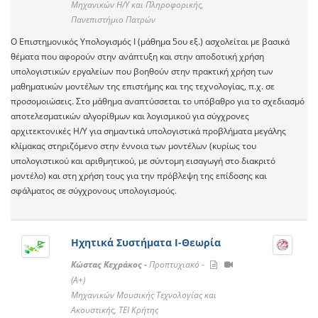
Μηχανικών Η/Υ και Πληροφορικής,
Πανεπιστήμιο Πατρών
Ο Επιστημονικός Υπολογισμός Ι (μάθημα 5ου εξ.) ασχολείται με βασικά
θέματα που αφορούν στην ανάπτυξη και στην αποδοτική χρήση
υπολογιστικών εργαλείων που βοηθούν στην πρακτική χρήση των
μαθηματικών μοντέλων της επιστήμης και της τεχνολογίας, π.χ. σε
προσομοιώσεις. Στο μάθημα αναπτύσσεται το υπόβαθρο για το σχεδιασμό
αποτελεσματικών αλγορίθμων και λογισμικού για σύγχρονες
αρχιτεκτονικές Η/Υ για σημαντικά υπολογιστικά προβλήματα μεγάλης
κλίμακας στηριζόμενο στην έννοια των μοντέλων (κυρίως του
υπολογιστικού και αριθμητικού, με σύντομη εισαγωγή στο διακριτό
μοντέλο) και στη χρήση τους για την πρόβλεψη της επίδοσης και
σφάλματος σε σύγχρονους υπολογισμούς.
Ηχητικά Συστήματα Ι-Θεωρία
Κώστας Κεχράκος -
Προπτυχιακό -
(A+)
Μηχανικών Μουσικής Τεχνολογίας και
Ακουστικής, ΤΕΙ Κρήτης