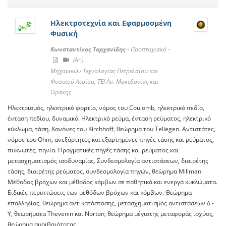
Ηλεκτροτεχνία και Εφαρμοσμένη
Φυσική
Κωνσταντίνος Ταρχανίδης -
Προπτυχιακό -
(A+)
Μηχανικών Τεχνολογίας Πετρελαίου και
Φυσικού Αερίου, ΤΕΙ Αν. Μακεδονίας και
Θράκης
Ηλεκτρισμός, ηλεκτρικό φορτίο, νόμος του Coulomb, ηλεκτρικό πεδίο,
ένταση πεδίου, δυναμικό. Ηλεκτρικό ρεύμα, ένταση ρεύματος, ηλεκτρικό
κύκλωμα, τάση. Κανόνες του Kirchhoff, θεώρημα του Tellegen. Αντιστάτες,
νόμος του Ohm, ανεξάρτητες και εξαρτημένες πηγές τάσης και ρεύματος,
πυκνωτές, πηνία. Πραγματικές πηγές τάσης και ρεύματος και
μετασχηματισμός ισοδυναμίας. Συνδεσμολογία αντιστάσεων, διαιρέτης
τάσης, διαιρέτης ρεύματος, συνδεσμολογία πηγών, θεώρημα Millman.
Μέθοδος βρόχων και μέθοδος κόμβων σε παθητικά και ενεργά κυκλώματα.
Ειδικές περιπτώσεις των μεθόδων βρόχων και κόμβων. Θεώρημα
επαλληλίας, θεώρημα αντικατάστασης, μετασχηματισμός αντιστάσεων Δ -
Υ, θεωρήματα Thevenin και Norton, θεώρημα μέγιστης μεταφοράς ισχύος,
θεώρημα αμοιβαιότητας.