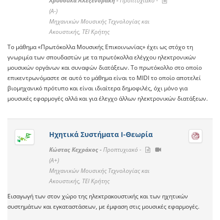
Χρυσούλα Αλεξενδράκη -
Προπτυχιακό -
(A-)
Μηχανικών Μουσικής Τεχνολογίας και
Ακουστικής, ΤΕΙ Κρήτης
Το μάθημα «Πρωτόκολλα Μουσικής Επικοινωνίας» έχει ως στόχο τη
γνωριμία των σπουδαστών με τα πρωτόκολλα ελέγχου ηλεκτρονικών
μουσικών οργάνων και συναφών διατάξεων. Το πρωτόκολλο στο οποίο
επικεντρωνόμαστε σε αυτό το μάθημα είναι το MIDI το οποίο αποτελεί
βιομηχανικό πρότυπο και είναι ιδιαίτερα δημοφιλές, όχι μόνο για
μουσικές εφαρμογές αλλά και για έλεγχο άλλων ηλεκτρονικών διατάξεων.
Ηχητικά Συστήματα Ι-Θεωρία
Κώστας Κεχράκος -
Προπτυχιακό -
(A+)
Μηχανικών Μουσικής Τεχνολογίας και
Ακουστικής, ΤΕΙ Κρήτης
Εισαγωγή των στον χώρο της ηλεκτρακουστικής και των ηχητικών
συστημάτων και εγκαταστάσεων, με έμφαση στις μουσικές εφαρμογές.