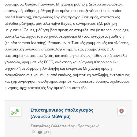
συστήματα, θεωρία παιγνίων. Μηχανική μάθηση: Δέντρα αποφάσεων,
επαγωγική μάθηση, μάθηση βασισμένη στις επεξηγήσεις (explanation
based learning), επαγωγικός λογικός προγραμματισμός, στατιστικές
μέθοδοι μάθησης, μοντέλα naive Bayes, ο αλγόριθμος EM, μάθηση
μειγμάτων Gauss, μάθηση βασισμένη σε στιγμιότυπα (instance learning),
μοντέλα και μηχανές πυρήνων, νευρωνικά δίκτυα, ενισχυτική μάθηση
(reinforcement learning). Επικοινωνία: Τυπικές γραμματικές και γλώσσες,
συντακτική ανάλυση, σημασιολογική ερμηνεία, γραμματικές DCG,
αμφισημία και αποσαφήνιση, κατανόηση κειμένων, πιθανοτικά μοντέλα
γλωσσών, γραμματικές PCFG, ανάκτηση και εξαγωγή πληροφοριών,
μηχανική μετάφραση. Αντίληψη και ενέργεια: Μηχανική όραση,
αναγνώριση αντικειμένων από εικόνες, ρομποτική αντίληψη, εντοπισμός
και χαρτογράφηση, αισθητήρες ρομπότ και συσκευές δράσης, σχεδιασμός
κίνησης, αρχιτεκτονικές λογισμικού ρομποτικής.
Επιστημονικός Υπολογισμός
(Ανοικτό Μάθημα)
Ευστράτιος Γαλλόπουλος -
Προπτυχιακό -
(A+)