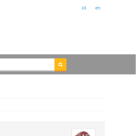
ελ
en