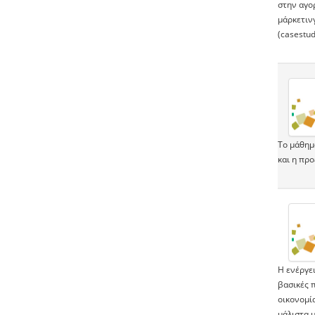
στην αγο
μάρκετιν
(casestud
Το μάθημ
και η πρ
H ενέργει
βασικές π
οικονομί
μάλιστα 