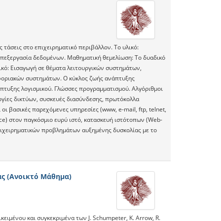
 τάσεις στο επιχειρηματικό περιβάλλον. Το υλικό:
Επεξεργασία δεδομένων. Μαθηματική θεμελίωση: Το δυαδικό
κό: Εισαγωγή σε θέματα λειτουργικών συστημάτων,
οριακών συστημάτων. Ο κύκλος ζωής ανάπτυξης
τυξης λογισμικού. Γλώσσες προγραμματισμού. Αλγόριθμοι
ογίες δικτύων, συσκευές διασύνδεσης, πρωτόκολλα
οι βασικές παρεχόμενες υπηρεσίες (www, e-mail, ftp, telnet,
ce) στον παγκόσμιο ευρύ ιστό, κατασκευή ιστότοπων (Web-
 επιχειρηματικών προβλημάτων αυξημένης δυσκολίας με το
ας (Ανοικτό Μάθημα)
ιμένου και συγκεκριμένα των J. Schumpeter, K. Arrow, R.