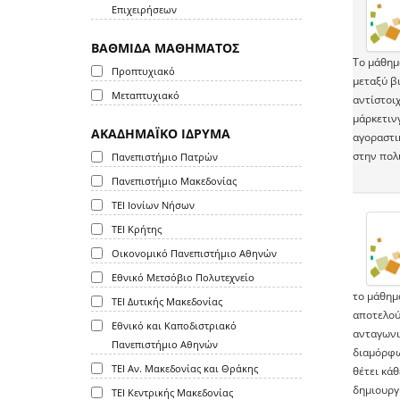
Επιχειρήσεων
ΒΑΘΜΙΔΑ ΜΑΘΗΜΑΤΟΣ
Το μάθημ
Προπτυχιακό
μεταξύ β
Μεταπτυχιακό
αντίστοι
μάρκετινγ
ΑΚΑΔΗΜΑΪΚΟ ΙΔΡΥΜΑ
αγοραστι
στην πολ
Πανεπιστήμιο Πατρών
Πανεπιστήμιο Μακεδονίας
ΤΕΙ Ιονίων Νήσων
ΤΕΙ Κρήτης
Οικονομικό Πανεπιστήμιο Αθηνών
Εθνικό Μετσόβιο Πολυτεχνείο
το μάθημ
ΤΕΙ Δυτικής Μακεδονίας
αποτελού
Εθνικό και Καποδιστριακό
ανταγωνι
Πανεπιστήμιο Αθηνών
διαμόρφω
ΤΕΙ Αν. Μακεδονίας και Θράκης
θέτει κάθ
δημιουργ
ΤΕΙ Κεντρικής Μακεδονίας