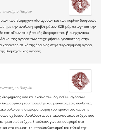
Πανεπιστήμιο Πατρών
στικών των βιομηχανικών αγορών και των κυρίων διαφορών
ίωση με την ανάλυση προβλημάτων Β2Β μάρκετινγκ και την
α εστιάζουν στις βασικές διαφορές του βιομηχανικού
λλά και της αγοράς των επιχειρήσεων γενικότερα, στην
 χαρακτηριστικά της έρευνας στην συγκεκριμένη αγορά,
της βιομηχανικής αγοράς.
Πανεπιστήμιο Πατρών
ης διαφήμισης όσο και εκείνο των δημοσίων σχέσεων
ην διαμόρφωση του προωθητικού μείγατος.Στις συνθήκες
ικό ρόλο στην διαφοροποίηση του προϊόντος και στην
οσίων σχέσεων. Αναλύονται οι επικοινωνιακοί στόχοι που
αφημιστικοί στόχοι. Επιπλέον, γίνεται αναφορά στο
 και στο κομμάτι του προϋπολογισμού και τελικά της