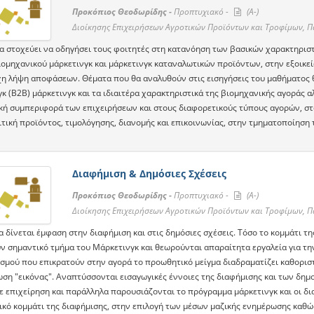
Προκόπιος Θεοδωρίδης -
Προπτυχιακό -
(A-)
Διοίκησης Επιχειρήσεων Αγροτικών Προϊόντων και Τροφίμων, 
α στοχεύει να οδηγήσει τους φοιτητές στη κατανόηση των βασικών χαρακτηρι
ιομηχανικού μάρκετινγκ και μάρκετινγκ καταναλωτικών προϊόντων, στην εξοικε
χη λήψη αποφάσεων. Θέματα που θα αναλυθούν στις εισηγήσεις του μαθήματος θ
κ (Β2Β) μάρκετινγκ και τα ιδιαιτέρα χαρακτηριστικά της βιομηχανικής αγοράς α
κή συμπεριφορά των επιχειρήσεων και στους διαφορετικούς τύπους αγορών, στα
ιτική προϊόντος, τιμολόγησης, διανομής και επικοινωνίας, στην τμηματοποίηση 
Διαφήμιση & Δημόσιες Σχέσεις
Προκόπιος Θεοδωρίδης -
Προπτυχιακό -
(A-)
Διοίκησης Επιχειρήσεων Αγροτικών Προϊόντων και Τροφίμων, 
α δίνεται έμφαση στην διαφήμιση και στις δημόσιες σχέσεις. Τόσο το κομμάτι τ
ν σημαντικό τμήμα του Μάρκετινγκ και θεωρούνται απαραίτητα εργαλεία για τ
σμού που επικρατούν στην αγορά το προωθητικό μείγμα διαδραματίζει καθοριστ
ση "εικόνας". Αναπτύσσονται εισαγωγικές έννοιες της διαφήμισης και των δημ
ε επιχείρηση και παράλληλα παρουσιάζονται το πρόγραμμα μάρκετινγκ και οι δι
ικό κομμάτι της διαφήμισης, στην επιλογή των μέσων μαζικής ενημέρωσης καθώς