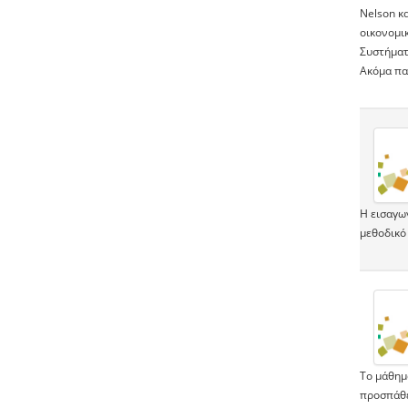
Nelson κα
οικονομι
Συστήματ
Ακόμα πα
Η εισαγω
μεθοδικό 
Το μάθημ
προσπάθει