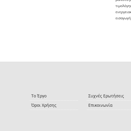
τιμολόγη
ενεργεια
εισαγωγή 
Το Έργο
Συχνές Ερωτήσεις
Όροι Χρήσης
Επικοινωνία