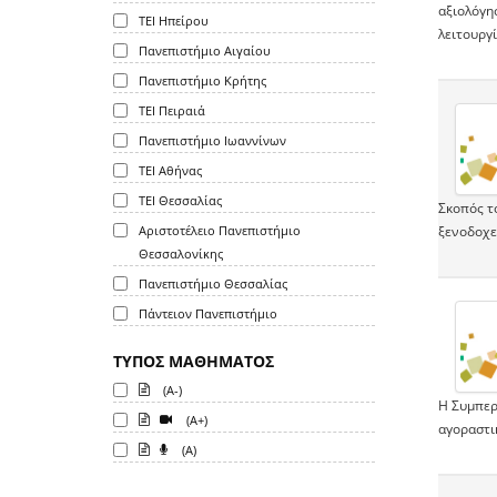
αξιολόγη
ΤΕΙ Ηπείρου
λειτουργ
Πανεπιστήμιο Αιγαίου
Πανεπιστήμιο Κρήτης
ΤΕΙ Πειραιά
Πανεπιστήμιο Ιωαννίνων
ΤΕΙ Αθήνας
ΤΕΙ Θεσσαλίας
Σκοπός τ
Αριστοτέλειο Πανεπιστήμιο
ξενοδοχει
Θεσσαλονίκης
Πανεπιστήμιο Θεσσαλίας
Πάντειον Πανεπιστήμιο
ΤΥΠΟΣ ΜΑΘΗΜΑΤΟΣ
(A-)
Η Συμπερ
(A+)
αγοραστι
(A)