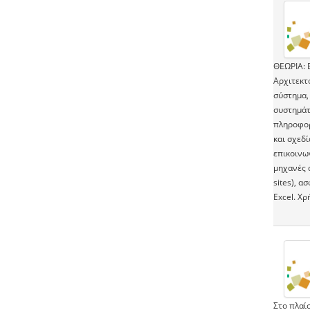
ΘΕΩΡΙΑ: Ε
Αρχιτεκτ
σύστημα,
συστημάτ
πληροφορ
και σχεδ
επικοινων
μηχανές 
sites), α
Excel. Χρ
Στο πλαίσ