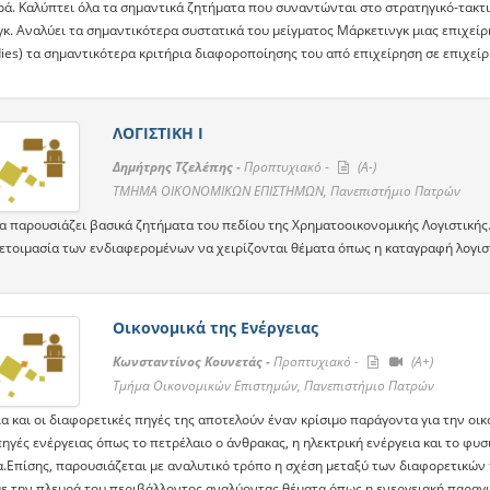
ρά. Καλύπτει όλα τα σημαντικά ζητήματα που συναντώνται στο στρατηγικό-τακτι
γκ. Αναλύει τα σημαντικότερα συστατικά του μείγματος Μάρκετινγκ μιας επιχεί
ies) τα σημαντικότερα κριτήρια διαφοροποίησης του από επιχείρηση σε επιχείρ
ΛΟΓΙΣΤΙΚΗ Ι
Δημήτρης Τζελέπης -
Προπτυχιακό -
(A-)
TMHMA ΟΙΚΟΝΟΜΙΚΩΝ ΕΠΙΣΤΗΜΩΝ, Πανεπιστήμιο Πατρών
α παρουσιάζει βασικά ζητήματα του πεδίου της Χρηματοοικονομικής Λογιστικής.
οετοιμασία των ενδιαφερομένων να χειρίζονται θέματα όπως η καταγραφή λογισ
Οικονομικά της Ενέργειας
Κωνσταντίνος Κουνετάς -
Προπτυχιακό -
(A+)
Τμήμα Οικονομικών Επιστημών, Πανεπιστήμιο Πατρών
α και οι διαφορετικές πηγές της αποτελούν έναν κρίσιμο παράγοντα για την οικ
ηγές ενέργειας όπως το πετρέλαιο ο άνθρακας, η ηλεκτρική ενέργεια και το φυσ
α.Επίσης, παρουσιάζεται με αναλυτικό τρόπο η σχέση μεταξύ των διαφορετικών 
με την πλευρά του περιβάλλοντος αναλύοντας θέματα όπως η ενεργειακή παραγω