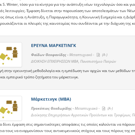
ι S. Winter, τόσο για τα κίνητρα για την ανάπτυξη νέων τεχνολογιών όσο και γ
κές λειτουργίες. Έμφαση δίνεται στην παρουσίαση των αποτελεσμάτων των Νέω
ος όπως είναι η Ανάπτυξη, η Παραγωγικότητα, η Κοινωνική Ευημερία και η Διά
ρουσιάζονται οι πλευρές της καινοτομίας που συνδέονται με την διάχυση της κ
ΕΡΕΥΝΑ ΜΑΡΚΕΤΙΝΓΚ
Φαίδων Θεοφανίδης -
Μεταπτυχιακό -
(A-)
ΔΙΟΙΚΗΣΗ ΕΠΙΧΕΙΡΗΣΕΩΝ ΜΒΑ, Πανεπιστήμιο Πατρών
γή στην ερευνητική μεθοδολογία και η εμπέδωση των αρχών και των μεθόδων τη
και εμπειρικό τρόπο ζητήματα του μάρκετινγκ.
Μάρκετινγκ (ΜΒΑ)
Προκόπιος Θεοδωρίδης -
Μεταπτυχιακό -
(A-)
Διοίκησης Επιχειρήσεων Αγροτικών Προϊόντων και Τροφίμων, 
α δίνει έμφαση στις σημαντικότερες αποφάσεις τις οποίες καλούνται να πάρουν 
α τους να εναρμονίσουν τους αντικειμενικούς στόχους και τους πόρους της επι