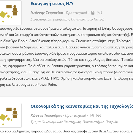
Εισαγωγή στους Η/Υ
Ιωάννης Σταματίου -
Προπτυχιακό -
(A-)
Διοίκησης Επιχειρήσεων, Πανεπιστήμιο Πατρών
ισαγωγικές έννοιες στα συστήματα υπολογιστών. Ιστορική εξέλιξη. Οι σύγχρονες
ονική και λειτουργία υπολογιστικών συστημάτων (ο προσωπικός υπολογιστής). 
 η άλγεβρα Boole. Αποθήκευση πληροφοριών. Συσκευές αποθήκευσης. Το λογισμι
ων βάσεων δεδομένων και πολυμέσων. Βασικές γνώσεις στην ανάπτυξη πληροφ
ιακών συστημάτων. Εισαγωγικά θέματα προγραμματισμού υπολογιστών και ανάπ
ίαση προγράμματος. Δίκτυα υπολογιστών: Τύποι και τεχνολογίες δικτύων. Τοπολ
ίας, εφαρμογές. Το Διαδίκτυο: Βασικά χαρακτηριστικά, ο τρόπος λειτουργίας και 
αναζήτησης, κ.α.). Εισαγωγή σε θέματα όπως το ηλεκτρονικό εμπόριο (e-commer
σφάλεια δεδομένων, κ.α. ΕΡΓΑΣΤΗΡΙΟ: Χρήση και λειτουργία του Excel. Επίλυση
ήση και λειτουργία του PowerPoint.
Οικονομικά της Καινοτομίας και της Τεχνολογί
Κώστας Τσεκούρας -
Προπτυχιακό -
(A-)
Τμήμα Οικονομικών Επιστημών, Πανεπιστήμιο Πατρών
ιο του μαθήματος παρουσιάζονται οι βασικές απόψεις των θεμελιωτών του αντικε