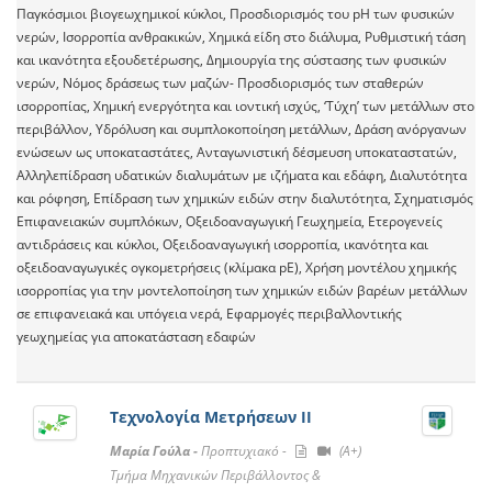
Παγκόσμιοι βιογεωχημικοί κύκλοι, Προσδιορισμός του pH των φυσικών
νερών, Ισορροπία ανθρακικών, Χημικά είδη στο διάλυμα, Ρυθμιστική τάση
και ικανότητα εξουδετέρωσης, Δημιουργία της σύστασης των φυσικών
νερών, Νόμος δράσεως των μαζών- Προσδιορισμός των σταθερών
ισορροπίας, Χημική ενεργότητα και ιοντική ισχύς, ‘Τύχη’ των μετάλλων στο
περιβάλλον, Υδρόλυση και συμπλοκοποίηση μετάλλων, Δράση ανόργανων
ενώσεων ως υποκαταστάτες, Ανταγωνιστική δέσμευση υποκαταστατών,
Αλληλεπίδραση υδατικών διαλυμάτων με ιζήματα και εδάφη, Διαλυτότητα
και ρόφηση, Επίδραση των χημικών ειδών στην διαλυτότητα, Σχηματισμός
Επιφανειακών συμπλόκων, Οξειδοαναγωγική Γεωχημεία, Ετερογενείς
αντιδράσεις και κύκλοι, Οξειδοαναγωγική ισορροπία, ικανότητα και
οξειδοαναγωγικές ογκομετρήσεις (κλίμακα pE), Χρήση μοντέλου χημικής
ισορροπίας για την μοντελοποίηση των χημικών ειδών βαρέων μετάλλων
σε επιφανειακά και υπόγεια νερά, Εφαρμογές περιβαλλοντικής
γεωχημείας για αποκατάσταση εδαφών
Τεχνολογία Μετρήσεων ΙI
Μαρία Γούλα -
Προπτυχιακό -
(A+)
Τμήμα Μηχανικών Περιβάλλοντος &