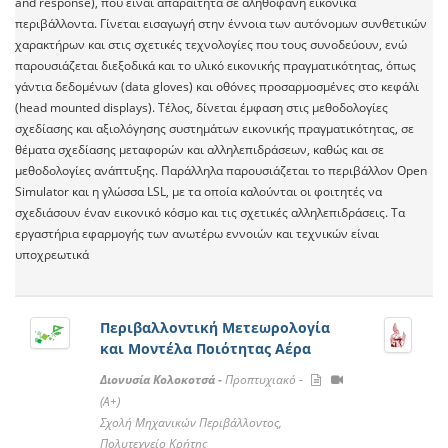
and response), που είναι απαραίτητα σε αληθοφανή εικονικά
περιβάλλοντα. Γίνεται εισαγωγή στην έννοια των αυτόνομων συνθετικών
χαρακτήρων και στις σχετικές τεχνολογίες που τους συνοδεύουν, ενώ
παρουσιάζεται διεξοδικά και το υλικό εικονικής πραγματικότητας, όπως
γάντια δεδομένων (data gloves) και οθόνες προσαρμοσμένες στο κεφάλι
(head mounted displays). Τέλος, δίνεται έμφαση στις μεθοδολογίες
σχεδίασης και αξιολόγησης συστημάτων εικονικής πραγματικότητας, σε
θέματα σχεδίασης μεταφορών και αλληλεπιδράσεων, καθώς και σε
μεθοδολογίες ανάπτυξης. Παράλληλα παρουσιάζεται το περιβάλλον Open
Simulator και η γλώσσα LSL, με τα οποία καλούνται οι φοιτητές να
σχεδιάσουν έναν εικονικό κόσμο και τις σχετικές αλληλεπιδράσεις. Τα
εργαστήρια εφαρμογής των ανωτέρω εννοιών και τεχνικών είναι
υποχρεωτικά
Περιβαλλοντική Μετεωρολογία
και Μοντέλα Ποιότητας Αέρα
Διονυσία Κολοκοτσά -
Προπτυχιακό -
(A+)
Σχολή Μηχανικών Περιβάλλοντος,
Πολυτεχνείο Κρήτης