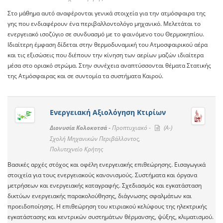
Στο μάθημα αυτό αναφέρονται γενικά στοιχεία για την ατμόσφαιρα της
γης που ενδιαφέρουν ένα περιβαλλοντολόγο μηχανικό. Μελετάται το
ενεργειακό ισοζύγιο σε συνδυασμό με το φαινόμενο του Θερμοκηπίου.
Ιδιαίτερη έμφαση δίδεται στην θερμοδυναμική του Ατμοσφαιρικού αέρα
και τις εξισώσεις που διέπουν την κίνηση των αερίων μαζών ιδιαίτερα
μέσα στο οριακό στρώμα. Στην συνέχεια αναπτύσσονται θέματα Στατικής
της Ατμόσφαιρας και σε συντομία τα συστήματα Καιρού.
Ενεργειακή Αξιολόγηση Κτιρίων
Διονυσία Κολοκοτσά -
Προπτυχιακό -
(A-)
Σχολή Μηχανικών Περιβάλλοντος,
Πολυτεχνείο Κρήτης
Βασικές αρχές στόχος και οφέλη ενεργειακής επιθεώρησης. Εισαγωγικά
στοιχεία για τους ενεργειακούς κανονισμούς. Συστήματα και όργανα
μετρήσεων και ενεργειακής καταγραφής. Σχεδιασμός και εγκατάσταση
δικτύων ενεργειακής παρακολούθησης, διάγνωσης σφαλμάτων και
προειδοποίησης. Η επιθεώρηση του κτιριακού κελύφους της ηλεκτρικής
εγκατάστασης και κεντρικών συστημάτων θέρμανσης, ψύξης, κλιματισμού.