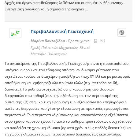
Αρχές και όργανα επιθεώρησης λεβήτων και συστημάτων θέρμανσης.
Ενεργειακή ανάλυση και η σημασία της ενεργει ...
Περιβαλλοντική Γεωτεχνική
Μαρίνα Πανταζίδου -
Προπτυχιακό -
(A-)
Σχολή Πολιτικών Μηχανικών, Εθνικό
Μετσόβιο Πολυτεχνείο
Το αντικείμενο της Περιβαλλοντικής Γεωτεχνικής είναι η προστασία του
υπόγειου νερού και του εδάφους από την εν δυνάμει ρύπανση που
σχετίζεται κυρίως με διαχείριση αποβλήτων (π.χ. ΧΥΤΑ) και με μεταφορά,
αποθήκευση και χρήση τοξικών πρώτων υλών (π.χ. πετρελαιοειδή,
διαλύτες). Το μάθημα στοχεύει (α) στην κατανόηση των βασικών
διεργασιών που καθορίζουν την εξάπλωση και τον περιορισμό της
ρύπανσης, (β) στην κριτική εφαρμογή των εξισώσεων που περιγράφουν
αυτές τις διεργασίες και (γ) στην εξοικείωση με πρακτικές εφαρμογές και
περιστατικά. Ένα περιστατικό ρύπανσης και αποκατάστασης εξελίσσεται
στον χρόνο και στον χώρο. Γι' αυτό το μάθημα πρωτευόντως στοχεύει στο
να αναδείξει τη χρονική κλίμακα (αρκετά χρόνια έως πολλές δεκαετίες) και
τη χωρική κλίμακα τέτοιων περιστατικών (δεκάδες έως εκατοντάδες