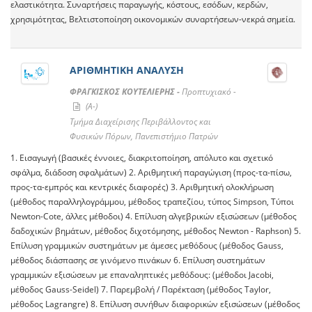
ελαστικότητα. Συναρτήσεις παραγωγής, κόστους, εσόδων, κερδών,
χρησιμότητας, Βελτιστοποίηση οικονομικών συναρτήσεων-νεκρά σημεία.
ΑΡΙΘΜΗΤΙΚΗ ΑΝΑΛΥΣΗ
ΦΡΑΓΚΙΣΚΟΣ ΚΟΥΤΕΛΙΕΡΗΣ -
Προπτυχιακό -
(A-)
Τμήμα Διαχείρισης Περιβάλλοντος και
Φυσικών Πόρων, Πανεπιστήμιο Πατρών
1. Εισαγωγή (βασικές έννοιες, διακριτοποίηση, απόλυτο και σχετικό
σφάλμα, διάδοση σφαλμάτων) 2. Αριθμητική παραγώγιση (προς-τα-πίσω,
προς-τα-εμπρός και κεντρικές διαφορές) 3. Αριθμητική ολοκλήρωση
(μέθοδος παραλληλογράμμου, μέθοδος τραπεζίου, τύπος Simpson, Τύποι
Newton-Cote, άλλες μέθοδοι) 4. Επίλυση αλγεβρικών εξισώσεων (μέθοδος
δαδοχικών βημάτων, μέθοδος διχοτόμησης, μέθοδος Newton - Raphson) 5.
Επίλυση γραμμικών συστημάτων με άμεσες μεθόδους (μέθοδος Gauss,
μέθοδος διάσπασης σε γινόμενο πινάκων 6. Επίλυση συστημάτων
γραμμικών εξισώσεων με επαναληπτικές μεθόδους: (μέθοδοι Jacobi,
μέθοδος Gauss-Seidel) 7. Παρεμβολή / Παρέκταση (μέθοδος Taylor,
μέθοδος Lagrangre) 8. Επίλυση συνήθων διαφορικών εξισώσεων (μέθοδος