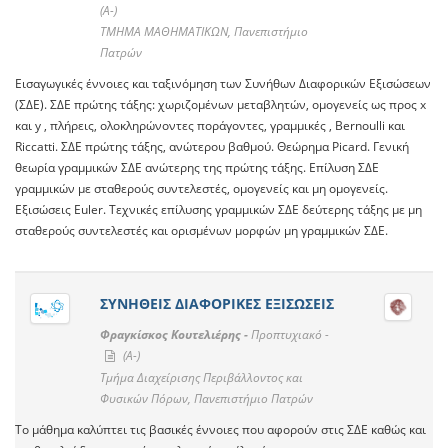
(A-)
ΤMHMA MAΘΗMATIKΩΝ, Πανεπιστήμιο
Πατρών
Εισαγωγικές έννοιες και ταξινόμηση των Συνήθων Διαφορικών Εξισώσεων
(ΣΔΕ). ΣΔΕ πρώτης τάξης: χωριζομένων μεταβλητών, ομογενείς ως προς x
και y , πλήρεις, ολοκληρώνοντες ποράγοντες, γραμμικές , Bernoulli και
Riccatti. ΣΔΕ πρώτης τάξης, ανώτερου βαθμού. Θεώρημα Picard. Γενική
θεωρία γραμμικών ΣΔΕ ανώτερης της πρώτης τάξης. Επίλυση ΣΔΕ
γραμμικών με σταθερούς συντελεστές, ομογενείς και μη ομογενείς.
Εξισώσεις Euler. Τεχνικές επίλυσης γραμμικών ΣΔΕ δεύτερης τάξης με μη
σταθερούς συντελεστές και ορισμένων μορφών μη γραμμικών ΣΔΕ.
ΣΥΝΗΘΕΙΣ ΔΙΑΦΟΡΙΚΕΣ ΕΞΙΣΩΣΕΙΣ
Φραγκίσκος Κουτελιέρης -
Προπτυχιακό -
(A-)
Τμήμα Διαχείρισης Περιβάλλοντος και
Φυσικών Πόρων, Πανεπιστήμιο Πατρών
Το μάθημα καλύπτει τις βασικές έννοιες που αφορούν στις ΣΔΕ καθώς και