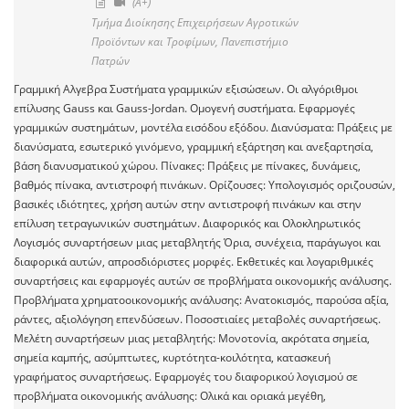
(A+)
Τμήμα Διοίκησης Επιχειρήσεων Αγροτικών
Προϊόντων και Τροφίμων, Πανεπιστήμιο
Πατρών
Γραμμική Αλγεβρα Συστήματα γραμμικών εξισώσεων. Οι αλγόριθμοι
επίλυσης Gauss και Gauss-Jordan. Ομογενή συστήματα. Εφαρμογές
γραμμικών συστημάτων, μοντέλα εισόδου εξόδου. Διανύσματα: Πράξεις με
διανύσματα, εσωτερικό γινόμενο, γραμμική εξάρτηση και ανεξαρτησία,
βάση διανυσματικού χώρου. Πίνακες: Πράξεις με πίνακες, δυνάμεις,
βαθμός πίνακα, αντιστροφή πινάκων. Ορίζουσες: Υπολογισμός οριζουσών,
βασικές ιδιότητες, χρήση αυτών στην αντιστροφή πινάκων και στην
επίλυση τετραγωνικών συστημάτων. Διαφορικός και Ολοκληρωτικός
Λογισμός συναρτήσεων μιας μεταβλητής Όρια, συνέχεια, παράγωγοι και
διαφορικά αυτών, απροσδιόριστες μορφές. Εκθετικές και λογαριθμικές
συναρτήσεις και εφαρμογές αυτών σε προβλήματα οικονομικής ανάλυσης.
Προβλήματα χρηματοοικονομικής ανάλυσης: Aνατοκισμός, παρούσα αξία,
ράντες, αξιολόγηση επενδύσεων. Ποσοστιαίες μεταβολές συναρτήσεως.
Μελέτη συναρτήσεων μιας μεταβλητής: Μονοτονία, ακρότατα σημεία,
σημεία καμπής, ασύμπτωτες, κυρτότητα-κοιλότητα, κατασκευή
γραφήματος συναρτήσεως. Εφαρμογές του διαφορικού λογισμού σε
προβλήματα οικονομικής ανάλυσης: Ολικά και οριακά μεγέθη,