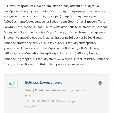
1. Εισαγωγή (βασικές έννοιες, διακριτοποίηση, απόλυτο και σχετικό
σφάλμα, διάδοση σφαλμάτων) 2. Αριθμητική παραγώγιση (προς-τα-πίσω,
προς-τα-εμπρός και κεντρικές διαφορές) 3. Αριθμητική ολοκλήρωση
(μέθοδος παραλληλογράμμου, μέθοδος τραπεζίου, τύπος Simpson, Τύποι
Newton-Cote, άλλες μέθοδοι) 4. Επίλυση αλγεβρικών εξισώσεων (μέθοδος
δαδοχικών βημάτων, μέθοδος διχοτόμησης, μέθοδος Newton - Raphson) 5.
Επίλυση γραμμικών συστημάτων με άμεσες μεθόδους (μέθοδος Gauss,
μέθοδος διάσπασης σε γινόμενο πινάκων 6. Επίλυση συστημάτων
γραμμικών εξισώσεων με επαναληπτικές μεθόδους: (μέθοδοι Jacobi,
μέθοδος Gauss-Seidel) 7. Παρεμβολή / Παρέκταση (μέθοδος Taylor,
μέθοδος Lagrangre) 8. Επίλυση συνήθων διαφορικών εξισώσεων (μέθοδος
Euler, μέθοδος Runge - Kutta) 9. Πεπερασμένες διαφορές
Ειδικές Συναρτήσεις
Χρυσή Κοκολογιαννάκη -
Προπτυχιακό -
(A-)
ΤΜΗΜΑ ΜΑΘΗΜΑΤΙΚΩΝ, Πανεπιστήμιο
Πατρών