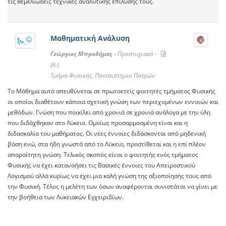
τις θεμελιώδεις τεχνικές αναλυτικής επίλυσής τους.
Μαθηματική Ανάλυση
Γεώργιος Μπροδήμας -
Προπτυχιακό -
(A-)
Τμήμα Φυσικής, Πανεπιστήμιο Πατρών
Το Μάθημα αυτό απευθύνεται σε πρωτοετείς φοιτητές τμήματος Φυσικής
οι οποίοι διαθέτουν κάποια σχετική γνώση των περιεχομένων εννοιών και
μεθόδων. Γνώση που ποικίλει από χρονιά σε χρονιά ανάλογα με την ύλη
που διδάχθηκαν στο Λύκειο. Ομοίως προσαρμοσμένη είναι και η
διδασκαλία του μαθήματος. Οι νέες έννοιες διδάσκονται από μηδενική
βάση ενώ, στα ήδη γνωστά από το Λύκειο, προστίθεται και η επί πλέον
απαραίτητη γνώση. Τελικός σκοπός είναι ο φοιτητής ενός τμήματος
Φυσικής να έχει κατανοήσει τις Βασικές έννοιες του Απειροστικού
Λογισμού αλλά κυρίως να έχει μια καλή γνώση της αξιοποίησής τους από
την Φυσική. Τέλος η μελέτη των όσων αναφέρονται συνιστάται να γίνει με
την βοήθεια των Λυκειακών Εγχειριδίων.