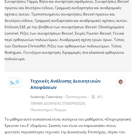
Συναρτήσεις Γάμμα, Βήτα και συνάρτηση σφάλματος. Συναρτήσεις Bessel
πρώτου και δευτέρου είδους. Γραμμική ανεξαρτησία και αναδρομικές
σχέσεις αυτών. Τροποποιημένες συναρτήσεις Bessel πρώτου και
δευτέρου είδους. Γραμμική ανεξαρτησία και αναδρομικές σχέσεις αυτών.
Επίλυση ΣΔΕ με την βοήθεια των συναρτήσεων Bessel. Ολοκληρώματα
Lommel. Ρίζες των συναρτήσεων Bessel. Σειρές Fourier-Bessel. Γενικά
περί ορθογωνίων πολυωνύμων. Αναδρομική σχέση τριών όρων. Τύπος
των Darboux-Christoffel. Ρίζες των ορθογωνίων πολυωνύμων. Τύπος
Rodrigues. Γεννήτρια συνάρτηση. Εφαρμογές στα κλασσικά ορθογώνια.
πολυώνυμα.
Τεχνικές Ανάλυσης Διοικητικών
Αποφάσεων
Ιωάννης Γιαννίκος -
Προπτυχιακό -
(A-)
ΤΜΗΜΑ ΔΙΟΙΚΗΣΗΣ ΕΠΙΧΕΙΡΗΣΕΩΝ,
Πανεπιστήμιο Πατρών
Το μάθημα αυτό ουσιαστικά είναι συνέχεια του μαθήματος «Επιχειρησιακή
Έρευνα» του Ε’ εξαμήνου. Σκοπός του είναι να παρουσιάσει στους
φοιτητές περισσότερες τεχνικές της Διοικητικής Επιστήμης, πέραν του