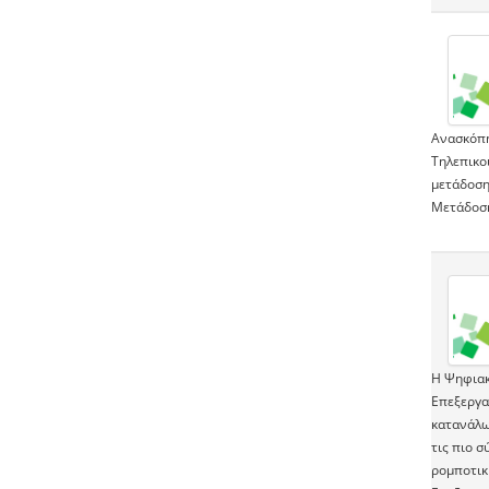
Ανασκόπη
Τηλεπικο
μετάδοση
Μετάδοση
H Ψηφιακ
Επεξεργασ
κατανάλω
τις πιο σ
ρομποτικ