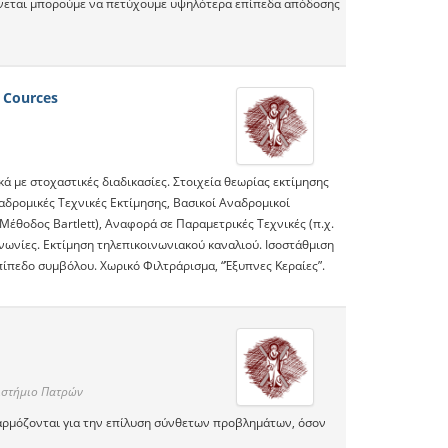
αίνεται μπορούμε να πετύχουμε υψηλότερα επίπεδα απόδοσης
 Cources
ά με στοχαστικές διαδικασίες. Στοιχεία θεωρίας εκτίμησης
ναδρομικές Τεχνικές Εκτίμησης, Βασικοί Αναδρομικοί
έθοδος Bartlett), Αναφορά σε Παραμετρικές Τεχνικές (π.χ.
νωνίες. Εκτίμηση τηλεπικοινωνιακού καναλιού. Ισοστάθμιση
ίπεδο συμβόλου. Χωρικό Φιλτράρισμα, “Έξυπνες Κεραίες”.
ιστήμιο Πατρών
ρμόζονται για την επίλυση σύνθετων προβλημάτων, όσον