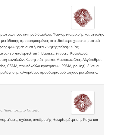
ριστικών του κινητού διαύλου. Φαινόμενα μικρής και μεγάλης
ι μετάδοσης προσαρμοσμένες στα ιδιαίτερα χαρακτηριστικά
ησης φωνής σε συστήματα κινητής τηλεφωνίας.
τος (spread spectrum). Βασικές έννοιες. Kυψελωτά
ριση καναλιών. Χωρητικότητα και Μικροκυψέλες. Αλγόριθμοι
oha, CSMA, πρωτόκολλα κρατήσεων, PRMA, polling). Δίκτυα
ομολόγησης, αλγόριθμοι προσδιορισμού ισχύος μετάδοσης.
ς, Πανεπιστήμιο Πατρών
ναρτήσεις, σχέσεις αναδρομής, θεωρία μέτρησης Polya και