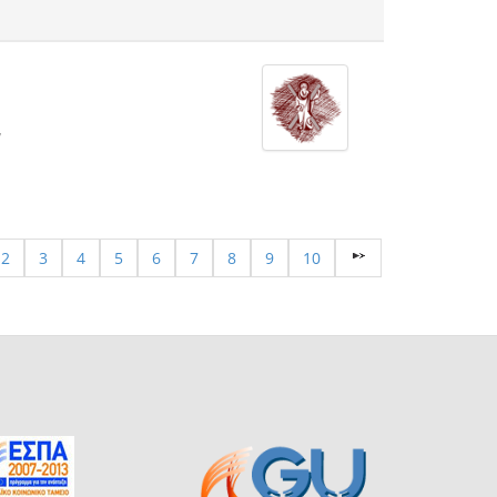
ν
2
3
4
5
6
7
8
9
10