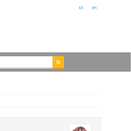
ελ
en