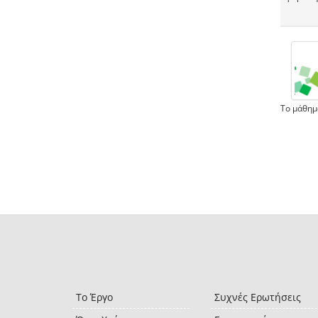
Το μάθημ
Το Έργο
Συχνές Ερωτήσεις