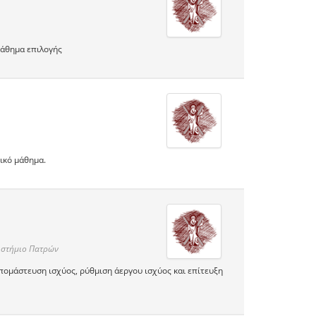
μάθημα επιλογής
ικό μάθημα.
ιστήμιο Πατρών
πομάστευση ισχύος, ρύθμιση άεργου ισχύος και επίτευξη