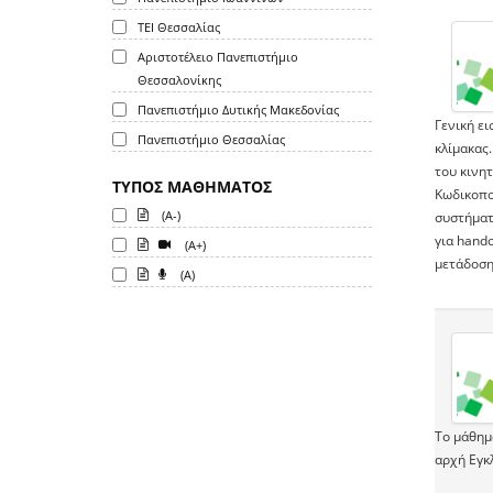
ΤΕΙ Θεσσαλίας
Αριστοτέλειο Πανεπιστήμιο
Θεσσαλονίκης
Πανεπιστήμιο Δυτικής Μακεδονίας
Γενική ε
Πανεπιστήμιο Θεσσαλίας
κλίμακας
του κινη
ΤΥΠΟΣ ΜΑΘΗΜΑΤΟΣ
Κωδικοπο
(A-)
συστήματ
για hand
(A+)
μετάδοση
(A)
Το μάθημ
αρχή Εγκ