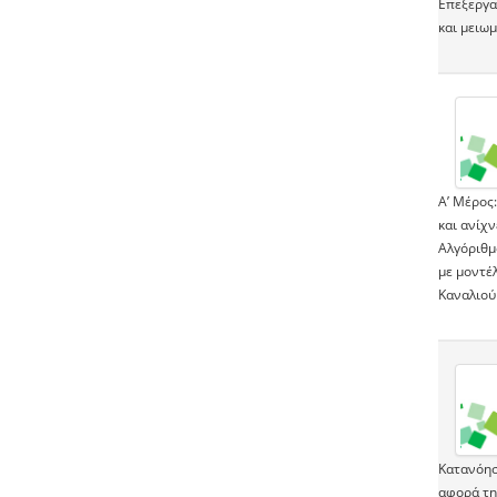
Επεξεργα
και μειωμ
Α’ Μέρος:
και ανίχν
Αλγόριθμ
με μοντέ
Καναλιού
Κατανόησ
αφορά τη