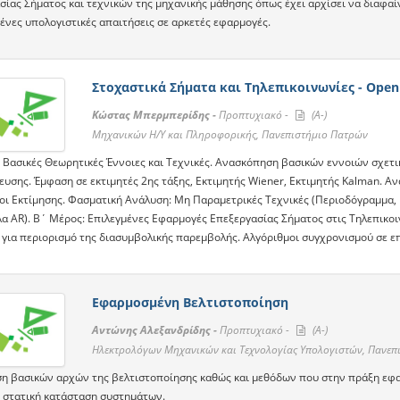
σίας Σήματος και τεχνικών της μηχανικής μάθησης όπως έχει αρχίσει να διαφ
ένες υπολογιστικές απαιτήσεις σε αρκετές εφαρμογές.
Στοχαστικά Σήματα και Τηλεπικοινωνίες - Open
Κώστας Μπερμπερίδης -
Προπτυχιακό -
(A-)
Μηχανικών Η/Υ και Πληροφορικής, Πανεπιστήμιο Πατρών
 Βασικές Θεωρητικές Έννοιες και Τεχνικές. Ανασκόπηση βασικών εννοιών σχετικ
ευσης. Έμφαση σε εκτιμητές 2ης τάξης, Εκτιμητής Wiener, Εκτιμητής Kalman. Α
οι Εκτίμησης. Φασματική Ανάλυση: Μη Παραμετρικές Τεχνικές (Περιοδόγραμμα, Μ
λα AR). Β΄ Μέρος: Επιλεγμένες Εφαρμογές Επεξεργασίας Σήματος στις Τηλεπικοι
 για περιορισμό της διασυμβολικής παρεμβολής. Αλγόριθμοι συγχρονισμού σε επ
Εφαρμοσμένη Βελτιστοποίηση
Αντώνης Αλεξανδρίδης -
Προπτυχιακό -
(A-)
Ηλεκτρολόγων Μηχανικών και Τεχνολογίας Υπολογιστών, Πανεπ
η βασικών αρχών της βελτιστοποίησης καθώς και μεθόδων που στην πράξη εφα
 στατική κατάσταση συστημάτων.