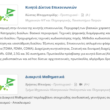
Κινητά Δίκτυα Επικοινωνιών
Κώστας Μπερμπερίδης -
Προπτυχιακό -
(A-)
Μηχανικών Η/Υ και Πληροφορικής, Πανεπιστήμιο Πατρών
ισαγωγή στην έννοια της κινητής επικοινωνίας. Περιγραφή των βασικών χαρακτη
. Κατηγορίες διαύλων. Βασικοί περιορισμοί. Τεχνικές ψηφιακής διαμόρφωσης κα
τού διαύλου. Προχωρημένες τεχνικές κωδικοποίησης πηγής. Μέθοδοι κωδικοποί
ίηση και ισοστάθμιση διαύλου. Έξυπνες κεραίες. Επικοινωνίες απλωμένου φάσμα
α (TDMA, FDMA, CDMA). Διαχείριση κινητικότητας. Στατική και δυναμική διαχεί
offs. GSΜ, 2.5G και 3G συστήματα. Πρωτόκολλα πρόσβασης για κινητά δίκτυα (Al
ς ραδιοπακέτων και ad hoc δίκτυa: αρχιτεκτονικές, πρωτόκολλα, αλγόριθμοι δρ
Διακριτά Μαθηματικά
Χρήστος Μπούρας -
Προπτυχιακό -
(A+)
Τμήμα Μηχανικών Ηλεκτρονικών Υπολογιστών και Πληροφορική
α Διακριτά Μαθηματικά Ι περιλαμβάνει στοιχειώδης συνδυαστική, γεννήτριες συ
λεισμού - Αποκλεισμού