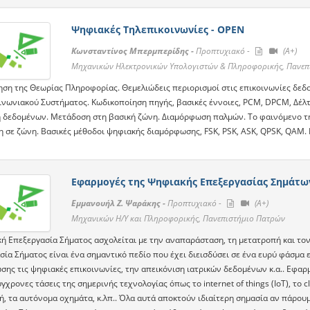
Ψηφιακές Τηλεπικοινωνίες - OPEN
Κωνσταντίνος Μπερμπερίδης -
Προπτυχιακό -
(A+)
Μηχανικών Ηλεκτρονικών Υπολογιστών & Πληροφορικής, Πανεπ
ση της Θεωρίας Πληροφορίας. Θεμελιώδεις περιορισμοί στις επικοινωνίες δε
ινωνιακού Συστήματος. Κωδικοποίηση πηγής, βασικές έννοιες, PCM, DPCM, Δέλτ
 δεδομένων. Μετάδοση στη βασική ζώνη. Διαμόρφωση παλμών. Το φαινόμενο τη
 σε ζώνη. Βασικές μέθοδοι ψηφιακής διαμόρφωσης, FSK, PSK, ASK, QPSK, QAM. 
Εφαρμογές της Ψηφιακής Επεξεργασίας Σημάτω
Εμμανουήλ Ζ. Ψαράκης -
Προπτυχιακό -
(A+)
Μηχανικών Η/Υ και Πληροφορικής, Πανεπιστήμιο Πατρών
ή Επεξεργασία Σήματος ασχολείται με την αναπαράσταση, τη μετατροπή και το
ία Σήματος είναι ένα σημαντικό πεδίο που έχει διεισδύσει σε ένα ευρύ φάσμα 
σης τις ψηφιακές επικοινωνίες, την απεικόνιση ιατρικών δεδομένων κ.α.. Εφα
ύγχρονες τάσεις της σημερινής τεχνολογίας όπως το internet of things (IoT), το
ή, τα αυτόνομα οχημάτα, κ.λπ.. Όλα αυτά αποκτούν ιδιαίτερη σημασία αν πάρο