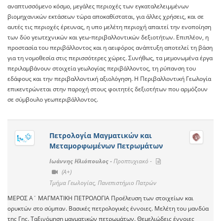
αναπτυσσόμενο κόσμο, μεγάλες περιοχές των εγκαταλελειμμένων
βιομηχανικών εκτάσεων τώρα αποκαθίσταται, για άλλες χρήσεις, και σε
αυτές τις περιοχές έρευνας, η υπο μελέτη περιοχή απαιτεί την ενοποίηση
των δύο γεωτεχνικών και γεω-περιβαλλοντικών δεξιοτήτων. Επιπλέον, η
προστασία του περιβάλλοντος και η αειφόρος ανάπτυξη αποτελεί τη βάση
για τη νομοθεσία στις περισσότερες χώρες. Συνήθως, τα μεμονωμένα έργα
περιλαμβάνουν στοιχεία γεωλογίας περιβάλλοντος, τη ρύπανση του
εδάφους και την περιβαλλοντική αξιολόγηση. Η Περιβαλλοντική Γεωλογία
επικεντρώνεται στην παροχή στους φοιτητές δεξιοτήτων που αρμόζουν
σε σύμβουλο γεωπεριβάλλοντος.
Πετρολογία Μαγματικών και
Μεταμορφωμένων Πετρωμάτων
Ιωάννης Ηλιόπουλος -
Προπτυχιακό -
(A+)
Τμήμα Γεωλογίας, Πανεπιστήμιο Πατρών
ΜΕΡΟΣ Α΄ ΜΑΓΜΑΤΙΚΗ ΠΕΤΡΟΛΟΓΙΑ Προέλευση των στοιχείων και
ορυκτών στο σύμπαν. Βασικές πετρολογικές έννοιες. Μελέτη του μανδύα
της Γης. Ταξινόμηση μαγματικών πετρωμάτων. Θεμελιώδεις έννοιες