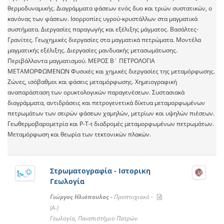
θερμοδυναμικής. Διαγράμματα φάσεων ενός δυο και τριών συστατικών, ο
κανόνας των φάσεων. Ισορροπίες υγρού-κρυστάλλων στα μαγματικά
συστήματα. Διεργασίες παραγωγής και εξέλιξης μάγματος. Βασάλτες-
Γρανίτες. Γεωχημικές διεργασίες στα μαγματικά πετρώματα. Μοντέλα
μαγματικής εξέλιξης. Διεργασίες μανδυακής μετασωμάτωσης.
Περιβάλλοντα μαγματισμού. ΜΕΡΟΣ Β΄ ΠΕΤΡΟΛΟΓΙΑ
ΜΕΤΑΜΟΡΦΩΜΕΝΩΝ Φυσικές και χημικές διεργασίες της μεταμόρφωσης.
Ζώνες, ισόβαθμοι και φάσεις μεταμόρφωσης. Χημειογραφική
αναπαράσταση των ορυκτολογικών παραγενέσεων. Συστασιακά
διαγράμματα, αντιδράσεις και πετρογενετικά δίκτυα μεταμορφωμένων
πετρωμάτων των σειρών φάσεων χαμηλών, μετρίων και υψηλών πιέσεων.
Γεωθερμοβαρομετρία και Ρ-Τ-t διαδρομές μεταμορφωμένων πετρωμάτων.
Μεταμόρφωση και θεωρία των τεκτονικών πλακών.
Στρωματογραφία - Ιστορικη
Γεωλογία
Γιώργος Ηλιόπουλος -
Προπτυχιακό -
(A-)
Γεωλογία, Πανεπιστήμιο Πατρών