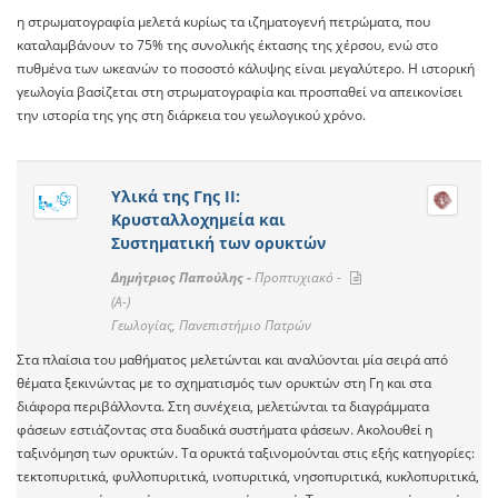
η στρωματογραφία μελετά κυρίως τα ιζηματογενή πετρώματα, που
καταλαμβάνουν το 75% της συνολικής έκτασης της χέρσου, ενώ στο
πυθμένα των ωκεανών το ποσοστό κάλυψης είναι μεγαλύτερο. Η ιστορική
γεωλογία βασίζεται στη στρωματογραφία και προσπαθεί να απεικονίσει
την ιστορία της γης στη διάρκεια του γεωλογικού χρόνο.
Υλικά της Γης ΙI:
Κρυσταλλοχημεία και
Συστηματική των ορυκτών
Δημήτριος Παπούλης -
Προπτυχιακό -
(A-)
Γεωλογίας, Πανεπιστήμιο Πατρών
Στα πλαίσια του μαθήματος μελετώνται και αναλύονται μία σειρά από
θέματα ξεκινώντας με το σχηματισμός των ορυκτών στη Γη και στα
διάφορα περιβάλλοντα. Στη συνέχεια, μελετώνται τα διαγράμματα
φάσεων εστιάζοντας στα δυαδικά συστήματα φάσεων. Ακολουθεί η
ταξινόμηση των ορυκτών. Τα ορυκτά ταξινομούνται στις εξής κατηγορίες:
τεκτοπυριτικά, φυλλοπυριτικά, ινοπυριτικά, νησοπυριτικά, κυκλοπυριτικά,