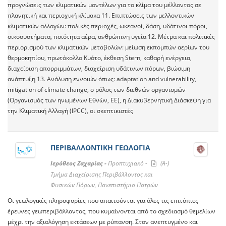
προγνώσεις των κλιματικών μοντέλων για το κλίμα του μέλλοντος σε
πλανητική και περιοχική κλίμακα 11. Επιπτώσεις των μελλοντικών
κλιματικών αλλαγών: πολικές περιοχές, ωκεανοί, δάση, υδάτινοι πόροι,
οικοσυστήματα, ποιότητα αέρα, ανθρώπινη υγεία 12. Μέτρα και πολιτικές
περιορισμού των κλιματικών μεταβολών: μείωση εκπομπών αερίων του
θερμοκηπίου, πρωτόκολλο Κυότο, έκθεση Stern, καθαρή ενέργεια,
διαχείριση απορριμμάτων, διαχείριση υδάτινων πόρων, βιώσιμη
ανάπτυξη 13. Ανάλυση εννοιών όπως: adaptation and vulnerability,
mitigation of climate change, ο ρόλος των διεθνών οργανισμών
(Οργανισμός των ηνωμένων Εθνών, ΕΕ), η Διακυβερνητική Διάσκεψη για
την Κλιματική Αλλαγή (IPCC), οι σκεπτικιστές
ΠΕΡΙΒΑΛΛΟΝΤΙΚΗ ΓΕΩΛΟΓΙΑ
Ιερόθεος Ζαχαρίας -
Προπτυχιακό -
(A-)
Τμήμα Διαχείρισης Περιβάλλοντος και
Φυσικών Πόρων, Πανεπιστήμιο Πατρών
Οι γεωλογικές πληροφορίες που απαιτούνται για όλες τις επιτόπιες
έρευνες γεωπεριβάλλοντος, που κυμαίνονται από το σχεδιασμό θεμελίων
μέχρι την αξιολόγηση εκτάσεων με ρύπανση. Στον ανεπτυγμένο και