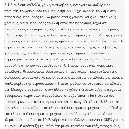
2. Ηλιακή ακτινοβολία, γήινη ακτινοβολία, ενεργειακό ισοζύγιο του
πλανήτη, το φαινόμενο του θερμοκηπίου 3. Έχει αλλάξει το κλίμα στο
παρελθόν; μεταβολές του κλίματος στους γεωλογικούς και ιστορικούς
χρόνους, αίτια μεταβολής του κλίματος στο παρελθόν, τεχνικές
ανασύστασης του κλίματος της Γης 4. Τα χαρακτηριστικά της σημερινής
πλανητικής θέρμανσης, η ανθρωπογενής επίδραση, μεταβολή της χημικής
σύστασης της ατμόσφαιρας, ενισχυμένο φαινόμενο του θερμοκηπίου 5. Τα
αέρια του θερμοκηπίου: ιδιότητες, συγκεντρώσεις, πηγές, καταβόθρες,
χρόνος ζωής, ο ρόλος των αερολυμάτων, επίδραση των αερίων του
θερμοκηπίου στο ενεργειακό ισοζύγιο (radiative forcing), δυναμικό
συμβολής στην παγκόσμια θέρμανση 6. Παρατηρούμενες κλιματικές
μεταβολές: θερμοκρασία, βροχόπτωση, παγοκάλυψη, μέση στάθμη της
θάλασσας, ακραία καιρικά και κλιματικά φαινόμενα, μεταβολές της γενικής
κυκλοφορίας της ατμόσφαιρας 7. Παρατηρούμενες κλιματικές μεταβολές
στη Μεσόγειο με έμφαση στον Ελλαδικό χώρο 8. Στατιστική επεξεργασία
δεδομένων κλιματικών παραμέτρων: αποχές (anomalies) κλιματικών
παραμέτρων, στατιστικά σημαντικές κλιματολογικές τάσεις 9. Κλιματικά
μοντέλα, προσομοίωση του κλιματικού συστήματος, μηχανισμοί σύζευξης
του κλιματικού συστήματος, μηχανισμοί ανάδρασης (feedback) του
κλιματικού συστήματος 10. Σενάρια για το μέλλον: τα σενάρια SRES για την
οικονομική ανάπτυξη του πλανήτη μέχρι το τέλος του τρέχοντος αιώνα,