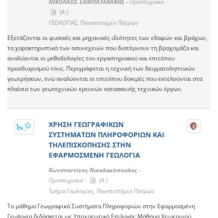
ΝΙΚΟΛΑΟΣ ΣΑΜΠΑΤΑΚΑΚΗΣ -
Προπτυχιακό -
(A-)
ΓΕΩΛΟΓΙΑΣ, Πανεπιστήμιο Πατρών
Εξετάζονται οι φυσικές και μηχανικές ιδιότητες των εδαφών και βράχων,
τα χαρακτηριστικά των ασυνεχειών που διατέμνουν τη βραχομάζα και
αναλύονται οι μεθοδολογίες του εργαστηριακού και επιτόπου
προσδιορισμού τους. Περιγράφεται η τεχνική των δειγματοληπτικών
γεωτρήσεων, ενώ αναλύονται οι επιτόπου δοκιμές που εκτελούνται στα
πλαίσια των γεωτεχνικών ερευνών κατασκευής τεχνικών έργων.
ΧΡΗΣΗ ΓΕΩΓΡΑΦΙΚΩΝ
ΣΥΣΤΗΜΑΤΩΝ ΠΛΗΡΟΦΟΡΙΩΝ ΚΑΙ
ΤΗΛΕΠΙΣΚΟΠΗΣΗΣ ΣΤΗΝ
ΕΦΑΡΜΟΣΜΕΝΗ ΓΕΩΛΟΓΙΑ
Κωνσταντίνος Νικολακόπουλος -
Προπτυχιακό -
(A-)
Τμήμα Γεωλογίας, Πανεπιστήμιο Πατρών
Το μάθημα Γεωγραφικά Συστήματα Πληροφοριών στην Εφαρμοσμένη
Γεωλογία διδάσκεται ως Υποχρεωτικό Επιλογής Μάθημα Χειμερινού