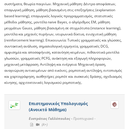
συστήματα, θεωρία παιγνίων. Μηχανική μάθηση: Δέντρα αποφάσεων,
επαγωγική μάθηση, μάθηση βασισμένη στις επεξηγήσεις (explanation
based learning), επαγωγικός λογικός προγραμματισμός, στατιστικές
μέθοδοι μάθησης, μοντέλα naive Bayes, ο αλγόριθμος EM, μάθηση
μειγμάτων Gauss, μάθηση βασισμένη σε στιγμιότυπα (instance learning),
μοντέλα και μηχανές πυρήνων, νευρωνικά δίκτυα, ενισχυτική μάθηση
(reinforcement learning). Επικοινωνία: Τυπικές γραμματικές και γλώσσες,
συντακτική ανάλυση, σημασιολογική ερμηνεία, γραμματικές DCG,
αμφισημία και αποσαφήνιση, κατανόηση κειμένων, πιθανοτικά μοντέλα
γλωσσών, γραμματικές PCFG, ανάκτηση και εξαγωγή πληροφοριών,
μηχανική μετάφραση. Αντίληψη και ενέργεια: Μηχανική όραση,
αναγνώριση αντικειμένων από εικόνες, ρομποτική αντίληψη, εντοπισμός
και χαρτογράφηση, αισθητήρες ρομπότ και συσκευές δράσης, σχεδιασμός
κίνησης, αρχιτεκτονικές λογισμικού ρομποτικής.
Επιστημονικός Υπολογισμός
(Ανοικτό Μάθημα)
Ευστράτιος Γαλλόπουλος -
Προπτυχιακό -
(A+)