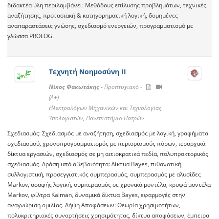
διδακτέα ύλη περιλαμβάνει: Μεθόδους επίλυσης προβλημάτων, τεχνικές
αναζήτησης, προτασιακή & κατηγορηματική λογική, δομημένες
αναπαραστάσεις γνώσης, σχεδιασμό ενεργειών, προγραμματισμό με
γλώσσα PROLOG.
Τεχνητή Νοημοσύνη ΙΙ
Νίκος Φακωτάκης -
Προπτυχιακό -
(A+)
Ηλεκτρολόγων Μηχανικών και Τεχνολογίας
Υπολογιστών, Πανεπιστήμιο Πατρών
Σχεδιασμός: Σχεδιασμός με αναζήτηση, σχεδιασμός με λογική, γραφήματα
σχεδιασμού, χρονοπρογραμματισμός με περιορισμούς πόρων, ιεραρχικά
δίκτυα εργασιών, σχεδιασμός σε μη αιτιοκρατικά πεδία, πολυπρακτορικός
σχεδιασμός. Δράση υπό αβεβαιότητα: Δίκτυα Bayes, πιθανοτική
συλλογιστική, προσεγγιστικός συμπερασμός, συμπερασμός με αλυσίδες
Markov, ασαφής λογική, συμπερασμός σε χρονικά μοντέλα, κρυφά μοντέλα
Markov, φίλτρα Kalman, δυναμικά δίκτυα Bayes, εφαρμογές στην
αναγνώριση ομιλίας. Λήψη Αποφάσεων: Θεωρία χρησιμοτήτων,
πολυκριτηριακές συναρτήσεις χρησιμότητας, δίκτυα αποφάσεων, έμπειρα