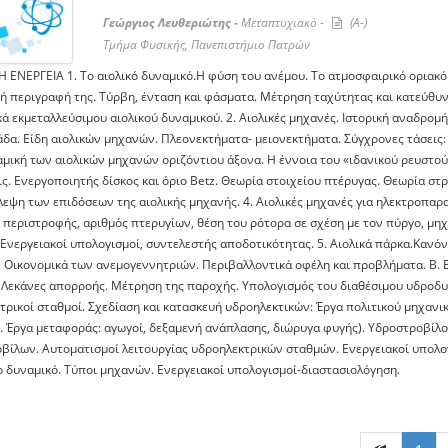
Γεώργιος Λευθεριώτης -
Μεταπτυχιακό -
(A-)
Τμήμα Φυσικής, Πανεπιστήμιο Πατρών
Η ΕΝΕΡΓΕΙΑ 1. Το αιολικό δυναμικό.Η φύση του ανέμου. Το ατμοσφαιρικό οριακό
κή περιγραφή της. Τύρβη, ένταση και φάσματα. Μέτρηση ταχύτητας και κατεύθυνσ
ά εκμεταλλεύσιμου αιολικού δυναμικού. 2. Αιολικές μηχανές. Ιστορική αναδρομή
άδα. Είδη αιολικών μηχανών. Πλεονεκτήματα- μειονεκτήματα. Σύγχρονες τάσεις: 
ική των αιολικών μηχανών οριζόντιου άξονα. Η έννοια του «ιδανικού ρευστού».
ις. Ενεργοποιητής δίσκος και όριο Betz. Θεωρία στοιχείου πτέρυγας. Θεωρία σ
λεψη των επιδόσεων της αιολικής μηχανής. 4. Αιολικές μηχανές για ηλεκτροπα
 περιστροφής, αριθμός πτερυγίων, θέση του ρότορα σε σχέση με τον πύργο, μηχ
 Ενεργειακοί υπολογισμοί, συντελεστής αποδοτικότητας. 5. Αιολικά πάρκα.Καν
 Οικονομικά των ανεμογεννητριών. Περιβαλλοντικά οφέλη και προβλήματα. Β. 
 Λεκάνες απορροής. Μέτρηση της παροχής. Υπολογισμός του διαθέσιμου υδροδυ
τρικοί σταθμοί. Σχεδίαση και κατασκευή υδροηλεκτικών: Έργα πολιτικού μηχανι
. Έργα μεταφοράς: αγωγοί, δεξαμενή ανάπλασης, διώρυγα φυγής). Υδροστροβίλοι
βίλων. Αυτοματισμοί λειτουργίας υδροηλεκτρικών σταθμών. Ενεργειακοί υπολογι
ο δυναμικό. Τύποι μηχανών. Ενεργειακοί υπολογισμοί-διαστασιολόγηση.