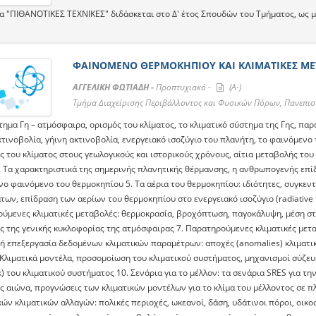
α "ΠΙΘΑΝΟΤΙΚΕΣ ΤΕΧΝΙΚΕΣ" διδάσκεται στο Δ' έτος Σπουδών του Τμήματος, ως 
ΦΑΙΝΟΜΕΝΟ ΘΕΡΜΟΚΗΠΙΟΥ ΚΑΙ ΚΛΙΜΑΤΙΚΕΣ ΜΕ
ΑΓΓΕΛΙΚΗ ΦΩΤΙΑΔΗ -
Προπτυχιακό -
(A-)
Τμήμα Διαχείρισης Περιβάλλοντος και Φυσικών Πόρων, Πανεπι
τημα Γη – ατμόσφαιρα, ορισμός του κλίματος, το κλιματικό σύστημα της Γης, πα
τινοβολία, γήινη ακτινοβολία, ενεργειακό ισοζύγιο του πλανήτη, το φαινόμενο 
 του κλίματος στους γεωλογικούς και ιστορικούς χρόνους, αίτια μεταβολής του
4. Τα χαρακτηριστικά της σημερινής πλανητικής θέρμανσης, η ανθρωπογενής επί
νο φαινόμενο του θερμοκηπίου 5. Τα αέρια του θερμοκηπίου: ιδιότητες, συγκεντ
των, επίδραση των αερίων του θερμοκηπίου στο ενεργειακό ισοζύγιο (radiative 
ύμενες κλιματικές μεταβολές: θερμοκρασία, βροχόπτωση, παγοκάλυψη, μέση στάθ
ς της γενικής κυκλοφορίας της ατμόσφαιρας 7. Παρατηρούμενες κλιματικές μετ
κή επεξεργασία δεδομένων κλιματικών παραμέτρων: αποχές (anomalies) κλιματι
. Κλιματικά μοντέλα, προσομοίωση του κλιματικού συστήματος, μηχανισμοί σύζε
) του κλιματικού συστήματος 10. Σενάρια για το μέλλον: τα σενάρια SRES για τ
ς αιώνα, προγνώσεις των κλιματικών μοντέλων για το κλίμα του μέλλοντος σε πλ
ών κλιματικών αλλαγών: πολικές περιοχές, ωκεανοί, δάση, υδάτινοι πόροι, οικ