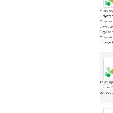
Μικροκυμ
Διαιρέτες
Μικροκυμ
συγκεντρ
Λυχνίες 
Μικροκυμ
Βιολογικ
Το μάθημ
αποτελού
των συστ