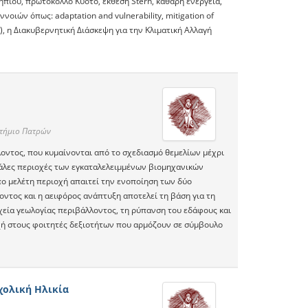
πίου, πρωτόκολλο Κυότο, έκθεση Stern, καθαρή ενέργεια,
ιών όπως: adaptation and vulnerability, mitigation of
 η Διακυβερνητική Διάσκεψη για την Κλιματική Αλλαγή
στήμιο Πατρών
λοντος, που κυμαίνονται από το σχεδιασμό θεμελίων μέχρι
άλες περιοχές των εγκαταλελειμμένων βιομηχανικών
υπο μελέτη περιοχή απαιτεί την ενοποίηση των δύο
ντος και η αειφόρος ανάπτυξη αποτελεί τη βάση για τη
εία γεωλογίας περιβάλλοντος, τη ρύπανση του εδάφους και
χή στους φοιτητές δεξιοτήτων που αρμόζουν σε σύμβουλο
χολική Ηλικία