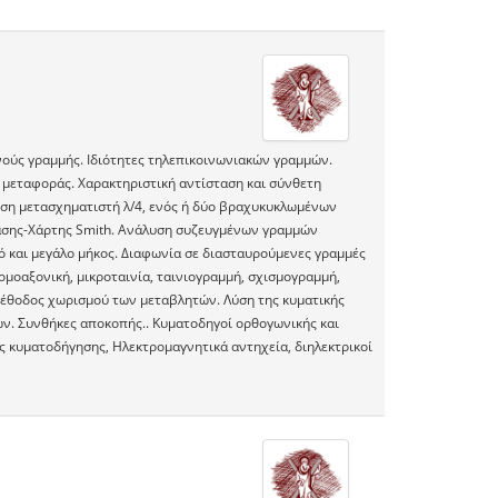
νούς γραμμής. Ιδιότητες τηλεπικοινωνιακών γραμμών.
 μεταφοράς. Χαρακτηριστική αντίσταση και σύνθετη
ση μετασχηματιστή λ/4, ενός ή δύο βραχυκυκλωμένων
λασης-Χάρτης Smith. Ανάλυση συζευγμένων γραμμών
ό και μεγάλο μήκος. Διαφωνία σε διασταυρούμενες γραμμές
ομοαξονική, μικροταινία, ταινιογραμμή, σχισμογραμμή,
έθοδος χωρισμού των μεταβλητών. Λύση της κυματικής
ν. Συνθήκες αποκοπής.. Κυματοδηγοί ορθογωνικής και
ες κυματοδήγησης, Ηλεκτρομαγνητικά αντηχεία, διηλεκτρικοί