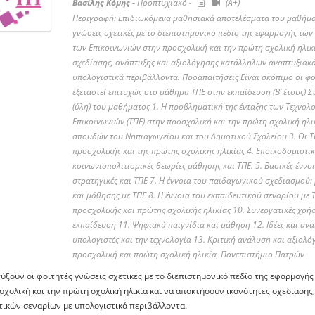
Βασίλης Κόμης -
Προπτυχιακό -
(A+)
Περιγραφή: Επιδιωκόμενα μαθησιακά αποτελέσματα του μαθήματ
γνώσεις σχετικές με το διεπιστημονικό πεδίο της εφαρμογής τω
των Επικοινωνιών στην προσχολική και την πρώτη σχολική ηλικ
σχεδίασης, ανάπτυξης και αξιολόγησης κατάλληλων αναπτυξιακά
υπολογιστικά περιβάλλοντα. Προαπαιτήσεις Είναι σκόπιμο οι φοι
εξεταστεί επιτυχώς στο μάθημα ΤΠΕ στην εκπαίδευση (Β’ έτους) 
(ύλη) του μαθήματος 1. Η προβληματική της ένταξης των Τεχνολ
Επικοινωνιών (ΤΠΕ) στην προσχολική και την πρώτη σχολική ηλι
σπουδών του Νηπιαγωγείου και του Δημοτικού Σχολείου 3. Οι ΤΠ
προσχολικής και της πρώτης σχολικής ηλικίας 4. Εποικοδομιστικ
κοινωνιοπολιτισμικές θεωρίες μάθησης και ΤΠΕ. 5. Βασικές έννοι
στρατηγικές και ΤΠΕ 7. Η έννοια του παιδαγωγικού σχεδιασμού:
και μάθησης με ΤΠΕ 8. Η έννοια του εκπαιδευτικού σεναρίου με 
προσχολικής και πρώτης σχολικής ηλικίας 10. Συνεργατικές χρή
εκπαίδευση 11. Ψηφιακά παιγνίδια και μάθηση 12. Ιδέες και αν
υπολογιστές και την τεχνολογία 13. Κριτική ανάλυση και αξιολό
προσχολική και πρώτη σχολική ηλικία, Πανεπιστήμιο Πατρών
ύξουν οι φοιτητές γνώσεις σχετικές με το διεπιστημονικό πεδίο της εφαρμογή
σχολική και την πρώτη σχολική ηλικία και να αποκτήσουν ικανότητες σχεδίασης
τικών σεναρίων με υπολογιστικά περιβάλλοντα.