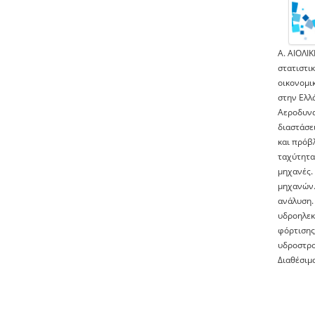
Α. ΑΙΟΛΙΚ
στατιστι
οικονομικ
στην Ελλ
Αεροδυναμ
διαστάσε
και πρόβ
ταχύτητα
μηχανές.
μηχανών.
ανάλυση.
υδροηλεκ
φόρτισης
υδροστρο
Διαθέσιμ