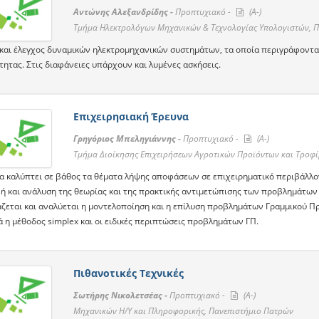
Αντώνης Αλεξανδρίδης -
Προπτυχιακό -
(A-)
Τμήμα Ηλεκτρολόγων Μηχανικών & Τεχνολογίας Υπολογιστών, 
και έλεγχος δυναμικών ηλεκτρομηχανικών συστημάτων, τα οποία περιγράφονται α
τητας. Στις διαφάνειες υπάρχουν και λυμένες ασκήσεις.
Επιχειρησιακή Έρευνα
Γρηγόριος Μπεληγιάννης -
Προπτυχιακό -
(A-)
Τμήμα Διοίκησης Επιχειρήσεων Αγροτικών Προϊόντων και Τροφ
α καλύπτει σε βάθος τα θέματα λήψης αποφάσεων σε επιχειρηματικό περιβάλλον 
ή και ανάλυση της θεωρίας και της πρακτικής αντιμετώπισης των προβλημάτων
ζεται και αναλύεται η μοντελοποίηση και η επίλυση προβλημάτων Γραμμικού Πρ
 η μέθοδος simplex και οι ειδικές περιπτώσεις προβλημάτων ΓΠ.
Πιθανοτικές Τεχνικές
Σωτήρης Νικολετσέας -
Προπτυχιακό -
(A-)
Μηχανικών Η/Υ και Πληροφορικής, Πανεπιστήμιο Πατρών