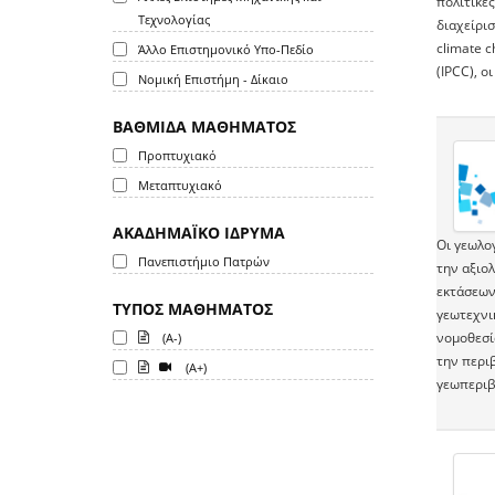
πολιτικέ
Τεχνολογίας
διαχείρισ
climate 
Άλλο Επιστημονικό Υπο-Πεδίο
(IPCC), ο
Νομική Επιστήμη - Δίκαιο
ΒΑΘΜΙΔΑ ΜΑΘΗΜΑΤΟΣ
Προπτυχιακό
Μεταπτυχιακό
ΑΚΑΔΗΜΑΪΚΟ ΙΔΡΥΜΑ
Οι γεωλο
Πανεπιστήμιο Πατρών
την αξιο
εκτάσεων 
ΤΥΠΟΣ ΜΑΘΗΜΑΤΟΣ
γεωτεχνι
νομοθεσί
(A-)
την περι
(A+)
γεωπεριβ