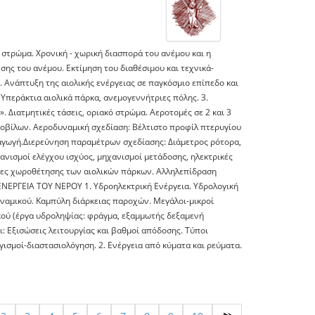
 στρώμα. Χρονική - χωρική διασπορά του ανέμου και η
ης του ανέμου. Εκτίμηση του διαθέσιμου και τεχνικά-
. Ανάπτυξη της αιολικής ενέργειας σε παγκόσμιο επίπεδο και
Υπεράκτια αιολικά πάρκα, ανεμογεννήτριες πόλης. 3.
 Διατμητικές τάσεις, οριακό στρώμα. Αεροτομές σε 2 και 3
τροβίλων. Αεροδυναμική σχεδίαση: Βέλτιστο προφίλ πτερυγίου
ραγωγή.Διερεύνηση παραμέτρων σχεδίασης: Διάμετρος ρότορα,
ανισμοί ελέγχου ισχύος, μηχανισμοί μετάδοσης, ηλεκτρικές
όνες χωροθέτησης των αιολικών πάρκων. Αλληλεπίδραση
ΕΝΕΡΓΕΙΑ ΤΟΥ ΝΕΡΟΥ 1. Υδροηλεκτρική Ενέργεια. Υδρολογική
ναμικού. Καμπύλη διάρκειας παροχών. Μεγάλοι-μικροί
κού (έργα υδροληψίας: φράγμα, εξαμμωτής δεξαμενή
: Εξισώσεις λειτουργίας και βαθμοί απόδοσης. Τύποι
σμοί-διαστασιολόγηση. 2. Ενέργεια από κύματα και ρεύματα.