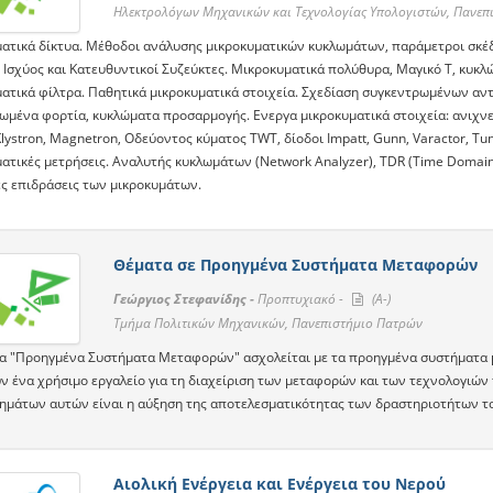
Ηλεκτρολόγων Μηχανικών και Τεχνολογίας Υπολογιστών, Πανεπ
ατικά δίκτυα. Μέθοδοι ανάλυσης μικροκυματικών κυκλωμάτων, παράμετροι σκέ
 Ισχύος και Κατευθυντικοί Συζεύκτες. Μικροκυματικά πολύθυρα, Μαγικό Τ, κυκλώ
ατικά φίλτρα. Παθητικά μικροκυματικά στοιχεία. Σχεδίαση συγκεντρωμένων α
ωμένα φορτία, κυκλώματα προσαρμογής. Ενεργα μικροκυματικά στοιχεία: ανιχνε
Klystron, Magnetron, Οδεύοντος κύματος TWT, δίοδοι Impatt, Gunn, Varactor, T
ατικές μετρήσεις. Αναλυτής κυκλωμάτων (Network Analyzer), TDR (Time Domain 
ές επιδράσεις των μικροκυμάτων.
Θέματα σε Προηγμένα Συστήματα Μεταφορών
Γεώργιος Στεφανίδης -
Προπτυχιακό -
(A-)
Τμήμα Πολιτικών Μηχανικών, Πανεπιστήμιο Πατρών
α "Προηγμένα Συστήματα Μεταφορών" ασχολείται με τα προηγμένα συστήματα 
ν ένα χρήσιμο εργαλείο για τη διαχείριση των μεταφορών και των τεχνολογιών
ημάτων αυτών είναι η αύξηση της αποτελεσματικότητας των δραστηριοτήτων το
Αιολική Ενέργεια και Ενέργεια του Νερού