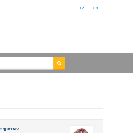
ελ
en
στημάτων