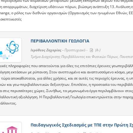
ς περιορισμού των κλιματικών μεταβολών: μείωση εκπομπών αερίων του θερμοκη
η απορριμμάτων, διαχείριση υδάτινων πόρων, βιώσιμη ανάπτυξη 13. Ανάλυση εννο
change, ο ρόλος των διεθνών οργανισμών (Οργανισμός των ηνωμένων Εθνών, ΕΕ),
ι σκεπτικιστές
ΠΕΡΙΒΑΛΛΟΝΤΙΚΗ ΓΕΩΛΟΓΙΑ
Ιερόθεος Ζαχαρίας -
Προπτυχιακό -
(A-)
Τμήμα Διαχείρισης Περιβάλλοντος και Φυσικών Πόρων, Πανεπι
γικές πληροφορίες που απαιτούνται για όλες τις επιτόπιες έρευνες γεωπεριβάλ
λόγηση εκτάσεων με ρύπανση. Στον ανεπτυγμένο και αναπτυσσόμενο κόσμο, μεγ
τώρα αποκαθίσταται, για άλλες χρήσεις, και σε αυτές τις περιοχές έρευνας, η 
κών και γεω-περιβαλλοντικών δεξιοτήτων. Επιπλέον, η προστασία του περιβάλλο
α στις περισσότερες χώρες. Συνήθως, τα μεμονωμένα έργα περιλαμβάνουν στοιχ
βαλλοντική αξιολόγηση. Η Περιβαλλοντική Γεωλογία επικεντρώνεται στην παρο
άλλοντος.
Παιδαγωγικός Σχεδιασμός με ΤΠΕ στην Πρώτη Σ