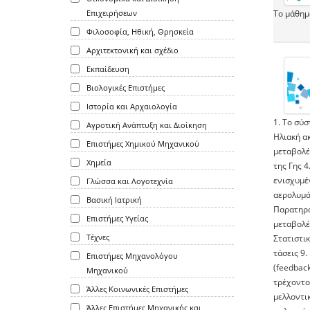
Επιχειρήσεων
Το μάθημ
Φιλοσοφία, Ηθική, Θρησκεία
Αρχιτεκτονική και σχέδιο
Εκπαίδευση
Βιολογικές Επιστήμες
Ιστορία και Αρχαιολογία
1. Το σύσ
Αγροτική Ανάπτυξη και Διοίκηση
Ηλιακή ακ
Επιστήμες Χημικού Μηχανικού
μεταβολές
Χημεία
της Γης 
ενισχυμέ
Γλώσσα και Λογοτεχνία
αερολυμά
Βασική Ιατρική
Παρατηρο
Επιστήμες Υγείας
μεταβολέ
Τέχνες
Στατιστι
τάσεις 9
Επιστήμες Μηχανολόγου
(feedback
Μηχανικού
τρέχοντο
Άλλες Κοινωνικές Επιστήμες
μελλοντικ
Άλλες Επιστήμες Μηχανικής και