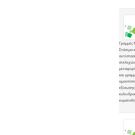
Γραμμές 
Στάσιμα 
αντίστασ
στελεχών
μεταφορά
και γραμ
ομοεπίπε
εξίσωσης
κυλινδρι
κυματοδηγ