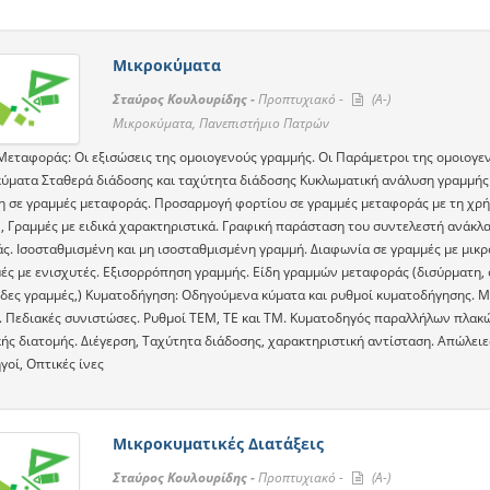
Μικροκύματα
Σταύρος Κουλουρίδης -
Προπτυχιακό -
(A-)
Μικροκύματα, Πανεπιστήμιο Πατρών
Μεταφοράς: Οι εξισώσεις της ομοιογενούς γραμμής. Οι Παράμετροι της ομοιογε
κύματα Σταθερά διάδοσης και ταχύτητα διάδοσης Κυκλωματική ανάλυση γραμμής
η σε γραμμές μεταφοράς. Προσαρμογή φορτίου σε γραμμές μεταφοράς με τη χρή
, Γραμμές με ειδικά χαρακτηριστικά. Γραφική παράσταση του συντελεστή ανάκ
ς. Ισοσταθμισμένη και μη ισοσταθμισμένη γραμμή. Διαφωνία σε γραμμές με μικρ
μές με ενισχυτές. Εξισορρόπηση γραμμής. Είδη γραμμών μεταφοράς (δισύρματη, 
δες γραμμές,) Κυματοδήγηση: Οδηγούμενα κύματα και ρυθμοί κυματοδήγησης. Μ
. Πεδιακές συνιστώσες. Ρυθμοί ΤΕΜ, ΤΕ και ΤΜ. Κυματοδηγός παραλλήλων πλακώ
κής διατομής. Διέγερση, Ταχύτητα διάδοσης, χαρακτηριστική αντίσταση. Απώλει
οί, Οπτικές ίνες
Μικροκυματικές Διατάξεις
Σταύρος Κουλουρίδης -
Προπτυχιακό -
(A-)