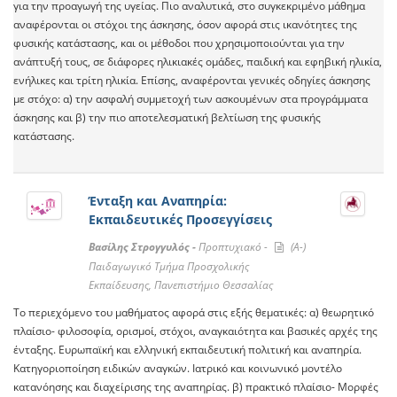
για την προαγωγή της υγείας. Πιο αναλυτικά, στο συγκεκριμένο μάθημα
αναφέρονται οι στόχοι της άσκησης, όσον αφορά στις ικανότητες της
φυσικής κατάστασης, και οι μέθοδοι που χρησιμοποιούνται για την
ανάπτυξή τους, σε διάφορες ηλικιακές ομάδες, παιδική και εφηβική ηλικία,
ενήλικες και τρίτη ηλικία. Επίσης, αναφέρονται γενικές οδηγίες άσκησης
με στόχο: α) την ασφαλή συμμετοχή των ασκουμένων στα προγράμματα
άσκησης και β) την πιο αποτελεσματική βελτίωση της φυσικής
κατάστασης.
Ένταξη και Αναπηρία:
Εκπαιδευτικές Προσεγγίσεις
Βασίλης Στρογγυλός -
Προπτυχιακό -
(A-)
Παιδαγωγικό Τμήμα Προσχολικής
Εκπαίδευσης, Πανεπιστήμιο Θεσσαλίας
Το περιεχόμενο του μαθήματος αφορά στις εξής θεματικές: α) θεωρητικό
πλαίσιο- φιλοσοφία, ορισμοί, στόχοι, αναγκαιότητα και βασικές αρχές της
ένταξης. Ευρωπαϊκή και ελληνική εκπαιδευτική πολιτική και αναπηρία.
Κατηγοριοποίηση ειδικών αναγκών. Ιατρικό και κοινωνικό μοντέλο
κατανόησης και διαχείρισης της αναπηρίας. β) πρακτικό πλαίσιο- Μορφές