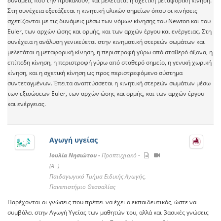
δυνάμεις που την προκαλούν, και μελετάται η σχετική μεταφορική κίνηση.
Στη συνέχεια εξετάζεται η κινητική υλικών σημείων όπου οι κινήσεις
σχετίζονται με τις δυνάμεις μέσω των νόμων κίνησης του Newton και του
Euler, των αρχών ώσης και ορμής, και των αρχών έργου και ενέργειας. Στη
συνέχεια η ανάλυση γενικεύεται στην κινηματική στερεών σωμάτων και
μελετάται η μεταφορική κίνηση, η περιστροφή γύρω από σταθερό άξονα, η
επίπεδη κίνηση, η περιστροφή γύρω από σταθερό σημείο, η γενική χωρική
κίνηση, και η σχετική κίνηση ως προς περιστρεφόμενο σύστημα
συντεταγμένων. Έπειτα αναπτύσσεται η κινητική στερεών σωμάτων μέσω
των εξισώσεων Euler, των αρχών ώσης και ορμής, και των αρχών έργου
και ενέργειας.
Αγωγή υγείας
Ιουλία Νησιώτου -
Προπτυχιακό -
(A+)
Παιδαγωγικό Τμήμα Ειδικής Αγωγής,
Πανεπιστήμιο Θεσσαλίας
Παρέχονται οι γνώσεις που πρέπει να έχει ο εκπαιδευτικός, ώστε να
συμβάλει στην Αγωγή Υγείας των μαθητών του, αλλά και βασικές γνώσεις