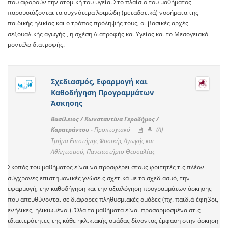
που αφορούν την ατομική του υγεία. Στο πλαίσιο του μαθήματος
παρουσιάζονται τα συχνότερα λοιμώδη (μεταδοτικά) νοσήματα της
παιδικής ηλικίας και ο τρόπος πρόληψής τους, οι βασικές αρχές
σεξουαλικής αγωγής , η σχέση Διατροφής και Υγείας και το Μεσογειακό
μοντέλο διατροφής.
Σχεδιασμός, Εφαρμογή και
Καθοδήγηση Προγραμμάτων
Άσκησης
Βασίλειος / Κωνσταντίνα Γεροδήμος /
Καρατράντου -
Προπτυχιακό -
(A)
Τμήμα Επιστήμης Φυσικής Αγωγής και
Αθλητισμού, Πανεπιστήμιο Θεσσαλίας
Σκοπός του μαθήματος είναι να προσφέρει στους φοιτητές τις πλέον
σύγχρονες επιστημονικές γνώσεις σχετικά με το σχεδιασμό, την
εφαρμογή, την καθοδήγηση και την αξιολόγηση προγραμμάτων άσκησης
που απευθύνονται σε διάφορες πληθυσμιακές ομάδες (πχ. παιδιά-έφηβοι,
ενήλικες, ηλικιωμένοι). Όλα τα μαθήματα είναι προσαρμοσμένα στις
ιδιαιτερότητες της κάθε ηκλικιακής ομάδας δίνοντας έμφαση στην άσκηση