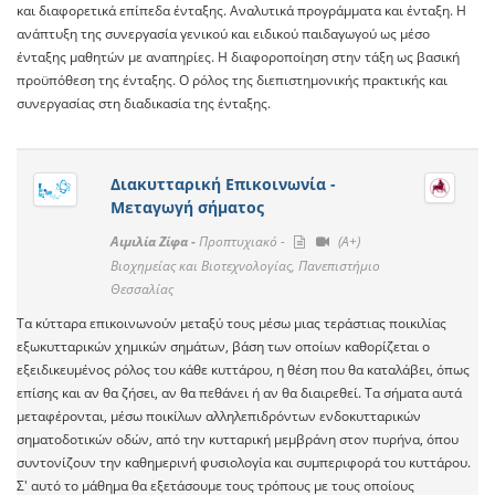
και διαφορετικά επίπεδα ένταξης. Αναλυτικά προγράμματα και ένταξη. Η
ανάπτυξη της συνεργασία γενικού και ειδικού παιδαγωγού ως μέσο
ένταξης μαθητών με αναπηρίες. Η διαφοροποίηση στην τάξη ως βασική
προϋπόθεση της ένταξης. Ο ρόλος της διεπιστημονικής πρακτικής και
συνεργασίας στη διαδικασία της ένταξης.
Διακυτταρική Επικοινωνία -
Μεταγωγή σήματος
Αιμιλία Ζίφα -
Προπτυχιακό -
(A+)
Βιοχημείας και Βιοτεχνολογίας, Πανεπιστήμιο
Θεσσαλίας
Τα κύτταρα επικοινωνούν μεταξύ τους μέσω μιας τεράστιας ποικιλίας
εξωκυτταρικών χημικών σημάτων, βάση των οποίων καθορίζεται ο
εξειδικευμένος ρόλος του κάθε κυττάρου, η θέση που θα καταλάβει, όπως
επίσης και αν θα ζήσει, αν θα πεθάνει ή αν θα διαιρεθεί. Τα σήματα αυτά
μεταφέρονται, μέσω ποικίλων αλληλεπιδρόντων ενδοκυτταρικών
σηματοδοτικών οδών, από την κυτταρική μεμβράνη στον πυρήνα, όπου
συντονίζουν την καθημερινή φυσιολογία και συμπεριφορά του κυττάρου.
Σ' αυτό το μάθημα θα εξετάσουμε τους τρόπους με τους οποίους