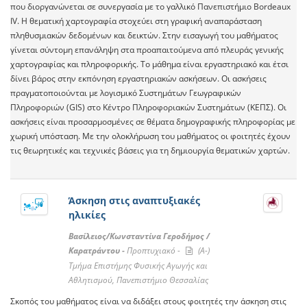
που διοργανώνεται σε συνεργασία με το γαλλικό Πανεπιστήμιο Bordeaux
IV. H θεματική χαρτογραφία στοχεύει στη γραφική αναπαράσταση
πληθυσμιακών δεδομένων και δεικτών. Στην εισαγωγή του μαθήματος
γίνεται σύντομη επανάληψη στα προαπαιτούμενα από πλευράς γενικής
χαρτογραφίας και πληροφορικής. Το μάθημα είναι εργαστηριακό και έτσι
δίνει βάρος στην εκπόνηση εργαστηριακών ασκήσεων. Οι ασκήσεις
πραγματοποιούνται με λογισμικό Συστημάτων Γεωγραφικών
Πληροφοριών (GIS) στο Κέντρο Πληροφοριακών Συστημάτων (ΚΕΠΣ). Οι
ασκήσεις είναι προσαρμοσμένες σε θέματα δημογραφικής πληροφορίας με
χωρική υπόσταση. Με την ολοκλήρωση του μαθήματος οι φοιτητές έχουν
τις θεωρητικές και τεχνικές βάσεις για τη δημιουργία θεματικών χαρτών.
Άσκηση στις αναπτυξιακές
ηλικίες
Βασίλειος/Κωνσταντίνα Γεροδήμος /
Καρατράντου -
Προπτυχιακό -
(A-)
Τμήμα Επιστήμης Φυσικής Αγωγής και
Αθλητισμού, Πανεπιστήμιο Θεσσαλίας
Σκοπός του μαθήματος είναι να διδάξει στους φοιτητές την άσκηση στις