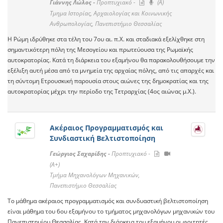
Γιάννης Λώλος -
Προπτυχιακό -
(A)
Τμημα Ιστορίας, Αρχαιολογίας και Κοινωνικής
Ανθρωπολογίας, Πανεπιστήμιο Θεσσαλίας
Η Ρώμη ιδρύθηκε στα τέλη του 7ου αι. π.Χ. και σταδιακά εξελίχθηκε στη
σημαντικότερη πόλη της Μεσογείου και πρωτεύουσα της Ρωμαϊκής
αυτοκρατορίας. Κατά τη διάρκεια του εξαμήνου θα παρακολουθήσουμε την
εξέλιξη αυτή μέσα από τα μνημεία της αρχαίας πόλης, από τις απαρχές και
τη σύντομη Ετρουσκική παρουσία στους αιώνες της δημοκρατίας και της
αυτοκρατορίας μέχρι την περίοδο της Τετραρχίας (4ος αιώνας μ.Χ.).
Ακέραιος Προγραμματισμός και
Συνδιαστική Βελτιστοποίηση
Γεώργιος Σαχαρίδης -
Προπτυχιακό -
(A+)
Τμήμα Μηχανολόγων Μηχανικών,
Πανεπιστήμιο Θεσσαλίας
Το μάθημα ακέραιος προγραμματισμός και συνδυαστική βελτιστοποίηση
είναι μάθημα του 6ου εξαμήνου το τμήματος μηχανολόγων μηχανικών του
Πανεπιστημίου Θεσσαλίας. Κατά την διάρκεια του εξαμήνου οι φοιτητές