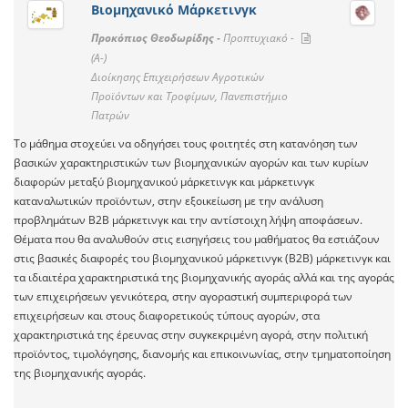
Βιομηχανικό Μάρκετινγκ
Προκόπιος Θεοδωρίδης -
Προπτυχιακό -
(A-)
Διοίκησης Επιχειρήσεων Αγροτικών
Προϊόντων και Τροφίμων, Πανεπιστήμιο
Πατρών
Το μάθημα στοχεύει να οδηγήσει τους φοιτητές στη κατανόηση των
βασικών χαρακτηριστικών των βιομηχανικών αγορών και των κυρίων
διαφορών μεταξύ βιομηχανικού μάρκετινγκ και μάρκετινγκ
καταναλωτικών προϊόντων, στην εξοικείωση με την ανάλυση
προβλημάτων Β2Β μάρκετινγκ και την αντίστοιχη λήψη αποφάσεων.
Θέματα που θα αναλυθούν στις εισηγήσεις του μαθήματος θα εστιάζουν
στις βασικές διαφορές του βιομηχανικού μάρκετινγκ (Β2Β) μάρκετινγκ και
τα ιδιαιτέρα χαρακτηριστικά της βιομηχανικής αγοράς αλλά και της αγοράς
των επιχειρήσεων γενικότερα, στην αγοραστική συμπεριφορά των
επιχειρήσεων και στους διαφορετικούς τύπους αγορών, στα
χαρακτηριστικά της έρευνας στην συγκεκριμένη αγορά, στην πολιτική
προϊόντος, τιμολόγησης, διανομής και επικοινωνίας, στην τμηματοποίηση
της βιομηχανικής αγοράς.