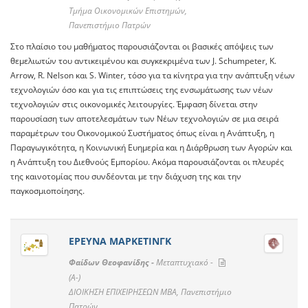
Τμήμα Οικονομικών Επιστημών,
Πανεπιστήμιο Πατρών
Στο πλαίσιο του μαθήματος παρουσιάζονται οι βασικές απόψεις των
θεμελιωτών του αντικειμένου και συγκεκριμένα των J. Schumpeter, K.
Arrow, R. Nelson και S. Winter, τόσο για τα κίνητρα για την ανάπτυξη νέων
τεχνολογιών όσο και για τις επιπτώσεις της ενσωμάτωσης των νέων
τεχνολογιών στις οικονομικές λειτουργίες. Έμφαση δίνεται στην
παρουσίαση των αποτελεσμάτων των Νέων τεχνολογιών σε μια σειρά
παραμέτρων του Οικονομικού Συστήματος όπως είναι η Ανάπτυξη, η
Παραγωγικότητα, η Κοινωνική Ευημερία και η Διάρθρωση των Αγορών και
η Ανάπτυξη του Διεθνούς Εμπορίου. Ακόμα παρουσιάζονται οι πλευρές
της καινοτομίας που συνδέονται με την διάχυση της και την
παγκοσμιοποίησης.
ΕΡΕΥΝΑ ΜΑΡΚΕΤΙΝΓΚ
Φαίδων Θεοφανίδης -
Μεταπτυχιακό -
(A-)
ΔΙΟΙΚΗΣΗ ΕΠΙΧΕΙΡΗΣΕΩΝ ΜΒΑ, Πανεπιστήμιο
Πατρών