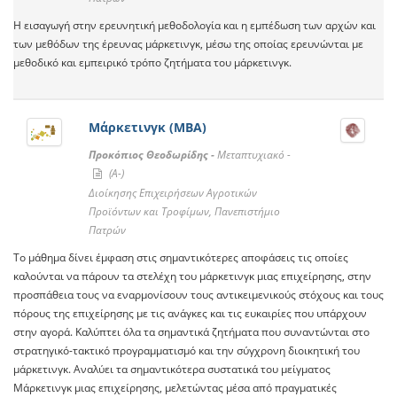
Η εισαγωγή στην ερευνητική μεθοδολογία και η εμπέδωση των αρχών και
των μεθόδων της έρευνας μάρκετινγκ, μέσω της οποίας ερευνώνται με
μεθοδικό και εμπειρικό τρόπο ζητήματα του μάρκετινγκ.
Μάρκετινγκ (ΜΒΑ)
Προκόπιος Θεοδωρίδης -
Μεταπτυχιακό -
(A-)
Διοίκησης Επιχειρήσεων Αγροτικών
Προϊόντων και Τροφίμων, Πανεπιστήμιο
Πατρών
Το μάθημα δίνει έμφαση στις σημαντικότερες αποφάσεις τις οποίες
καλούνται να πάρουν τα στελέχη του μάρκετινγκ μιας επιχείρησης, στην
προσπάθεια τους να εναρμονίσουν τους αντικειμενικούς στόχους και τους
πόρους της επιχείρησης με τις ανάγκες και τις ευκαιρίες που υπάρχουν
στην αγορά. Καλύπτει όλα τα σημαντικά ζητήματα που συναντώνται στο
στρατηγικό-τακτικό προγραμματισμό και την σύγχρονη διοικητική του
μάρκετινγκ. Αναλύει τα σημαντικότερα συστατικά του μείγματος
Μάρκετινγκ μιας επιχείρησης, μελετώντας μέσα από πραγματικές