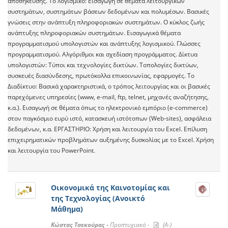
αποθήκευσης. Το λογισμικό: Εισαγωγή σε θέματα λειτουργικών
συστημάτων, συστημάτων βάσεων δεδομένων και πολυμέσων. Βασικές
γνώσεις στην ανάπτυξη πληροφοριακών συστημάτων. Ο κύκλος ζωής
ανάπτυξης πληροφοριακών συστημάτων. Εισαγωγικά θέματα
προγραμματισμού υπολογιστών και ανάπτυξης λογισμικού. Γλώσσες
προγραμματισμού. Αλγόριθμοι και σχεδίαση προγράμματος. Δίκτυα
υπολογιστών: Τύποι και τεχνολογίες δικτύων. Τοπολογίες δικτύων,
συσκευές διασύνδεσης, πρωτόκολλα επικοινωνίας, εφαρμογές. Το
Διαδίκτυο: Βασικά χαρακτηριστικά, ο τρόπος λειτουργίας και οι βασικές
παρεχόμενες υπηρεσίες (www, e-mail, ftp, telnet, μηχανές αναζήτησης,
κ.α.). Εισαγωγή σε θέματα όπως το ηλεκτρονικό εμπόριο (e-commerce)
στον παγκόσμιο ευρύ ιστό, κατασκευή ιστότοπων (Web-sites), ασφάλεια
δεδομένων, κ.α. ΕΡΓΑΣΤΗΡΙΟ: Χρήση και λειτουργία του Excel. Επίλυση
επιχειρηματικών προβλημάτων αυξημένης δυσκολίας με το Excel. Χρήση
και λειτουργία του PowerPoint.
Οικονομικά της Καινοτομίας και
της Τεχνολογίας (Ανοικτό
Μάθημα)
Κώστας Τσεκούρας -
Προπτυχιακό -
(A-)