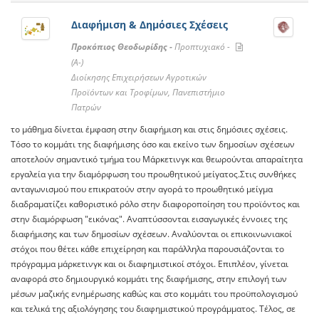
Διαφήμιση & Δημόσιες Σχέσεις
Προκόπιος Θεοδωρίδης -
Προπτυχιακό -
(A-)
Διοίκησης Επιχειρήσεων Αγροτικών
Προϊόντων και Τροφίμων, Πανεπιστήμιο
Πατρών
το μάθημα δίνεται έμφαση στην διαφήμιση και στις δημόσιες σχέσεις.
Τόσο το κομμάτι της διαφήμισης όσο και εκείνο των δημοσίων σχέσεων
αποτελούν σημαντικό τμήμα του Μάρκετινγκ και θεωρούνται απαραίτητα
εργαλεία για την διαμόρφωση του προωθητικού μείγατος.Στις συνθήκες
ανταγωνισμού που επικρατούν στην αγορά το προωθητικό μείγμα
διαδραματίζει καθοριστικό ρόλο στην διαφοροποίηση του προϊόντος και
στην διαμόρφωση "εικόνας". Αναπτύσσονται εισαγωγικές έννοιες της
διαφήμισης και των δημοσίων σχέσεων. Αναλύονται οι επικοινωνιακοί
στόχοι που θέτει κάθε επιχείρηση και παράλληλα παρουσιάζονται το
πρόγραμμα μάρκετινγκ και οι διαφημιστικοί στόχοι. Επιπλέον, γίνεται
αναφορά στο δημιουργικό κομμάτι της διαφήμισης, στην επιλογή των
μέσων μαζικής ενημέρωσης καθώς και στο κομμάτι του προϋπολογισμού
και τελικά της αξιολόγησης του διαφημιστικού προγράμματος. Τέλος, σε