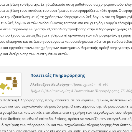
ία με βάση το θέμα της. Στη διαδικασία αυτή μαθαίνουν να χρησιμοποιούν ελεγ
ία με βάση τους κανόνες του συστήματος που εφαρμόζεται κάθε φορά. Οι εφαρμ
ν την εξοικείωση με: α) τη χρήση των ελεγχόμενων λεξιλογίων για τη δημιουργ
 των λεξιλογίων αυτών ακολουθώντας τα πρότυπα και γ) τη δημιουργία ελεγχόμ
ν νέων τεχνολογιών για την εξασφάλιση πρόσβασης στην πληροφορία χωρίς ελεγ
α που έχουν αναπτυχθεί για τη θεματική οργάνωση των πληροφοριών, η χρήση κα
 του εξαμήνου και σε άμεση συνεργασία και συμπληρωματικότητα με τα όσα διδ
ς και εργασίες πάνω στη χρήση των συστημάτων θεματικής πρόσβασης για την
ς και διεύρυνσης των συστημάτων αυτών.
Πολιτικές Πληροφόρησης
Αλέξανδρος Κουλούρης -
Προπτυχιακό -
(A-)
Τμήμα Βιβλιοθηκονομίας & Συστημάτων Πληροφόρησης, ΤΕΙ Αθ
α Πολιτική Πληροφόρησης, πραγματεύεται σειρά νομικών, ηθικών, πολιτικών κα
ιών και των τεχνολογιών πληροφόρησης. Ο επιστήμονας της πληροφορίας (επι
να γνωρίζει τις κοινωνικές επιπτώσεις από τη χρήση των τεχνολογιών των πλη
ί σε διεθνές και εθνικό επίπεδο. Επίσης, πρέπει να γνωρίζει την επαγγελματι
 διαχείριση των πληροφοριών και των τεχνολογιών πληροφόρησης έτσι ώστε να ε
α τα ζητήματα επαγγελματικής ηθικής και να μάθει τους σχετικούς κώδικες δεο