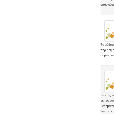
επαγγελμ
Το μάθημ
περίληψη
συμπερασ
Σκοπός το
εκπεφρασ
μέλημα τ
έννοια τ