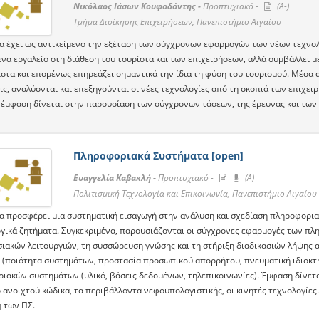
Νικόλαος Ιάσων Κουφοδόντης -
Προπτυχιακό -
(A-)
Τμήμα Διοίκησης Επιχειρήσεων, Πανεπιστήμιο Αιγαίου
α έχει ως αντικείμενο την εξέταση των σύγχρονων εφαρμογών των νέων τεχνολο
να εργαλείο στη διάθεση του τουρίστα και των επιχειρήσεων, αλλά συμβάλλει μ
στα και επομένως επηρεάζει σημαντικά την ίδια τη φύση του τουρισμού. Μέσα απ
ς, αναλύονται και επεξηγούνται οι νέες τεχνολογίες από τη σκοπιά των επιχει
η έμφαση δίνεται στην παρουσίαση των σύγχρονων τάσεων, της έρευνας και των
Πληροφοριακά Συστήματα [open]
Ευαγγελία Καβακλή -
Προπτυχιακό -
(A)
Πολιτισμική Τεχνολογία και Επικοινωνία, Πανεπιστήμιο Αιγαίου
α προσφέρει μια συστηματική εισαγωγή στην ανάλυση και σχεδίαση πληροφορια
γικά ζητήματα. Συγκεκριμένα, παρουσιάζονται οι σύγχρονες εφαρμογές των π
σιακών λειτουργιών, τη συσσώρευση γνώσης και τη στήριξη διαδικασιών λήψης 
 (ποιότητα συστημάτων, προστασία προσωπικού απορρήτου, πνευματική ιδιοκτη
ιακών συστημάτων (υλικό, βάσεις δεδομένων, τηλεπικοινωνίες). Έμφαση δίνετα
 ανοιχτού κώδικα, τα περιβάλλοντα νεφοϋπολογιστικής, οι κινητές τεχνολογίες.
 των ΠΣ.