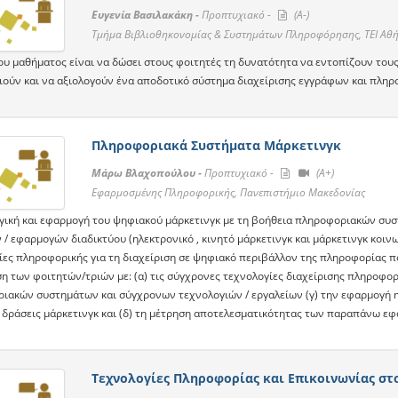
Ευγενία Βασιλακάκη -
Προπτυχιακό -
(A-)
Τμήμα Βιβλιοθηκονομίας & Συστημάτων Πληροφόρησης, ΤΕΙ Αθ
ου μαθήματος είναι να δώσει στους φοιτητές τη δυνατότητα να εντοπίζουν τους
ιούν και να αξιολογούν ένα αποδοτικό σύστημα διαχείρισης εγγράφων και πληρ
Πληροφοριακά Συστήματα Μάρκετινγκ
Μάρω Βλαχοπούλου -
Προπτυχιακό -
(A+)
Εφαρμοσμένης Πληροφορικής, Πανεπιστήμιο Μακεδονίας
γική και εφαρμογή του ψηφιακού μάρκετινγκ με τη βοήθεια πληροφοριακών συσ
 / εφαρμογών διαδικτύου (ηλεκτρονικό , κινητό μάρκετινγκ και μάρκετινγκ κοιν
ίες πληροφορικής για τη διαχείριση σε ψηφιακό περιβάλλον της πληροφορίας π
η των φοιτητών/τριών με: (α) τις σύγχρονες τεχνολογίες διαχείρισης πληροφορι
ιακών συστημάτων και σύγχρονων τεχνολογιών / εργαλείων (γ) την εφαρμογή η
 δράσεις μάρκετινγκ και (δ) τη μέτρηση αποτελεσματικότητας των παραπάνω ε
Τεχνολογίες Πληροφορίας και Επικοινωνίας στο