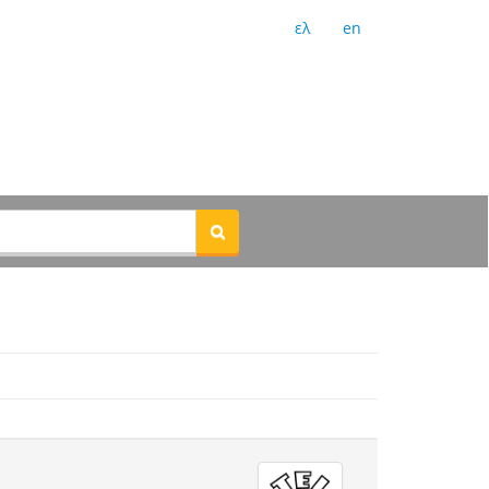
ελ
en