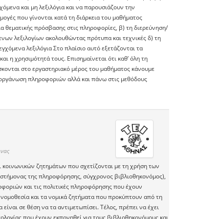
χόμενα και μη λεξιλόγια και να παρουσιάζουν την
ογές που γίνονται κατά τη διάρκεια του μαθήματος
ία θεματικής πρόσβασης στις πληροφορίες, β) τη διερεύνηση/
ενων λεξιλογίων ακολουθώντας πρότυπα και τεχνικές δ) τη
χόμενα λεξιλόγια Στο πλαίσιο αυτό εξετάζονται τα
ι η χρησιμότητά τους. Επισημαίνεται ότι καθ’ όλη τη
άσκονται στο εργαστηριακό μέρος του μαθήματος κάνουμε
 οργάνωση πληροφοριών αλλά και πάνω στις μεθόδους
ήνας
ι κοινωνικών ζητημάτων που σχετίζονται με τη χρήση των
στήμονας της πληροφόρησης, σύγχρονος βιβλιοθηκονόμος),
ροφοριών και τις πολιτικές πληροφόρησης που έχουν
κή νομοθεσία και τα νομικά ζητήματα που προκύπτουν από τη
ίναι σε θέση να τα αντιμετωπίσει. Τέλος, πρέπει να έχει
ντολογίας που έχουν εκπονηθεί για τους βιβλιοθηκονόμους και