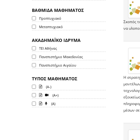
ΒΑΘΜΙΔΑ ΜΑΘΗΜΑΤΟΣ
Προπτυχιακό
Σκοπός τ
Μεταπτυχιακό
να υλοπο
ΑΚΑΔΗΜΑΪΚΟ ΙΔΡΥΜΑ
ΤΕΙ Αθήνας
Πανεπιστήμιο Μακεδονίας
Πανεπιστήμιο Αιγαίου
Η στρατη
ΤΥΠΟΣ ΜΑΘΗΜΑΤΟΣ
μοντέλων
(A-)
τεχνολογ
(A+)
εξοικείωσ
πληροφορ
(A)
μέσων σε