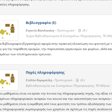
ατίες πληροφόρησης.
Βιβλιογραφία (Ε)
Ευγενία Βασιλακάκη -
Προπτυχιακό -
(A-)
Τμήμα Βιβλιοθηκονομίας & Συστημάτων Πληροφόρησης, ΤΕΙ Αθ
α Βιβλιογραφία (Εργαστήριο) αφορά στην πρακτική εξοικείωση του φοιτητή με 
ς για την παράθεση ορισμών, την παρουσίαση οργανισμών και φορέων, αλλά και
μάτων των επιστημονικών ερευνών.
Πηγές πληροφόρησης
Στέλλα Κορομπίλη -
Προπτυχιακό -
(A-)
Βιβλιοθηκονομίας και Συστημάτων Πληροφόρησης, ΤΕΙ Αθήνας
υ μαθήματος είναι να ορίσει την έννοια της πληροφοριακής πηγής, της αξίας τ
μένων πληροφοριακών αναγκών του κοινού και την ικανοποίηση των αναγκών αυ
ου μαθήματος είναι η εκμάθηση από τους φοιτητές του τρόπου αξιολόγησης των
ης πληροφοριακής συμπεριφοράς των χρηστών σε σχέση με τις πηγές αναλύοντα