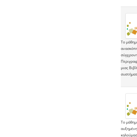
Το μάθημ
ανασκόπη
σύγχρονη 
Περιγραφ
μιας Βιβ
συστήματ
Το μάθημ
αυξημένη
καλούμασ