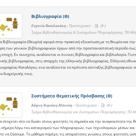
Βιβλιογραφία (Θ)
Ευγενία Βασιλακάκη -
Προπτυχιακό -
(A-)
Τμήμα Βιβλιοθηκονομίας & Συστημάτων Πληροφόρησης, ΤΕΙ Αθ
α Βιβλιογραφία (Θεωρία) αφορά στην πρακτική εξοικείωση με τη θεωρία και την 
ση των γενικών βιβλιογραφικών έργων από την προεπαναστατική περίοδο έως τ
εποχή. Εν συνεχεία, αναλύονται οι έννοιες Βιβλιογραφία και βιβλιολογία. Γίνε
ικής βιβλιογραφίας, στις απαρχές της ελληνικής βιβλιογραφίας, Ελληνική εθνι
λιογραφίας-Καταλόγου, ενώ αναλύονται τα πρότυπα σύνταξης βιβλιογραφικών α
α διαχείρισής τους.
Συστήματα Θεματικής Πρόσβασης (Θ)
Δάφνη Κυριάκη-Μάνεση -
Προπτυχιακό -
(A-)
Τμήμα Βιβλιοθηκονομίας και Συστημάτων Πληροφόρησης, ΤΕΙ Α
α στοχεύει στο να δώσει στους φοιτητές τη σημασία και την αναγκαιότητα της 
 σήμερα λόγω του καταιγισμού των πληροφοριών, των τεχνολογικών μέσων και 
τε να ζήσουμε. Το μάθημα παρέχει τις απαραίτητες γνώσεις στους φοιτητές ώ