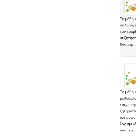
Το μάθημ
απλά ως έ
τον τουρί
συζητήσει
Ιδιαίτερ
Το μάθημ
μεθοδολο
επιχειρη
ζητήματα
πληροφορ
λογισμικό
ανάπτυξη