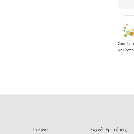
Σκοπός τ
να υλοπο
Το Έργο
Συχνές Ερωτήσεις