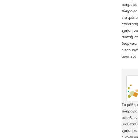
πληροφορ
πληροφορ
επιτρέπου
επέκταση
χρήση τω
συστήματ
διάρκεια
εφαρμογέ
ανάπτυξη
Το μάθημ
πληροφορ
οφείλει 
υιοθετηθε
χρήση και
εικόνα γι