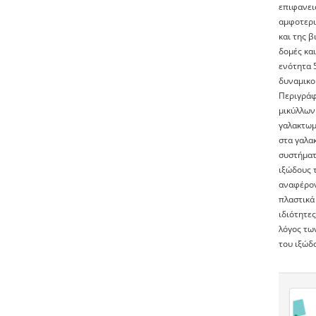
επιφανει
αμφοτερικ
και της 
δομές και
ενότητα 5
δυναμικο
Περιγράφ
μικύλλων
γαλακτωμ
στα γαλακ
συστήματ
ιξώδους 
αναφέροντ
πλαστικά
ιδιότητε
λόγος τω
του ιξώδο