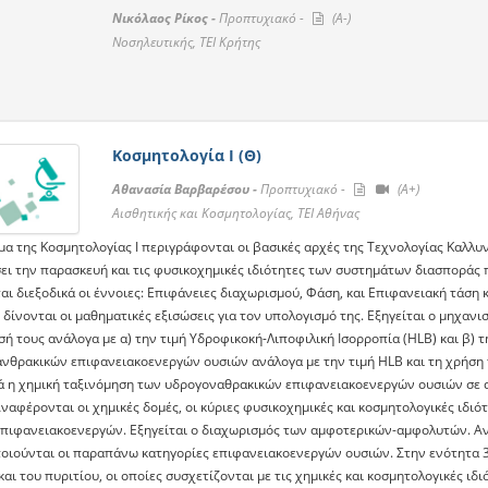
Νικόλαος Ρίκος -
Προπτυχιακό -
(A-)
Νοσηλευτικής, ΤΕΙ Κρήτης
Κοσμητολογία Ι (Θ)
Αθανασία Βαρβαρέσου -
Προπτυχιακό -
(A+)
Αισθητικής και Κοσμητολογίας, ΤΕΙ Αθήνας
α της Κοσμητολογίας Ι περιγράφονται οι βασικές αρχές της Τεχνολογίας Kαλλυν
ει την παρασκευή και τις φυσικοχημικές ιδιότητες των συστημάτων διασποράς 
ι διεξοδικά οι έννοιες: Eπιφάνειες διαχωρισμού, Φάση, και Επιφανειακή τάση 
 δίνονται οι μαθηματικές εξισώσεις για τον υπολογισμό της. Εξηγείται ο μηχα
ή τους ανάλογα με α) την τιμή Υδροφικοκή-Λιποφιλική Ισορροπία (HLB) και β) 
νθρακικών επιφανειακοενεργών ουσιών ανάλογα με την τιμή HLB και τη χρήση τ
ά η χημική ταξινόμηση των υδρογοναθρακικών επιφανειακοενεργών ουσιών σε αν
Αναφέρονται οι χημικές δομές, οι κύριες φυσικοχημικές και κοσμητολογικές ιδι
επιφανειακοενεργών. Εξηγείται ο διαχωρισμός των αμφοτερικών-αμφολυτών. Α
οιούνται οι παραπάνω κατηγορίες επιφανειακοενεργών ουσιών. Στην ενότητα 3 ε
αι του πυριτίου, οι οποίες συσχετίζονται με τις χημικές και κοσμητολογικές 