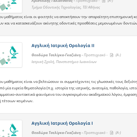
Αριστείδης Γαλιατσάτος -
Προπτυχιακό -
(A-)
Τμήμα Οδοντικής Τεχνολογίας, ΤΕΙ Αθήνας
ου μαθήματος είναι οι φοιτητές να αποκτήσουν την απαραίτητη επιστημονική κ
υν και να κατασκευάζουν ακίνητης οδοντικές προσθέσεις μεμονωμένων δοντιών,
Αγγλική Ιατρική Ορολογία ΙI
Θεοδώρα Τσελίγκα-Γκαζιάνη -
Προπτυχιακό -
(A-)
Ιατρική Σχολή, Πανεπιστήμιο Ιωαννίνων
ου μαθήματος είναι να βελτιώσουν οι συμμετέχοντες τις γλωσσικές τους δεξιότη
πό μία ευρεία θεματολογία (π.χ. ιστορία της ιατρικής, ανατομία, παθολογία, ιστο
ραμματικο-συντακτικά φαινόμενα του συγκεκριμένου ακαδημαϊκού λόγου, έμφαση 
 τέτοιων κειμένων.
Αγγλική Ιατρική Ορολογία Ι
Θεοδώρα Τσελίγκα-Γκαζιάνη -
Προπτυχιακό -
(A-)