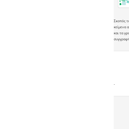
Σκοπός τ
κείμενα α
και τα γ
συγγραφή
-