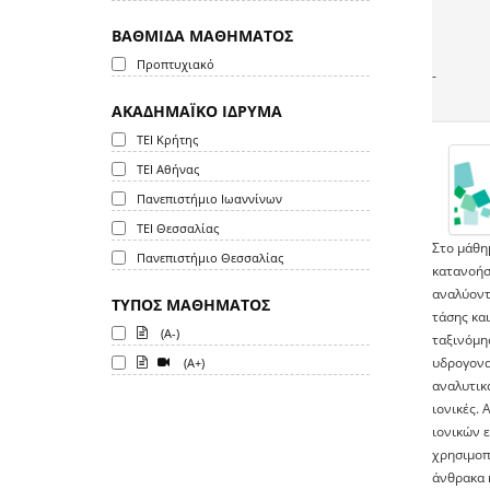
ΒΑΘΜΙΔΑ ΜΑΘΗΜΑΤΟΣ
Προπτυχιακό
-
ΑΚΑΔΗΜΑΪΚΟ ΙΔΡΥΜΑ
ΤΕΙ Κρήτης
ΤΕΙ Αθήνας
Πανεπιστήμιο Ιωαννίνων
ΤΕΙ Θεσσαλίας
Στο μάθημ
Πανεπιστήμιο Θεσσαλίας
κατανοήσ
αναλύοντα
ΤΥΠΟΣ ΜΑΘΗΜΑΤΟΣ
τάσης και
(A-)
ταξινόμησ
υδρογονα
(A+)
αναλυτικ
ιονικές. 
ιονικών 
χρησιμοπ
άνθρακα κ