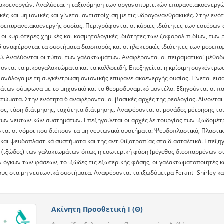
ακοενεργών. Αναλύεται η ταξινόμηση των οργανοπυριτικών επιφανειακοενεργών 
ές και μη ιονικές και γίνεται αντιστοίχιση με τις υδρογονανθρακικές. Στην εν
βιοεπιφανειακοενεργής ουσίας. Περιγράφονται οι κύριες ιδιότητες των εστέρων
 οι κυριότερες χημικές και κοσμητολογικές ιδιότητες των ζοφορολιπιδίων, των
 αναφέρονται τα συστήματα διασποράς και οι ηλεκτρικές ιδιότητες των μεσεπιφ
ύ. Αναλύονται οι τύποι των γαλακτωμάτων. Αναφέρονται οι πειραματικοί μέθοδ
ονται τα μικρογαλακτώματα και τα κολλοειδή. Επεξηγείται η κρίσιμη συγκέντρω
 ανάλογα με τη συγκέντρωση ανιονικής επιφανειακοενεργής ουσίας. Γίνεται εισ
άτων σύμφωνα με το μηχανικό και το θερμοδυναμικό μοντέλο. Εξηγούνται οι 
τώματα. Στην ενότητα 6 αναφέρονται οι βασικές αρχές της ρεολογίας. Δίνονται
ος, τάση διάτμησης, ταχύτητα διάτμησης. Αναφέρονται οι μονάδες μέτρησης του
των νευτωνικών συστημάτων. Επεξηγούνται οι αρχές λειτουργίας των ιξωδομέτρω
αι οι νόμοι που διέπουν τα μη νευτωνικά συστήματα: Ψευδοπλαστικά, Πλαστικά 
 και ψευδοπλαστικά συστήματα και της αντιθιξοτροπίας στα διασταλτικά. Επεξη
ς (ιξώδες) των γαλακτωμάτων όπως η εσωτερική φάση (μέγεθος διεσπαρμένων στ
ν όγκων των φάσεων, το ιξώδες τις εξωτερικής φάσης, οι γαλακτωματοποιητές κ
υς στα μη νευτωνικά συστήματα. Αναφέρονται τα ιξωδόμετρα Feranti-Shirley και
Ακίνητη Προσθετική Ι (Θ)