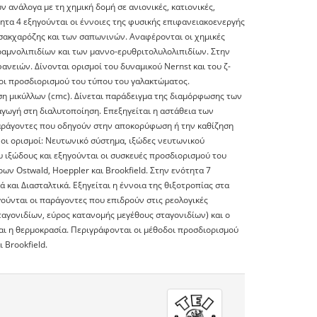
ανάλογα με τη χημική δομή σε ανιονικές, κατιονικές,
ότητα 4 εξηγούνται οι έννοιες της φυσικής επιφανειακοενεργής
 σακχαρόζης και των σαπωνινών. Αναφέρονται οι χημικές
 ραμνολιπιδίων και των μαννο-ερυθριτολυλολιπιδίων. Στην
ανειών. Δίνονται ορισμοί του δυναμικού Νernst και του ζ-
οι προσδιορισμού του τύπου του γαλακτώματος.
ση μικύλλων (cmc). Δίνεται παράδειγμα της διαμόρφωσης των
αγωγή στη διαλυτοποίηση. Επεξηγείται η αστάθεια των
παράγοντες που οδηγούν στην αποκορύφωση ή την καθίζηση
 οι ορισμοί: Nευτωνικό σύστημα, ιξώδες νευτωνικού
 ιξώδους και εξηγούνται οι συσκευές προσδιορισμού του
ν Ostwald, Hoeppler και Brookfield. Στην ενότητα 7
και Διασταλτικά. Εξηγείται η έννοια της θιξοτροπίας στα
γούνται οι παράγοντες που επιδρούν στις ρεολογικές
αγονιδίων, εύρος κατανομής μεγέθους σταγονιδίων) και ο
αι η θερμοκρασία. Περιγράφονται οι μέθοδοι προσδιορισμού
 Brookfield.