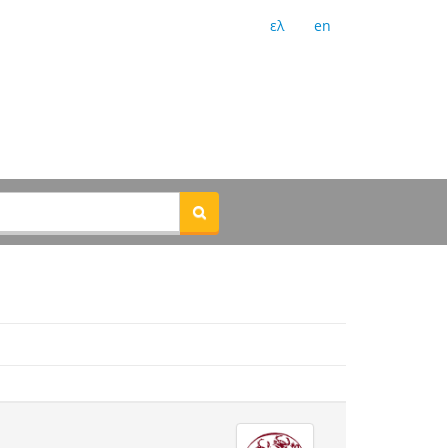
ελ
en