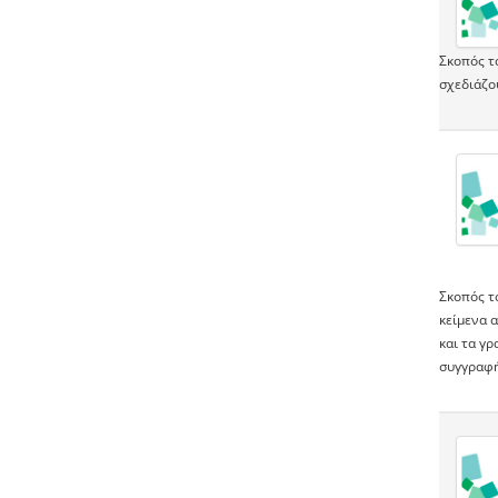
Σκοπός τ
σχεδιάζο
Σκοπός τ
κείμενα α
και τα γ
συγγραφή