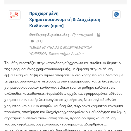
Προχωρημένη
Χρηματοοικονομική & Διαχείριση
Κινδύνων [open]
Θεόδωρος Συριόπουλος -
Προπτυχιακό -
(A+)
ΤΜΗΜΑ ΝΑΥΤΗΛΙΑΣ & ΕΠΙΧΕΙΡΗΜΑΤΙΚΩΝ
ΥΠΗΡΕΣΙΩΝ, Πανεπιστήμιο Αιγαίου
Το μάθημα εστιάζει στην κατανόηση σύγχρονων και σύνθετων θεμάτων
της εφαρμοσμένης χρηματοοικονομικής, με έμφαση στην ανάλυση,
εμβάθυνση και λήψη κρίσιμων αποφάσεων διοίκησης που συνδέονται με
τη χρηματοοικονομική λειτουργία των επιχειρήσεων και τη διαχείριση
χρηματοοικονομικών κινδύνων. Ειδικότερα, το μάθημα καλύπτει τις
ακόλουθες κατευθύνσεις: θεμελιώδεις αρχές και εφαρμοσμένες μέθοδοι
χρηματοοικονομικής λειτουργίας επιχειρήσεων, λειτουργία διεθνών
χρηματοοικονομικών αγορών και θεσμών, σύγχρονα χρηματοοικονομικά
προϊόντα, αποτίμηση και διαχείριση χαρτοφυλακίου, αξιολόγηση και λήψη
στρατηγικών επενδυτικών αποφάσεων, προσδιορισμός και ανάλυση
κόστος κεφαλαίου, συγχωνεύσεις - εξαγορές - αναδιαρθρώσεις
επιχειρήσεων, αρχές εταιρικής διακυβέρνησης, στρατηγικές διαχείρισης