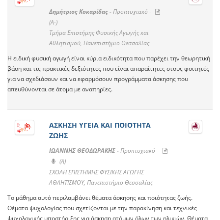
Δημήτριος Κοκαρίδας -
Προπτυχιακό -
(A-)
Τμήμα Επιστήμης Φυσικής Αγωγής και
Αθλητισμού, Πανεπιστήμιο Θεσσαλίας
Η ειδική φυσική αγωγή είναι κύρια ειδικότητα που παρέχει την θεωρητική
βάση και τις πρακτικές δεξιότητες που είναι απαραίτητες στους φοιτητές
για να σχεδιάσουν και να εφαρμόσουν προγράμματα άσκησης που
απευθύνονται σε άτομα με αναπηρίες.
ΑΣΚΗΣΗ ΥΓΕΙΑ ΚΑΙ ΠΟΙΟΤΗΤΑ
ΖΩΗΣ
ΙΩΑΝΝΗΣ ΘΕΟΔΩΡΑΚΗΣ -
Προπτυχιακό -
(A)
ΣΧΟΛΗ ΕΠΙΣΤΗΜΗΣ ΦΥΣΙΚΗΣ ΑΓΩΓΗΣ
ΑΘΛΗΤΙΣΜΟΥ, Πανεπιστήμιο Θεσσαλίας
Το μάθημα αυτό περιλαμβάνει θέματα άσκησης και ποιότητας ζωής.
Θέματα ψυχολογίας που σχετίζονται με την παρακίνηση και τεχνικές
ψυχολογικής υποστήριξης για άσκηση ατόμων όλων των ηλικιών. Θέματα