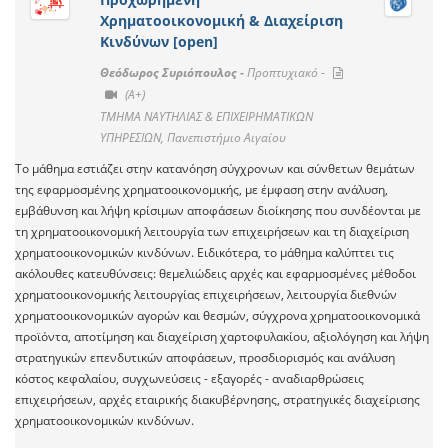
Χρηματοοικονομική & Διαχείριση
Κινδύνων [open]
Θεόδωρος Συριόπουλος -
Προπτυχιακό -
(A+)
ΤΜΗΜΑ ΝΑΥΤΗΛΙΑΣ & ΕΠΙΧΕΙΡΗΜΑΤΙΚΩΝ
ΥΠΗΡΕΣΙΩΝ, Πανεπιστήμιο Αιγαίου
Το μάθημα εστιάζει στην κατανόηση σύγχρονων και σύνθετων θεμάτων
της εφαρμοσμένης χρηματοοικονομικής, με έμφαση στην ανάλυση,
εμβάθυνση και λήψη κρίσιμων αποφάσεων διοίκησης που συνδέονται με
τη χρηματοοικονομική λειτουργία των επιχειρήσεων και τη διαχείριση
χρηματοοικονομικών κινδύνων. Ειδικότερα, το μάθημα καλύπτει τις
ακόλουθες κατευθύνσεις: θεμελιώδεις αρχές και εφαρμοσμένες μέθοδοι
χρηματοοικονομικής λειτουργίας επιχειρήσεων, λειτουργία διεθνών
χρηματοοικονομικών αγορών και θεσμών, σύγχρονα χρηματοοικονομικά
προϊόντα, αποτίμηση και διαχείριση χαρτοφυλακίου, αξιολόγηση και λήψη
στρατηγικών επενδυτικών αποφάσεων, προσδιορισμός και ανάλυση
κόστος κεφαλαίου, συγχωνεύσεις - εξαγορές - αναδιαρθρώσεις
επιχειρήσεων, αρχές εταιρικής διακυβέρνησης, στρατηγικές διαχείρισης
χρηματοοικονομικών κινδύνων.