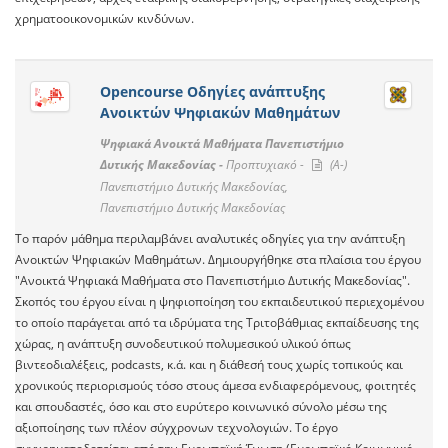
χρηματοοικονομικών κινδύνων.
Opencourse Οδηγίες ανάπτυξης
Ανοικτών Ψηφιακών Μαθημάτων
Ψηφιακά Ανοικτά Μαθήματα Πανεπιστήμιο
Δυτικής Μακεδονίας -
Προπτυχιακό -
(A-)
Πανεπιστήμιο Δυτικής Μακεδονίας,
Πανεπιστήμιο Δυτικής Μακεδονίας
To παρόν μάθημα περιλαμβάνει αναλυτικές οδηγίες για την ανάπτυξη
Ανοικτών Ψηφιακών Μαθημάτων. Δημιουργήθηκε στα πλαίσια του έργου
"Ανοικτά Ψηφιακά Μαθήματα στο Πανεπιστήμιο Δυτικής Μακεδονίας".
Σκοπός του έργου είναι η ψηφιοποίηση του εκπαιδευτικού περιεχομένου
το οποίο παράγεται από τα ιδρύματα της Τριτοβάθμιας εκπαίδευσης της
χώρας, η ανάπτυξη συνοδευτικού πολυμεσικού υλικού όπως
βιντεοδιαλέξεις, podcasts, κ.ά. και η διάθεσή τους χωρίς τοπικούς και
χρονικούς περιορισμούς τόσο στους άμεσα ενδιαφερόμενους, φοιτητές
και σπουδαστές, όσο και στο ευρύτερο κοινωνικό σύνολο μέσω της
αξιοποίησης των πλέον σύγχρονων τεχνολογιών. Το έργο