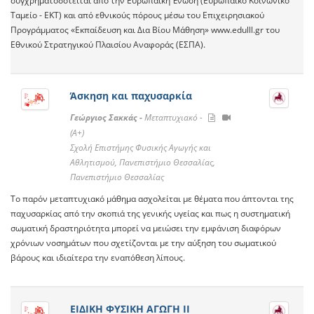
συγχρηματοδοτείται από την Ευρωπαϊκή Ένωση (Ευρωπαϊκό Κοινωνικό
Ταμείο - ΕΚΤ) και από εθνικούς πόρους μέσω του Επιχειρησιακού
Προγράμματος «Εκπαίδευση και Δια Βίου Μάθηση» www.edulll.gr του
Εθνικού Στρατηγικού Πλαισίου Αναφοράς (ΕΣΠΑ).
Άσκηση και παχυσαρκία
Γεώργιος Σακκάς -
Μεταπτυχιακό -
(A+)
Σχολή Επιστήμης Φυσικής Αγωγής και
Αθλητισμού, Πανεπιστήμιο Θεσσαλίας,
Πανεπιστήμιο Θεσσαλίας
Το παρόν μεταπτυχιακό μάθημα ασχολείται με θέματα που άπτονται της
παχυσαρκίας από την σκοπιά της γενικής υγείας και πως η συστηματική
σωματική δραστηριότητα μπορεί να μειώσει την εμφάνιση διαφόρων
χρόνιων νοσημάτων που σχετίζονται με την αύξηση του σωματικού
βάρους και ιδιαίτερα την εναπόθεση λίπους.
ΕΙΔΙΚΗ ΦΥΣΙΚΗ ΑΓΩΓΗ ΙΙ