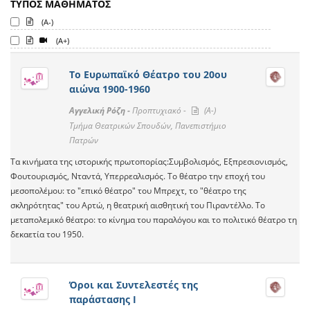
ΤΥΠΟΣ ΜΑΘΗΜΑΤΟΣ
(A-)
(A+)
Το Ευρωπαϊκό Θέατρο του 20ου
αιώνα 1900-1960
Αγγελική Ρόζη -
Προπτυχιακό -
(A-)
Τμήμα Θεατρικών Σπουδών, Πανεπιστήμιο
Πατρών
Τα κινήματα της ιστορικής πρωτοπορίας:Συμβολισμός, Εξπρεσιονισμός,
Φουτουρισμός, Νταντά, Υπερρεαλισμός. Το θέατρο την εποχή του
μεσοπολέμου: το "επικό θέατρο" του Μπρεχτ, το "θέατρο της
σκληρότητας" του Αρτώ, η θεατρική αισθητική του Πιραντέλλο. Το
μεταπολεμικό θέατρο: το κίνημα του παραλόγου και το πολιτικό θέατρο τη
δεκαετία του 1950.
Όροι και Συντελεστές της
παράστασης Ι