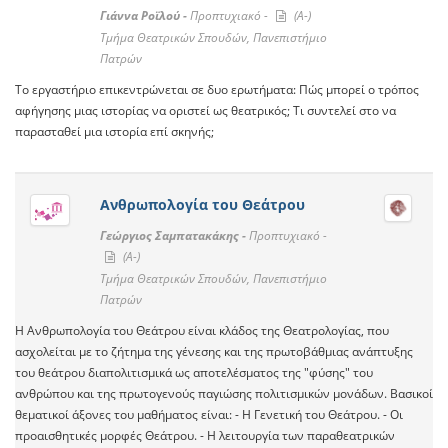
Γιάννα Ροϊλού -
Προπτυχιακό -
(A-)
Τμήμα Θεατρικών Σπουδών, Πανεπιστήμιο
Πατρών
Το εργαστήριο επικεντρώνεται σε δυο ερωτήματα: Πώς μπορεί ο τρόπος
αφήγησης μιας ιστορίας να οριστεί ως θεατρικός; Τι συντελεί στο να
παρασταθεί μια ιστορία επί σκηνής;
Ανθρωπολογία του Θεάτρου
Γεώργιος Σαμπατακάκης -
Προπτυχιακό -
(A-)
Τμήμα Θεατρικών Σπουδών, Πανεπιστήμιο
Πατρών
Η Ανθρωπολογία του Θεάτρου είναι κλάδος της Θεατρολογίας, που
ασχολείται με το ζήτημα της γένεσης και της πρωτοβάθμιας ανάπτυξης
του θεάτρου διαπολιτισμικά ως αποτελέσματος της "φύσης" του
ανθρώπου και της πρωτογενούς παγιώσης πολιτισμικών μονάδων. Βασικοί
θεματικοί άξονες του μαθήματος είναι: - Η Γενετική του Θεάτρου. - Οι
προαισθητικές μορφές Θεάτρου. - Η λειτουργία των παραθεατρικών