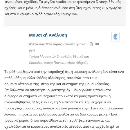
κινουμένου σχεδίου. Tα μεγάλα studio και το φαινόμενο Disney. Εθνικές
σχολές, και η μόνιμη διάσταση ανάμεσα στη βιομηχανία της ψυχαγωγίας
και στο κινούμενο σχέδιο των «δημιουργών».
Μουσική Ανάλυση
Νικόλαος Μαλιάρας -
Προπτυχιακό -
(A+)
Τμήμα Μουσικών Σπουδών, Εθνικό και
Καποδιστριακό Πανεπιστήμιο Αθηνών
Το μάθημα ξεκινά από την παραδοχή ότι η μουσική ανάλυση δεν είναι ένα
απλό μάθημα, αλλά κλάδος ολόκληρος, ασφαλώς από τους
σημαντικότερους της ιστορικής και συστηματικής μουσικολογίας.
Επιδιώκεται να αποκτήσει ο φοιτητής όχι μόνο γνώσεις πάνω στα
διάφορα συστήματα και τεχνικές που κατά καιρούς προτάθηκαν ή
ακολουθήθηκαν, αλλά, κυρίως, τη δυνατότητα και την ευχέρεια να
προσεγγίζει μόνος του, αναλυτικά, ένα μουσικό έργο. Για τους παραπάνω
λόγους, η πορεία του μαθήματος αναλύεται σε δύο κυρίως μέρη: • Ένα
ιστορικό μέρος, όπου παρατίθενται εν περιλήψει, εξηγούνται και
σχολιάζονται οι κυριότερες αναλυτικές μέθοδοι από τις αρχές (περί το