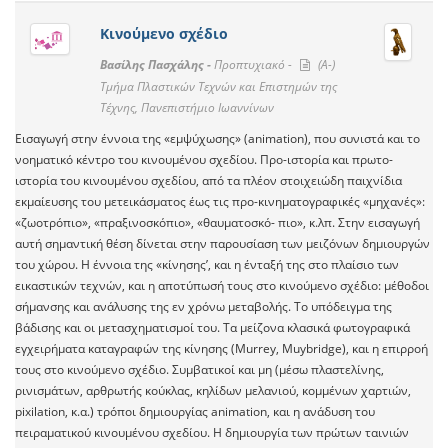
Κινούμενο σχέδιο
Βασίλης Πασχάλης -
Προπτυχιακό -
(A-)
Τμήμα Πλαστικών Τεχνών και Επιστημών της
Τέχνης, Πανεπιστήμιο Ιωαννίνων
Εισαγωγή στην έννοια της «εμψύχωσης» (animation), που συνιστά και το
νοηματικό κέντρο του κινουμένου σχεδίου. Προ-ιστορία και πρωτο-
ιστορία του κινουμένου σχεδίου, από τα πλέον στοιχειώδη παιχνίδια
εκμαίευσης του μετεικάσματος έως τις προ-κινηματογραφικές «μηχανές»:
«ζωοτρόπιο», «πραξινοσκόπιο», «θαυματοσκό- πιο», κ.λπ. Στην εισαγωγή
αυτή σημαντική θέση δίνεται στην παρουσίαση των μειζόνων δημιουργών
του χώρου. Η έννοια της «κίνησης’, και η ένταξή της στο πλαίσιο των
εικαστικών τεχνών, και η αποτύπωσή τους στο κινούμενο σχέδιο: μέθοδοι
σήμανσης και ανάλυσης της εν χρόνω μεταβολής. Το υπόδειγμα της
βάδισης και οι μετασχηματισμοί του. Τα μείζονα κλασικά φωτογραφικά
εγχειρήματα καταγραφών της κίνησης (Murrey, Muybridge), και η επιρροή
τους στο κινούμενο σχέδιο. Συμβατικοί και μη (μέσω πλαστελίνης,
ρινισμάτων, αρθρωτής κούκλας, κηλίδων μελανιού, κομμένων χαρτιών,
pixilation, κ.α.) τρόποι δημιουργίας animation, και η ανάδυση του
πειραματικού κινουμένου σχεδίου. Η δημιουργία των πρώτων ταινιών