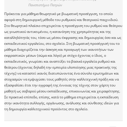
Πανεπιστήμιο Πατρών
Πρόκειται για μάθημα θεωρητικό με βιωματική προσέγγιση, το οποίο
αφορά στη δημιουργική μέθοδο του ρυθμικού και θεατρικού παιχνιδιού.
Στο θεωρητικό πλαίσιο επιχειρείται η προσέγγιση του ρυθμού και θεάτρου
ως γνωστικού αντικειμένου, η κατανόηση της χρησιμότητας και της
καταλληλότητάς του, τόσο ως μέσου έκφρασης και δημιουργίας όσο και ως
εκπαιδευτικού εργαλείου, στο σχολείο. Στη βιωματική προσέγγισή του το
μάθημα διαχειρίζεται την άσκηση και προαγωγή των ικανοτήτων των
εκφραστικών μέσων (σώμα και λόγο) με στόχο έχοντας ο ίδιος, ο
εκπαιδευτικός, γνωρίσει και αναπτύξει τα βασικά εργαλεία ρυθμού και
θεάτρου (έχοντας δηλαδή την εμπειρία υλοποίησης μιας πρακτικής της
τέχνης) να καταστεί ικανός διατυπώνοντας ένα σύνολο ερωτημάτων και
στοχασμών να εμψυχώσει τους μαθητές στην καλλιτεχνική πράξη και να
εξασφαλίσει έτσι την εγγραφή της έννοιας της τέχνης στον χάρτη του
μαθητή ως σοβαρού μέσου εκπαίδευσης, επικοινωνίας και χειραφέτησης.
Σε πρακτικό επίπεδο, επίσης, κατά το μάθημα επιχειρείται η εκπαίδευση
στην ικανότητα συλλογής, οργάνωσης, ανάλυσης και σύνθεσης ιδεών για
τη δημιουργία καλλιτεχνικού προϊόντος στο σχολείο.