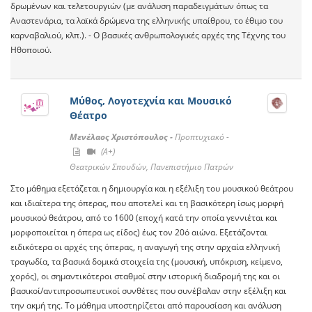
δρωμένων και τελετουργιών (με ανάλυση παραδειγμάτων όπως τα
Αναστενάρια, τα λαϊκά δρώμενα της ελληνικής υπαίθρου, το έθιμο του
καρναβαλιού, κλπ.). - Ο βασικές ανθρωπολογικές αρχές της Τέχνης του
Ηθοποιού.
Μύθος, Λογοτεχνία και Μουσικό
Θέατρο
Μενέλαος Χριστόπουλος -
Προπτυχιακό -
(A+)
Θεατρικών Σπουδών, Πανεπιστήμιο Πατρών
Στο μάθημα εξετάζεται η δημιουργία και η εξέλιξη του μουσικού θεάτρου
και ιδιαίτερα της όπερας, που αποτελεί και τη βασικότερη ίσως μορφή
μουσικού θεάτρου, από το 1600 (εποχή κατά την οποία γεννιέται και
μορφοποιείται η όπερα ως είδος) έως τον 20ό αιώνα. Εξετάζονται
ειδικότερα οι αρχές της όπερας, η αναγωγή της στην αρχαία ελληνική
τραγωδία, τα βασικά δομικά στοιχεία της (μουσική, υπόκριση, κείμενο,
χορός), οι σημαντικότεροι σταθμοί στην ιστορική διαδρομή της και οι
βασικοί/αντιπροσωπευτικοί συνθέτες που συνέβαλαν στην εξέλιξη και
την ακμή της. Το μάθημα υποστηρίζεται από παρουσίαση και ανάλυση