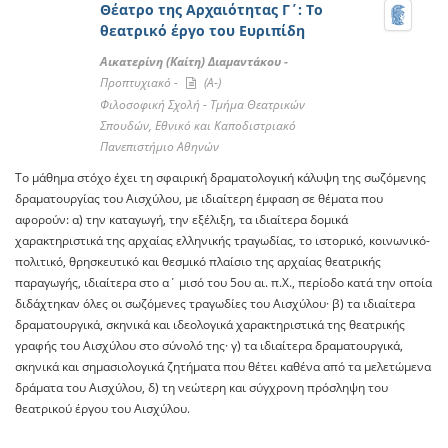
Θέατρο της Αρχαιότητας Γ΄: Το
θεατρικό έργο του Ευριπίδη
Αικατερίνη (Καίτη) Διαμαντάκου -
Προπτυχιακό -
(A-)
Φιλοσοφική Σχολή - Τμήμα Θεατρικών
Σπουδών, Εθνικό και Καποδιστριακό
Πανεπιστήμιο Αθηνών
Το μάθημα στόχο έχει τη σφαιρική δραματολογική κάλυψη της σωζόμενης
δραματουργίας του Αισχύλου, με ιδιαίτερη έμφαση σε θέματα που
αφορούν: α) την καταγωγή, την εξέλιξη, τα ιδιαίτερα δομικά
χαρακτηριστικά της αρχαίας ελληνικής τραγωδίας, το ιστορικό, κοινωνικό-
πολιτικό, θρησκευτικό και θεσμικό πλαίσιο της αρχαίας θεατρικής
παραγωγής, ιδιαίτερα στο α΄ μισό του 5ου αι. π.Χ., περίοδο κατά την οποία
διδάχτηκαν όλες οι σωζόμενες τραγωδίες του Αισχύλου· β) τα ιδιαίτερα
δραματουργικά, σκηνικά και ιδεολογικά χαρακτηριστικά της θεατρικής
γραφής του Αισχύλου στο σύνολό της· γ) τα ιδιαίτερα δραματουργικά,
σκηνικά και σημασιολογικά ζητήματα που θέτει καθένα από τα μελετώμενα
δράματα του Αισχύλου, δ) τη νεώτερη και σύγχρονη πρόσληψη του
θεατρικού έργου του Αισχύλου.