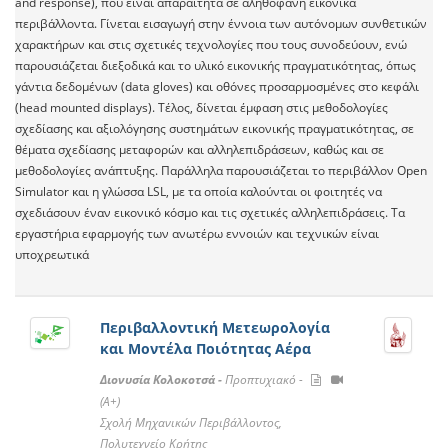
and response), που είναι απαραίτητα σε αληθοφανή εικονικά
περιβάλλοντα. Γίνεται εισαγωγή στην έννοια των αυτόνομων συνθετικών
χαρακτήρων και στις σχετικές τεχνολογίες που τους συνοδεύουν, ενώ
παρουσιάζεται διεξοδικά και το υλικό εικονικής πραγματικότητας, όπως
γάντια δεδομένων (data gloves) και οθόνες προσαρμοσμένες στο κεφάλι
(head mounted displays). Τέλος, δίνεται έμφαση στις μεθοδολογίες
σχεδίασης και αξιολόγησης συστημάτων εικονικής πραγματικότητας, σε
θέματα σχεδίασης μεταφορών και αλληλεπιδράσεων, καθώς και σε
μεθοδολογίες ανάπτυξης. Παράλληλα παρουσιάζεται το περιβάλλον Open
Simulator και η γλώσσα LSL, με τα οποία καλούνται οι φοιτητές να
σχεδιάσουν έναν εικονικό κόσμο και τις σχετικές αλληλεπιδράσεις. Τα
εργαστήρια εφαρμογής των ανωτέρω εννοιών και τεχνικών είναι
υποχρεωτικά
Περιβαλλοντική Μετεωρολογία
και Μοντέλα Ποιότητας Αέρα
Διονυσία Κολοκοτσά -
Προπτυχιακό -
(A+)
Σχολή Μηχανικών Περιβάλλοντος,
Πολυτεχνείο Κρήτης