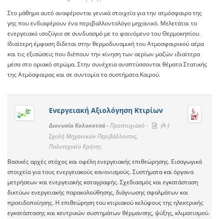
Στο μάθημα αυτό αναφέρονται γενικά στοιχεία για την ατμόσφαιρα της
γης που ενδιαφέρουν ένα περιβαλλοντολόγο μηχανικό. Μελετάται το
ενεργειακό ισοζύγιο σε συνδυασμό με το φαινόμενο του Θερμοκηπίου.
Ιδιαίτερη έμφαση δίδεται στην θερμοδυναμική του Ατμοσφαιρικού αέρα
και τις εξισώσεις που διέπουν την κίνηση των αερίων μαζών ιδιαίτερα
μέσα στο οριακό στρώμα. Στην συνέχεια αναπτύσσονται θέματα Στατικής
της Ατμόσφαιρας και σε συντομία τα συστήματα Καιρού.
Ενεργειακή Αξιολόγηση Κτιρίων
Διονυσία Κολοκοτσά -
Προπτυχιακό -
(A-)
Σχολή Μηχανικών Περιβάλλοντος,
Πολυτεχνείο Κρήτης
Βασικές αρχές στόχος και οφέλη ενεργειακής επιθεώρησης. Εισαγωγικά
στοιχεία για τους ενεργειακούς κανονισμούς. Συστήματα και όργανα
μετρήσεων και ενεργειακής καταγραφής. Σχεδιασμός και εγκατάσταση
δικτύων ενεργειακής παρακολούθησης, διάγνωσης σφαλμάτων και
προειδοποίησης. Η επιθεώρηση του κτιριακού κελύφους της ηλεκτρικής
εγκατάστασης και κεντρικών συστημάτων θέρμανσης, ψύξης, κλιματισμού.