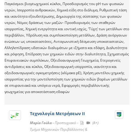
Παγκόσμιοι βιογεωχημικοί κύκλοι, Προσδιορισμός του pH των φυσικών
νερών, Ισορροπία ανθρακικών, Χημικά είδη στο διάλυμα, Ρυθμιστική τάση
και ικανότητα εξουδετέρωσης, Δημιουργία της σύστασης των φυσικών
νερών, Νόμος δράσεως των μαζών- Προσδιορισμός των σταθερών
ισορροπίας, Χημική ενεργότητα και ιοντική ισχύς, ‘Τύχη’ των μετάλλων στο
περιβάλλον, Υδρόλυση και συμπλοκοποίηση μετάλλων, Δράση ανόργανων
ενώσεων ως υποκαταστάτες, Ανταγωνιστική δέσμευση υποκαταστατών,
Αλληλεπίδραση υδατικών διαλυμάτων με ιζήματα και εδάφη, Διαλυτότητα
και ρόφηση, Επίδραση των χημικών ειδών στην διαλυτότητα, Σχηματισμός
Επιφανειακών συμπλόκων, Οξειδοαναγωγική Γεωχημεία, Ετερογενείς
αντιδράσεις και κύκλοι, Οξειδοαναγωγική ισορροπία, ικανότητα και
οξειδοαναγωγικές ογκομετρήσεις (κλίμακα pE), Χρήση μοντέλου χημικής
ισορροπίας για την μοντελοποίηση των χημικών ειδών βαρέων μετάλλων
σε επιφανειακά και υπόγεια νερά, Εφαρμογές περιβαλλοντικής
γεωχημείας για αποκατάσταση εδαφών
Τεχνολογία Μετρήσεων ΙI
Μαρία Γούλα -
Προπτυχιακό -
(A+)
Τμήμα Μηχανικών Περιβάλλοντος &