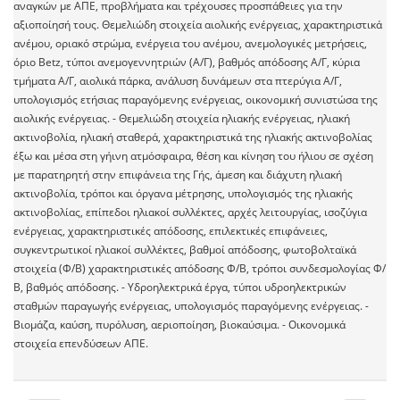
αναγκών με ΑΠΕ, προβλήματα και τρέχουσες προσπάθειες για την
αξιοποίησή τους. Θεμελιώδη στοιχεία αιολικής ενέργειας, χαρακτηριστικά
ανέμου, οριακό στρώμα, ενέργεια του ανέμου, ανεμολογικές μετρήσεις,
όριο Betz, τύποι ανεμογεννητριών (Α/Γ), βαθμός απόδοσης Α/Γ, κύρια
τμήματα Α/Γ, αιολικά πάρκα, ανάλυση δυνάμεων στα πτερύγια Α/Γ,
υπολογισμός ετήσιας παραγόμενης ενέργειας, οικονομική συνιστώσα της
αιολικής ενέργειας. - Θεμελιώδη στοιχεία ηλιακής ενέργειας, ηλιακή
ακτινοβολία, ηλιακή σταθερά, χαρακτηριστικά της ηλιακής ακτινοβολίας
έξω και μέσα στη γήινη ατμόσφαιρα, θέση και κίνηση του ήλιου σε σχέση
με παρατηρητή στην επιφάνεια της Γής, άμεση και διάχυτη ηλιακή
ακτινοβολία, τρόποι και όργανα μέτρησης, υπολογισμός της ηλιακής
ακτινοβολίας, επίπεδοι ηλιακοί συλλέκτες, αρχές λειτουργίας, ισοζύγια
ενέργειας, χαρακτηριστικές απόδοσης, επιλεκτικές επιφάνειες,
συγκεντρωτικοί ηλιακοί συλλέκτες, βαθμοί απόδοσης, φωτοβολταϊκά
στοιχεία (Φ/Β) χαρακτηριστικές απόδοσης Φ/Β, τρόποι συνδεσμολογίας Φ/
Β, βαθμός απόδοσης. - Υδροηλεκτρικά έργα, τύποι υδροηλεκτρικών
σταθμών παραγωγής ενέργειας, υπολογισμός παραγόμενης ενέργειας. -
Βιομάζα, καύση, πυρόλυση, αεριοποίηση, βιοκαύσιμα. - Οικονομικά
στοιχεία επενδύσεων ΑΠΕ.