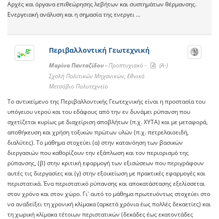
Αρχές και όργανα επιθεώρησης λεβήτων και συστημάτων θέρμανσης.
Ενεργειακή ανάλυση και η σημασία της ενεργει ...
Περιβαλλοντική Γεωτεχνική
Μαρίνα Πανταζίδου -
Προπτυχιακό -
(A-)
Σχολή Πολιτικών Μηχανικών, Εθνικό
Μετσόβιο Πολυτεχνείο
Το αντικείμενο της Περιβαλλοντικής Γεωτεχνικής είναι η προστασία του
υπόγειου νερού και του εδάφους από την εν δυνάμει ρύπανση που
σχετίζεται κυρίως με διαχείριση αποβλήτων (π.χ. ΧΥΤΑ) και με μεταφορά,
αποθήκευση και χρήση τοξικών πρώτων υλών (π.χ. πετρελαιοειδή,
διαλύτες). Το μάθημα στοχεύει (α) στην κατανόηση των βασικών
διεργασιών που καθορίζουν την εξάπλωση και τον περιορισμό της
ρύπανσης, (β) στην κριτική εφαρμογή των εξισώσεων που περιγράφουν
αυτές τις διεργασίες και (γ) στην εξοικείωση με πρακτικές εφαρμογές και
περιστατικά. Ένα περιστατικό ρύπανσης και αποκατάστασης εξελίσσεται
στον χρόνο και στον χώρο. Γι' αυτό το μάθημα πρωτευόντως στοχεύει στο
να αναδείξει τη χρονική κλίμακα (αρκετά χρόνια έως πολλές δεκαετίες) και
τη χωρική κλίμακα τέτοιων περιστατικών (δεκάδες έως εκατοντάδες