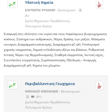
Υδατική Χημεία
ΕΛΕΥΘΕΡΙΑ ΨΥΛΛΑΚΗ -
Προπτυχιακό -
(A-)
Σχολή Μηχανικών Περιβάλλοντος,
Πολυτεχνείο Κρήτης
Εισαγωγή στις ιδιότητες του νερού και τους παγκόσμιους βιογεωχημικούς
κύκλους. Σύστημα των ανθρακικών, Νόμος δράσης των μαζών, Κλάσματα
ιονισμού, Διαγράμματα κατανομής, Διαγράμματα pC-pH, Υπολογισμοί
χημικής ισορροπίας, Χημική τιτλοδότηση οξέων και βάσεων, Ρυθμιστική
ένταση, Νόμοι της θερμοδυναμικής, Σταθερά ισορροπίας, Ιοντική ισχύς,
Συντελεστες ενεργότητας, Συμπλοκοποίηση, Οξείδωση – Αναγωγή,
Διαγράμματα pE-pH, Χημεία του χλωρίου
Περιβαλλοντικη Γεωχημεια
ΝΙΚΟΛΑΟΣ ΝΙΚΟΛΑΙΔΗΣ -
Μεταπτυχιακό -
(A+)
Σχολή Μηχανικών Περιβάλλοντος,
Πολυτεχνείο Κρήτης