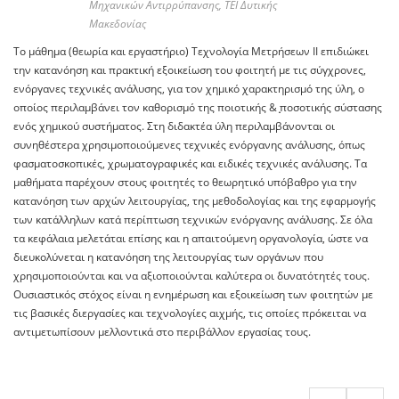
Μηχανικών Αντιρρύπανσης, ΤΕΙ Δυτικής
Μακεδονίας
Tο μάθημα (θεωρία και εργαστήριο) Τεχνολογία Μετρήσεων ΙΙ επιδιώκει
την κατανόηση και πρακτική εξοικείωση του φοιτητή με τις σύγχρονες,
ενόργανες τεχνικές ανάλυσης, για τον χημικό χαρακτηρισμό της ύλη, ο
οποίος περιλαμβάνει τον καθορισμό της ποιοτικής & ̟ποσοτικής σύστασης
ενός χημικού συστήματος. Στη διδακτέα ύλη περιλαμβάνονται οι
συνηθέστερα χρησιμοποιούμενες τεχνικές ενόργανης ανάλυσης, όπως
φασματοσκοπικές, χρωματογραφικές και ειδικές τεχνικές ανάλυσης. Τα
μαθήματα παρέχουν στους φοιτητές το θεωρητικό υπόβαθρο για την
κατανόηση των αρχών λειτουργίας, της μεθοδολογίας και της εφαρμογής
των κατάλληλων κατά περίπτωση τεχνικών ενόργανης ανάλυσης. Σε όλα
τα κεφάλαια μελετάται επίσης και η απαιτούμενη οργανολογία, ώστε να
διευκολύνεται η κατανόηση της λειτουργίας των οργάνων που
χρησιμοποιούνται και να αξιοποιούνται καλύτερα οι δυνατότητές τους.
Ουσιαστικός στόχος είναι η ενημέρωση και εξοικείωση των φοιτητών με
τις βασικές διεργασίες και τεχνολογίες αιχμής, τις οποίες πρόκειται να
αντιμετωπίσουν μελλοντικά στο περιβάλλον εργασίας τους.