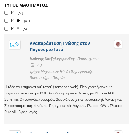
ΤΥΠΟΣ ΜΑΘΗΜΑΤΟΣ
(A-)
(A+)
(A)
Αναπαράσταση Γνώσης στον
Παγκόσμιο Ιστό
Ιωάννης Χατζηλυγερούδης -
Προπτυχιακό -
(A-)
Τμήμα Μηχανικών Η/Υ & Πληροφορικής,
Πανεπιστήμιο Πατρών
Η ιδέα του σημαντικού ιστού (semantic web). Περιγραφή αρχείων
παγκόσμιου ιστού με XML. Απόδοση σημασιολογίας με RDF και RDF
Schema. Οντολογίες (ορισμός, βασικά στοιχεία, κατασκευή). Λογική και
Συμπερασματική-Κανόνες. Περιγραφικές Λογικές. Γλώσσα OWL. Γλώσσα
RuleML. Εφαρμογές.