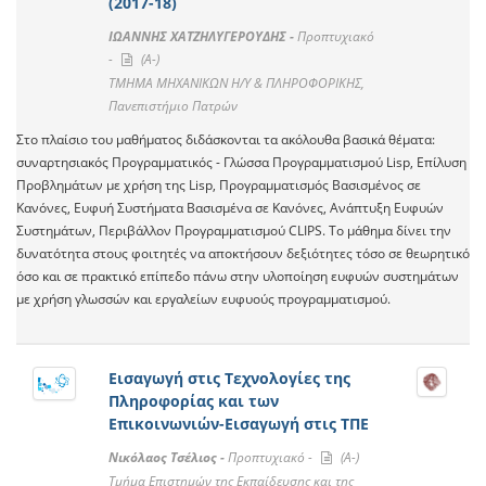
(2017-18)
ΙΩΑΝΝΗΣ ΧΑΤΖΗΛΥΓΕΡΟΥΔΗΣ -
Προπτυχιακό
-
(A-)
ΤΜΗΜΑ ΜΗΧΑΝΙΚΩΝ Η/Υ & ΠΛΗΡΟΦΟΡΙΚΗΣ,
Πανεπιστήμιο Πατρών
Στο πλαίσιο του μαθήματος διδάσκονται τα ακόλουθα βασικά θέματα:
συναρτησιακός Προγραμματικός - Γλώσσα Προγραμματισμού Lisp, Επίλυση
Προβλημάτων με χρήση της Lisp, Προγραμματισμός Βασισμένος σε
Κανόνες, Ευφυή Συστήματα Βασισμένα σε Κανόνες, Ανάπτυξη Ευφυών
Συστημάτων, Περιβάλλον Προγραμματισμού CLIPS. Το μάθημα δίνει την
δυνατότητα στους φοιτητές να αποκτήσουν δεξιότητες τόσο σε θεωρητικό
όσο και σε πρακτικό επίπεδο πάνω στην υλοποίηση ευφυών συστημάτων
με χρήση γλωσσών και εργαλείων ευφυούς προγραμματισμού.
Εισαγωγή στις Τεχνολογίες της
Πληροφορίας και των
Επικοινωνιών-Εισαγωγή στις ΤΠΕ
Νικόλαος Τσέλιος -
Προπτυχιακό -
(A-)
Τμήμα Επιστημών της Εκπαίδευσης και της