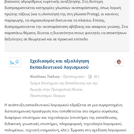
βασικούς αλγορίθμους ευρετικής αναζήτησης. Στη δεύτερη
διαπραγματεύεται κατηγορίες γλωσσών αναπαράστασης, όπως λογική
πρώτης τάξεως (και η υλοποίησή της στη γλώσσα Prolog), οι κανόνες
παραγωγής, τα σημασιολογικά δίκτυα και τα πλαίσια. Επίσης,
διαπραγματεύεται την αναπαράσταση αβέβαιης και ασαφούς γνώσης. Στα
παραπάνω θέματα, δίνεται η δυνατότητα στους φοιτητές να αποκτήσουν
δεξιότητες σε θεωρητικό και σε πρακτικό επίπεδο.
Σχεδιασμός και αξιολόγηση
Εκπαιδευτικού Λογισμικού
Νικόλαος Τσέλιος -
Προπτυχιακό -
(A-)
Τμήμα Επιστημών της Εκπαίδευσης και της
Αγωγής στην Προσχολική Ηλικία,
Πανεπιστήμιο Πατρών
Η ανάπτυξη εκπαιδευτικού λογισμικού εδράζεται σε μια συγκροτημένη
διεπιστημονική προσέγγιση που τοποθετείται στο σημείο σύγκλισης
διαφόρων επιστημών και τεχνολογιών (επιστήμες της εκπαίδευσης,
διδακτική, γνωστικές επιστήμες, πληροφορική, τεχνολογία λογισμικού,
πολυμέσων, τεχνητή νοημοσύνη, κλπ.). Έμφαση στη σχεδίαση λογισμικού