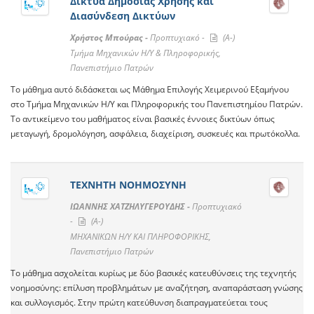
Δίκτυα Δημόσιας Χρήσης και
Διασύνδεση Δικτύων
Χρήστος Μπούρας -
Προπτυχιακό -
(A-)
Τμήμα Μηχανικών Η/Υ & Πληροφορικής,
Πανεπιστήμιο Πατρών
Το μάθημα αυτό διδάσκεται ως Μάθημα Επιλογής Χειμερινού Εξαμήνου
στο Τμήμα Μηχανικών Η/Υ και Πληροφορικής του Πανεπιστημίου Πατρών.
Το αντικείμενο του μαθήματος είναι βασικές έννοιες δικτύων όπως
μεταγωγή, δρομολόγηση, ασφάλεια, διαχείριση, συσκευές και πρωτόκολλα.
ΤΕΧΝΗΤΗ ΝΟΗΜΟΣΥΝΗ
ΙΩΑΝΝΗΣ ΧΑΤΖΗΛΥΓΕΡΟΥΔΗΣ -
Προπτυχιακό
-
(A-)
ΜΗΧΑΝΙΚΩΝ Η/Υ ΚΑΙ ΠΛΗΡΟΦΟΡΙΚΗΣ,
Πανεπιστήμιο Πατρών
Το μάθημα ασχολείται κυρίως με δύο βασικές κατευθύνσεις της τεχνητής
νοημοσύνης: επίλυση προβλημάτων με αναζήτηση, αναπαράσταση γνώσης
και συλλογισμός. Στην πρώτη κατεύθυνση διαπραγματεύεται τους