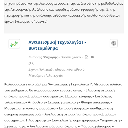
μηχανημάτων και της λειτουργία τους. 2. της ανάπτυξης της μεθοδολογίας
της Λειτουργικής Ανάλυσης και παραδειγμάτων εφαρμογής της. 3. της
περιγραφής και της ανάλυσης μεθόδων κατασκευής απλών και σύνθετων
έργων (γέφυρες, σήραγγες).
Αντισεισμική Τεχνολογία Ι -
Βιντεομάθημα
Ιωάννης Ψυχάρης -
Προπτυχιακό -
(A+)
Σχολή Πολιτικών Μηχανικών, Εθνικό
Μετσόβιο Πολυτεχνείο
Καλωσορίσατε στο μάθημα "Αντισεισμική Τεχνολογία Ι". Μέσα στο πλαίσιο
του μαθήματος θα παρουσιαστούν έννοιες όπως: • Ελαστική σεισμική
απόκριση μονοβαθμίων συστημάτων: Εξίσωση κίνησης – Ελεύθερες
ταλαντώσεις – Απόσβεση – Σεισμική απόκριση – Φάσμα απόκρισης –
Μορφές απεικόνισης φασμάτων – Επιρροή εδαφικών συνθηκών στη
σεισμική συμπεριφορά. • Ανελαστική σεισμική απόκριση μονοβαθμίων
συστημάτων: Πλαστιμότητα – Συντελεστής συμπεριφοράς – Υπεραντοχή –
Σχέσεις ¬qy-μ – Ανελαστικό φάσμα απόκρισης – Φάσμα σχεδιασμού –