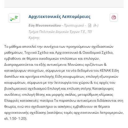
Αρχιτεκτονικές Λεπτομέρειες
Εύη Μουτσοπούλου -
Προπτυχιακό -
(A-)
Τμήμα Πολιτικών Δομικών Έργων T.E., ΤΕΙ
Κρήτης
Το μάθημα αποτελεί την συνέχεια των προηγούμενων σχεδιαστικών
μαθημάτων, Τεχνικό Σχέδιο και Αρχιτεκτονικό & Οικοδομικό Σχέδιο,
εμβαθύνει σε θέματα οικοδομικών επιλύσεων και επιλογών.
Διαπραγματεύεται τα εξής αντικείμενα: Μονώσεις οριζόντιων &
κατακόρυφων στοιχείων, σύμφωνα με τα νέα δεδομένα του ΚΕΝΑΚ Είδη
δαπέδων και κριτήρια επιλογής Είδη κουφωμάτων, επιλογή εξωτερικών
κουφωμάτων, σύμφωνα με την λειτουργία του χώρου & τις αρχές του
βιοκλιματικού σχεδιασμού Επιλογή και επίλυση στέγης Κατακόρυφες
συνδέσεις: επιλογή θέσης και μορφής σκάλας, μεταρύθμιση κλίμακας
Ελαφριές κατασκευές: πατάρια Τα παραπάνω αντικείμενα διδάσκονται στη
θεωρία, ενώ στο σχεδιαστήριο οι ασκήσεις εμβαθύνουν σε θέματα
αρχιτεκτονικής σχεδίασης (κατόψεις τομές αρχιτεκτονικών λεπρομερειών,
κλ. 1:50- 1:20).