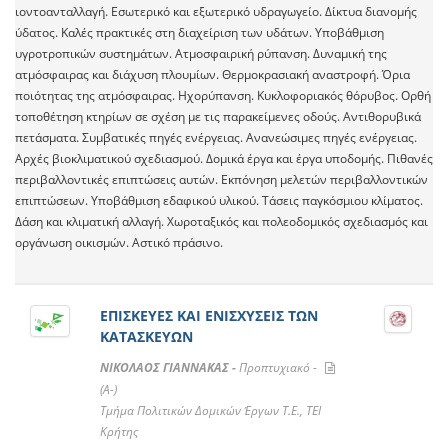
ιοντοανταλλαγή. Εσωτερικό και εξωτερικό υδραγωγείο. Δίκτυα διανομής
ύδατος. Καλές πρακτικές στη διαχείριση των υδάτων. Υποβάθμιση
υγροτροπικών συστημάτων. Ατμοσφαιρική ρύπανση. Δυναμική της
ατμόσφαιρας και διάχυση πλουμίων. Θερμοκρασιακή αναστροφή. Όρια
ποιότητας της ατμόσφαιρας. Ηχορύπανση. Κυκλοφοριακός θόρυβος. Ορθή
τοποθέτηση κτηρίων σε σχέση με τις παρακείμενες οδούς. Αντιθορυβικά
πετάσματα. Συμβατικές πηγές ενέργειας. Ανανεώσιμες πηγές ενέργειας.
Αρχές βιοκλιματικού σχεδιασμού. Δομικά έργα και έργα υποδομής. Πιθανές
περιβαλλοντικές επιπτώσεις αυτών. Εκπόνηση μελετών περιβαλλοντικών
επιπτώσεων. Υποβάθμιση εδαφικού υλικού. Τάσεις παγκόσμιου κλίματος.
Δάση και κλιματική αλλαγή. Χωροταξικός και πολεοδομικός σχεδιασμός και
οργάνωση οικισμών. Αστικό πράσινο.
ΕΠΙΣΚΕΥΕΣ ΚΑΙ ΕΝΙΣΧΥΣΕΙΣ ΤΩΝ
ΚΑΤΑΣΚΕΥΩΝ
ΝΙΚΟΛΑΟΣ ΓΙΑΝΝΑΚΑΣ -
Προπτυχιακό -
(A-)
Τμήμα Πολιτικών Δομικών Έργων T.E., ΤΕΙ
Κρήτης