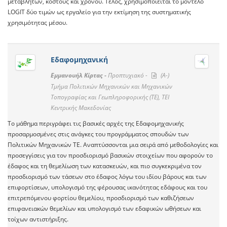
μεταβλητών, κόστους και χρόνου. Τέλος, χρησιμοποιείται το μοντέλο
LOGIT δύο τιμών ως εργαλείο για την εκτίμηση της συστηματικής
χρησιμότητας μέσου.
Εδαφομηχανική
Εμμανουήλ Κίρτας -
Προπτυχιακό -
(A-)
Τμήμα Πολιτικών Μηχανικών και Μηχανικών
Τοπογραφίας και Γεωπληροφορικής (ΤΕ), ΤΕΙ
Κεντρικής Μακεδονίας
Το μάθημα περιγράφει τις βασικές αρχές της Εδαφομηχανικής
προσαρμοσμένες στις ανάγκες του προγράμματος σπουδών των
Πολιτικών Μηχανικών ΤΕ. Αναπτύσσονται μια σειρά από μεθοδολογίες και
προσεγγίσεις για τον προσδιορισμό βασικών στοιχείων που αφορούν το
έδαφος και τη θεμελίωση των κατασκευών, και πιο συγκεκριμένα τον
προσδιορισμό των τάσεων στο έδαφος λόγω του ιδίου βάρους και των
επιφορτίσεων, υπολογισμό της φέρουσας ικανότητας εδάφους και του
επιτρεπόμενου φορτίου θεμελίου, προσδιορισμό των καθιζήσεων
επιφανειακών θεμελίων και υπολογισμό των εδαφικών ωθήσεων και
τοίχων αντιστήριξης.