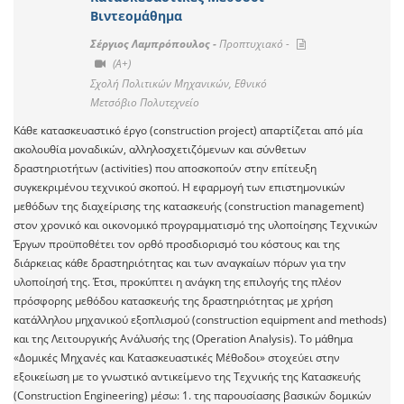
Βιντεομάθημα
Σέργιος Λαμπρόπουλος -
Προπτυχιακό -
(A+)
Σχολή Πολιτικών Μηχανικών, Εθνικό
Μετσόβιο Πολυτεχνείο
Κάθε κατασκευαστικό έργο (construction project) απαρτίζεται από μία
ακολουθία μοναδικών, αλληλοσχετιζόμενων και σύνθετων
δραστηριοτήτων (activities) που αποσκοπούν στην επίτευξη
συγκεκριμένου τεχνικού σκοπού. Η εφαρμογή των επιστημονικών
μεθόδων της διαχείρισης της κατασκευής (construction management)
στον χρονικό και οικονομικό προγραμματισμό της υλοποίησης Τεχνικών
Έργων προϋποθέτει τον ορθό προσδιορισμό του κόστους και της
διάρκειας κάθε δραστηριότητας και των αναγκαίων πόρων για την
υλοποίησή της. Έτσι, προκύπτει η ανάγκη της επιλογής της πλέον
πρόσφορης μεθόδου κατασκευής της δραστηριότητας με χρήση
κατάλληλου μηχανικού εξοπλισμού (construction equipment and methods)
και της Λειτουργικής Ανάλυσής της (Operation Analysis). Το μάθημα
«Δομικές Μηχανές και Κατασκευαστικές Μέθοδοι» στοχεύει στην
εξοικείωση με το γνωστικό αντικείμενο της Τεχνικής της Κατασκευής
(Construction Engineering) μέσω: 1. της παρουσίασης βασικών δομικών