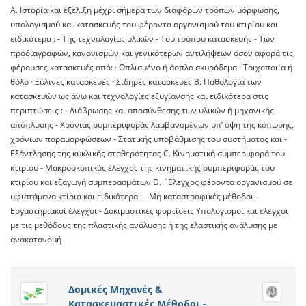
A. Ιστορία και εξέλιξη μέχρι σήμερα των διαφόρων τρόπων μόρφωσης,
υπολογισμού και κατασκευής του φέροντα οργανισμού του κτιρίου και
ειδικότερα : - Της τεχνολογίας υλικών - Του τρόπου κατασκευής - Των
προδιαγραφών, κανονισμών και γενικότερων αντιλήψεων όσον αφορά τις
φέρουσες κατασκευές από: · Οπλισμένο ή άοπλο σκυρόδεμα · Τοιχοποιία ή
θόλο · Ξύλινες κατασκευές · Σιδηρές κατασκευές B. Παθολογία των
κατασκευών ως άνω και τεχνολογίες εξυγίανσης και ειδικότερα στις
περιπτώσεις : - Διάβρωσης και αποσύνθεσης των υλικών ή μηχανικής
απόπλυσης - Χρόνιας συμπεριφοράς λαμβανομένων υπ’ όψη της κόπωσης,
χρόνιων παραμορφώσεων - Στατικής υποβάθμισης του συστήματος και -
Εξάντλησης της κυκλικής σταθερότητας C. Κινηματική συμπεριφορά του
κτιρίου - Μακροσκοπικός έλεγχος της κινηματικής συμπεριφοράς του
κτιρίου και εξαγωγή συμπερασμάτων D. ΄Ελεγχος φέροντα οργανισμού σε
υφιστάμενα κτίρια και ειδικότερα : - Μη καταστροφικές μέθοδοι -
Εργαστηριακοί έλεγχοι - Δοκιμαστικές φορτίσεις Υπολογισμοί και έλεγχοι
με τις μεθόδους της πλαστικής ανάλυσης ή της ελαστικής ανάλυσης με
ανακατανομή
Δομικές Μηχανές &
Κατασκευαστικές Μέθοδοι -