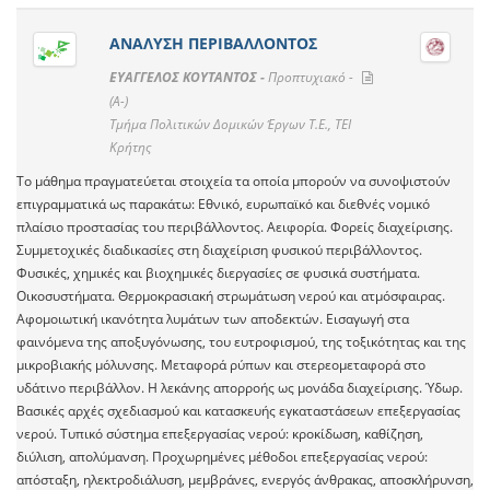
ΑΝΑΛΥΣΗ ΠΕΡΙΒΑΛΛΟΝΤΟΣ
ΕΥΑΓΓΕΛΟΣ ΚΟΥΤΑΝΤΟΣ -
Προπτυχιακό -
(A-)
Τμήμα Πολιτικών Δομικών Έργων Τ.Ε., ΤΕΙ
Κρήτης
Το μάθημα πραγματεύεται στοιχεία τα οποία μπορούν να συνοψιστούν
επιγραμματικά ως παρακάτω: Εθνικό, ευρωπαϊκό και διεθνές νομικό
πλαίσιο προστασίας του περιβάλλοντος. Αειφορία. Φορείς διαχείρισης.
Συμμετοχικές διαδικασίες στη διαχείριση φυσικού περιβάλλοντος.
Φυσικές, χημικές και βιοχημικές διεργασίες σε φυσικά συστήματα.
Οικοσυστήματα. Θερμοκρασιακή στρωμάτωση νερού και ατμόσφαιρας.
Αφομοιωτική ικανότητα λυμάτων των αποδεκτών. Εισαγωγή στα
φαινόμενα της αποξυγόνωσης, του ευτροφισμού, της τοξικότητας και της
μικροβιακής μόλυνσης. Μεταφορά ρύπων και στερεομεταφορά στο
υδάτινο περιβάλλον. Η λεκάνης απορροής ως μονάδα διαχείρισης. Ύδωρ.
Βασικές αρχές σχεδιασμού και κατασκευής εγκαταστάσεων επεξεργασίας
νερού. Τυπικό σύστημα επεξεργασίας νερού: κροκίδωση, καθίζηση,
διύλιση, απολύμανση. Προχωρημένες μέθοδοι επεξεργασίας νερού:
απόσταξη, ηλεκτροδιάλυση, μεμβράνες, ενεργός άνθρακας, αποσκλήρυνση,