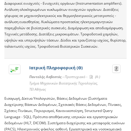
Διαφορικοί ενισχυτές - Ενισχυτές οργάνων (Instrumentation amplifiers).
Ανάλυση ολοκληρωμένων κυκλωμάτων ενισχυτών οργάνων. Διατάξεις
γέφυρας σε μηχανοηλεκτρικούς και θερμοηλεκτρικούς μετατροπείς -
ανάλυση ευαισθησίας. Κυκλώματα προστασίας ηλεκτρομαγνητικών
παρεμβολών σε βιοϊατρικές συσκευές. Διαμόρφωση και αποδιαμόρφωση.
Τεχνικές μετάδοσης. Διατάξεις μικροκυμάτων. Τροφοδοτικά χαμηλών,
υψηλών και υπερυψηλών τάσεων. Δίοδοι και τρανζίστορ ισχύος, θυρίστορ,
ταλαντωτές ισχύος. Τροφοδοτικά Βιοϊατρικών Συσκευών.
Ιατρική Πληροφορική (Θ)
Παντελής Ασβεστάς -
Προπτυχιακό -
(A-)
Τμήμα Μηχανικών Βιοϊατρικής Τεχνολογίας,
ΤΕΙ Αθήνας
Εισαγωγή, Δίκτυα Υπολογιστών, Βάσεις Δεδομένων (Συστήματα
Διαχείρισης Βάσεων Δεδομένων, Σχεσιακές Βάσεις Δεδομένων, Πίνακες,
Σχέσεις Πινάκων, Περιορισμοί, Κανονικοποίηση, Structured Query
Language - SQL), Πρότυπα αποθήκευσης ιατρικών και εργαστηριακών
δεδομένων (HL7, DICOM). Συστήματα διαχείρισης και μεταφοράς εικόνων
(PACS), Ηλεκτρονικός φάκελος ασθενή. Εργαστηριακά και νοσοκομειακά