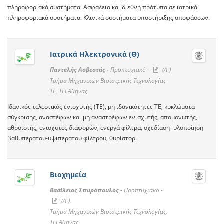
πληροφοριακά συστήματα. Ασφάλεια και διεθνή πρότυπα σε ιατρικά
πληροφοριακά συστήματα. Κλινικά συστήματα υποστήριξης αποφάσεων.
Ιατρικά Ηλεκτρονικά (Θ)
Παντελής Ασβεστάς -
Προπτυχιακό -
(A-)
Τμήμα Μηχανικών Βιοϊατρικής Τεχνολογίας
TE, ΤΕΙ Αθήνας
Ιδανικός τελεστικός ενισχυτής (ΤΕ), μη ιδανικότητες ΤΕ, κυκλώματα
σύγκρισης, αναστέφων και μη αναστρέφων ενισχυτής, απομονωτής,
αθροιστής, ενισχυτές διαφορών, ενεργά φίλτρα, σχεδίαση- υλοποίηση
βαθυπερατού-υψιπερατού φίλτρου, θυρίστορ.
Βιοχημεία
Βασίλειος Σπυρόπουλος -
Προπτυχιακό -
(A-)
Τμήμα Μηχανικών Βιοϊατρικής Τεχνολογίας,
ΤΕΙ Αθήνας