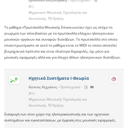
Χρυσούλα Αλεξενδράκη -
Προπτυχιακό -
(A-)
Μηχανικών Μουσικής Τεχνολογίας και
Ακουστικής, ΤΕΙ Κρήτης
Το μάθημα «Πρωτόκολλα Μουσικής Επικοινωνίας» έχει ως στόχο τη
γνωριμία των σπουδαστών με τα πρωτόκολλα ελέγχου ηλεκτρονικών
μουσικών οργάνων και συναφών διατάξεων. Το πρωτόκολλο στο οποίο
επικεντρωνόμαστε σε αυτό το μάθημα είναι το MIDI το οποίο αποτελεί
βιομηχανικό πρότυπο και είναι ιδιαίτερα δημοφιλές, όχι μόνο για
μουσικές εφαρμογές αλλά και για έλεγχο άλλων ηλεκτρονικών διατάξεων.
Ηχητικά Συστήματα Ι-Θεωρία
Κώστας Κεχράκος -
Προπτυχιακό -
(A+)
Μηχανικών Μουσικής Τεχνολογίας και
Ακουστικής, ΤΕΙ Κρήτης
Εισαγωγή των στον χώρο της ηλεκτρακουστικής και των ηχητικών
συστημάτων και εγκαταστάσεων, με έμφαση στις μουσικές εφαρμογές.