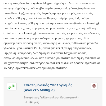
συστήματα, θεωρία παιγνίων. Μηχανική μάθηση: Δέντρα αποφάσεων,
επαγωγική μάθηση, μάθηση βασισμένη στις επεξηγήσεις (explanation
based learning), επαγωγικός λογικός προγραμματισμός, στατιστικές
μέθοδοι μάθησης, μοντέλα naive Bayes, ο αλγόριθμος EM, μάθηση
μειγμάτων Gauss, μάθηση βασισμένη σε στιγμιότυπα (instance learning),
μοντέλα και μηχανές πυρήνων, νευρωνικά δίκτυα, ενισχυτική μάθηση
(reinforcement learning). Επικοινωνία: Τυπικές γραμματικές και γλώσσες,
συντακτική ανάλυση, σημασιολογική ερμηνεία, γραμματικές DCG,
αμφισημία και αποσαφήνιση, κατανόηση κειμένων, πιθανοτικά μοντέλα
γλωσσών, γραμματικές PCFG, ανάκτηση και εξαγωγή πληροφοριών,
μηχανική μετάφραση. Αντίληψη και ενέργεια: Μηχανική όραση,
αναγνώριση αντικειμένων από εικόνες, ρομποτική αντίληψη, εντοπισμός
και χαρτογράφηση, αισθητήρες ρομπότ και συσκευές δράσης, σχεδιασμός
κίνησης, αρχιτεκτονικές λογισμικού ρομποτικής.
Επιστημονικός Υπολογισμός
(Ανοικτό Μάθημα)
Ευστράτιος Γαλλόπουλος -
Προπτυχιακό -
(A+)