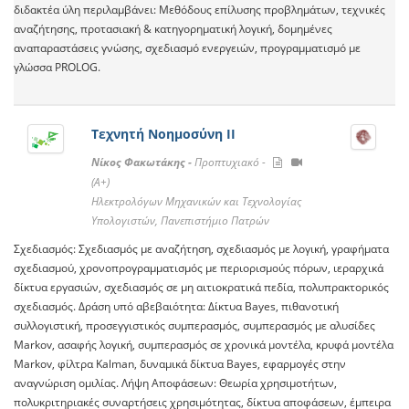
διδακτέα ύλη περιλαμβάνει: Μεθόδους επίλυσης προβλημάτων, τεχνικές
αναζήτησης, προτασιακή & κατηγορηματική λογική, δομημένες
αναπαραστάσεις γνώσης, σχεδιασμό ενεργειών, προγραμματισμό με
γλώσσα PROLOG.
Τεχνητή Νοημοσύνη ΙΙ
Νίκος Φακωτάκης -
Προπτυχιακό -
(A+)
Ηλεκτρολόγων Μηχανικών και Τεχνολογίας
Υπολογιστών, Πανεπιστήμιο Πατρών
Σχεδιασμός: Σχεδιασμός με αναζήτηση, σχεδιασμός με λογική, γραφήματα
σχεδιασμού, χρονοπρογραμματισμός με περιορισμούς πόρων, ιεραρχικά
δίκτυα εργασιών, σχεδιασμός σε μη αιτιοκρατικά πεδία, πολυπρακτορικός
σχεδιασμός. Δράση υπό αβεβαιότητα: Δίκτυα Bayes, πιθανοτική
συλλογιστική, προσεγγιστικός συμπερασμός, συμπερασμός με αλυσίδες
Markov, ασαφής λογική, συμπερασμός σε χρονικά μοντέλα, κρυφά μοντέλα
Markov, φίλτρα Kalman, δυναμικά δίκτυα Bayes, εφαρμογές στην
αναγνώριση ομιλίας. Λήψη Αποφάσεων: Θεωρία χρησιμοτήτων,
πολυκριτηριακές συναρτήσεις χρησιμότητας, δίκτυα αποφάσεων, έμπειρα