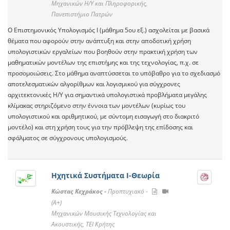
Μηχανικών Η/Υ και Πληροφορικής,
Πανεπιστήμιο Πατρών
Ο Επιστημονικός Υπολογισμός Ι (μάθημα 5ου εξ.) ασχολείται με βασικά
θέματα που αφορούν στην ανάπτυξη και στην αποδοτική χρήση
υπολογιστικών εργαλείων που βοηθούν στην πρακτική χρήση των
μαθηματικών μοντέλων της επιστήμης και της τεχνολογίας, π.χ. σε
προσομοιώσεις. Στο μάθημα αναπτύσσεται το υπόβαθρο για το σχεδιασμό
αποτελεσματικών αλγορίθμων και λογισμικού για σύγχρονες
αρχιτεκτονικές Η/Υ για σημαντικά υπολογιστικά προβλήματα μεγάλης
κλίμακας στηριζόμενο στην έννοια των μοντέλων (κυρίως του
υπολογιστικού και αριθμητικού, με σύντομη εισαγωγή στο διακριτό
μοντέλο) και στη χρήση τους για την πρόβλεψη της επίδοσης και
σφάλματος σε σύγχρονους υπολογισμούς.
Ηχητικά Συστήματα Ι-Θεωρία
Κώστας Κεχράκος -
Προπτυχιακό -
(A+)
Μηχανικών Μουσικής Τεχνολογίας και
Ακουστικής, ΤΕΙ Κρήτης