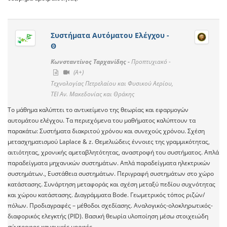
Συστήματα Αυτόματου Ελέγχου -
Θ
Κωνσταντίνος Ταρχανίδης -
Προπτυχιακό -
(A+)
Τεχνολογίας Πετρελαίου και Φυσικού Αερίου,
ΤΕΙ Αν. Μακεδονίας και Θράκης
Το μάθημα καλύπτει το αντικείμενο της θεωρίας και εφαρμογών
αυτομάτου ελέγχου. Τα περιεχόμενα του μαθήματος καλύπτουν τα
παρακάτω: Συστήματα διακριτού χρόνου και συνεχούς χρόνου. Σχέση
μετασχηματισμού Laplace & z. Θεμελιώδεις έννοιες της γραμμικότητας,
αιτιότητας, χρονικής αμεταβλητότητας, αναστροφή του συστήματος. Απλά
παραδείγματα μηχανικών συστημάτων. Απλά παραδείγματα ηλεκτρικών
συστημάτων., Ευστάθεια συστημάτων. Περιγραφή συστημάτων στο χώρο
κατάστασης. Συνάρτηση μεταφοράς και σχέση μεταξύ πεδίου συχνότητας
και χώρου κατάστασης. Διαγράμματα Bode. Γεωμετρικός τόπος ριζών/
πόλων. Προδιαγραφές – μέθοδοι σχεδίασης. Αναλογικός-ολοκληρωτικός-
διαφορικός ελεγκτής (PID). Βασική θεωρία υλοποίηση μέσω στοιχειώδη
σύντροφος κανονικές μορφές