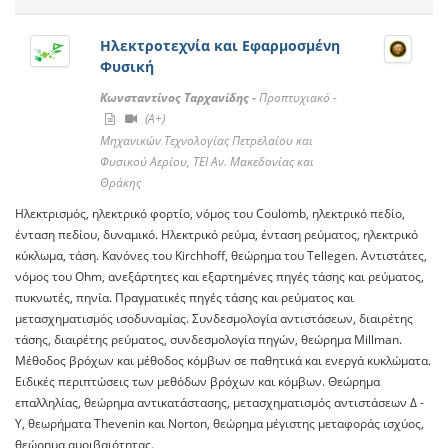
Ηλεκτροτεχνία και Εφαρμοσμένη
Φυσική
Κωνσταντίνος Ταρχανίδης -
Προπτυχιακό -
(A+)
Μηχανικών Τεχνολογίας Πετρελαίου και
Φυσικού Αερίου, ΤΕΙ Αν. Μακεδονίας και
Θράκης
Ηλεκτρισμός, ηλεκτρικό φορτίο, νόμος του Coulomb, ηλεκτρικό πεδίο,
ένταση πεδίου, δυναμικό. Ηλεκτρικό ρεύμα, ένταση ρεύματος, ηλεκτρικό
κύκλωμα, τάση. Κανόνες του Kirchhoff, θεώρημα του Tellegen. Αντιστάτες,
νόμος του Ohm, ανεξάρτητες και εξαρτημένες πηγές τάσης και ρεύματος,
πυκνωτές, πηνία. Πραγματικές πηγές τάσης και ρεύματος και
μετασχηματισμός ισοδυναμίας. Συνδεσμολογία αντιστάσεων, διαιρέτης
τάσης, διαιρέτης ρεύματος, συνδεσμολογία πηγών, θεώρημα Millman.
Μέθοδος βρόχων και μέθοδος κόμβων σε παθητικά και ενεργά κυκλώματα.
Ειδικές περιπτώσεις των μεθόδων βρόχων και κόμβων. Θεώρημα
επαλληλίας, θεώρημα αντικατάστασης, μετασχηματισμός αντιστάσεων Δ -
Υ, θεωρήματα Thevenin και Norton, θεώρημα μέγιστης μεταφοράς ισχύος,
θεώρημα αμοιβαιότητας.