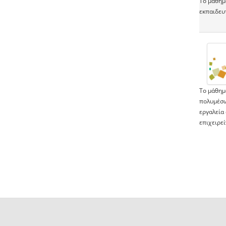
Το μάθημ
εκπαιδευ
Το μάθημ
πολυμέσω
εργαλεία
επιχειρεί