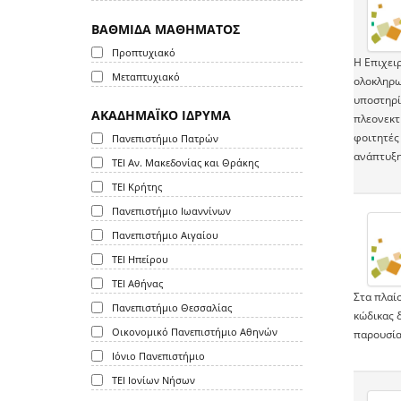
ΒΑΘΜΙΔΑ ΜΑΘΗΜΑΤΟΣ
Προπτυχιακό
Η Επιχει
Μεταπτυχιακό
ολοκληρω
υποστηρί
ΑΚΑΔΗΜΑΪΚΟ ΙΔΡΥΜΑ
πλεονεκτ
φοιτητές 
Πανεπιστήμιο Πατρών
ανάπτυξη
ΤΕΙ Αν. Μακεδονίας και Θράκης
ΤΕΙ Κρήτης
Πανεπιστήμιο Ιωαννίνων
Πανεπιστήμιο Αιγαίου
ΤΕΙ Ηπείρου
ΤΕΙ Αθήνας
Στα πλαί
Πανεπιστήμιο Θεσσαλίας
κώδικας 
Οικονομικό Πανεπιστήμιο Αθηνών
παρουσίασ
Ιόνιο Πανεπιστήμιο
ΤΕΙ Ιονίων Νήσων