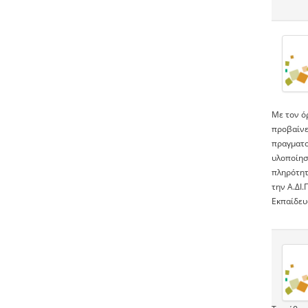
Με τον ό
προβαίνε
πραγματο
υλοποίησ
πληρότητά
την Α.ΔΙ
Εκπαίδευ