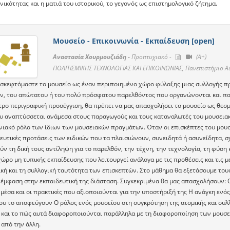
νικότητας και η ματιά του ιστορικού, το γεγονός ως επιστημολογικό ζήτημα.
Μουσείο - Επικοινωνία - Εκπαίδευση [open]
Αναστασία Χουρμουζιάδη -
Προπτυχιακό -
(A+)
ΠΟΛΙΤΙΣΜΙΚΗΣ ΤΕΧΝΟΛΟΓΙΑΣ ΚΑΙ ΕΠΙΚΟΙΝΩΝΙΑΣ, Πανεπιστήμιο Α
σκεφτόμαστε το μουσείο ως έναν περιποιημένο χώρο φύλαξης μιας συλλογής π
ν, του απώτατου ή του πολύ πρόσφατου παρελθόντος που οργανώνονται και παρ
τερο περιγραφική προσέγγιση, θα πρέπει να μας απασχολήσει το μουσείο ως θε
υ αναπτύσσεται ανάμεσα στους παραγωγούς και τους καταναλωτές του μουσεια
νιακό ρόλο των ίδιων των μουσειακών πραγμάτων. Όταν οι επισκέπτες του μουσε
ευτικές προτάσεις των ειδικών που τα πλαισιώνουν, συνειδητά ή ασυνείδητα, σχη
ν τη δική τους αντίληψη για το παρελθόν, την τέχνη, την τεχνολογία, τη φύση
ώρο μη τυπικής εκπαίδευσης που λειτουργεί ανάλογα με τις προθέσεις και τις μ
ική και τη συλλογική ταυτότητα των επισκεπτών. Στο μάθημα θα εξετάσουμε το
 έμφαση στην εκπαιδευτική της διάσταση. Συγκεκριμένα θα μας απασχολήσουν: 
μέσα και οι πρακτικές που αξιοποιούνται για την υποστήριξή της Η ανάγκη ενό
ου το αποφεύγουν Ο ρόλος ενός μουσείου στη συγκρότηση της ατομικής και συλ
 και το πώς αυτά διαφοροποιούνται παράλληλα με τη διαφοροποίηση των μουσει
 από την άλλη.