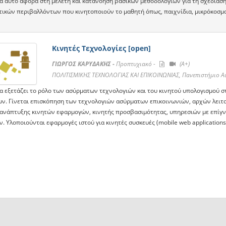
α αυτό αφορά στη μελέτη και κατανόηση βασικών μεθοδολογιών για τη σχεδίαση
τικών περιβαλλόντων που κινητοποιούν το μαθητή όπως, παιχνίδια, μικρόκοσμοι
Κινητές Τεχνολογίες [open]
ΓΙΩΡΓΟΣ ΚΑΡΥΔΑΚΗΣ -
Προπτυχιακό -
(A+)
ΠΟΛΙΤΙΣΜΙΚΗΣ ΤΕΧΝΟΛΟΓΙΑΣ ΚΑΙ ΕΠΙΚΟΙΝΩΝΙΑΣ, Πανεπιστήμιο Α
α εξετάζει το ρόλο των ασύρματων τεχνολογιών και του κινητού υπολογισμού 
ν. Γίνεται επισκόπηση των τεχνολογιών ασύρματων επικοινωνιών, αρχών λειτο
 ανάπτυξης κινητών εφαρμογών, κινητής προσβασιμότητας, υπηρεσιών με επίγνω
ν. Υλοποιούνται εφαρμογές ιστού για κινητές συσκευές (mobile web application