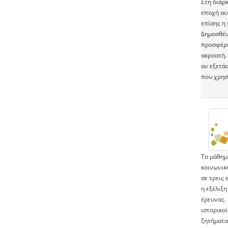
Στη διάρ
εποχή αυ
επίσης η 
Δημοσθένη
προσφέρο
ακροατή. 
αν εξετά
που χρησ
Το μάθημα
κοινωνικέ
σε τρεις 
η εξέλιξη
έρευνας.
ιστορικοί
ζητήματα 