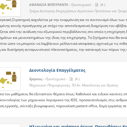
ΑΘΑΝΑΣΙΑ ΜΠΟΥΡΑΝΤΑ -
Προπτυχιακό -
(A-)
Τμήμα Διοίκησης Επιχειρήσεων Αγροτικών Προϊόντων και Τροφ
ρησιακή Στρατηγική ασχολείται με την εναρμόνιση και το συντονισμό όλων των 
μένης κοινής προσέγγισης με στόχο την αποτελεσματική διαχείριση του αβέβ
ζεται από την ανάλυση του εξωτερικού περιβάλλοντος στο οποίο η επιχείρηση 
ημάτων και μειονεκτημάτων της ίδιας της επιχείρησης. Τα ζητήματα που θα αν
έτσι ώστε να μπορούν να λαμβάνουν μελλοντικά αποφάσεις σχετικά με τις πιθαν
 και διατήρηση ανταγωνιστικού πλεονεκτήματος, την κατανομή των πόρων της κ
Δεοντολογία Επαγγέλματος
Χρήστος -
Προπτυχιακό -
(A-)
Μηχανικών Πληροφορικής, ΤΕΙ Αν. Μακεδονίας και Θράκης
σια του μαθήματος θα εξεταστούν θέματα όπως: Καθολικοί και ειδικοί κανόνες ε
δεοντολογίας των μηχανικών λογισμικού της IEEE, προσανατολισμός στις ανθρώ
η εργασής, σύνταξη βιογραφικού, παρουσίαση pattent office, δομή εργασίας σε 
Ηλικωμένα και ανάπηρα άτομα. Παρεμβάσεις Κο