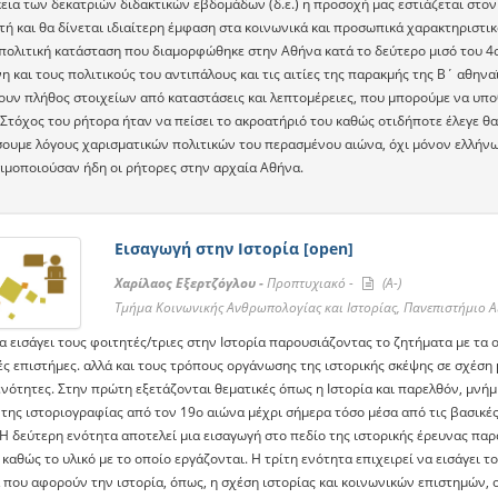
κεια των δεκατριών διδακτικών εβδομάδων (δ.ε.) η προσοχή μας εστιάζεται στο
τή και θα δίνεται ιδιαίτερη έμφαση στα κοινωνικά και προσωπικά χαρακτηριστικ
πολιτική κατάσταση που διαμορφώθηκε στην Αθήνα κατά το δεύτερο μισό του 4ου 
 και τους πολιτικούς του αντιπάλους και τις αιτίες της παρακμής της Β΄ αθηνα
υν πλήθος στοιχείων από καταστάσεις και λεπτομέρειες, που μπορούμε να υπο
Στόχος του ρήτορα ήταν να πείσει το ακροατήριό του καθώς οτιδήποτε έλεγε θα
σουμε λόγους χαρισματικών πολιτικών του περασμένου αιώνα, όχι μόνον ελλήν
ιμοποιούσαν ήδη οι ρήτορες στην αρχαία Αθήνα.
Εισαγωγή στην Ιστορία [open]
Χαρίλαος Εξερτζόγλου -
Προπτυχιακό -
(A-)
Tμήμα Κοινωνικής Ανθρωπολογίας και Ιστορίας, Πανεπιστήμιο Α
 εισάγει τους φοιτητές/τριες στην Ιστορία παρουσιάζοντας το ζητήματα με τα οπ
ς επιστήμες. αλλά και τους τρόπους οργάνωσης της ιστορικής σκέψης σε σχέση 
ενότητες. Στην πρώτη εξετάζονται θεματικές όπως η Ιστορία και παρελθόν, μνήμ
 της ιστοριογραφίας από τον 19ο αιώνα μέχρι σήμερα τόσο μέσα από τις βασικές
 Η δεύτερη ενότητα αποτελεί μια εισαγωγή στο πεδίο της ιστορικής έρευνας πα
 καθώς το υλικό με το οποίο εργάζονται. Η τρίτη ενότητα επιχειρεί να εισάγει 
που αφορούν την ιστορία, όπως, η σχέση ιστορίας και κοινωνικών επιστημών, ο