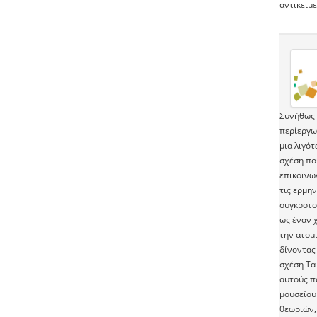
αντικειμε
Συνήθως 
περίεργω
μια λιγό
σχέση πο
επικοινω
τις ερμην
συγκροτού
ως έναν χ
την ατομ
δίνοντας
σχέση Τα 
αυτούς π
μουσείου
θεωριών,