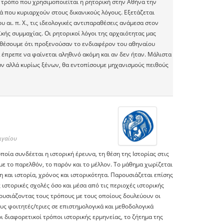
ν τρόπο που χρησιμοποιείται η ρητορική στην Αθήνα την
ά που κυριαρχούν στους δικανικούς λόγους. Εξετάζεται
αι. π. Χ., τις ιδεολογικές αντιπαραθέσεις ανάμεσα στον
ϊκής συμμαχίας. Οι ρητορικοί λόγοι της αρχαιότητας μας
θέσουμε ότι προξενούσαν το ενδιαφέρον του αθηναίου
 έπρεπε να φαίνεται αληθινό ακόμη και αν δεν ήταν. Μάλιστα
ων αλλά κυρίως ξένων, θα εντοπίσουμε μηχανισμoύς πειθούς
ιγαίου
οία συνδέεται η ιστορική έρευνα, τη θέση της Ιστορίας στις
με το παρελθόν, το παρόν και το μέλλον. Το μάθημα χωρίζεται
η και ιστορία, χρόνος και ιστορικότητα. Παρουσιάζεται επίσης
 ιστορικές σχολές όσο και μέσα από τις περιοχές ιστορικής
ρουσιάζοντας τους τρόπους με τους οποίους δουλεύουν οι
τους φοιτητές/τριες σε επιστημολογικά και μεθοδολογικά
ι διαφορετικοί τρόποι ιστορικής ερμηνείας, το ζήτημα της