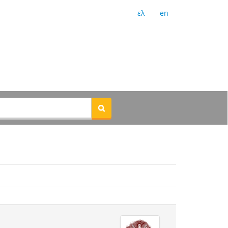
ελ
en