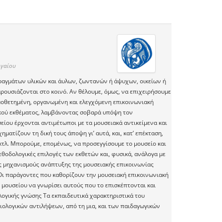
ιγαίου
ραγμάτων υλικών και άυλων, ζωντανών ή άψυχων, οικείων ή
ουσιάζονται στο κοινό. Αν θέλουμε, όμως, να επιχειρήσουμε
σμοθετημένη, οργανωμένη και ελεγχόμενη επικοινωνιακή
κού εκθέματος, λαμβάνοντας σοβαρά υπόψη τον
ίου έρχονται αντιμέτωποι με τα μουσειακά αντικείμενα και
ματίζουν τη δική τους άποψη γι’ αυτά, και, κατ’ επέκταση,
 κτλ. Μπορούμε, επομένως, να προσεγγίσουμε το μουσείο και
εθοδολογικές επιλογές των εκθετών και, φυσικά, ανάλογα με
υς μηχανισμούς ανάπτυξης της μουσειακής επικοινωνίας
Οι παράγοντες που καθορίζουν την μουσειακή επικοινωνιακή
ς μουσείου να γνωρίσει αυτούς που το επισκέπτονται και
λογικής γνώσης Τα εκπαιδευτικά χαρακτηριστικά του
ολογικών αντιλήψεων, από τη μια, και των παιδαγωγικών