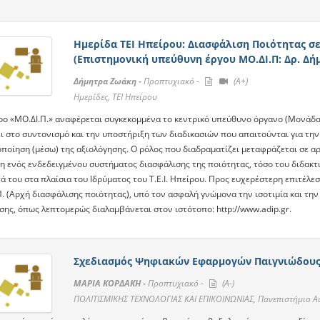
Ημερίδα ΤΕΙ Ηπείρου: Διασφάλιση Ποιότητας σ
(Επιστημονική υπεύθυνη έργου ΜΟ.ΔΙ.Π: Δρ. Δή
Δήμητρα Ζωάκη -
Προπτυχιακό -
(A+)
Ημερίδες, ΤΕΙ Ηπείρου
ρο «ΜΟ.ΔΙ.Π.» αναφέρεται συγκεκομμένα το κεντρικό υπεύθυνο όργανο (Μoνάδα 
ι στο συντονισμό και την υποστήριξη των διαδικασιών που απαιτούνται για την
ποίηση (μέσω) της αξιολόγησης. Ο ρόλος που διαδραματίζει μεταφράζεται σε α
η ενός ενδεδειγμένου συστήματος διασφάλισης της ποιότητας, τόσο του διδακτικ
 του στα πλαίσια του Ιδρύματος του Τ.Ε.Ι. Ηπείρου. Προς ευχερέστερη επιτέλε
.Π. (Αρχή διασφάλισης ποιότητας), υπό τον ασφαλή γνώμονα την ισοτιμία και τη
σης, όπως λεπτομερώς διαλαμβάνεται στον ιστότοπο: http://www.adip.gr.
Σχεδιασμός Ψηφιακών Εφαρμογών Παιγνιώδους
ΜΑΡΙΑ ΚΟΡΔΑΚΗ -
Προπτυχιακό -
(A-)
ΠΟΛΙΤΙΣΜΙΚΗΣ ΤΕΧΝΟΛΟΓΙΑΣ ΚΑΙ ΕΠΙΚΟΙΝΩΝΙΑΣ, Πανεπιστήμιο Α