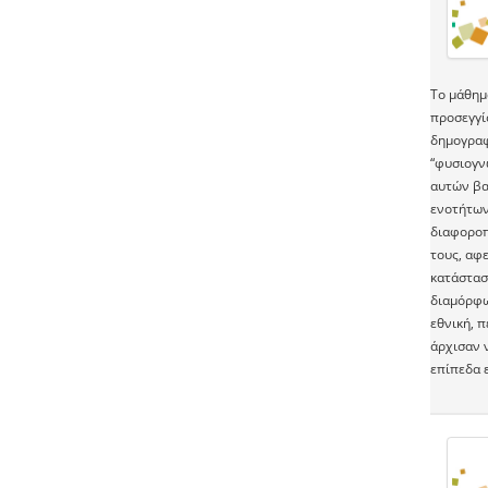
Το μάθημ
προσεγγί
δημογραφ
“φυσιογνω
αυτών βα
ενοτήτων
διαφοροπ
τους, αφ
κατάστασ
διαμόρφω
εθνική, π
άρχισαν ν
επίπεδα 