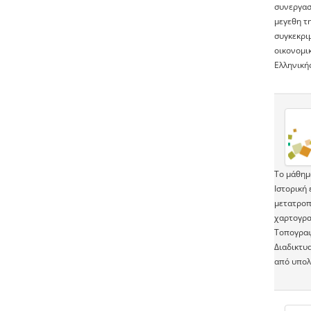
συνεργασ
μεγεθη τη
συγκεκρι
οικονομικ
Ελληνικής
Το μάθημα
Ιστορική
μετατροπ
χαρτογρα
Τοπογραφ
Διαδικτυ
από υπολο