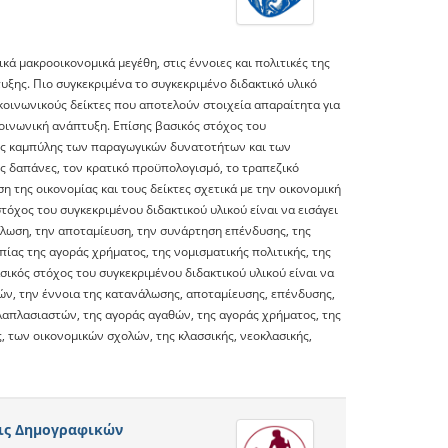
ά μακροοικονομικά μεγέθη, στις έννοιες και πολιτικές της
υξης. Πιο συγκεκριμένα το συγκεκριμένο διδακτικό υλικό
ι κοινωνικούς δείκτες που αποτελούν στοιχεία απαραίτητα για
οινωνική ανάπτυξη. Επίσης βασικός στόχος του
 της καμπύλης των παραγωγικών δυνατοτήτων και των
ες δαπάνες, τον κρατικό προϋπολογισμό, το τραπεζικό
 της οικονομίας και τους δείκτες σχετικά με την οικονομική
τόχος του συγκεκριμένου διδακτικού υλικού είναι να εισάγει
νάλωση, την αποταμίευση, την συνάρτηση επένδυσης, της
πίας της αγοράς χρήματος, της νομισματικής πολιτικής, της
σικός στόχος του συγκεκριμένου διδακτικού υλικού είναι να
ν, την έννοια της κατανάλωσης, αποταμίευσης, επένδυσης,
λαπλασιαστών, της αγοράς αγαθών, της αγοράς χρήματος, της
, των οικονομικών σχολών, της κλασσικής, νεοκλασικής,
εις Δημογραφικών