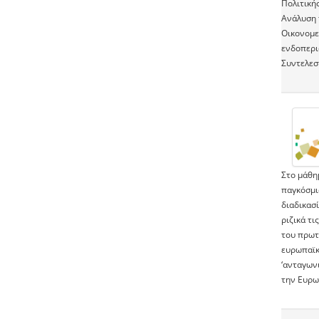
Πολιτική
Ανάλυση 
Οικονομε
ενδοπερι
Συντελεσ
Στο μάθημ
παγκόσμι
διαδικασ
ριζικά τι
του πρωτε
ευρωπαϊκή
‘ανταγωνι
την Ευρω