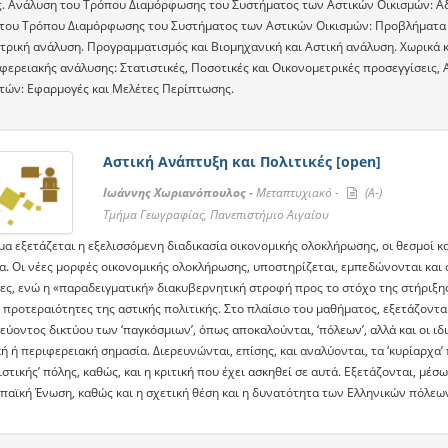
ς. Ανάλυση του Τρόπου Διαμόρφωσης του Συστήματος των Αστικών Οικισμών: Αδ
του Τρόπου Διαμόρφωσης του Συστήματος των Αστικών Οικισμών: Προβλήματα τ
τρική ανάλυση. Προγραμματισμός και Βιομηχανική και Αστική ανάλυση. Χωρικά κ
φερειακής ανάλυσης: Στατιστικές, Ποσοτικές και Οικονομετρικές προσεγγίσεις
τών: Εφαρμογές και Μελέτες Περίπτωσης.
Αστική Ανάπτυξη και Πολιτικές [open]
Ιωάννης Χωριανόπουλος -
Μεταπτυχιακό -
(A-)
Τμήμα Γεωγραφίας, Πανεπιστήμιο Αιγαίου
α εξετάζεται η εξελισσόμενη διαδικασία οικονομικής ολοκλήρωσης, οι θεσμοί κα
α. Οι νέες μορφές οικονομικής ολοκλήρωσης, υποστηρίζεται, εμπεδώνονται και 
ίες, ενώ η «παραδειγματική» διακυβερνητική στροφή προς το στόχο της στήριξης
ς προτεραιότητες της αστικής πολιτικής. Στο πλαίσιο του μαθήματος, εξετάζοντ
ύοντος δικτύου των ‘παγκόσμιων’, όπως αποκαλούνται, ‘πόλεων’, αλλά και οι ι
 ή περιφερειακή σημασία. Διερευνώνται, επίσης, και αναλύονται, τα ‘κυρίαρχα’
στικής’ πόλης, καθώς, και η κριτική που έχει ασκηθεί σε αυτά. Εξετάζονται, μέ
παϊκή Ένωση, καθώς και η σχετική θέση και η δυνατότητα των Ελληνικών πόλεων