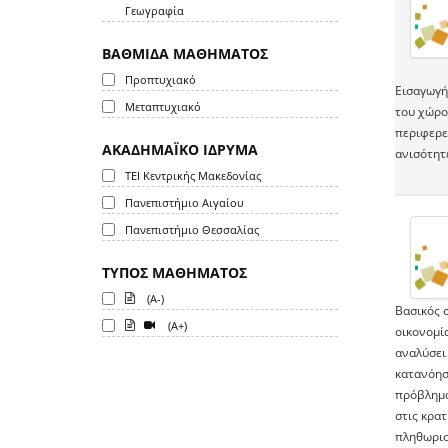
Γεωγραφία
ΒΑΘΜΙΔΑ ΜΑΘΗΜΑΤΟΣ
Προπτυχιακό
Εισαγωγή 
Μεταπτυχιακό
του χώρο
περιφερε
ΑΚΑΔΗΜΑΪΚΟ ΙΔΡΥΜΑ
ανισότητ
ΤΕΙ Κεντρικής Μακεδονίας
Πανεπιστήμιο Αιγαίου
Πανεπιστήμιο Θεσσαλίας
ΤΥΠΟΣ ΜΑΘΗΜΑΤΟΣ
(A-)
Βασικός 
(A+)
οικονομία
αναλύσει 
κατανόησ
πρόβλημα
στις κρατ
πληθωρισ