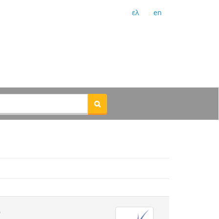
ελ
en
υ