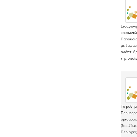
Εισαγωγή
κοινωνιών
Παρουσία
με έμφασ
ανάπτυξη
της υπαί
Το μάθημα
Περιφερε
ορισμούς
βασιζόμε
Περιοχές