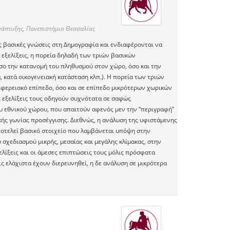
νάπτυξης, Πανεπιστήμιο Θεσσαλίας
 βασικές γνώσεις στη Δημογραφία και ενδιαφέρονται να
εξελίξεις, η πορεία δηλαδή των τριών βασικών
ο την κατανομή του πληθυσμού στον χώρο, όσο και την
, κατά οικογενειακή κατάσταση κλπ.). Η πορεία των τριών
φερειακό επίπεδο, όσο και σε επίπεδο μικρότερων χωρικών
 εξελίξεις τους οδηγούν συχνότατα σε σαφώς
υ εθνικού χώρου, που απαιτούν αφενός μεν την “περιγραφή”
κής γωνίας προσέγγισης. Διεθνώς, η ανάλυση της υφιστάμενης
οτελεί βασικό στοιχείο που λαμβάνεται υπόψη στην
σχεδιασμού μικρής, μεσαίας και μεγάλης κλίμακας, στην
ελίξεις και οι άμεσες επιπτώσεις τους μόλις πρόσφατα
ς ελάχιστα έχουν διερευνηθεί, η δε ανάλυση σε μικρότερα