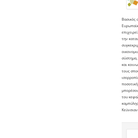
Βασικός σ
Ευρωπαϊκή
επιχειρεί
την κατα
συγκεκρι
οικονομιώ
σύστημα, 
και κοινω
τους σπου
ισορροπία
ποσοτικής
μπορέσου
του κεφα
καμπύλης 
Κεϋνσιαν