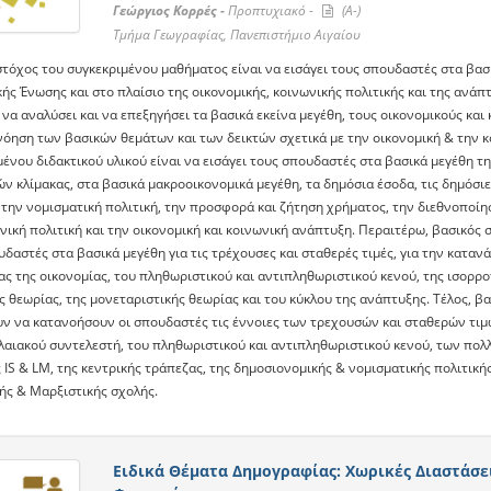
Γεώργιος Κορρές -
Προπτυχιακό -
(A-)
Τμήμα Γεωγραφίας, Πανεπιστήμιο Αιγαίου
τόχος του συγκεκριμένου μαθήματος είναι να εισάγει τους σπουδαστές στα βασικ
ς Ένωσης και στο πλαίσιο της οικονομικής, κοινωνικής πολιτικής και της ανάπτ
 να αναλύσει και να επεξηγήσει τα βασικά εκείνα μεγέθη, τους οικονομικούς κα
νόηση των βασικών θεμάτων και των δεικτών σχετικά με την οικονομική & την κ
μένου διδακτικού υλικού είναι να εισάγει τους σπουδαστές στα βασικά μεγέθη
ν κλίμακας, στα βασικά μακροοικονομικά μεγέθη, τα δημόσια έσοδα, τις δημόσι
την νομισματική πολιτική, την προσφορά και ζήτηση χρήματος, την διεθνοποίηση
νική πολιτική και την οικονομική και κοινωνική ανάπτυξη. Περαιτέρω, βασικός σ
δαστές στα βασικά μεγέθη για τις τρέχουσες και σταθερές τιμές, για την κατα
ς της οικονομίας, του πληθωριστικού και αντιπληθωριστικού κενού, της ισορρο
 θεωρίας, της μονεταριστικής θεωρίας και του κύκλου της ανάπτυξης. Τέλος, βα
ν να κατανοήσουν οι σπουδαστές τις έννοιες των τρεχουσών και σταθερών τιμώ
λαιακού συντελεστή, του πληθωριστικού και αντιπληθωριστικού κενού, των πολ
IS & LM, της κεντρικής τράπεζας, της δημοσιονομικής & νομισματικής πολιτικής
ής & Μαρξιστικής σχολής.
Ειδικά Θέματα Δημογραφίας: Χωρικές Διαστάσ