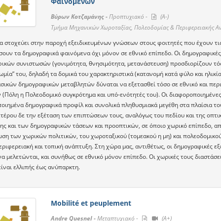
Φαινομένων
Βύρων Κοτζαμάνης -
Προπτυχιακό -
(A-)
Τμήμα Μηχανικών Χωροταξίας, Πολεοδομίας & Περιφερειακής Α
α στοχεύει στην παροχή εξειδικευμένων γνώσεων στους φοιτητές που έχουν τις
σουν τα δημογραφικά φαινόμενα όχι μόνον σε εθνικό επίπεδο. Οι δημογραφικές 
ικών συνιστωσών (γονιμότητα, θνησιμότητα, μετανάστευση) προσδιορίζουν τόσ
μία” του, δηλαδή τα δομικά του χαρακτηριστικά (κατανομή κατά φύλο και ηλικία
σικών δημογραφικών μεταβλητών δύναται να εξετασθεί τόσο σε εθνικό και περι
 (Πόλη η Πολεοδομικό συγκρότημα και υπό-ενότητές του). Οι διαφοροποιημένες
οιημένα δημογραφικά προφίλ και συνολικά πληθυσμιακά μεγέθη στα πλαίσια το
ετέρου δε την εξέταση των επιπτώσεων τους, αναλόγως του πεδίου και της οπτι
ης και των δημογραφικών τάσεων και προοπτικών, σε όποιο χωρικό επίπεδο, απ
ση των χωρικών πολιτικών, του χωροταξικού (τομεακού η μη) και πολεοδομικού 
εριφερειακή και τοπική ανάπτυξη. Στη χώρα μας, αντιθέτως, οι δημογραφικές εξ
α μελετώνται, και συνήθως σε εθνικό μόνον επίπεδο. Οι χωρικές τους διαστάσει
είναι ελλιπής έως ανύπαρκτη.
Mobilité et peuplement
Andre Quesnel -
Μεταπτυχιακό -
(A+)