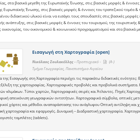
ίας, στα βασικά μεγεθη της Ευρωπαϊκής Ένωσης, στις βασικές μορφές & έννοιες
ς Ευρωπαϊκής Ένωσης, στις βασικές μορφές & έννοιες του τραπεζικού τομέα & τ
μένου διδακτικού υλικού είναι να εισάγει τους σπουδαστές στις βασικές μορφέ
ής ανάπτυξης, στις βασικές μορφές & έννοιες του τουρισμού, της τουριστικής &
 οικονομίας, του οικονομικού & κοινωνικού προγραμματισμού και στα βασικά με
Εισαγωγή στη Χαρτογραφία [open]
Νικόλαος Σουλακέλλης -
Προπτυχιακό -
(A-)
Τμήμα Γεωγραφίας, Πανεπιστήμιο Αιγαίου
 της Εισαγωγής στη Χαρτογραφία περιέχει τις παρακάτω διδακτικές ενότητες: Β
 εξέλιξη της χαρτογραφίας. Χαρτογραφικές προβολές και προβολικά συστήματα. 
ών κλιμάκων. Τύποι χαρτών, Χαρτογραφικές σειρές και Άτλαντες. Πηγές Χαρτο
φική απεικόνιση γεωγραφικών οντοτήτων. Χαρτογραφικά σύμβολα, οπτικές με
ικοί χάρτες και μέθοδοι αναπαράστασης του ανάγλυφου Οπτική αντίληψη και χ
ακή χαρτογραφία και εφαρμογές. Δυναμική – Διαδραστική χαρτογραφία. Χαρτογρ
γιστές ταμπλέτες (tablets).