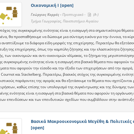
Οικονομική Ι [open]
Γεώργιος Κορρές -
Προπτυχιακό -
(A-)
Τμήμα Γεωγραφίας, Πανεπιστήμιο Αιγαίου
τόχος της συγκεκριμένης ενότητας είναι η εισαγωγή στα σημαντικότερα θέματα 
μένα, θα προσπαθήσουμε να δώσουμε μια σύντομη εικόνα για την έννοια, τα κύρι
α αναπτύξουμε τα διάφορα είδη-μορφές της επιχείρησης. Περαιτέρω θα εξετάσο
τυξη της επιχείρησης, όπως την καμπύλη ζήτησης και την ελαστικότητα ζήτησης
ς, των οικονομιών και αντι-οικονομιών κλίμακας, το ζήτημα της μεγιστοποίηση
ς συγκεκριμένης ενότητας είναι η εισαγωγή στα βασικά θέματα που αφορούν τις
έματα που αφορούν την είσοδο και την έξοδο των επιχειρήσεων από την αγορά,
 Cournot και Stackelberg. Περαιτέρω, βασικός στόχος της συγκεκριμένης ενότη
ιστικούς παράγοντες της αγοράς και θα εξετάσουμε τα θέματα που σχετίζονται 
ειρήσεων, καθώς επίσης τον υπολογισμό της συγκέντρωσης και της δύναμης των 
μένης ενότητας είναι η εισαγωγή στα βασικά θέματα που αφορούν τη οργάνωση κ
 των επενδύσεων και των επενδυτικών σχεδίων που συμβάλλουν στην ανάπτυξη 
Βασικά Μακροοικονομικά Μεγέθη & Πολιτικές στ
[open]