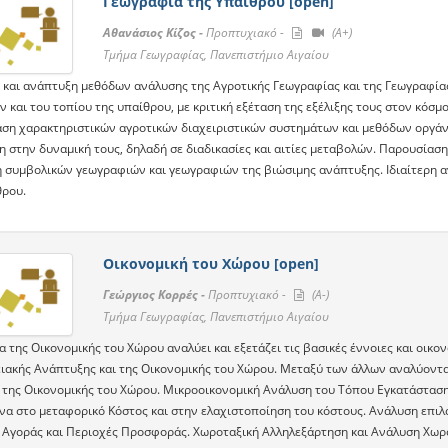
Γεωγραφία της Υπαίθρου [open]
Αθανάσιος Κίζος -
Προπτυχιακό -
(A+)
Τμήμα Γεωγραφίας, Πανεπιστήμιο Αιγαίου
 και ανάπτυξη μεθόδων ανάλυσης της Αγροτικής Γεωγραφίας και της Γεωγραφί
 και του τοπίου της υπαίθρου, με κριτική εξέταση της εξέλιξης τους στον κόσμ
ση χαρακτηριστικών αγροτικών διαχειριστικών συστημάτων και μεθόδων οργάν
η στην δυναμική τους, δηλαδή σε διαδικασίες και αιτίες μεταβολών. Παρουσία
 συμβολικών γεωγραφιών και γεωγραφιών της βιώσιμης ανάπτυξης. Ιδιαίτερη α
θρου.
Οικονομική του Χώρου [open]
Γεώργιος Κορρές -
Προπτυχιακό -
(A-)
Τμήμα Γεωγραφίας, Πανεπιστήμιο Αιγαίου
 της Οικονομικής του Χώρου αναλύει και εξετάζει τις βασικές έννοιες και οικον
ιακής Ανάπτυξης και της Οικονομικής του Χώρου. Μεταξύ των άλλων αναλύονται κ
 της Οικονομικής του Χώρου. Μικροοικονομική Ανάλυση του Τόπου Εγκατάσταση
να στο μεταφορικό Κόστος και στην ελαχιστοποίηση του κόστους. Ανάλυση επιλο
 Αγοράς και Περιοχές Προσφοράς. Χωροταξική Αλληλεξάρτηση και Ανάλυση Χωρο