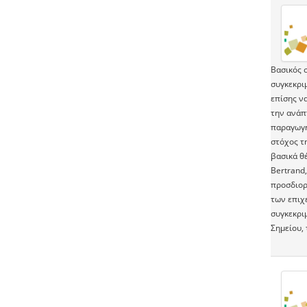
Βασικός σ
συγκεκρι
επίσης ν
την ανάπ
παραγωγή
στόχος τη
βασικά θ
Bertrand,
προσδιορ
των επιχ
συγκεκρι
Σημείου,