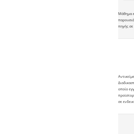
Μάθημα ε
παρουσιά
πηγής σε 
Αντικείμε
Διαδικαστ
οποίο εγ
προϊστορ
σε ενδεικ