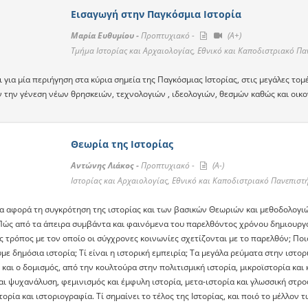
Εισαγωγή στην Παγκόσμια Ιστορία
Μαρία Ευθυμίου -
Προπτυχιακό -
(A+)
Τμήμα Ιστορίας και Αρχαιολογίας, Εθνικό και Καποδιστριακό Π
 για μία περιήγηση στα κύρια σημεία της Παγκόσμιας Ιστορίας, στις μεγάλες τομ
 την γένεση νέων θρησκειών, τεχνολογιών , ιδεολογιών, θεσμών καθώς και οικ
Θεωρία της Ιστορίας
Αντώνης Λιάκος -
Προπτυχιακό -
(A-)
Ιστορίας και Αρχαιολογίας, Εθνικό και Καποδιστριακό Πανεπισ
α αφορά τη συγκρότηση της ιστορίας και των βασικών Θεωριών και μεθοδολογιώ
Πώς από τα άπειρα συμβάντα και φαινόμενα του παρελθόντος χρόνου δημιουργούμ
 τρόπος με τον οποίο οι σύγχρονες κοινωνίες σχετίζονται με το παρελθόν; Ποιός
ε δημόσια ιστορία; Τί είναι η ιστορική εμπειρία; Τα μεγάλα ρεύματα στην ιστορι
 και ο δομισμός, από την κουλτούρα στην πολιτισμική ιστορία, μικροϊστορία κ
αι ψυχανάλυση, φεμινισμός και έμφυλη ιστορία, μετα-ιστορία και γλωσσική στρ
τορία και ιστοριογραφία. Tί σημαίνει το τέλος της Ιστορίας, και ποιό το μέλλον