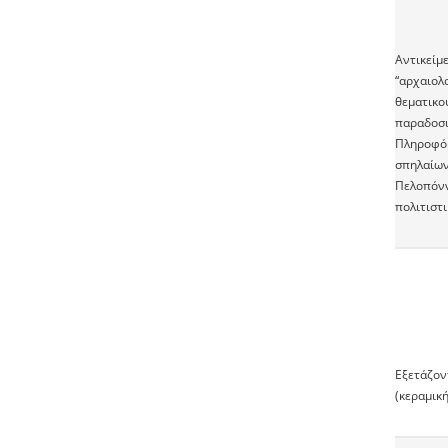
Aντικείμ
“αρχαιολ
θεματικού
παραδοσι
Πληροφόρ
σπηλαίων
Πελοπόννη
πολιτιστι
Εξετάζοντ
(κεραμική