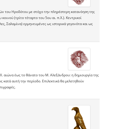
ιών του Ηροδότου με στόχο την πληρέστερη κατανόηση της
ινού (τρίτο τέταρτο του 5ου αι. π.Χ.). Κεντρικοί
ς, Σαλαμίνα) ερμηνευμένες ως ιστορικά γεγονότα και ως
Χ. αιώνα έως το θάνατο του Μ. Αλεξάνδρου: η δηµιουργία της
ς κατά αυτή την περίοδο. Επιλεκτικά θα μελετηθούν
πιγραφές.