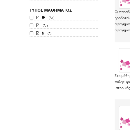
ΤΥΠΟΣ ΜΑΘΗΜΑΤΟΣ
Οι παραδ
(A+)
ηροδοτείο
αφηγηματ
(A-)
αφηγηματ
(A)
Στο μάθημ
πόλης κρ
ιστορικέ