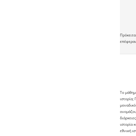
Πρόκειται
επέφεραν
Το μάθημ
ιστορία; 
μοναδικός
ονομάζουμ
διάρκειες
ιστορία κ
εθνική ισ