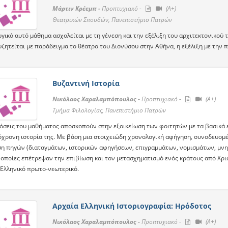
Μάρτιν Κρέεμπ -
Προπτυχιακό -
(A+)
Θεατρικών Σπουδών, Πανεπιστήμιο Πατρών
γικό αυτό μάθημα ασχολείται με τη γένεση και την εξέλιξη του αρχιτεκτονικού 
υζητείται με παράδειγμα το θέατρο του Διονύσου στην Αθήνα, η εξέλιξη με την
Βυζαντινή Ιστορία
Νικόλαος Χαραλαμπόπουλος -
Προπτυχιακό -
(A+)
Τμήμα Φιλολογίας, Πανεπιστήμιο Πατρών
όσεις του μαθήματος αποσκοπούν στην εξοικείωση των φοιτητών με τα βασικά ε
όχρονη ιστορία της. Με βάση μια στοιχειώδη χρονολογική αφήγηση, συνοδευομέ
η πηγών (διαταγμάτων, ιστορικών αφηγήσεων, επιγραμμάτων, νομισμάτων, μνημ
 οποίες επέτρεψαν την επιβίωση και τον μετασχηματισμό ενός κράτους από Χρι
 Ελληνικό πρωτο-νεωτερικό.
Αρχαία Ελληνική Ιστοριογραφία: Ηρόδοτος
Νικόλαος Χαραλαμπόπουλος -
Προπτυχιακό -
(A+)