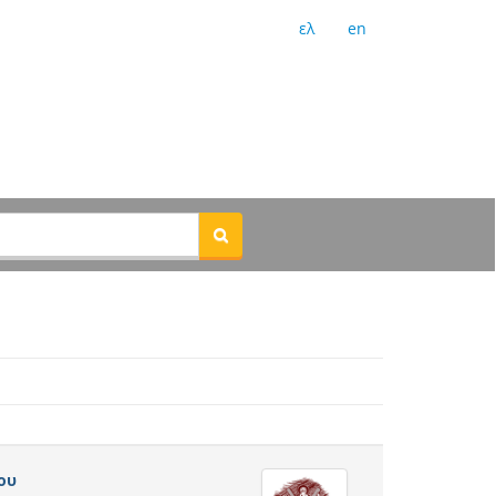
ελ
en
ου