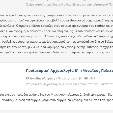
Τμήμα Ιστορίας και Αρχαιολογίας, Εθνικό και Καποδιστριακό Π
ενο του μαθήματος είναι αφενός η παρουσίαση των κυριοτέρων εννοιών και μεθ
ογίας του τοπίου” και αφετέρου η συμβολή του πεδίου αυτού στην κατανόηση της
ς κύκλους. Ο πρώτος κύκλος εστιάζει στον ορισμό της έννοιας του τοπίου και σ
ακή εικονογραφία, διαδικαστική έρευνα επιφανείας, μεταδιαδικαστικές και γνω
ησης και ανασύνθεση τοπίου. Ο δεύτερος κύκλος εξετάζει ενδεικτικά παραδείγμ
, νεολιθικές τούμπες και εκτεταμένοι οικισμοί, το πρωτοκυκλαδικό δίκτυο θαλ
σο και την Κρήτη, μινωικά ιερά κορυφής, τοιχογραφίες της Ύστερης Εποχής του
κό αγαθό και σκιαγραφεί το θεσμικό πλαίσιο και τις πρακτικές προστασίας του.
Προϊστορική Αρχαιολογία Β' - (Μινωϊκός Πολιτ
Ελένη Μαντζουράνη -
Προπτυχιακό -
(A+)
Ιστορίας και Αρχαιολογίας, Εθνικό και Καποδιστριακό Πανεπισ
αι όλες οι περίοδοι ανάπτυξης του Μινωικού πολιτισμού. Ιδιαίτερη έμφαση δίν
, λιθοτεχνία, ελεφαντουργία, φαγεντιανουργία, τοιχογραφία κ.ά.), από την Προ