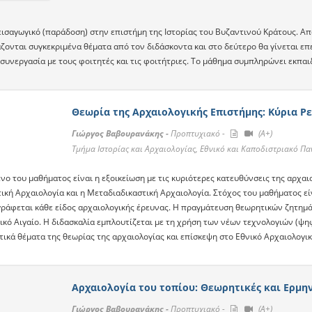
ισαγωγικό (παράδοση) στην επιστήμη της Ιστορίας του Βυζαντινού Κράτους. Aπ
ζονται συγκεκριμένα θέματα από τον διδάσκοντα και στο δεύτερο θα γίνεται επε
συνεργασία με τους φοιτητές και τις φοιτήτριες. Το μάθημα συμπληρώνει εκπαι
Θεωρία της Αρχαιολογικής Επιστήμης: Κύρια Ρε
Γιώργος Βαβουρανάκης -
Προπτυχιακό -
(A+)
Τμήμα Ιστορίας και Αρχαιολογίας, Εθνικό και Καποδιστριακό Π
νο του μαθήματος είναι η εξοικείωση με τις κυριότερες κατευθύνσεις της αρχαι
ική Αρχαιολογία και η Μεταδιαδικαστική Αρχαιολογία. Στόχος του μαθήματος είν
γράφεται κάθε είδος αρχαιολογικής έρευνας. Η πραγμάτευση θεωρητικών ζητημά
ικό Αιγαίο. Η διδασκαλία εμπλουτίζεται με τη χρήση των νέων τεχνολογιών (ψη
τικά θέματα της θεωρίας της αρχαιολογίας και επίσκεψη στο Εθνικό Αρχαιολογι
Αρχαιολογία του τοπίου: Θεωρητικές και Ερμη
Γιώργος Βαβουρανάκης -
Προπτυχιακό -
(A+)