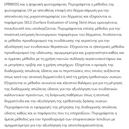
(PRIMOS) και η ψηφιακή φωτογράφιση. Περιγράφεται η μέθοδος της
φωτογραφίας UV με απευθείας επαφή στο δέρμα-σάρωση για την
απεικόνιση της μικροτοπογραφίας του δέρματος και εξηγούνται οι
παράμετροι SELS (Surface Evaluation of Living Skin) όπως ομοιογένεια,
ποικιλία κπλ που υπολογίζονται. Περιγράφονται επίσης μέθοδοι για την
ποσοτική εκτίμηση λειτουργικών παραμέτρων του δέρματος. Αναλύονται
οι μέθοδοι προσδιορισμού της ενυδάτωσης της κερατίνης για την
αξιολόγηση των ενυδατικών θεραπειών. Εξηγούνται οι ηλεκτρικές μέθοδοι
προσδιορισμού της υδάτωσης, αγωγιμομετρία και χωρητικότητα καθώς και
οι έμμεσες μέθοδοι με τη χρήση ταινιών συλλογής κερατινοκυττάρων και
οι μετρήσεις τριβής και η χρήση υπερήχων. Εξηγείται ο ορισμός της
διαδερμικής απώλειας ύδατος και οι περιπτώσεις στις οποίες αυξάνεται
όπως κατά την ατοπική δερματίτιδα ή από τη χρήση ερεθιστικών ουσιών.
Εξηγούνται οι μέθοδοι ανοικτού και κλειστού θαλάμου για για τη μέτρηση
της διαδερμικής απώλειας ύδατος για την αξιολόγηση των ενυδατικών
καλλυντικών προϊόντων, τη διάγνωση παθήσεων όπως η ατοπική
δερματίτιδα και την αξιολόγηση της ερεθιστικής δράσης ουσιών.
Περιγράφονται οι εφαρμογές της μέτρησης της διαδερμικής απώλειας
ύδατος καθώς και οι παράγοντες που τις επηρεάζουν. Περιγράφεται η
άμεση μέθοδος για τον προσδιορισμό των επιφανειακών λιπιδίων με
σμηγματόμετρο για την αξιολόγηση της αποτελεσματικότητας