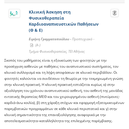
Κλινική Άσκηση στη
Φυσικοθεραπεία
Καρδιοαναπνευστικών Παθήσεων
(Θ & Ε)
Ειρήνη Γραμματοπούλου -
Προπτυχιακό -
(A-)
Τμήμα Φυσικοθεραπείας, ΤΕΙ Αθήνας
Σκοπός του μαθήματος είναι η εξοικείωση των φοιτητών με την
προσέγγιση ασθενών με παθήσεις του αναπνευστικού συστήματος, τον
κλινικό συλλογισμό και τη λήψη αποφάσεων σε κλινικό περιβάλλον. Οι
φοιτητές καλούνται να συνδέσουν τη θεωρία με την τεκμηριωμένη γνώση
στην κλινική πρακτική. Η κλινική πρακτική εστιάζεται κυρίως α) στην
αξιολόγηση του χρόνιου αναπνευστικού ασθενή, του ασθενή της μονάδας
εντατικής θεραπείας-ΜΕΘ και του χειρουργημένου ασθενή (πνεύμονες-
καρδιά-άνω κοιλία), β) στη χάραξη στόχων και εφαρμογή εξατομικευμένων
παρεμβατικών προγραμμάτων σε κάθε κλινικό περιστατικό και γ) στην
κλινική σημαντικότητα της επαναξιολόγησης αναφορικά με την
αποτελεσματικότητα–καταλληλότητα της επιλεγμένης παρέμβασης.