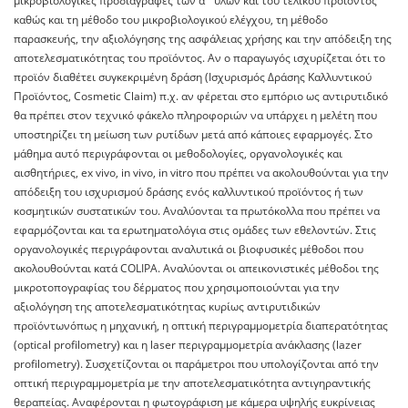
μικροβιολογικές προδιαγραφές των α΄ υλών και του τελικού προϊόντος
καθώς και τη μέθοδο του μικροβιολογικού ελέγχου, τη μέθοδο
παρασκευής, την αξιολόγησης της ασφάλειας χρήσης και την απόδειξη της
αποτελεσματικότητας του προϊόντος. Αν ο παραγωγός ισχυρίζεται ότι το
προϊόν διαθέτει συγκεκριμένη δράση (Ισχυρισμός Δράσης Kαλλυντικού
Προϊόντος, Cosmetic Claim) π.χ. αν φέρεται στο εμπόριο ως αντιρυτιδικό
θα πρέπει στον τεχνικό φάκελο πληροφοριών να υπάρχει η μελέτη που
υποστηρίζει τη μείωση των ρυτίδων μετά από κάποιες εφαρμογές. Στο
μάθημα αυτό περιγράφονται οι μεθοδολογίες, οργανολογικές και
αισθητήριες, ex vivo, in vivo, in vitro που πρέπει να ακολουθούνται για την
απόδειξη του ισχυρισμού δράσης ενός καλλυντικού προϊόντος ή των
κοσμητικών συστατικών του. Αναλύονται τα πρωτόκολλα που πρέπει να
εφαρμόζονται και τα ερωτηματολόγια στις ομάδες των εθελοντών. Στις
οργανολογικές περιγράφονται αναλυτικά οι βιοφυσικές μέθοδοι που
ακολουθούνται κατά COLIPA. Αναλύονται οι απεικονιστικές μέθοδοι της
μικροτοπογραφίας του δέρματος που χρησιμοποιούνται για την
αξιολόγηση της αποτελεσματικότητας κυρίως αντιρυτιδικών
προϊόντωνόπως η μηχανική, η οπτική περιγραμμομετρία διαπερατότητας
(οptical profilometry) και η laser περιγραμμομετρία ανάκλασης (lazer
profilometry). Συσχετίζονται οι παράμετροι που υπολογίζονται από την
οπτική περιγραμμομετρία με την αποτελεσματικότητα αντιγηραντικής
θεραπείας. Αναφέρονται η φωτογράφιση με κάμερα υψηλής ευκρίνειας