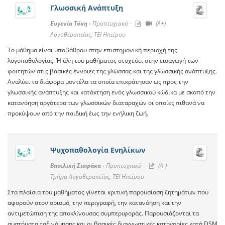
Γλωσσική Ανάπτυξη
Ευγενία Τόκη -
Προπτυχιακό -
(A+)
Λογοθεραπείας, ΤΕΙ Ηπείρου
Το μάθημα είναι υποβάθρου στην επιστημονική περιοχή της
λογοπαθολογίας. Ή ύλη του μαθήματος στοχεύει στην εισαγωγή των
φοιτητών στις βασικές έννοιες της γλώσσας και της γλωσσικής ανάπτυξης.
Αναλύει τα διάφορα μοντέλα τα οποία επικράτησαν ως προς την
γλωσσικής ανάπτυξης και κατάκτηση ενός γλωσσικού κώδικα με σκοπό την
κατανόηση αργότερα των γλωσσικών διαταραχών οι οποίες πιθανά να
προκύψουν από την παιδική έως την ενήλικη ζωή.
Ψυχοπαθολογία Ενηλίκων
Βασιλική Σιαφάκα -
Προπτυχιακό -
(A-)
Τμήμα Λογοθεραπείας, ΤΕΙ Ηπείρου
Στα πλαίσια του μαθήματος γίνεται κριτική παρουσίαση ζητημάτων που
αφορούν στον ορισμό, την περιγραφή, την κατανόηση και την
αντιμετώπιση της αποκλίνουσας συμπεριφοράς. Παρουσιάζονται τα
συστήματα ταξινόμησης και οι βασικές διαγνωστικές κατηγορίες κατά DSM