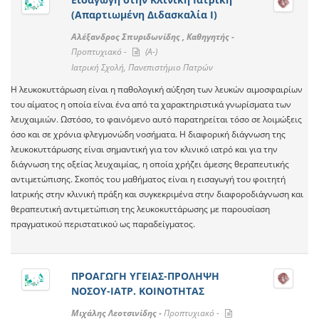
(Απαρτιωμένη Διδασκαλία Ι)
Αλέξανδρος Σπυριδωνίδης , Καθηγητής -
Προπτυχιακό -
(A-)
Ιατρική Σχολή, Πανεπιστήμιο Πατρών
Η λευκοκυττάρωση είναι η παθολογική αύξηση των λευκών αιμοσφαιρίων
του αίματος η οποία είναι ένα από τα χαρακτηριστικά γνωρίσματα των
λευχαιμιών. Ωστόσο, το φαινόμενο αυτό παρατηρείται τόσο σε λοιμώξεις
όσο και σε χρόνια φλεγμονώδη νοσήματα. Η διαφορική διάγνωση της
λευκοκυττάρωσης είναι σημαντική για τον κλινικό ιατρό και για την
διάγνωση της οξείας λευχαιμίας, η οποία χρήζει άμεσης θεραπευτικής
αντιμετώπισης. Σκοπός του μαθήματος είναι η εισαγωγή του φοιτητή
Ιατρικής στην κλινική πράξη και συγκεκριμένα στην διαφοροδιάγνωση και
θεραπευτική αντιμετώπιση της λευκοκυττάρωσης με παρουσίαση
πραγματικού περιστατικού ως παραδείγματος.
ΠΡΟΑΓΩΓΗ ΥΓΕΙΑΣ-ΠΡΟΛΗΨΗ
ΝΟΣΟΥ-ΙΑΤΡ. ΚΟΙΝΟΤΗΤΑΣ
Μιχάλης Λεοτσινίδης -
Προπτυχιακό -