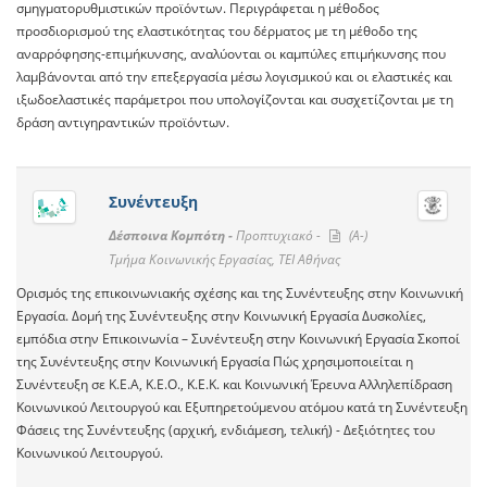
σμηγματορυθμιστικών προϊόντων. Περιγράφεται η μέθοδος
προσδιορισμού της ελαστικότητας του δέρματος με τη μέθοδο της
αναρρόφησης-επιμήκυνσης, αναλύονται οι καμπύλες επιμήκυνσης που
λαμβάνονται από την επεξεργασία μέσω λογισμικού και οι ελαστικές και
ιξωδοελαστικές παράμετροι που υπολογίζονται και συσχετίζονται με τη
δράση αντιγηραντικών προϊόντων.
Συνέντευξη
Δέσποινα Κομπότη -
Προπτυχιακό -
(A-)
Τμήμα Κοινωνικής Εργασίας, ΤΕΙ Αθήνας
Ορισμός της επικοινωνιακής σχέσης και της Συνέντευξης στην Κοινωνική
Εργασία. Δομή της Συνέντευξης στην Κοινωνική Εργασία Δυσκολίες,
εμπόδια στην Επικοινωνία – Συνέντευξη στην Κοινωνική Εργασία Σκοποί
της Συνέντευξης στην Κοινωνική Εργασία Πώς χρησιμοποιείται η
Συνέντευξη σε Κ.Ε.Α, Κ.Ε.Ο., Κ.Ε.Κ. και Κοινωνική Έρευνα Αλληλεπίδραση
Κοινωνικού Λειτουργού και Εξυπηρετούμενου ατόμου κατά τη Συνέντευξη
Φάσεις της Συνέντευξης (αρχική, ενδιάμεση, τελική) - Δεξιότητες του
Κοινωνικού Λειτουργού.