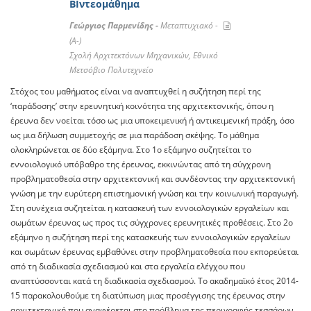
ΒΙντεομάθημα
Γεώργιος Παρμενίδης -
Μεταπτυχιακό -
(A-)
Σχολή Αρχιτεκτόνων Μηχανικών, Εθνικό
Μετσόβιο Πολυτεχνείο
Στόχος του μαθήματος είναι να αναπτυχθεί η συζήτηση περί της
‘παράδοσης’ στην ερευνητική κοινότητα της αρχιτεκτονικής, όπου η
έρευνα δεν νοείται τόσο ως μια υποκειμενική ή αντικειμενική πράξη, όσο
ως μια δήλωση συμμετοχής σε μια παράδοση σκέψης. Το μάθημα
ολοκληρώνεται σε δύο εξάμηνα. Στο 1ο εξάμηνο συζητείται το
εννοιολογικό υπόβαθρο της έρευνας, εκκινώντας από τη σύγχρονη
προβληματοθεσία στην αρχιτεκτονική και συνδέοντας την αρχιτεκτονική
γνώση με την ευρύτερη επιστημονική γνώση και την κοινωνική παραγωγή.
Στη συνέχεια συζητείται η κατασκευή των εννοιολογικών εργαλείων και
σωμάτων έρευνας ως προς τις σύγχρονες ερευνητικές προθέσεις. Στο 2ο
εξάμηνο η συζήτηση περί της κατασκευής των εννοιολογικών εργαλείων
και σωμάτων έρευνας εμβαθύνει στην προβληματοθεσία που εκπορεύεται
από τη διαδικασία σχεδιασμού και στα εργαλεία ελέγχου που
αναπτύσσονται κατά τη διαδικασία σχεδιασμού. Το ακαδημαϊκό έτος 2014-
15 παρακολουθούμε τη διατύπωση μιας προσέγγισης της έρευνας στην
αρχιτεκτονική που αναφέρεται στο πρόβλημα της περιγραφής τεσσάρων