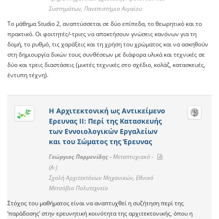
Συστημάτων, Πανεπιστήμιο Αιγαίου
Το μάθημα Studio 2, αναπτύσσεται σε δύο επίπεδα, το θεωρητικό και το
πρακτικό. Oι φοιτητές/-τριες να αποκτήσουν γνώσεις κανόνων για τη
δομή, το ρυθμό, τις χαράξεις και τη χρήση του χρώματος και να ασκηθούν
στη δημιουργία δικών τους συνθέσεων με διάφορα υλικά και τεχνικές σε
δύο και τρεις διαστάσεις (μικτές τεχνικές στο σχέδιο, κολάζ, κατασκευές,
έντυπη τέχνη).
Η Αρχιτεκτονική ως Αντικείμενο
Ερευνας ΙΙ: Περί της Κατασκευής
των Εννοιολογικών Εργαλείων
και του Σώματος της Έρευνας
Γεώργιος Παρμενίδης -
Μεταπτυχιακό -
(A-)
Σχολή Αρχιτεκτόνων Μηχανικών, Εθνικό
Μετσόβιο Πολυτεχνείο
Στόχος του μαθήματος είναι να αναπτυχθεί η συζήτηση περί της
‘παράδοσης’ στην ερευνητική κοινότητα της αρχιτεκτονικής, όπου η