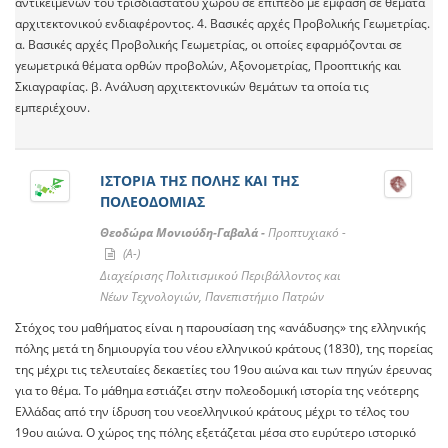
αντικειμένων του τρισδιάστατου χώρου σε επίπεδο με έμφαση σε θέματα
αρχιτεκτονικού ενδιαφέροντος. 4. Βασικές αρχές Προβολικής Γεωμετρίας.
α. Βασικές αρχές Προβολικής Γεωμετρίας, οι οποίες εφαρμόζονται σε
γεωμετρικά θέματα ορθών προβολών, Αξονομετρίας, Προοπτικής και
Σκιαγραφίας. β. Ανάλυση αρχιτεκτονικών θεμάτων τα οποία τις
εμπεριέχουν.
ΙΣΤΟΡΙΑ ΤΗΣ ΠΟΛΗΣ ΚΑΙ ΤΗΣ
ΠΟΛΕΟΔΟΜΙΑΣ
Θεοδώρα Μονιούδη-Γαβαλά -
Προπτυχιακό -
(A-)
Διαχείρισης Πολιτισμικού Περιβάλλοντος και
Νέων Τεχνολογιών, Πανεπιστήμιο Πατρών
Στόχος του μαθήματος είναι η παρουσίαση της «ανάδυσης» της ελληνικής
πόλης μετά τη δημιουργία του νέου ελληνικού κράτους (1830), της πορείας
της μέχρι τις τελευταίες δεκαετίες του 19ου αιώνα και των πηγών έρευνας
για το θέμα. Το μάθημα εστιάζει στην πολεοδομική ιστορία της νεότερης
Ελλάδας από την ίδρυση του νεοελληνικού κράτους μέχρι το τέλος του
19ου αιώνα. Ο χώρος της πόλης εξετάζεται μέσα στο ευρύτερο ιστορικό