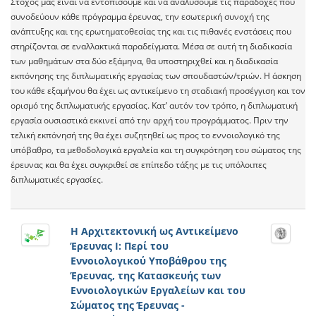
Στόχος μας είναι να εντοπίσουμε και να αναλύσουμε τις παραδοχές που
συνοδεύουν κάθε πρόγραμμα έρευνας, την εσωτερική συνοχή της
ανάπτυξης και της ερωτηματοθεσίας της και τις πιθανές ενστάσεις που
στηρίζονται σε εναλλακτικά παραδείγματα. Μέσα σε αυτή τη διαδικασία
των μαθημάτων στα δύο εξάμηνα, θα υποστηριχθεί και η διαδικασία
εκπόνησης της διπλωματικής εργασίας των σπουδαστών/τριών. Η άσκηση
του κάθε εξαμήνου θα έχει ως αντικείμενο τη σταδιακή προσέγγιση και τον
ορισμό της διπλωματικής εργασίας. Κατ’ αυτόν τον τρόπο, η διπλωματική
εργασία ουσιαστικά εκκινεί από την αρχή του προγράμματος. Πριν την
τελική εκπόνησή της θα έχει συζητηθεί ως προς το εννοιολογικό της
υπόβαθρο, τα μεθοδολογικά εργαλεία και τη συγκρότηση του σώματος της
έρευνας και θα έχει συγκριθεί σε επίπεδο τάξης με τις υπόλοιπες
διπλωματικές εργασίες.
Η Αρχιτεκτονική ως Αντικείμενο
Έρευνας Ι: Περί του
Εννοιολογικού Υποβάθρου της
Έρευνας, της Κατασκευής των
Εννοιολογικών Εργαλείων και του
Σώματος της Έρευνας -