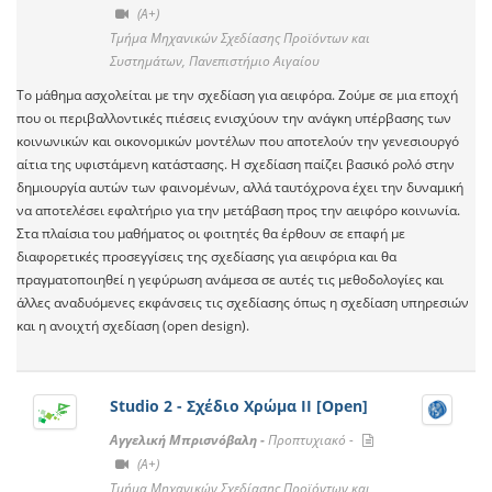
(A+)
Τμήμα Μηχανικών Σχεδίασης Προϊόντων και
Συστημάτων, Πανεπιστήμιο Αιγαίου
Το μάθημα ασχολείται με την σχεδίαση για αειφόρα. Ζούμε σε μια εποχή
που οι περιβαλλοντικές πιέσεις ενισχύουν την ανάγκη υπέρβασης των
κοινωνικών και οικονομικών μοντέλων που αποτελούν την γενεσιουργό
αίτια της υφιστάμενη κατάστασης. Η σχεδίαση παίζει βασικό ρολό στην
δημιουργία αυτών των φαινομένων, αλλά ταυτόχρονα έχει την δυναμική
να αποτελέσει εφαλτήριο για την μετάβαση προς την αειφόρο κοινωνία.
Στα πλαίσια του μαθήματος οι φοιτητές θα έρθουν σε επαφή με
διαφορετικές προσεγγίσεις της σχεδίασης για αειφόρια και θα
πραγματοποιηθεί η γεφύρωση ανάμεσα σε αυτές τις μεθοδολογίες και
άλλες αναδυόμενες εκφάνσεις τις σχεδίασης όπως η σχεδίαση υπηρεσιών
και η ανοιχτή σχεδίαση (open design).
Studio 2 - Σχέδιο Χρώμα ΙΙ [Open]
Αγγελική Μπρισνόβαλη -
Προπτυχιακό -
(A+)
Τμήμα Μηχανικών Σχεδίασης Προϊόντων και