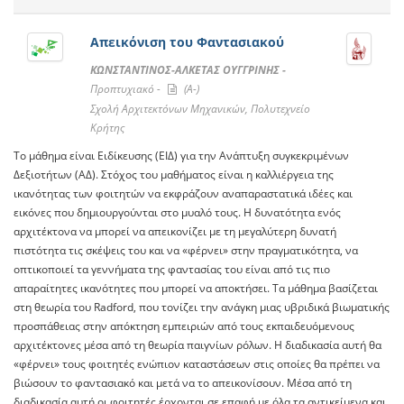
Απεικόνιση του Φαντασιακού
ΚΩΝΣΤΑΝΤΙΝΟΣ-ΑΛΚΕΤΑΣ ΟΥΓΓΡΙΝΗΣ -
Προπτυχιακό -
(A-)
Σχολή Αρχιτεκτόνων Μηχανικών, Πολυτεχνείο
Κρήτης
To μάθημα είναι Ειδίκευσης (ΕΙΔ) για την Ανάπτυξη συγκεκριμένων
Δεξιοτήτων (ΑΔ). Στόχος του μαθήματος είναι η καλλιέργεια της
ικανότητας των φοιτητών να εκφράζουν αναπαραστατικά ιδέες και
εικόνες που δημιουργούνται στο μυαλό τους. Η δυνατότητα ενός
αρχιτέκτονα να μπορεί να απεικονίζει με τη μεγαλύτερη δυνατή
πιστότητα τις σκέψεις του και να «φέρνει» στην πραγματικότητα, να
οπτικοποιεί τα γεννήματα της φαντασίας του είναι από τις πιο
απαραίτητες ικανότητες που μπορεί να αποκτήσει. Τα μάθημα βασίζεται
στη θεωρία του Radford, που τονίζει την ανάγκη μιας υβριδικά βιωματικής
προσπάθειας στην απόκτηση εμπειριών από τους εκπαιδευόμενους
αρχιτέκτονες μέσα από τη θεωρία παιγνίων ρόλων. Η διαδικασία αυτή θα
«φέρνει» τους φοιτητές ενώπιον καταστάσεων στις οποίες θα πρέπει να
βιώσουν το φαντασιακό και μετά να το απεικονίσουν. Μέσα από τη
διαδικασία αυτή οι φοιτητές έρχονται σε επαφή με όλα τα αντικείμενα και