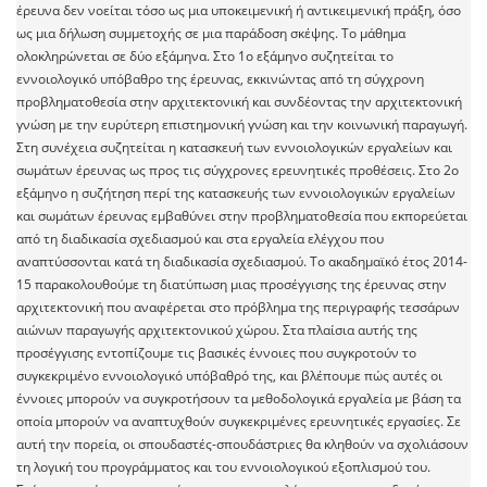
έρευνα δεν νοείται τόσο ως μια υποκειμενική ή αντικειμενική πράξη, όσο
ως μια δήλωση συμμετοχής σε μια παράδοση σκέψης. Το μάθημα
ολοκληρώνεται σε δύο εξάμηνα. Στο 1ο εξάμηνο συζητείται το
εννοιολογικό υπόβαθρο της έρευνας, εκκινώντας από τη σύγχρονη
προβληματοθεσία στην αρχιτεκτονική και συνδέοντας την αρχιτεκτονική
γνώση με την ευρύτερη επιστημονική γνώση και την κοινωνική παραγωγή.
Στη συνέχεια συζητείται η κατασκευή των εννοιολογικών εργαλείων και
σωμάτων έρευνας ως προς τις σύγχρονες ερευνητικές προθέσεις. Στο 2ο
εξάμηνο η συζήτηση περί της κατασκευής των εννοιολογικών εργαλείων
και σωμάτων έρευνας εμβαθύνει στην προβληματοθεσία που εκπορεύεται
από τη διαδικασία σχεδιασμού και στα εργαλεία ελέγχου που
αναπτύσσονται κατά τη διαδικασία σχεδιασμού. Το ακαδημαϊκό έτος 2014-
15 παρακολουθούμε τη διατύπωση μιας προσέγγισης της έρευνας στην
αρχιτεκτονική που αναφέρεται στο πρόβλημα της περιγραφής τεσσάρων
αιώνων παραγωγής αρχιτεκτονικού χώρου. Στα πλαίσια αυτής της
προσέγγισης εντοπίζουμε τις βασικές έννοιες που συγκροτούν το
συγκεκριμένο εννοιολογικό υπόβαθρό της, και βλέπουμε πώς αυτές οι
έννοιες μπορούν να συγκροτήσουν τα μεθοδολογικά εργαλεία με βάση τα
οποία μπορούν να αναπτυχθούν συγκεκριμένες ερευνητικές εργασίες. Σε
αυτή την πορεία, οι σπουδαστές-σπουδάστριες θα κληθούν να σχολιάσουν
τη λογική του προγράμματος και του εννοιολογικού εξοπλισμού του.