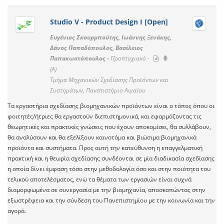
Studio V - Product Design I [Open]
Ευγένιος Σκουρμπούτης, Ιωάννης Ξενάκης,
Δάνος Παπαδόπουλος, Βασίλειος
Παπακωστόπουλος -
Προπτυχιακό -
(A)
Τμήμα Μηχανικών Σχεδίασης Προϊόντων και
Συστημάτων, Πανεπιστήμιο Αιγαίου
Τα εργαστήρια σχεδίασης βιομηχανικών προϊόντων είναι ο τόπος όπου οι
φοιτητές/ήτριες θα εργαστούν διεπιστημονικά, και εφαρμόζοντας τις
θεωρητικές και πρακτικές γνώσεις που έχουν αποκομίσει, θα συλλάβουν,
θα αναλύσουν και θα εξελίξουν καινοτόμα και βιώσιμα βιομηχανικά
προϊόντα και συστήματα. Προς αυτή την κατεύθυνση η επαγγελματική
πρακτική και η θεωρία σχεδίασης συνδέονται σε μία διαδικασία σχεδίασης
η οποία δίνει έμφαση τόσο στην μεθοδολογία όσο και στην ποιότητα του
τελικού αποτελέσματος, ενώ τα θέματα των εργασιών είναι συχνά
διαμορφωμένα σε συνεργασία με την βιομηχανία, αποσκοπώντας στην
εξωστρέφεια και την σύνδεση του Πανεπιστημίου με την κοινωνία και την
αγορά.