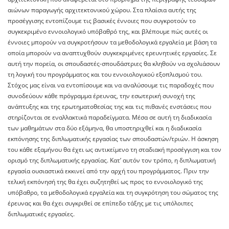
αιώνων παραγωγής αρχιτεκτονικού χώρου. Στα πλαίσια αυτής της
προσέγγισης εντοπίζουμε τις βασικές έννοιες που συγκροτούν το
συγκεκριμένο εννοιολογικό υπόβαθρό της, και βλέπουμε πώς αυτές οι
έννοιες μπορούν να συγκροτήσουν τα μεθοδολογικά εργαλεία με βάση τα
οποία μπορούν να αναπτυχθούν συγκεκριμένες ερευνητικές εργασίες. Σε
αυτή την πορεία, οι σπουδαστές-σπουδάστριες θα κληθούν να σχολιάσουν
τη λογική του προγράμματος και του εννοιολογικού εξοπλισμού του.
Στόχος μας είναι να εντοπίσουμε και να αναλύσουμε τις παραδοχές που
συνοδεύουν κάθε πρόγραμμα έρευνας, την εσωτερική συνοχή της
ανάπτυξης και της ερωτηματοθεσίας της και τις πιθανές ενστάσεις που
στηρίζονται σε εναλλακτικά παραδείγματα. Μέσα σε αυτή τη διαδικασία
των μαθημάτων στα δύο εξάμηνα, θα υποστηριχθεί και η διαδικασία
εκπόνησης της διπλωματικής εργασίας των σπουδαστών/τριών. Η άσκηση
του κάθε εξαμήνου θα έχει ως αντικείμενο τη σταδιακή προσέγγιση και τον
ορισμό της διπλωματικής εργασίας. Κατ’ αυτόν τον τρόπο, η διπλωματική
εργασία ουσιαστικά εκκινεί από την αρχή του προγράμματος. Πριν την
τελική εκπόνησή της θα έχει συζητηθεί ως προς το εννοιολογικό της
υπόβαθρο, τα μεθοδολογικά εργαλεία και τη συγκρότηση του σώματος της
έρευνας και θα έχει συγκριθεί σε επίπεδο τάξης με τις υπόλοιπες
διπλωματικές εργασίες.