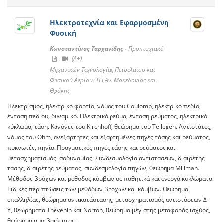
Ηλεκτροτεχνία και Εφαρμοσμένη
Φυσική
Κωνσταντίνος Ταρχανίδης -
Προπτυχιακό -
(A+)
Μηχανικών Τεχνολογίας Πετρελαίου και
Φυσικού Αερίου, ΤΕΙ Αν. Μακεδονίας και
Θράκης
Ηλεκτρισμός, ηλεκτρικό φορτίο, νόμος του Coulomb, ηλεκτρικό πεδίο,
ένταση πεδίου, δυναμικό. Ηλεκτρικό ρεύμα, ένταση ρεύματος, ηλεκτρικό
κύκλωμα, τάση. Κανόνες του Kirchhoff, θεώρημα του Tellegen. Αντιστάτες,
νόμος του Ohm, ανεξάρτητες και εξαρτημένες πηγές τάσης και ρεύματος,
πυκνωτές, πηνία. Πραγματικές πηγές τάσης και ρεύματος και
μετασχηματισμός ισοδυναμίας. Συνδεσμολογία αντιστάσεων, διαιρέτης
τάσης, διαιρέτης ρεύματος, συνδεσμολογία πηγών, θεώρημα Millman.
Μέθοδος βρόχων και μέθοδος κόμβων σε παθητικά και ενεργά κυκλώματα.
Ειδικές περιπτώσεις των μεθόδων βρόχων και κόμβων. Θεώρημα
επαλληλίας, θεώρημα αντικατάστασης, μετασχηματισμός αντιστάσεων Δ -
Υ, θεωρήματα Thevenin και Norton, θεώρημα μέγιστης μεταφοράς ισχύος,
θεώρημα αμοιβαιότητας.