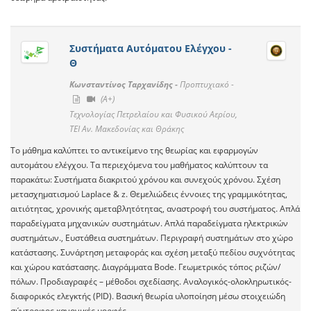
Συστήματα Αυτόματου Ελέγχου -
Θ
Κωνσταντίνος Ταρχανίδης -
Προπτυχιακό -
(A+)
Τεχνολογίας Πετρελαίου και Φυσικού Αερίου,
ΤΕΙ Αν. Μακεδονίας και Θράκης
Το μάθημα καλύπτει το αντικείμενο της θεωρίας και εφαρμογών
αυτομάτου ελέγχου. Τα περιεχόμενα του μαθήματος καλύπτουν τα
παρακάτω: Συστήματα διακριτού χρόνου και συνεχούς χρόνου. Σχέση
μετασχηματισμού Laplace & z. Θεμελιώδεις έννοιες της γραμμικότητας,
αιτιότητας, χρονικής αμεταβλητότητας, αναστροφή του συστήματος. Απλά
παραδείγματα μηχανικών συστημάτων. Απλά παραδείγματα ηλεκτρικών
συστημάτων., Ευστάθεια συστημάτων. Περιγραφή συστημάτων στο χώρο
κατάστασης. Συνάρτηση μεταφοράς και σχέση μεταξύ πεδίου συχνότητας
και χώρου κατάστασης. Διαγράμματα Bode. Γεωμετρικός τόπος ριζών/
πόλων. Προδιαγραφές – μέθοδοι σχεδίασης. Αναλογικός-ολοκληρωτικός-
διαφορικός ελεγκτής (PID). Βασική θεωρία υλοποίηση μέσω στοιχειώδη
σύντροφος κανονικές μορφές