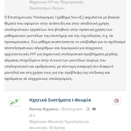
Μηχανικών Η/Υ και Πληροφορικής,
Πανεπιστήμιο Πατρών
Ο Επιστημονικός Υπολογισμός Ι (μάθημα 5ου εξ.) ασχολείται με βασικά
θέματα που αφορούν στην ανάπτυξη και στην αποδοτική χρήση
υπολογιστικών εργαλείων που βοηθούν στην πρακτική χρήση των
μαθηματικών μοντέλων της επιστήμης και της τεχνολογίας, π.χ. σε
προσομοιώσεις. Στο μάθημα αναπτύσσεται το υπόβαθρο για το σχεδιασμό
αποτελεσματικών αλγορίθμων και λογισμικού για σύγχρονες
αρχιτεκτονικές Η/Υ για σημαντικά υπολογιστικά προβλήματα μεγάλης
κλίμακας στηριζόμενο στην έννοια των μοντέλων (κυρίως του
υπολογιστικού και αριθμητικού, με σύντομη εισαγωγή στο διακριτό
μοντέλο) και στη χρήση τους για την πρόβλεψη της επίδοσης και
σφάλματος σε σύγχρονους υπολογισμούς.
Ηχητικά Συστήματα Ι-Θεωρία
Κώστας Κεχράκος -
Προπτυχιακό -
(A+)
Μηχανικών Μουσικής Τεχνολογίας και
Ακουστικής, ΤΕΙ Κρήτης