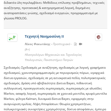
διδακτέα ύλη περιλαμβάνει: Μεθόδους επίλυσης προβλημάτων, τεχνικές
αναζήτησης, προτασιακή & κατηγορηματική λογική, δομημένες
αναπαραστάσεις γνώσης, σχεδιασμό ενεργειών, προγραμματισμό με
γλώσσα PROLOG.
Τεχνητή Νοημοσύνη ΙΙ
Νίκος Φακωτάκης -
Προπτυχιακό -
(A+)
Ηλεκτρολόγων Μηχανικών και Τεχνολογίας
Υπολογιστών, Πανεπιστήμιο Πατρών
Σχεδιασμός: Σχεδιασμός με αναζήτηση, σχεδιασμός με λογική, γραφήματα
σχεδιασμού, χρονοπρογραμματισμός με περιορισμούς πόρων, ιεραρχικά
δίκτυα εργασιών, σχεδιασμός σε μη αιτιοκρατικά πεδία, πολυπρακτορικός
σχεδιασμός. Δράση υπό αβεβαιότητα: Δίκτυα Bayes, πιθανοτική
συλλογιστική, προσεγγιστικός συμπερασμός, συμπερασμός με αλυσίδες
Markov, ασαφής λογική, συμπερασμός σε χρονικά μοντέλα, κρυφά μοντέλα
Markov, φίλτρα Kalman, δυναμικά δίκτυα Bayes, εφαρμογές στην
αναγνώριση ομιλίας. Λήψη Αποφάσεων: Θεωρία χρησιμοτήτων,
πολυκριτηριακές συναρτήσεις χρησιμότητας, δίκτυα αποφάσεων, έμπειρα