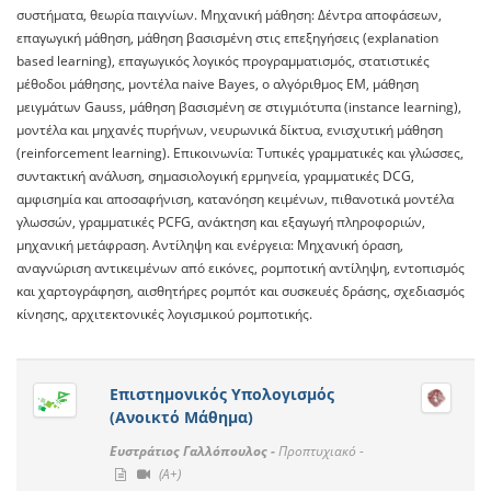
συστήματα, θεωρία παιγνίων. Μηχανική μάθηση: Δέντρα αποφάσεων,
επαγωγική μάθηση, μάθηση βασισμένη στις επεξηγήσεις (explanation
based learning), επαγωγικός λογικός προγραμματισμός, στατιστικές
μέθοδοι μάθησης, μοντέλα naive Bayes, ο αλγόριθμος EM, μάθηση
μειγμάτων Gauss, μάθηση βασισμένη σε στιγμιότυπα (instance learning),
μοντέλα και μηχανές πυρήνων, νευρωνικά δίκτυα, ενισχυτική μάθηση
(reinforcement learning). Επικοινωνία: Τυπικές γραμματικές και γλώσσες,
συντακτική ανάλυση, σημασιολογική ερμηνεία, γραμματικές DCG,
αμφισημία και αποσαφήνιση, κατανόηση κειμένων, πιθανοτικά μοντέλα
γλωσσών, γραμματικές PCFG, ανάκτηση και εξαγωγή πληροφοριών,
μηχανική μετάφραση. Αντίληψη και ενέργεια: Μηχανική όραση,
αναγνώριση αντικειμένων από εικόνες, ρομποτική αντίληψη, εντοπισμός
και χαρτογράφηση, αισθητήρες ρομπότ και συσκευές δράσης, σχεδιασμός
κίνησης, αρχιτεκτονικές λογισμικού ρομποτικής.
Επιστημονικός Υπολογισμός
(Ανοικτό Μάθημα)
Ευστράτιος Γαλλόπουλος -
Προπτυχιακό -
(A+)