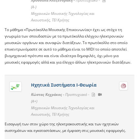
Χρυσούλα Αλεξενδράκη -
Προπτυχιακό -
(A-)
Μηχανικών Μουσικής Τεχνολογίας και
Ακουστικής, ΤΕΙ Κρήτης
Το μάθημα «Πρωτόκολλα Μουσικής Επικοινωνίας» έχει ως στόχο τη
γνωριμία των σπουδαστών με τα πρωτόκολλα ελέγχου ηλεκτρονικών
μουσικών οργάνων και συναφών διατάξεων. Το πρωτόκολλο στο οποίο
επικεντρωνόμαστε σε αυτό το μάθημα είναι το MIDI το οποίο αποτελεί
βιομηχανικό πρότυπο και είναι ιδιαίτερα δημοφιλές, όχι μόνο για
μουσικές εφαρμογές αλλά και για έλεγχο άλλων ηλεκτρονικών διατάξεων.
Ηχητικά Συστήματα Ι-Θεωρία
Κώστας Κεχράκος -
Προπτυχιακό -
(A+)
Μηχανικών Μουσικής Τεχνολογίας και
Ακουστικής, ΤΕΙ Κρήτης
Εισαγωγή των στον χώρο της ηλεκτρακουστικής και των ηχητικών
συστημάτων και εγκαταστάσεων, με έμφαση στις μουσικές εφαρμογές.