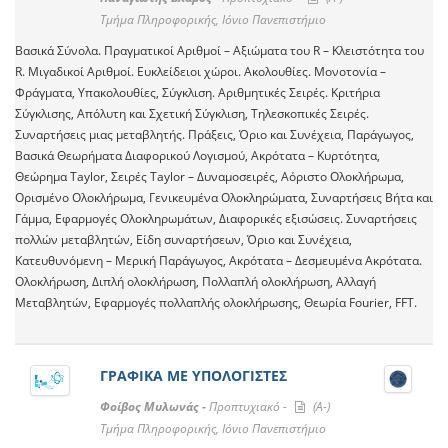
Τμήμα Πληροφορικής, Ιόνιο Πανεπιστήμιο
Βασικά Σύνολα. Πραγματικοί Αριθμοί – Αξιώματα του R – Κλειστότητα του
R. Μιγαδικοί Αριθμοί. Ευκλείδειοι χώροι. Ακολουθίες. Μονοτονία –
Φράγματα, Υπακολουθίες, Σύγκλιση. Αριθμητικές Σειρές. Κριτήρια
Σύγκλισης, Απόλυτη και Σχετική Σύγκλιση, Τηλεσκοπικές Σειρές.
Συναρτήσεις μιας μεταβλητής. Πράξεις, Όριο και Συνέχεια, Παράγωγος,
Βασικά Θεωρήματα Διαφορικού Λογισμού, Ακρότατα – Κυρτότητα,
Θεώρημα Taylor, Σειρές Taylor – Δυναμοσειρές, Αόριστο Ολοκλήρωμα,
Ορισμένο Ολοκλήρωμα, Γενικευμένα Ολοκληρώματα, Συναρτήσεις Βήτα και
Γάμμα, Εφαρμογές Ολοκληρωμάτων, Διαφορικές εξισώσεις. Συναρτήσεις
πολλών μεταβλητών, Είδη συναρτήσεων, Όριο και Συνέχεια,
Κατευθυνόμενη – Μερική Παράγωγος, Ακρότατα – Δεσμευμένα Ακρότατα.
Ολοκλήρωση, Διπλή ολοκλήρωση, Πολλαπλή ολοκλήρωση, Αλλαγή
Μεταβλητών, Εφαρμογές πολλαπλής ολοκλήρωσης, Θεωρία Fourier, FFT.
ΓΡΑΦΙΚΑ ΜΕ ΥΠΟΛΟΓΙΣΤΕΣ
Φοίβος Μυλωνάς -
Προπτυχιακό -
(A-)
Τμήμα Πληροφορικής, Ιόνιο Πανεπιστήμιο