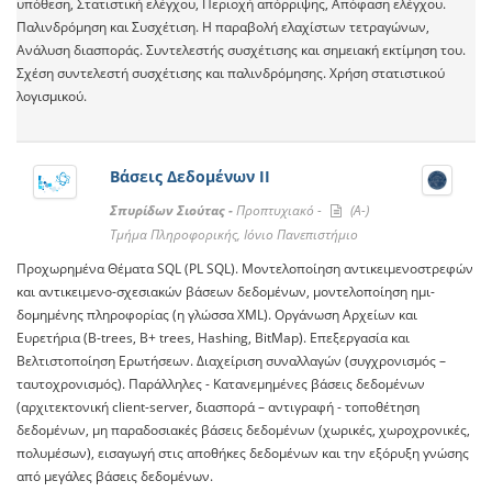
υπόθεση, Στατιστική ελέγχου, Περιοχή απόρριψης, Απόφαση ελέγχου.
Παλινδρόμηση και Συσχέτιση. Η παραβολή ελαχίστων τετραγώνων,
Ανάλυση διασποράς. Συντελεστής συσχέτισης και σημειακή εκτίμηση του.
Σχέση συντελεστή συσχέτισης και παλινδρόμησης. Χρήση στατιστικού
λογισμικού.
Βάσεις Δεδομένων ΙΙ
Σπυρίδων Σιούτας -
Προπτυχιακό -
(A-)
Τμήμα Πληροφορικής, Ιόνιο Πανεπιστήμιο
Προχωρημένα Θέματα SQL (PL SQL). Μοντελοποίηση αντικειμενοστρεφών
και αντικειμενο-σχεσιακών βάσεων δεδομένων, μοντελοποίηση ημι-
δομημένης πληροφορίας (η γλώσσα XML). Οργάνωση Αρχείων και
Ευρετήρια (B-trees, B+ trees, Hashing, BitMap). Επεξεργασία και
Βελτιστοποίηση Ερωτήσεων. Διαχείριση συναλλαγών (συγχρονισμός –
ταυτοχρονισμός). Παράλληλες - Κατανεμημένες βάσεις δεδομένων
(αρχιτεκτονική client-server, διασπορά – αντιγραφή - τοποθέτηση
δεδομένων, μη παραδοσιακές βάσεις δεδομένων (χωρικές, χωροχρονικές,
πολυμέσων), εισαγωγή στις αποθήκες δεδομένων και την εξόρυξη γνώσης
από μεγάλες βάσεις δεδομένων.