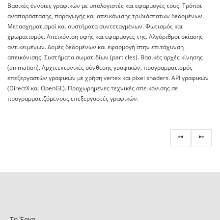
Βασικές έννοιες γραφικών με υπολογιστές και εφαρμογές τους. Τρόποι
αναπαράστασης, παραγωγής και απεικόνισης τριδιάστατων δεδομένων.
Μετασχηματισμοί και συστήματα συντεταγμένων. Φωτισμός και
χρωματισμός. Απεικόνιση υφής και εφαρμογές της. Αλγόριθμοι σκίασης
αντικειμένων. Δομές δεδομένων και εφαρμογή στην επιτάχυνση
απεικόνισης. Συστήματα σωματιδίων (particles). Βασικές αρχές κίνησης
(animation). Αρχιτεκτονικές σύνθεσης γραφικών, προγραμματισμός
επεξεργαστών γραφικών με χρήση vertex και pixel shaders. API γραφικών
(DirectX και OpenGL). Προχωρημένες τεχνικές απεικόνισης σε
προγραμματιζόμενους επεξεργαστές γραφικών.
Το Έργο