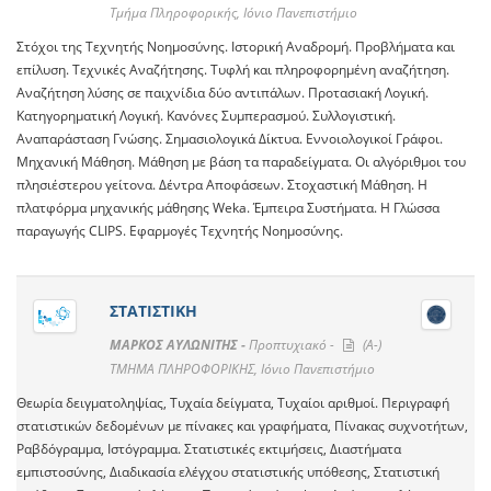
Τμήμα Πληροφορικής, Ιόνιο Πανεπιστήμιο
Στόχοι της Τεχνητής Νοημοσύνης. Ιστορική Αναδρομή. Προβλήματα και
επίλυση. Τεχνικές Αναζήτησης. Τυφλή και πληροφορημένη αναζήτηση.
Αναζήτηση λύσης σε παιχνίδια δύο αντιπάλων. Προτασιακή Λογική.
Κατηγορηματική Λογική. Κανόνες Συμπερασμού. Συλλογιστική.
Αναπαράσταση Γνώσης. Σημασιολογικά Δίκτυα. Εννοιολογικοί Γράφοι.
Μηχανική Μάθηση. Μάθηση με βάση τα παραδείγματα. Οι αλγόριθμοι του
πλησιέστερου γείτονα. Δέντρα Αποφάσεων. Στοχαστική Μάθηση. Η
πλατφόρμα μηχανικής μάθησης Weka. Έμπειρα Συστήματα. Η Γλώσσα
παραγωγής CLIPS. Εφαρμογές Τεχνητής Νοημοσύνης.
ΣΤΑΤΙΣΤΙΚΗ
ΜΑΡΚΟΣ ΑΥΛΩΝΙΤΗΣ -
Προπτυχιακό -
(A-)
ΤΜΗΜΑ ΠΛΗΡΟΦΟΡΙΚΗΣ, Ιόνιο Πανεπιστήμιο
Θεωρία δειγματοληψίας, Τυχαία δείγματα, Τυχαίοι αριθμοί. Περιγραφή
στατιστικών δεδομένων με πίνακες και γραφήματα, Πίνακας συχνοτήτων,
Ραβδόγραμμα, Ιστόγραμμα. Στατιστικές εκτιμήσεις, Διαστήματα
εμπιστοσύνης, Διαδικασία ελέγχου στατιστικής υπόθεσης, Στατιστική