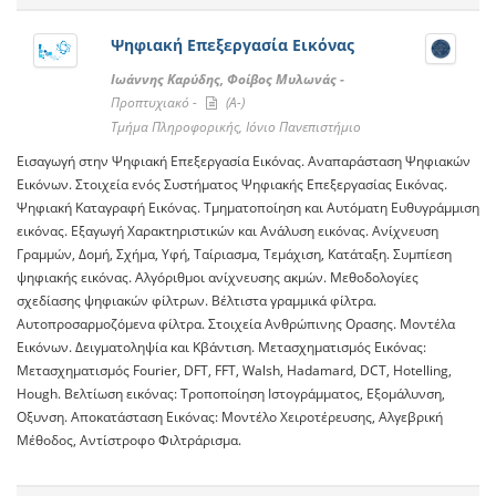
Ψηφιακή Επεξεργασία Εικόνας
Ιωάννης Καρύδης, Φοίβος Μυλωνάς -
Προπτυχιακό -
(A-)
Τμήμα Πληροφορικής, Ιόνιο Πανεπιστήμιο
Εισαγωγή στην Ψηφιακή Επεξεργασία Εικόνας. Αναπαράσταση Ψηφιακών
Εικόνων. Στοιχεία ενός Συστήματος Ψηφιακής Επεξεργασίας Εικόνας.
Ψηφιακή Καταγραφή Εικόνας. Τμηματοποίηση και Αυτόματη Ευθυγράμμιση
εικόνας. Εξαγωγή Χαρακτηριστικών και Ανάλυση εικόνας. Ανίχνευση
Γραμμών, Δομή, Σχήμα, Υφή, Ταίριασμα, Τεμάχιση, Κατάταξη. Συμπίεση
ψηφιακής εικόνας. Αλγόριθμοι ανίχνευσης ακμών. Μεθοδολογίες
σχεδίασης ψηφιακών φίλτρων. Bέλτιστα γραμμικά φίλτρα.
Αυτοπροσαρμοζόμενα φίλτρα. Στοιχεία Ανθρώπινης Ορασης. Μοντέλα
Εικόνων. Δειγματοληψία και Κβάντιση. Μετασχηματισμός Εικόνας:
Μετασχηματισμός Fourier, DFT, FFT, Walsh, Hadamard, DCT, Hotelling,
Hough. Βελτίωση εικόνας: Τροποποίηση Ιστογράμματος, Εξομάλυνση,
Οξυνση. Αποκατάσταση Εικόνας: Μοντέλο Χειροτέρευσης, Αλγεβρική
Μέθοδος, Αντίστροφο Φιλτράρισμα.