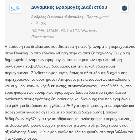
Δυναμικές Εφαρμογές Διαδικτύου
Ανδρέας Γιαννακουλόπουλος -
Προπτυχιακό
-
(A-)
ΤΜΗΜΑ ΤΕΧΝΩΝ ΗΧΟΥ & ΕΙΚΟΝΑΣ, Ιόνιο
Πανεπιστήμιο
Η διάδοση του Διαδικτύου και ιδιαίτερα η εκτενής ανάρτηση περιεχομένου
στον Παγκόσμιο Ιστό έδωσαν ώθηση στην ανάπτυξη τεχνολογιών για τη
δημιουργία δυναμικών εφαρμογών που επιτρέπουν την υλοποίηση
σύνθετων περιβαλλόντων διάδρασης και την εύκολη διαχείριση
περιεχομένου. Σύνθετες εφαρμογές, όπως οι πλατφόρμες διαχείρισης
περιεχομένου, τα συστήματα ηλεκτρονικής εξ αποστάσεως εκπαίδευσης
και οι χώροι κοινωνικής δικτύωσης, συγκαταλέγονται, μεταξύ άλλων, στο
ευρύ φάσμα των δυναμικών εφαρμογών Διαδικτύου που έχουν άμεσο
αντίκτυπο στους τρόπους δημοσίευσης και διανομής του περιεχομένου.
Στο μάθημα διδάσκονται η γλώσσα PHP για την δημιουργία εφαρμογών και
παρέχονται γνώσεις σχετικά με το σύστημα διαχείρισης βάσεων
δεδομένων MySQL για την αποθήκευση και ανάκτηση του περιεχομένου,
με βασικό μαθησιακό στόχο την ικανότητα ανάπτυξης, διαχείρισης και
αξιολόγησης δυναμικών εφαρμογών που λειτουργούν στο περιβάλλον του
Παγκόσμιου Ιστού.