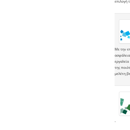
επιλογή 
Με την επ
ασφάλεια 
εργαλεία 
της ποιό
μελέτη β
-