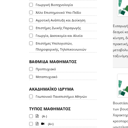
Γεωργική Βιοτεχνολογία
Άλλο Επιστημονικό Υπο-Πεδίο
Αγροτική Ανάπτυξη και Διοίκηση
Εισαγωγή 
Επιστήμες Ζωικής Παραγωγής
δεσμοί κα
Γεωργία, Δασοκομία και Αλιεία
κίνηση, 
Επιστήμες Υπολογιστών,
πρακτική,
Πληροφορικής, Τηλεπικοινωνιών
μεταβολι
ταξινόμη
ΒΑΘΜΙΔΑ ΜΑΘΗΜΑΤΟΣ
Προπτυχιακό
Μεταπτυχιακό
ΑΚΑΔΗΜΑΪΚΟ ΙΔΡΥΜΑ
Γεωπονικό Πανεπιστήμιο Αθηνών
Βουστάσι
ΤΥΠΟΣ ΜΑΘΗΜΑΤΟΣ
των βουσ
Χαρακτηρ
(A-)
κρεοπαρα
(A+)
μοντελοπ