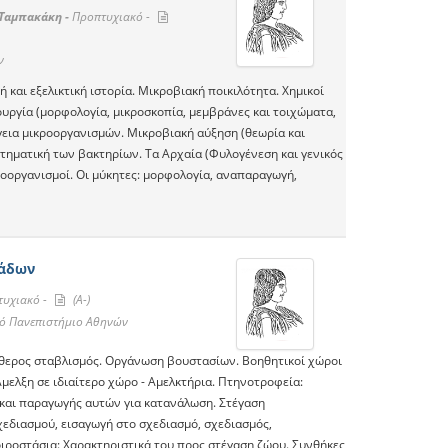
 Ταμπακάκη -
Προπτυχιακό -
ν
και εξελικτική ιστορία. Μικροβιακή ποικιλότητα. Χημικοί
ουργία (μορφολογία, μικροσκοπία, μεμβράνες και τοιχώματα,
γεια μικροοργανισμών. Μικροβιακή αύξηση (θεωρία και
υστηματική των βακτηρίων. Τα Αρχαία (Φυλογένεση και γενικός
ροοργανισμοί. Οι μύκητες: μορφολογία, αναπαραγωγή,
νάδων
υχιακό -
(A-)
κό Πανεπιστήμιο Αθηνών
ύθερος σταβλισμός. Οργάνωση βουστασίων. Βοηθητικοί χώροι
λξη σε ιδιαίτερο χώρο - Αμελκτήρια. Πτηνοτροφεία:
και παραγωγής αυτών για κατανάλωση. Στέγαση
διασμού, εισαγωγή στο σχεδιασμό, σχεδιασμός,
ιροστάσια: Χαρακτηριστικά του προς στέγαση ζώου. Συνθήκες