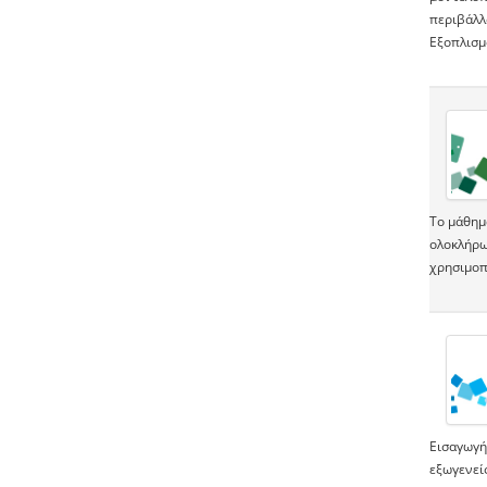
περιβάλλ
Εξοπλισμ
Το μάθημ
ολοκλήρωσ
χρησιμοπ
Εισαγωγή
εξωγενεί