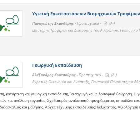
Υγιεινή Εγκαταστάσεων Βιομηχανιών Τροφίμων
Παναγιώτης Σκανδάμης -
Προπτυχιακό -
(A-)
Επιστήμης Τροφίμων και Διατροφής Του Ανθρώπου, Γεωπονικό 
Γεωργική Εκπαίδευση
Αλέξανδρος Κουτσούρης -
Προπτυχιακό -
(A-)
Αγροτική Οικονομία και Ανάπτυξη, Γεωπονικό Πανεπιστήμιο Αθ
ση, κατάρτιση και γεωργική εκπαίδευση,¨εισαγωγή και φιλοσοφική θεώρηση. Η 
κών και ανάλυση εργασίας, Σχεδιασμός αναλυτικού προγράμματος σπουδών: σκοπ
διδασκαλίας και μάθησης. Αρχές τεχνικής εκπαίδευσης: δεξιότητες. Αξιολόγηση