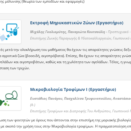
της μόλυνσης (θεωρία των εμποδίων και εφαρμογές)
Εκτροφή Μηρυκαστικών Ζώων (Εργαστήριο)
Μιχάλης Γκολιομύτης, Παναγιώτα Κουτσούλη -
Προπτυχιακό 
Επιστήμης Ζωικής Παραγωγής & Υδατοκαλλιεργειών, Γεωπονικό
τές μετά την ολοκλήρωση του μαθήματος θα έχουν τις απαραίτητες γνώσεις δεξιό
α αγροτικά ζώα (βοοειδή, αιγοπρόβατα). Επίσης, θα έχουν τις απαραίτητες γνώ
ελάδων και αιγοπροβάτων, καθώς και τη χωλότητα των αγελάδων. Τέλος, η γνωρι
ύσταση των τριχών.
Μικροβιολογία Τροφίμων Ι (Εργαστήριο)
Ευστάθιος Πανάγου, Πασχαλίτσα Τρυφινοπούλου, Αναστάσιος
(A-)
Επιστήμης Τροφίμων και Διατροφής Του Ανθρώπου, Γεωπονικό 
ίωση των φοιτητών με όρους που άπτονται στην επιστήμη της μοριακής βιολογί
 με σκοπό την χρήση τους στην Μικροβιολογία τροφίμων. Η πραγματοποίηση επ