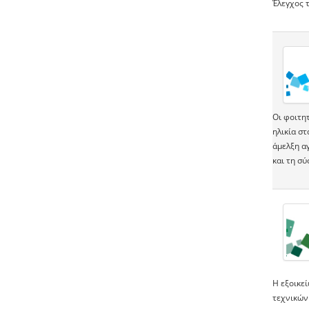
Έλεγχος 
Οι φοιτη
ηλικία στ
άμελξη αγ
και τη σ
Η εξοικε
τεχνικών