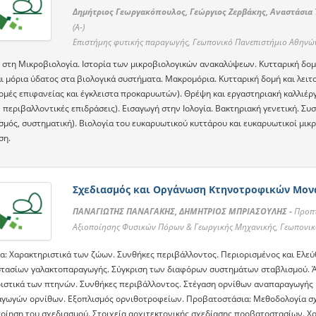
Δημήτριος Γεωργακόπουλος, Γεώργιος Ζερβάκης, Αναστάσια
(A-)
Επιστήμης φυτικής παραγωγής, Γεωπονικό Πανεπιστήμιο Αθηνώ
στη Μικροβιολογία. Ιστορία των μικροβιολογικών ανακαλύψεων. Κυτταρική δομή 
ι μόρια ύδατος στα βιολογικά συστήματα. Μακρομόρια. Κυτταρική δομή και λειτ
δομές επιφανείας και έγκλειστα προκαρυωτών). Θρέψη και εργαστηριακή καλλιέρ
 περιβαλλοντικές επιδράσεις). Εισαγωγή στην Ιολογία. Βακτηριακή γενετική. Σ
σμός, συστηματική). Βιολογία του ευκαρυωτικού κυττάρου και ευκαρυωτικοί μικ
ση.
Σχεδιασμός και Οργάνωση Κτηνοτροφικών Μο
ΠΑΝΑΓΙΩΤΗΣ ΠΑΝΑΓΑΚΗΣ, ΔΗΜΗΤΡΙΟΣ ΜΠΡΙΑΣΟΥΛΗΣ -
Προπτ
Αξιοποίησης Φυσικών Πόρων & Γεωργικής Μηχανικής, Γεωπονι
α: Χαρακτηριστικά των ζώων. Συνθήκες περιβάλλοντος. Περιορισμένος και Ελε
τασίων γαλακτοπαραγωγής. Σύγκριση των διαφόρων συστημάτων σταβλισμού. Άμε
ιστικά των πτηνών. Συνθήκες περιβάλλοντος. Στέγαση ορνίθων αναπαραγωγής 
γωγών ορνίθων. Εξοπλισμός ορνιθοτροφείων. Προβατοστάσια: Μεθοδολογία σχε
οίηση του σχεδιασμού. Στοιχεία αρχιτεκτονικής σχεδίασης προβατοστασίων. Χο