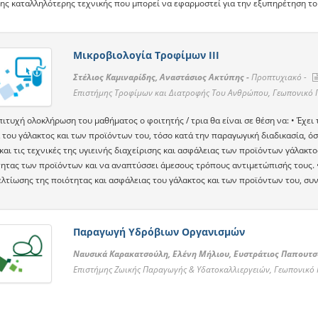
της καταλληλότερης τεχνικής που μπορεί να εφαρμοστεί για την εξυπηρέτηση το
Μικροβιολογία Τροφίμων ΙΙΙ
Στέλιος Καμιναρίδης, Αναστάσιος Ακτύπης -
Προπτυχιακό -
Επιστήμης Τροφίμων και Διατροφής Του Ανθρώπου, Γεωπονικό 
ιτυχή ολοκλήρωση του μαθήματος ο φοιτητής / τρια θα είναι σε θέση να: • Έχει 
του γάλακτος και των προϊόντων του, τόσο κατά την παραγωγική διαδικασία, όσο
και τις τεχνικές της υγιεινής διαχείρισης και ασφάλειας των προϊόντων γάλακ
τητας των προϊόντων και να αναπτύσσει άμεσους τρόπους αντιμετώπισής τους. •
ελτίωσης της ποιότητας και ασφάλειας του γάλακτος και των προϊόντων του, συ
Παραγωγή Υδρόβιων Οργανισμών
Ναυσικά Καρακατσούλη, Ελένη Μήλιου, Ευστράτιος Παπουτσ
Επιστήμης Ζωικής Παραγωγής & Υδατοκαλλιεργειών, Γεωπονικό