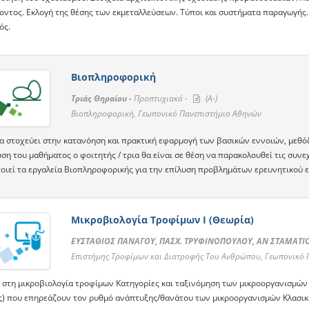
οντος. Εκλογή της θέσης των εκμεταλλεύσεων. Τύποι και συστήματα παραγωγής
ός.
Βιοπληροφορική
Τριάς Θηραίου -
Προπτυχιακό -
(A-)
Βιοπληροφορική, Γεωπονικό Πανεπιστήμιο Αθηνών
α στοχεύει στην κατανόηση και πρακτική εφαρμογή των βασικών εννοιών, μεθό
η του μαθήματος ο φοιτητής / τρια θα είναι σε θέση να παρακολουθεί τις συνεχ
οιεί τα εργαλεία Βιοπληροφορικής για την επίλυση προβλημάτων ερευνητικού 
Μικροβιολογία Τροφίμων Ι (Θεωρία)
ΕΥΣΤΑΘΙΟΣ ΠΑΝΑΓΟΥ, ΠΑΣΧ. ΤΡΥΦΙΝΟΠΟΥΛΟΥ, ΑΝ ΣΤΑΜΑΤΙΟ
Επιστήμης Τροφίμων και Διατροφής Του Ανθρώπου, Γεωπονικό 
 στη μικροβιολογία τροφίμων Κατηγορίες και ταξινόμηση των μικροοργανισμών
ς) που επηρεάζουν τον ρυθμό ανάπτυξης/θανάτου των μικροοργανισμών Κλασικ