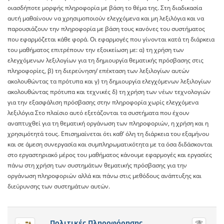
οιασδήποτε μορφής πληροφορία με βάση το θέμα της. Στη διαδικασία
αυτή μαθαίνουν να χρησιμοποιούν ελεγχόμενα και μη λεξιλόγια και να
παρουσιάζουν την πληροφορία με βάση τους κανόνες του συστήματος
που εφαρμόζεται κάθε φορά. Οι εφαρμογές που γίνονται κατά τη διάρκεια
του μαθήματος επιτρέπουν την εξοικείωση με: α) τη χρήση των
ελεγχόμενων λεξιλογίων για τη δημιουργία θεματικής πρόσβασης στις
πληροφορίες, β) τη διερεύνηση/ επέκταση των λεξιλογίων αυτών
ακολουθώντας τα πρότυπα και γ) τη δημιουργία ελεγχόμενων λεξιλογίων
ακολουθώντας πρότυπα και τεχνικές δ) τη χρήση των νέων τεχνολογιών
για την εξασφάλιση πρόσβασης στην πληροφορία χωρίς ελεγχόμενα
λεξιλόγια Στο πλαίσιο αυτό εξετάζονται τα συστήματα που έχουν
αναπτυχθεί για τη θεματική οργάνωση των πληροφοριών, η χρήση και η
χρησιμότητά τους. Επισημαίνεται ότι καθ’ όλη τη διάρκεια του εξαμήνου
και σε άμεση συνεργασία και συμπληρωματικότητα με τα όσα διδάσκονται
στο εργαστηριακό μέρος του μαθήματος κάνουμε εφαρμογές και εργασίες
πάνω στη χρήση των συστημάτων θεματικής πρόσβασης για την
οργάνωση πληροφοριών αλλά και πάνω στις μεθόδους ανάπτυξης και
διεύρυνσης των συστημάτων αυτών.
Πολιτικές Πληροφόρησης