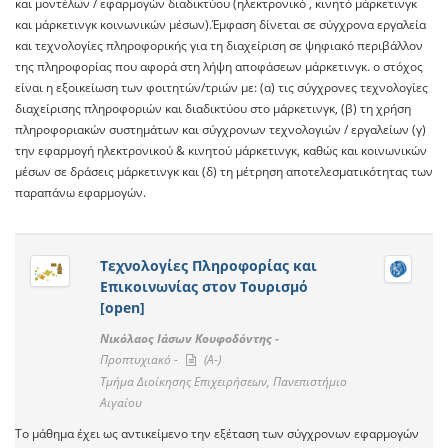
και μοντέλων / εφαρμογών διαδικτύου (ηλεκτρονικό , κινητό μάρκετινγκ
και μάρκετινγκ κοινωνικών μέσων).Έμφαση δίνεται σε σύγχρονα εργαλεία
και τεχνολογίες πληροφορικής για τη διαχείριση σε ψηφιακό περιβάλλον
της πληροφορίας που αφορά στη λήψη αποφάσεων μάρκετινγκ. ο στόχος
είναι η εξοικείωση των φοιτητών/τριών με: (α) τις σύγχρονες τεχνολογίες
διαχείρισης πληροφοριών και διαδικτύου στο μάρκετινγκ, (β) τη χρήση
πληροφοριακών συστημάτων και σύγχρονων τεχνολογιών / εργαλείων (γ)
την εφαρμογή ηλεκτρονικού & κινητού μάρκετινγκ, καθώς και κοινωνικών
μέσων σε δράσεις μάρκετινγκ και (δ) τη μέτρηση αποτελεσματικότητας των
παραπάνω εφαρμογών.
Τεχνολογίες Πληροφορίας και
Επικοινωνίας στον Τουρισμό
[open]
Νικόλαος Ιάσων Κουφοδόντης -
Προπτυχιακό -
(A-)
Τμήμα Διοίκησης Επιχειρήσεων, Πανεπιστήμιο
Αιγαίου
Το μάθημα έχει ως αντικείμενο την εξέταση των σύγχρονων εφαρμογών