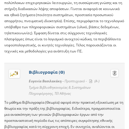
πολύπλοκων επιχειρησιακών λειτουργιών, τη συσσώρευση γνώσης και τη
στήριξη διαδικασιών λήψης αποφάσεων. Γίνεται αναφορά σε κοινωνικά
και ηθικά ζητήματα (ποιότητα συστημάτων, προστασία προσωπικού
απορρήτου, πνευματική ιδιοκτησία). Επίσης, περιγράφεται το τεχνολογικό
υπόβαθρο των πληροφοριακών συστημάτων (υλικό, βάσεις δεδομένων,
τηλεπικοινωνίες). Έμφαση δίνεται στις σύγχρονες τεχνολογικές
πλατφόρμες όπως είναι το λογισμικό ανοιχτού κώδικα, τα περιβάλλοντα
νεφοϋπολογιστικής, οι κινητές τεχνολογίες. Τέλος παρουσιάζονται οι
τεχνικές και μεθοδολογίες για ανάπτυξη των ΠΣ.
Βιβλιογραφία (Θ)
Ευγενία Βασιλακάκη -
Προπτυχιακό -
(A-)
Τμήμα Βιβλιοθηκονομίας & Συστημάτων
Πληροφόρησης, ΤΕΙ Αθήνας
Το μάθημα Βιβλιογραφία (Θεωρία) αφορά στην πρακτική εξοικείωση με τη
θεωρία και την πράξη της βιβλιογραφίας. Ειδικότερα, πραγματοποιείται
μια ανασκόπηση των γενικών βιβλιογραφικών έργων από την
προεπαναστατική περίοδο έως τις απόπειρες συγκρότησης εθνικής
βιβλιογραφίας κατά τη σύγχρονη εποχή. Εν συνεχεία, αναλύονται οι