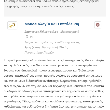
Το μάθημα αναφέρεται στα βασικά στάδια σχεδιασμού, εκπόνησης και
συγγραφής μιας εμπειρικής εκπαιδευτικής έρευνας
Μουσειολογία και Εκπαίδευση
Δημήτριος Κολιόπουλος -
Μεταπτυχιακό -
(A-)
Τμήμα Επιστημών της Εκπαίδευσης και της
Αγωγής στην Προσχολική Ηλικία,
Πανεπιστήμιο Πατρών
Στο μάθημα αυτό, συζητούνται έννοιες της Επιστημονικής Μουσειολογίας
και της Διδακτικής των Φυσικών Επιστημών και πιο συγκεκριμένα οι
έννοιες του 'διαμεσολαβητικού μετασχηματισμού' και 'διδακτικού
μετασχηματισμού' της επιστημονικής γνώσης σε μουσειακό αντικείμενο
και αντικείμενο διδασκαλίας αντίστοιχα. Διερευνάται, επίσης, η εξέλιξη
των σύγχρονων επιστημονικών και τεχνολογικών μουσείων από μουσεία
συλλογών σε ολοκληρωμένα επιστημονικά και τεχνολογικά κέντρα καθώς
και ο ρόλος τους στην εποικοινωνια στοιχείων φυσικών επιστημών και
τεχνολογίας. Τέλος, εισάγεται και αναλύεται η έννοια της επιστημονικής
καλλιέργειας και συζητούνται ζητήματα άτυπων, μη τυπικών και τυπικών