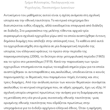
Τμήμα Φιλοσοφίας, Παιδαγωγικής και
Ψυχολογίας, Πανεπιστήμιο Ιωαννίνων
Αντικείμενο του μαθήματος αυτού είναι η σχέση ανάμεσα στη σχολική
ιστορία και την εθνική ταυτότητα. Το κεντρικό επιχείρημα δεν
διατυπώνεται ευθύς εξαρχής, αλλά οικοδομείται επαγωγικά από διάλεξη
σε διάλεξη. Στο μικροσκόπιο της μελέτης τίθενται αρχικά τρία
συγκεκριμένα σχολικά εγχειρίδια γύρω από τα οποία αναπτύχθηκε έντονη
δημόσια διαμάχη που απέληξε στην απόσυρσή τους. Το καθένα από αυτά
τα εγχειρίδιαεισήχθη στα σχολεία σε μία διαφορετική περίοδο της
ιστορίας του ελληνικού κράτους: το πρώτο στην περίοδο της
παγκοσμιοποίησης (2006), το δεύτερο στην μετεμφυλιακή περίοδο (1965)
και το τρίτο στο μεσοπόλεμο (1919). Κατά την παρουσίαση των τριών
εγχειριδίων επισημαίνονται κυρίως τα κομβικά σημεία γύρω για τα οποία
αναπτύχθηκαν οι αντιπαραθέσεις και,ακολούθως, υποδεικνύεται ο κοινός
παρονομαστής: οι θεματικές που παραμένουν πηγές έντασης και στις
τρεις διαμάχες. Από την ανάλυση αυτών των κοινών θεματικών συνάγεται
ακολούθως το κεντρικό επιχείρημα που, σε αδρές γραμμές, έχει ως εξής: Η
σχολική ιστορία υπηρετεί πρωτίστως την ανάγκη για τη διαμόρφωση και
τη μετάδοση στη νέα γενιά μιας συνεκτικής εθνικής ταυτότητας –μιας
ορισμένης εθνικής ταυτότητας που εδράζεται πρωτίστως στην
υπερηφάνεια για το ένδοξο αρχέγονο ελληνικό έθνος. Όταν η αφήγηση