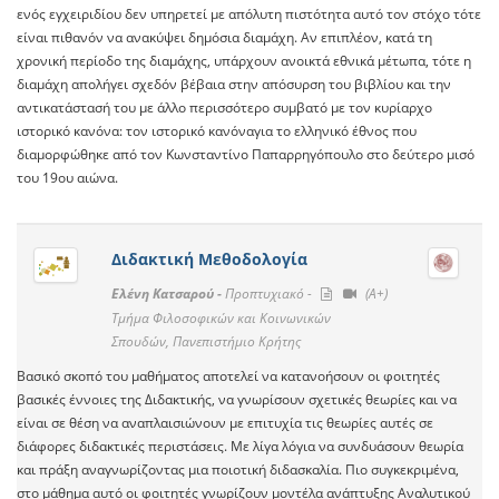
ενός εγχειριδίου δεν υπηρετεί με απόλυτη πιστότητα αυτό τον στόχο τότε
είναι πιθανόν να ανακύψει δημόσια διαμάχη. Αν επιπλέον, κατά τη
χρονική περίοδο της διαμάχης, υπάρχουν ανοικτά εθνικά μέτωπα, τότε η
διαμάχη απολήγει σχεδόν βέβαια στην απόσυρση του βιβλίου και την
αντικατάστασή του με άλλο περισσότερο συμβατό με τον κυρίαρχο
ιστορικό κανόνα: τον ιστορικό κανόναγια το ελληνικό έθνος που
διαμορφώθηκε από τον Κωνσταντίνο Παπαρρηγόπουλο στο δεύτερο μισό
του 19ου αιώνα.
Διδακτική Μεθοδολογία
Ελένη Κατσαρού -
Προπτυχιακό -
(A+)
Τμήμα Φιλοσοφικών και Κοινωνικών
Σπουδών, Πανεπιστήμιο Κρήτης
Βασικό σκοπό του μαθήματος αποτελεί να κατανοήσουν οι φοιτητές
βασικές έννοιες της Διδακτικής, να γνωρίσουν σχετικές θεωρίες και να
είναι σε θέση να αναπλαισιώνουν με επιτυχία τις θεωρίες αυτές σε
διάφορες διδακτικές περιστάσεις. Με λίγα λόγια να συνδυάσουν θεωρία
και πράξη αναγνωρίζοντας μια ποιοτική διδασκαλία. Πιο συγκεκριμένα,
στο μάθημα αυτό οι φοιτητές γνωρίζουν μοντέλα ανάπτυξης Αναλυτικού