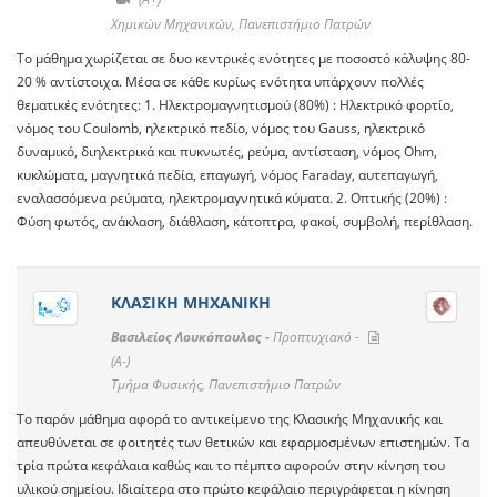
Χημικών Μηχανικών, Πανεπιστήμιο Πατρών
Το μάθημα χωρίζεται σε δυο κεντρικές ενότητες με ποσοστό κάλυψης 80-
20 % αντίστοιχα. Μέσα σε κάθε κυρίως ενότητα υπάρχουν πολλές
θεματικές ενότητες: 1. Ηλεκτρομαγνητισμού (80%) : Ηλεκτρικό φορτίο,
νόμος του Coulomb, ηλεκτρικό πεδίο, νόμος του Gauss, ηλεκτρικό
δυναμικό, διηλεκτρικά και πυκνωτές, ρεύμα, αντίσταση, νόμος Ohm,
κυκλώματα, μαγνητικά πεδία, επαγωγή, νόμος Faraday, αυτεπαγωγή,
εναλασσόμενα ρεύματα, ηλεκτρομαγνητικά κύματα. 2. Οπτικής (20%) :
Φύση φωτός, ανάκλαση, διάθλαση, κάτοπτρα, φακοί, συμβολή, περίθλαση.
ΚΛΑΣΙΚΗ ΜΗΧΑΝΙΚΗ
Βασιλείος Λουκόπουλος -
Προπτυχιακό -
(A-)
Τμήμα Φυσικής, Πανεπιστήμιο Πατρών
Το παρόν μάθημα αφορά το αντικείμενο της Κλασικής Μηχανικής και
απευθύνεται σε φοιτητές των θετικών και εφαρμοσμένων επιστημών. Τα
τρία πρώτα κεφάλαια καθώς και το πέμπτο αφορούν στην κίνηση του
υλικού σημείου. Ιδιαίτερα στο πρώτο κεφάλαιο περιγράφεται η κίνηση