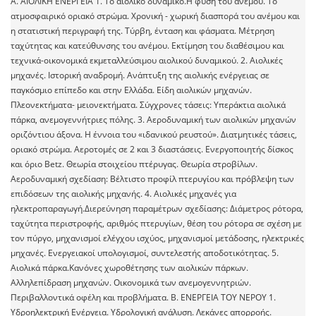
Α. ΑΙΟΛΙΚΗ ΕΝΕΡΓΕΙΑ 1. Το αιολικό δυναμικό.Η φύση του ανέμου. Το
ατμοσφαιρικό οριακό στρώμα. Χρονική - χωρική διασπορά του ανέμου και
η στατιστική περιγραφή της. Τύρβη, ένταση και φάσματα. Μέτρηση
ταχύτητας και κατεύθυνσης του ανέμου. Εκτίμηση του διαθέσιμου και
τεχνικά-οικονομικά εκμεταλλεύσιμου αιολικού δυναμικού. 2. Αιολικές
μηχανές. Ιστορική αναδρομή. Ανάπτυξη της αιολικής ενέργειας σε
παγκόσμιο επίπεδο και στην Ελλάδα. Είδη αιολικών μηχανών.
Πλεονεκτήματα- μειονεκτήματα. Σύγχρονες τάσεις: Υπεράκτια αιολικά
πάρκα, ανεμογεννήτριες πόλης. 3. Αεροδυναμική των αιολικών μηχανών
οριζόντιου άξονα. Η έννοια του «ιδανικού ρευστού». Διατμητικές τάσεις,
οριακό στρώμα. Αεροτομές σε 2 και 3 διαστάσεις. Ενεργοποιητής δίσκος
και όριο Betz. Θεωρία στοιχείου πτέρυγας. Θεωρία στροβίλων.
Αεροδυναμική σχεδίαση: Βέλτιστο προφίλ πτερυγίου και πρόβλεψη των
επιδόσεων της αιολικής μηχανής. 4. Αιολικές μηχανές για
ηλεκτροπαραγωγή.Διερεύνηση παραμέτρων σχεδίασης: Διάμετρος ρότορα,
ταχύτητα περιστροφής, αριθμός πτερυγίων, θέση του ρότορα σε σχέση με
τον πύργο, μηχανισμοί ελέγχου ισχύος, μηχανισμοί μετάδοσης, ηλεκτρικές
μηχανές. Ενεργειακοί υπολογισμοί, συντελεστής αποδοτικότητας. 5.
Αιολικά πάρκα.Κανόνες χωροθέτησης των αιολικών πάρκων.
Αλληλεπίδραση μηχανών. Οικονομικά των ανεμογεννητριών.
Περιβαλλοντικά οφέλη και προβλήματα. Β. ΕΝΕΡΓΕΙΑ ΤΟΥ ΝΕΡΟΥ 1.
Υδροηλεκτρική Ενέργεια. Υδρολογική ανάλυση. Λεκάνες απορροής.