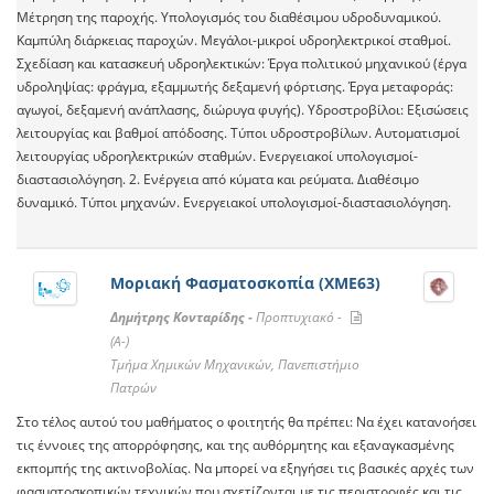
Μέτρηση της παροχής. Υπολογισμός του διαθέσιμου υδροδυναμικού.
Καμπύλη διάρκειας παροχών. Μεγάλοι-μικροί υδροηλεκτρικοί σταθμοί.
Σχεδίαση και κατασκευή υδροηλεκτικών: Έργα πολιτικού μηχανικού (έργα
υδροληψίας: φράγμα, εξαμμωτής δεξαμενή φόρτισης. Έργα μεταφοράς:
αγωγοί, δεξαμενή ανάπλασης, διώρυγα φυγής). Υδροστροβίλοι: Εξισώσεις
λειτουργίας και βαθμοί απόδοσης. Τύποι υδροστροβίλων. Αυτοματισμοί
λειτουργίας υδροηλεκτρικών σταθμών. Ενεργειακοί υπολογισμοί-
διαστασιολόγηση. 2. Ενέργεια από κύματα και ρεύματα. Διαθέσιμο
δυναμικό. Τύποι μηχανών. Ενεργειακοί υπολογισμοί-διαστασιολόγηση.
Μοριακή Φασματοσκοπία (ΧΜΕ63)
Δημήτρης Κονταρίδης -
Προπτυχιακό -
(A-)
Τμήμα Χημικών Μηχανικών, Πανεπιστήμιο
Πατρών
Στο τέλος αυτού του μαθήματος ο φοιτητής θα πρέπει: Να έχει κατανοήσει
τις έννοιες της απορρόφησης, και της αυθόρμητης και εξαναγκασμένης
εκπομπής της ακτινοβολίας. Να μπορεί να εξηγήσει τις βασικές αρχές των
φασματοσκοπικών τεχνικών που σχετίζονται με τις περιστροφές και τις