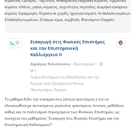
Κυματική: Ορισμός. Ταχύτητα. Μαθηματική έκφραση κύματος. Αρμονικά
κύματα: πλάτος, μήκος κύματος, συχνότητα, περίοδος. Διαμήκη-εγκάρσια
κύματα. Εφαρμογές: Κύματα σε χορδή, ηχητικά κύματα. Ανάκλαση κυμάτων.
Επαλληλία κυμάτων: Στάσιμο κύμα, συμβολή. Φαινόμενο Doppler.
Εισαγωγή στις Φυσικές Επιστήμες
και την Επιστημονική
Καλλιέργεια ΙΙ
Δημήτρης Κολιόπουλος -
Προπτυχιακό -
(A-)
Τμήμα Επιστημών της Εκπαίδευσης και της
Αγωγής στην Προσχολική Ηλικία,
Πανεπιστήμιο Πατρών
Το μάθημα δίδει την ευκαιρία στις (στους) φοιτήτριες (-ές) να
εξοικειωθούνμε αντικείμενα, γεγονότα, φαινόμενα, έννοιες, μεθόδους
καθώς και το πολιτισμικό περιεχόμενο των Φυσικών Επιστημών, ως
συνέχεια του μαθήματος "Εισαγωγή στις Φυσικές Επιστήμες και την
Επιστημονική Καλλιέργεια Ι".