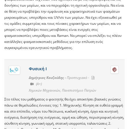
δονήσεις των μορίων, και να περιγράψει τη σχετική οργανολογία. Να είναι
σε θέση να προβλέψει την εμφάνιση και χαρακτηριστικά των φασμάτων
μικροκυμάτων, υπερύθρου και UV/vis των μορίων. Να έχει εξοικειωθεί με
τις ομάδες συμμετρίας και τους πίνακες χαρακτήρων των μορίων, και να
μπορεί να προβλέψει ποιες μεταβάσεις είναι ενεργές στις
φασματοσκοπίες υπερύθρου και Raman. Να μπορεί να επιλέξει τις πλέον
κατάλληλες φασματοσκοπικές μεθόδους για την επίλυση ενός
συγκεκριμένου ερευνητικού προβλήματος.
Φυσική Ι
Δημήτριος Κουζούδης -
Προπτυχιακό -
(A+)
Χημικών Μηχανικών, Πανεπιστήμιο Πατρών
Στο τέλος του μαθήματος ο φοιτητής θα έχει αποκτήσει βασικές γνώσεις
πάνω σε θεμελιώδεις έννοιες της: 1. Μηχανικής: Κίνηση σε ευθεία γραμμή
και στο επίπεδο, νόμοι του Νεύτωνα, κυκλική κίνηση, έργο και κινητική
ενέργεια, διατήρηση της ενέργειας, ορμή και ώθηση, περιστροφική κίνηση,
σύνθετη κίνηση, γωνιακή ορμή, στατική ισορροπία, ταλαντώσεις 2.