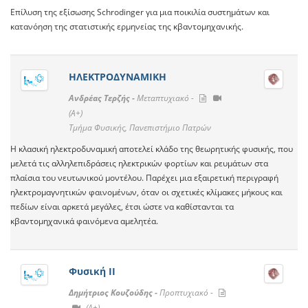
Επίλυση της εξίσωσης Schrodinger για μια ποικιλία συστημάτων και
κατανόηση της στατιστικής ερμηνείας της κβαντομηχανικής.
ΗΛΕΚΤΡΟΔΥΝΑΜΙΚΗ
Ανδρέας Τερζής -
Μεταπτυχιακό -
(A+)
Τμήμα Φυσικής, Πανεπιστήμιο Πατρών
Η κλασική ηλεκτροδυναμική αποτελεί κλάδο της θεωρητικής φυσικής, που
μελετά τις αλληλεπιδράσεις ηλεκτρικών φορτίων και ρευμάτων στα
πλαίσια του νευτωνικού μοντέλου. Παρέχει μια εξαιρετική περιγραφή
ηλεκτρομαγνητικών φαινομένων, όταν οι σχετικές κλίμακες μήκους και
πεδίων είναι αρκετά μεγάλες, έτσι ώστε να καθίστανται τα
κβαντομηχανικά φαινόμενα αμελητέα.
Φυσική ΙΙ
Δημήτριος Κουζούδης -
Προπτυχιακό -
(A+)