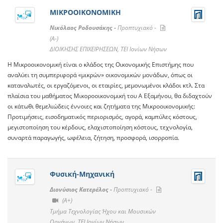
ΜΙΚΡΟΟΙΚΟΝΟΜΙΚΗ
Νικόλαος Ροδουσάκης -
Προπτυχιακό -
(A-)
ΔΙΟΙΚΗΣΗΣ ΕΠΙΧΕΙΡΗΣΕΩΝ, ΤΕΙ Ιονίων Νήσων
Η Μικροοικονομική είναι ο κλάδος της Οικονομικής Επιστήμης που
αναλύει τη συμπεριφορά «μικρών» οικονομικών μονάδων, όπως οι
καταναλωτές, οι εργαζόμενοι, οι εταιρίες, μεμονωμένοι κλάδοι κτλ. Στα
πλαίσια του μαθήματος Μικοροοικονομική του Α Εξαμήνου, θα διδαχτούν
οι κάτωθι θεμελιώδεις έννοιες και ζητήματα της Μικροοικονομικής:
Προτιμήσεις, εισοδηματικός περιορισμός, αγορά, καμπύλες κόστους,
μεγιστοποίηση του κέρδους, ελαχιστοποίηση κόστους, τεχνολογία,
συναρτά παραγωγής, ωφέλεια, ζήτηση, προσφορά, ισορροπία.
Φυσική-Μηχανική
Διονύσιος Κατερέλος -
Προπτυχιακό -
(A+)
Τμήμα Τεχνολογίας Ήχου και Μουσικών
Οργάνων, ΤΕΙ Ιονίων Νήσων