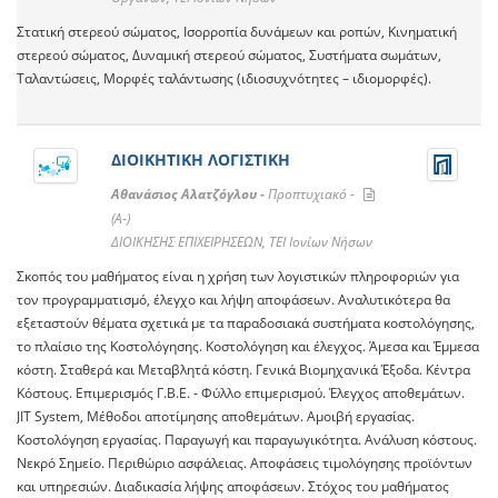
Στατική στερεού σώματος, Ισορροπία δυνάμεων και ροπών, Κινηματική
στερεού σώματος, Δυναμική στερεού σώματος, Συστήματα σωμάτων,
Ταλαντώσεις, Μορφές ταλάντωσης (ιδιοσυχνότητες – ιδιομορφές).
ΔΙΟΙΚΗΤΙΚΗ ΛΟΓΙΣΤΙΚΗ
Αθανάσιος Αλατζόγλου -
Προπτυχιακό -
(A-)
ΔΙΟΙΚΗΣΗΣ ΕΠΙΧΕΙΡΗΣΕΩΝ, ΤΕΙ Ιονίων Νήσων
Σκοπός του μαθήματος είναι η χρήση των λογιστικών πληροφοριών για
τον προγραμματισμό, έλεγχο και λήψη αποφάσεων. Αναλυτικότερα θα
εξεταστούν θέματα σχετικά με τα παραδοσιακά συστήματα κοστολόγησης,
το πλαίσιο της Κοστολόγησης. Κοστολόγηση και έλεγχος. Άμεσα και Έμμεσα
κόστη. Σταθερά και Μεταβλητά κόστη. Γενικά Βιομηχανικά Έξοδα. Κέντρα
Κόστους. Επιμερισμός Γ.Β.Ε. - Φύλλο επιμερισμού. Έλεγχος αποθεμάτων.
JIT System, Μέθοδοι αποτίμησης αποθεμάτων. Αμοιβή εργασίας.
Κοστολόγηση εργασίας. Παραγωγή και παραγωγικότητα. Ανάλυση κόστους.
Νεκρό Σημείο. Περιθώριο ασφάλειας. Αποφάσεις τιμολόγησης προϊόντων
και υπηρεσιών. Διαδικασία λήψης αποφάσεων. Στόχος του μαθήματος