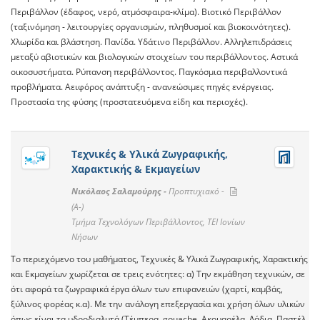
Περιβάλλον (έδαφος, νερό, ατμόσφαιρα-κλίμα). Βιοτικό Περιβάλλον
(ταξινόμηση - λειτουργίες οργανισμών, πληθυσμοί και βιοκοινότητες).
Χλωρίδα και βλάστηση. Πανίδα. Υδάτινο Περιβάλλον. Αλληλεπιδράσεις
μεταξύ αβιοτικών και βιολογικών στοιχείων του περιβάλλοντος. Αστικά
οικοσυστήματα. Ρύπανση περιβάλλοντος. Παγκόσμια περιβαλλοντικά
προβλήματα. Αειφόρος ανάπτυξη - ανανεώσιμες πηγές ενέργειας.
Προστασία της φύσης (προστατευόμενα είδη και περιοχές).
Τεχνικές & Υλικά Ζωγραφικής,
Χαρακτικής & Εκμαγείων
Νικόλαος Σαλαμούρης -
Προπτυχιακό -
(A-)
Τμήμα Τεχνολόγων Περιβάλλοντος, ΤΕΙ Ιονίων
Νήσων
Το περιεχόμενο του μαθήματος, Τεχνικές & Υλικά Ζωγραφικής, Χαρακτικής
και Εκμαγείων χωρίζεται σε τρεις ενότητες: α) Την εκμάθηση τεχνικών, σε
ότι αφορά τα ζωγραφικά έργα όλων των επιφανειών (χαρτί, καμβάς,
ξύλινος φορέας κ.α). Με την ανάλογη επεξεργασία και χρήση όλων υλικών
όπως είναι τα υδροδιαλυτά (Τέμπερα, gouache, Ακουαρέλα, Λάδια, Παστέλ