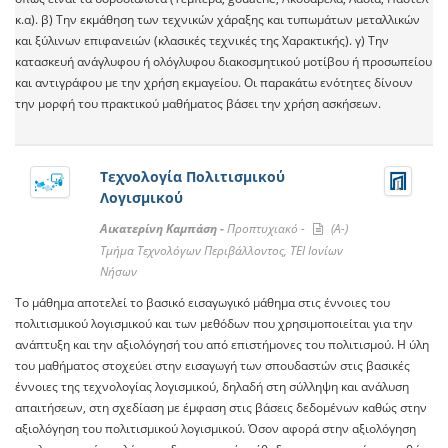
κ.α). β) Την εκμάθηση των τεχνικών χάραξης και τυπωμάτων μεταλλικών
και ξύλινων επιφανειών (κλασικές τεχνικές της Χαρακτικής). γ) Την
κατασκευή ανάγλυφου ή ολόγλυφου διακοσμητικού μοτίβου ή προσωπείου
και αντιγράφου με την χρήση εκμαγείου. Οι παρακάτω ενότητες δίνουν
την μορφή του πρακτικού μαθήματος βάσει την χρήση ασκήσεων.
Τεχνολογία Πολιτισμικού
Λογισμικού
Αικατερίνη Καμπάση -
Προπτυχιακό -
(A-)
Τμήμα Τεχνολόγων Περιβάλλοντος, ΤΕΙ Ιονίων
Νήσων
Το μάθημα αποτελεί το βασικό εισαγωγικό μάθημα στις έννοιες του
πολιτισμικού λογισμικού και των μεθόδων που χρησιμοποιείται για την
ανάπτυξη και την αξιολόγησή του από επιστήμονες του πολιτισμού. Η ύλη
του μαθήματος στοχεύει στην εισαγωγή των σπουδαστών στις βασικές
έννοιες της τεχνολογίας λογισμικού, δηλαδή στη σύλληψη και ανάλυση
απαιτήσεων, στη σχεδίαση με έμφαση στις βάσεις δεδομένων καθώς στην
αξιολόγηση του πολιτισμικού λογισμικού. Όσον αφορά στην αξιολόγηση