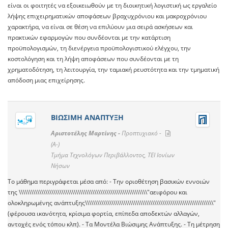
είναι οι φοιτητές να εξοικειωθούν με τη διοικητική λογιστική ως εργαλείο
λήψης επιχειρηματικών αποφάσεων βραχυχρόνιου και μακροχρόνιου
χαρακτήρα, να είναι σε θέση να επιλύουν μια σειρά ασκήσεων και
πρακτικών εφαρμογών που συνδέονται με την κατάρτιση
προϋπολογισμών, τη διενέργεια προϋπολογιστικού ελέγχου, την
κοστολόγηση και τη λήψη αποφάσεων που συνδέονται με τη
χρηματοδότηση, τη λειτουργία, την ταμιακή ρευστότητα και την τμηματική
απόδοση μιας επιχείρησης.
ΒΙΩΣΙΜΗ ΑΝΑΠΤΥΞΗ
Αριστοτέλης Μαρτίνης -
Προπτυχιακό -
(A-)
Τμήμα Τεχνολόγων Περιβάλλοντος, ΤΕΙ Ιονίων
Νήσων
To μάθημα περιγράφεται μέσα από: - Την οριοθέτηση βασικών εννοιών
της \\\\\\\\\\\\\\\\\\\\\\\\\\\\\\\\\\\\\\\\\\\\\\\\\\\\\\\\\\\\\\\"αειφόρου και
ολοκληρωμένης ανάπτυξης\\\\\\\\\\\\\\\\\\\\\\\\\\\\\\\\\\\\\\\\\\\\\\\\\\\\\\\\\\\\\\\"
(φέρουσα ικανότητα, κρίσιμα φορτία, επίπεδα αποδεκτών αλλαγών,
αντοχές ενός τόπου κλπ). - Τα Μοντέλα Βιώσιμης Ανάπτυξης. - Τη μέτρηση