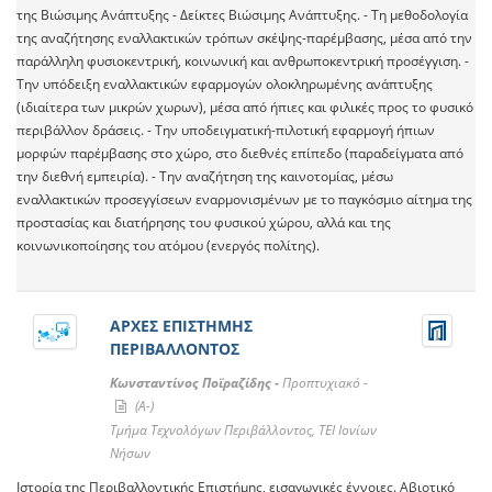
της Βιώσιμης Ανάπτυξης - Δείκτες Βιώσιμης Ανάπτυξης. - Τη μεθοδολογία
της αναζήτησης εναλλακτικών τρόπων σκέψης-παρέμβασης, μέσα από την
παράλληλη φυσιοκεντρική, κοινωνική και ανθρωποκεντρική προσέγγιση. -
Την υπόδειξη εναλλακτικών εφαρμογών ολοκληρωμένης ανάπτυξης
(ιδιαίτερα των μικρών χωρων), μέσα από ήπιες και φιλικές προς το φυσικό
περιβάλλον δράσεις. - Την υποδειγματική-πιλοτική εφαρμογή ήπιων
μορφών παρέμβασης στο χώρο, στο διεθνές επίπεδο (παραδείγματα από
την διεθνή εμπειρία). - Την αναζήτηση της καινοτομίας, μέσω
εναλλακτικών προσεγγίσεων εναρμονισμένων με το παγκόσμιο αίτημα της
προστασίας και διατήρησης του φυσικού χώρου, αλλά και της
κοινωνικοποίησης του ατόμου (ενεργός πολίτης).
ΑΡΧΕΣ ΕΠΙΣΤΗΜΗΣ
ΠΕΡΙΒΑΛΛΟΝΤΟΣ
Κωνσταντίνος Ποϊραζίδης -
Προπτυχιακό -
(A-)
Τμήμα Τεχνολόγων Περιβάλλοντος, ΤΕΙ Ιονίων
Νήσων
Ιστορία της Περιβαλλοντικής Επιστήμης, εισαγωγικές έννοιες. Αβιοτικό