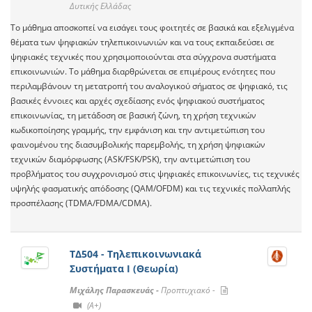
Δυτικής Ελλάδας
Το μάθημα αποσκοπεί να εισάγει τους φοιτητές σε βασικά και εξελιγμένα
θέματα των ψηφιακών τηλεπικοινωνιών και να τους εκπαιδεύσει σε
ψηφιακές τεχνικές που χρησιμοποιούνται στα σύγχρονα συστήματα
επικοινωνιών. Το μάθημα διαρθρώνεται σε επιμέρους ενότητες που
περιλαμβάνουν τη μετατροπή του αναλογικού σήματος σε ψηφιακό, τις
βασικές έννοιες και αρχές σχεδίασης ενός ψηφιακού συστήματος
επικοινωνίας, τη μετάδοση σε βασική ζώνη, τη χρήση τεχνικών
κωδικοποίησης γραμμής, την εμφάνιση και την αντιμετώπιση του
φαινομένου της διασυμβολικής παρεμβολής, τη χρήση ψηφιακών
τεχνικών διαμόρφωσης (ASK/FSK/PSK), την αντιμετώπιση του
προβλήματος του συγχρονισμού στις ψηφιακές επικοινωνίες, τις τεχνικές
υψηλής φασματικής απόδοσης (QAM/OFDM) και τις τεχνικές πολλαπλής
προσπέλασης (TDMA/FDMA/CDMA).
ΤΔ504 - Τηλεπικοινωνιακά
Συστήματα Ι (Θεωρία)
Μιχάλης Παρασκευάς -
Προπτυχιακό -
(A+)