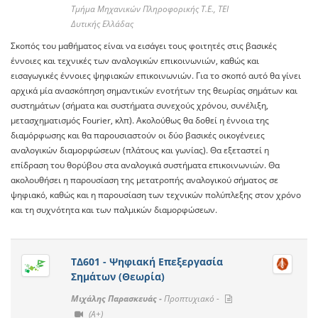
Τμήμα Μηχανικών Πληροφορικής Τ.Ε., ΤΕΙ
Δυτικής Ελλάδας
Σκοπός του μαθήματος είναι να εισάγει τους φοιτητές στις βασικές
έννοιες και τεχνικές των αναλογικών επικοινωνιών, καθώς και
εισαγωγικές έννοιες ψηφιακών επικοινωνιών. Για το σκοπό αυτό θα γίνει
αρχικά μία ανασκόπηση σημαντικών ενοτήτων της θεωρίας σημάτων και
συστημάτων (σήματα και συστήματα συνεχούς χρόνου, συνέλιξη,
μετασχηματισμός Fourier, κλπ). Ακολούθως θα δοθεί η έννοια της
διαμόρφωσης και θα παρουσιαστούν οι δύο βασικές οικογένειες
αναλογικών διαμορφώσεων (πλάτους και γωνίας). Θα εξεταστεί η
επίδραση του θορύβου στα αναλογικά συστήματα επικοινωνιών. Θα
ακολουθήσει η παρουσίαση της μετατροπής αναλογικού σήματος σε
ψηφιακό, καθώς και η παρουσίαση των τεχνικών πολύπλεξης στον χρόνο
και τη συχνότητα και των παλμικών διαμορφώσεων.
ΤΔ601 - Ψηφιακή Επεξεργασία
Σημάτων (Θεωρία)
Μιχάλης Παρασκευάς -
Προπτυχιακό -
(A+)