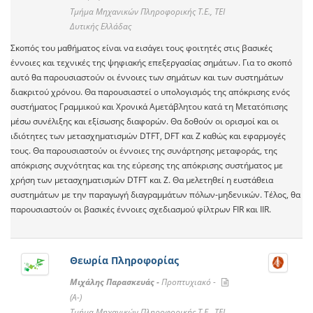
Τμήμα Μηχανικών Πληροφορικής Τ.Ε., ΤΕΙ
Δυτικής Ελλάδας
Σκοπός του μαθήματος είναι να εισάγει τους φοιτητές στις βασικές
έννοιες και τεχνικές της ψηφιακής επεξεργασίας σημάτων. Για το σκοπό
αυτό θα παρουσιαστούν οι έννοιες των σημάτων και των συστημάτων
διακριτού χρόνου. Θα παρουσιαστεί ο υπολογισμός της απόκρισης ενός
συστήματος Γραμμικού και Χρονικά Αμετάβλητου κατά τη Μετατόπισης
μέσω συνέλιξης και εξίσωσης διαφορών. Θα δοθούν οι ορισμοί και οι
ιδιότητες των μετασχηματισμών DTFT, DFT και Z καθώς και εφαρμογές
τους. Θα παρουσιαστούν οι έννοιες της συνάρτησης μεταφοράς, της
απόκρισης συχνότητας και της εύρεσης της απόκρισης συστήματος με
χρήση των μετασχηματισμών DTFT και Ζ. Θα μελετηθεί η ευστάθεια
συστημάτων με την παραγωγή διαγραμμάτων πόλων-μηδενικών. Τέλος, θα
παρουσιαστούν οι βασικές έννοιες σχεδιασμού φίλτρων FIR και ΙΙR.
Θεωρία Πληροφορίας
Μιχάλης Παρασκευάς -
Προπτυχιακό -
(A-)
Τμήμα Μηχανικών Πληροφορικής Τ.Ε., ΤΕΙ