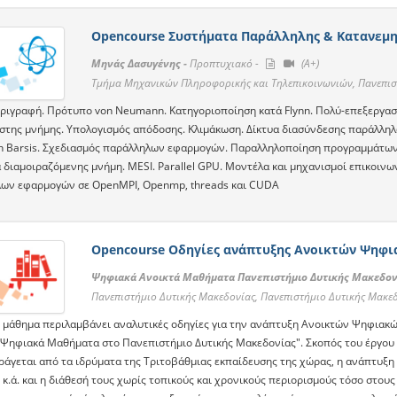
Opencourse Συστήματα Παράλληλης & Κατανεμη
Μηνάς Δασυγένης -
Προπτυχιακό -
(A+)
Τμήμα Μηχανικών Πληροφορικής και Τηλεπικοινωνιών, Πανεπισ
εριγραφή. Πρότυπο von Neumann. Κατηγοριοποίηση κατά Flynn. Πολύ-επεξεργασ
στης μνήμης. Υπολογισμός απόδοσης. Κλιμάκωση. Δίκτυα διασύνδεσης παράλληλ
n Barsis. Σχεδιασμός παράλληλων εφαρμογών. Παραλληλοποίηση προγραμμάτων 
 διαμοιραζόμενης μνήμη. MESI. Parallel GPU. Μοντέλα και μηχανισμοί επικοινω
ων εφαρμογών σε OpenMPI, Openmp, threads και CUDA
Opencourse Οδηγίες ανάπτυξης Ανοικτών Ψηφ
Ψηφιακά Ανοικτά Μαθήματα Πανεπιστήμιο Δυτικής Μακεδον
Πανεπιστήμιο Δυτικής Μακεδονίας, Πανεπιστήμιο Δυτικής Μακε
 μάθημα περιλαμβάνει αναλυτικές οδηγίες για την ανάπτυξη Ανοικτών Ψηφιακ
 Ψηφιακά Μαθήματα στο Πανεπιστήμιο Δυτικής Μακεδονίας". Σκοπός του έργου 
ράγεται από τα ιδρύματα της Τριτοβάθμιας εκπαίδευσης της χώρας, η ανάπτυξη
 κ.ά. και η διάθεσή τους χωρίς τοπικούς και χρονικούς περιορισμούς τόσο στου