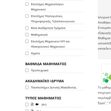
Επιστήμες Μηχανολόγου
Μηχανικού
Επιστήμες Υπολογιστών,
Ιστορικό 
Πληροφορικής, Τηλεπικοινωνιών
Αποθήκευ
Ενσωμάτω
Άλλα Ανεξάρτητα Τμήματα
εξαγωγής
Μαθηματικά
Μαθηματι
Επιστήμες Μηχανικού Η/Υ και
ιστοσελί
Ηλεκτρονικού Μηχανικού
εκπαιδευ
Χημεία
ΒΑΘΜΙΔΑ ΜΑΘΗΜΑΤΟΣ
Προπτυχιακό
ΑΚΑΔΗΜΑΪΚΟ ΙΔΡΥΜΑ
Το μάθημα
Πανεπιστήμιο Δυτικής Μακεδονίας
επιχειρεί
ΤΥΠΟΣ ΜΑΘΗΜΑΤΟΣ
περιλαμβ
Έργα", " 
(A+)