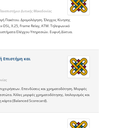
νεπιστήμιο Δυτικής Μακεδονίας
γή Πακέτου. Δρομολόγηση. Έλεγχος Κίνησης
x‐DSL, X.25, Frame Relay, ATM. Τηλεφωνικό
Συστήματα Ελέγχου Υπηρεσιών. Ευφυή Δίκτυα.
κή Επιστήμη και
νίας
επιχειρήσεων. Επενδύσεις και χρηματοδότηση. Μορφές
εστώτα. Άλλες μορφές χρηματοδότησης. Ισολογισμός και
 κάρτα (Balanced Scorecard).