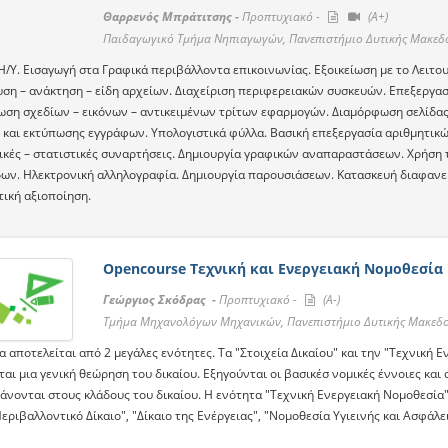
Θαρρενός Μπράτιτσης -
Προπτυχιακό -
(A+)
Παιδαγωγικό Τμήμα Νηπιαγωγών, Πανεπιστήμιο Δυτικής Μακεδ
Η/Υ. Εισαγωγή στα Γραφικά περιβάλλοντα επικοινωνίας. Εξοικείωση με το Λειτου
ση – ανάκτηση – είδη αρχείων. Διαχείριση περιφερειακών συσκευών. Επεξεργασ
ση σχεδίων – εικόνων – αντικειμένων τρίτων εφαρμογών. Διαμόρφωση σελίδας
 και εκτύπωσης εγγράφων. Υπολογιστικά φύλλα. Βασική επεξεργασία αριθμητικ
κές – στατιστικές συναρτήσεις. Δημιουργία γραφικών αναπαραστάσεων. Χρήση 
δων. Ηλεκτρονική αλληλογραφία. Δημιουργία παρουσιάσεων. Κατασκευή διαφανειώ
τική αξιοποίηση.
Opencourse Τεχνική και Ενεργειακή Νομοθεσία
Γεώργιος Σκόδρας -
Προπτυχιακό -
(A-)
Τμήμα Μηχανολόγων Μηχανικών, Πανεπιστήμιο Δυτικής Μακεδο
 αποτελείται από 2 μεγάλες ενότητες. Τα "Στοιχεία Δικαίου" και την "Τεχνική Ε
ται μια γενική θεώρηση του δικαίου. Εξηγούνται οι βασικέσ νομικές έννοιες και
άνονται στους κλάδους του δικαίου. Η ενότητα "Τεχνική Ενεργειακή Νομοθεσία"
Περιβαλλοντικό Δίκαιο", "Δίκαιο της Ενέργειας", "Νομοθεσία Υγιεινής και Ασφάλε