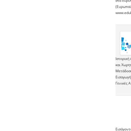
στο ευρύ
(Ευρωπαϊ
www.edul
Ιστορική
και Χωρη
Μετάδοση
Εισαγωγή
Γενικές 
Εισάγοντ