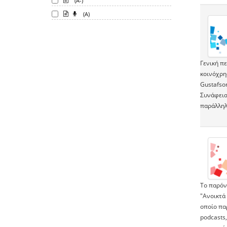
(A-)
(A)
Γενική π
κοινόχρη
Gustafso
Συνάφεια
παράλληλ
To παρόν
"Ανοικτά
οποίο πα
podcasts,