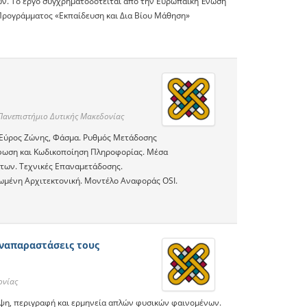
ών. Το έργο συγχρηματοδοτείται από την Ευρωπαϊκή Ένωση
 Προγράμματος «Εκπαίδευση και Δια Βίου Μάθηση»
νεπιστήμιο Δυτικής Μακεδονίας
 Εύρος Ζώνης, Φάσμα. Ρυθμός Μετάδοσης
ρφωση και Κωδικοποίηση Πληροφορίας. Μέσα
των. Τεχνικές Επαναμετάδοσης.
ωμένη Αρχιτεκτονική. Μοντέλο Αναφοράς OSI.
αναπαραστάσεις τους
ονίας
εψη, περιγραφή και ερμηνεία απλών φυσικών φαινομένων.