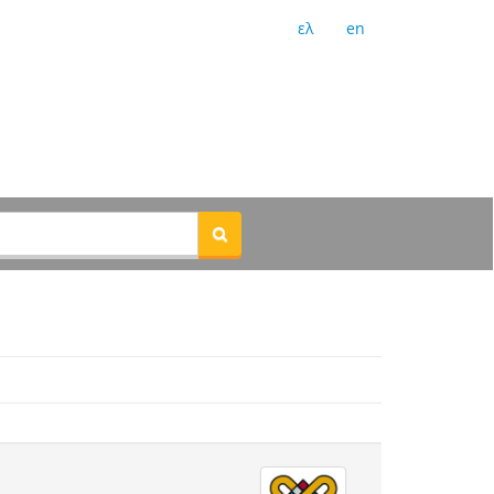
ελ
en