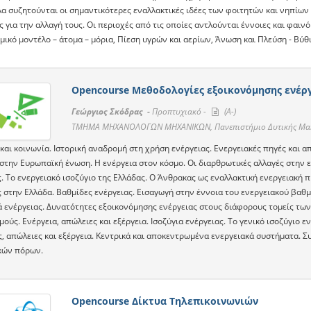
 συζητούνται οι σημαντικότερες εναλλακτικές ιδέες των φοιτητών και νηπίων γι
 για την αλλαγή τους. Οι περιοχές από τις οποίες αντλούνται έννοιες και φαινό
μικό μοντέλο – άτομα – μόρια, Πίεση υγρών και αερίων, Άνωση και Πλεύση - Βύθ
Opencourse Μεθοδολογίες εξοικονόμησης ενέργ
Γεώργιος Σκόδρας -
Προπτυχιακό -
(A-)
TMHMA ΜΗΧΑΝΟΛΟΓΩΝ ΜΗΧΑΝΙΚΩΝ, Πανεπιστήμιο Δυτικής Μα
και κοινωνία. Ιστορική αναδρομή στη χρήση ενέργειας. Ενεργειακές πηγές και α
 στην Ευρωπαϊκή ένωση. Η ενέργεια στον κόσμο. Οι διαρθρωτικές αλλαγές στην
. Το ενεργειακό ισοζύγιο της Ελλάδας. Ο Άνθρακας ως εναλλακτική ενεργειακή π
ς στην Ελλάδα. Βαθμίδες ενέργειας. Εισαγωγή στην έννοια του ενεργειακού βαθ
 ενέργειας. Δυνατότητες εξοικονόμησης ενέργειας στους διάφορους τομείς τω
ούς. Ενέργεια, απώλειες και εξέργεια. Ισοζύγια ενέργειας. Το γενικό ισοζύγιο 
, απώλειες και εξέργεια. Κεντρικά και αποκεντρωμένα ενεργειακά συστήματα. Σ
κών πόρων.
Opencourse Δίκτυα Τηλεπικοινωνιών