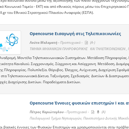
τερο κοινωνικό σύνολο μέσω της αξιοποίησης των πλέον σύγχρονων τεχνολογι
κό Κοινωνικό Ταμείο - ΕΚΤ) και από εθνικούς πόρους μέσω του Επιχειρησιακού
ll.gr του Εθνικού Στρατηγικού Πλαισίου Αναφοράς (ΕΣΠΑ).
Opencourse Εισαγωγή στις Τηλεπικοινωνίες
Λούτα Μαλαματή -
Προπτυχιακό -
(A-)
ΤΜΗΜΑ ΜΗΧΑΝΙΚΩΝ ΠΛΗΡΟΦΟΡΙΚΗΣ ΚΑΙ ΤΗΛΕΠΙΚΟΙΝΩΝΙΩΝ , Πα
 Αναδρομή. Μοντέλο Τηλεπικοινωνιακών Συστημάτων. Μετάδοση Πληροφορίας.
τικότητα Καναλιού. Συγχρονισμός. Σύγχρονη και Ασύγχρονη Μετάδοση. Διαμό
ς Πληροφορίας. Πολυπλεξία. Θόρυβος. Έλεγχος, Ανίχνευση, Διαχείριση Σφαλμά
 στα Τηλεπικοινωνιακά Δίκτυα. Ταξινόμηση. Σχεδιασμός Δικτύων & Διαστρωματ
Αρχές Διαχείρισης Δικτύων. Παραδείγματα Δικτύων.
Opencourse Έννοιες φυσικών επιστηµών Ι και 
Πέτρος Καριώτογλου -
Προπτυχιακό -
(A)
Παιδαγωγικό Τμήμα Νηπιαγωγών, Πανεπιστήμιο Δυτικής Μακεδ
αι βασικές έννοιες των Φυσικών Επιστημών και χρησιμοποιούνται στην πρόβλ