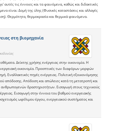
’ αυτές τις έννοιες και τα φαινόμενα, καθώς και διδακτικές
μενα είναι: Δομή της ύλης (Φυσικές καταστάσεις και αλλαγές
ιση). Θερμότητα, θερμοκρασία και θερμικά φαινόμενα.
ειας στη βιομηχανία
κεδονίας
ποθέματα. Δείκτης χρήσης ενέργειας στην οικονομία. Η
 ενεργειακή οικονομία. Προοπτικές των διαφόρων μορφών
ηγή. Εναλλακτικές πηγές ενέργειας. Πολιτική εξοικονόμησης
μού απόδοσης. Απόδοση και απώλειες κατά τη μετατροπή και
ν ανθρωπογενών δραστηριοτήτων. Εισαγωγή στους τεχνικούς
ενέργειας. Εισαγωγή στην έννοια του βαθμού ενεργειακής
υσχετισμός ωφέλιμου έργου, ενεργειακού συστήματος και