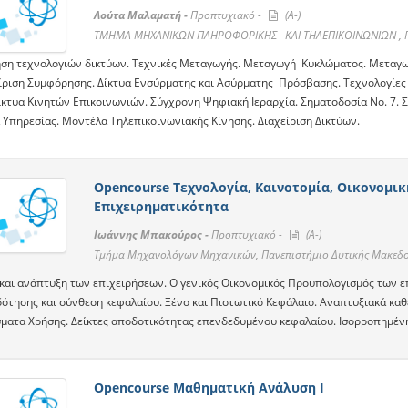
Λούτα Μαλαματή -
Προπτυχιακό -
(A-)
ΤΜΗΜΑ ΜΗΧΑΝΙΚΩΝ ΠΛΗΡΟΦΟΡΙΚΗΣ ΚΑΙ ΤΗΛΕΠΙΚΟΙΝΩΝΙΩΝ , Πα
ση τεχνολογιών δικτύων. Τεχνικές Μεταγωγής. Μεταγωγή Κυκλώματος. Μεταγω
είριση Συμφόρησης. Δίκτυα Ενσύρματης και Ασύρματης Πρόσβασης. Τεχνολογίες 
Δίκτυα Κινητών Επικοινωνιών. Σύγχρονη Ψηφιακή Ιεραρχία. Σηματοδοσία Νο. 7. 
 Υπηρεσίας. Μοντέλα Τηλεπικοινωνιακής Κίνησης. Διαχείριση Δικτύων.
Opencourse Τεχνολογία, Καινοτομία, Οικονομι
Επιχειρηματικότητα
Ιωάννης Μπακούρος -
Προπτυχιακό -
(A-)
Τμήμα Μηχανολόγων Μηχανικών, Πανεπιστήμιο Δυτικής Μακεδο
και ανάπτυξη των επιχειρήσεων. Ο γενικός Οικονομικός Προϋπολογισμός των 
ότησης και σύνθεση κεφαλαίου. Ξένο και Πιστωτικό Κεφάλαιο. Αναπτυξιακά καθ
ματα Χρήσης. Δείκτες αποδοτικότητας επενδεδυμένου κεφαλαίου. Ισορροπημένη
Opencourse Μαθηματική Ανάλυση Ι