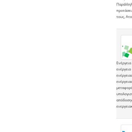
Παράλληλα
προτάσεις
τους, Ατο
Ενέργεια 
ενέργεια
ενέργειας
ενέργεια
μεταφορά
υπολογισμ
απόδοσης
ενεργεια