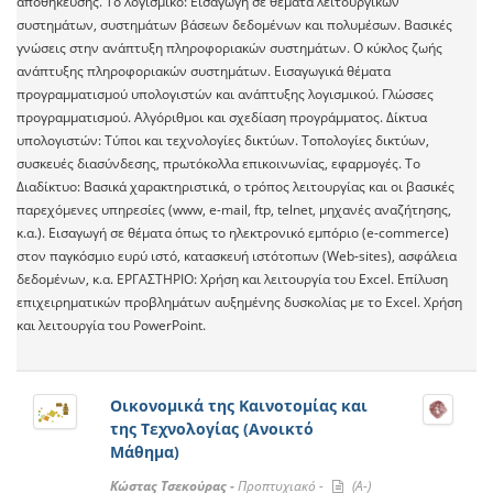
αποθήκευσης. Το λογισμικό: Εισαγωγή σε θέματα λειτουργικών
συστημάτων, συστημάτων βάσεων δεδομένων και πολυμέσων. Βασικές
γνώσεις στην ανάπτυξη πληροφοριακών συστημάτων. Ο κύκλος ζωής
ανάπτυξης πληροφοριακών συστημάτων. Εισαγωγικά θέματα
προγραμματισμού υπολογιστών και ανάπτυξης λογισμικού. Γλώσσες
προγραμματισμού. Αλγόριθμοι και σχεδίαση προγράμματος. Δίκτυα
υπολογιστών: Τύποι και τεχνολογίες δικτύων. Τοπολογίες δικτύων,
συσκευές διασύνδεσης, πρωτόκολλα επικοινωνίας, εφαρμογές. Το
Διαδίκτυο: Βασικά χαρακτηριστικά, ο τρόπος λειτουργίας και οι βασικές
παρεχόμενες υπηρεσίες (www, e-mail, ftp, telnet, μηχανές αναζήτησης,
κ.α.). Εισαγωγή σε θέματα όπως το ηλεκτρονικό εμπόριο (e-commerce)
στον παγκόσμιο ευρύ ιστό, κατασκευή ιστότοπων (Web-sites), ασφάλεια
δεδομένων, κ.α. ΕΡΓΑΣΤΗΡΙΟ: Χρήση και λειτουργία του Excel. Επίλυση
επιχειρηματικών προβλημάτων αυξημένης δυσκολίας με το Excel. Χρήση
και λειτουργία του PowerPoint.
Οικονομικά της Καινοτομίας και
της Τεχνολογίας (Ανοικτό
Μάθημα)
Κώστας Τσεκούρας -
Προπτυχιακό -
(A-)