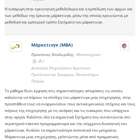
Η εισαγωγή στην ερευνητική μεθοδολογία και η εμπέδωση των αρχών και
των μεθόδων της έρευνας μάρκετινγκ, μέσω της οποίας ερευνώνται με
μεθοδικό και εμπειρικό τρόπο ζητήματα του μάρκετινγκ.
Μάρκετινγκ (ΜΒΑ)
Προκόπιος Θεοδωρίδης -
Μεταπτυχιακό -
(A-)
Διοίκησης Επιχειρήσεων Αγροτικών
Προϊόντων και Τροφίμων, Πανεπιστήμιο
Πατρών
Το μάθημα δίνει έμφαση στις σημαντικότερες αποφάσεις τις οποίες
καλούνται να πάρουν τα στελέχη του μάρκετινγκ μιας επιχείρησης, στην
προσπάθεια τους να εναρμονίσουν τους αντικειμενικούς στόχους και τους
πόρους της επιχείρησης με τις ανάγκες και τις ευκαιρίες που υπάρχουν
στην αγορά. Καλύπτει όλα τα σημαντικά ζητήματα που συναντώνται στο
στρατηγικό-τακτικό προγραμματισμό και την σύγχρονη διοικητική του
μάρκετινγκ. Αναλύει τα σημαντικότερα συστατικά του μείγματος
Μάρκετινγκ μιας επιχείρησης, μελετώντας μέσα από πραγματικές