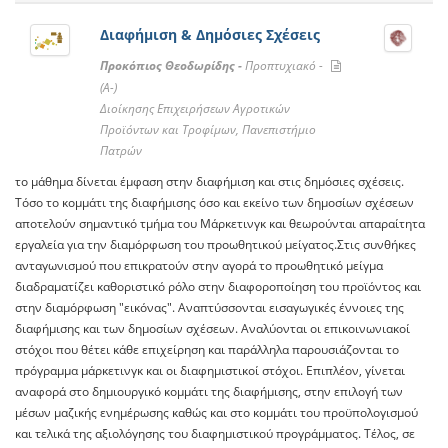
Διαφήμιση & Δημόσιες Σχέσεις
Προκόπιος Θεοδωρίδης -
Προπτυχιακό -
(A-)
Διοίκησης Επιχειρήσεων Αγροτικών
Προϊόντων και Τροφίμων, Πανεπιστήμιο
Πατρών
το μάθημα δίνεται έμφαση στην διαφήμιση και στις δημόσιες σχέσεις.
Τόσο το κομμάτι της διαφήμισης όσο και εκείνο των δημοσίων σχέσεων
αποτελούν σημαντικό τμήμα του Μάρκετινγκ και θεωρούνται απαραίτητα
εργαλεία για την διαμόρφωση του προωθητικού μείγατος.Στις συνθήκες
ανταγωνισμού που επικρατούν στην αγορά το προωθητικό μείγμα
διαδραματίζει καθοριστικό ρόλο στην διαφοροποίηση του προϊόντος και
στην διαμόρφωση "εικόνας". Αναπτύσσονται εισαγωγικές έννοιες της
διαφήμισης και των δημοσίων σχέσεων. Αναλύονται οι επικοινωνιακοί
στόχοι που θέτει κάθε επιχείρηση και παράλληλα παρουσιάζονται το
πρόγραμμα μάρκετινγκ και οι διαφημιστικοί στόχοι. Επιπλέον, γίνεται
αναφορά στο δημιουργικό κομμάτι της διαφήμισης, στην επιλογή των
μέσων μαζικής ενημέρωσης καθώς και στο κομμάτι του προϋπολογισμού
και τελικά της αξιολόγησης του διαφημιστικού προγράμματος. Τέλος, σε