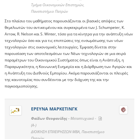
Τμήμα Οικονομικών Επιστημών,
Πανεπιστήμιο Πατρών
Στο πλαίσιο του μαθήματος παρουσιάζονται οι βασικές απόψεις των
θεμελιωτών του αντικειμένου και συγκεκριμένα των J. Schumpeter, K.
Arrow, R. Nelson και S. Winter, τόσο για τα κίνητρα για την ανάπτυξη νέων
τεχνολογιών όσο και για τις επιπτώσεις της ενσωμάτωσης των νέων
τεχνολογιών στις οικονομικές λειτουργίες. Έμφαση δίνεται στην
παρουσίαση των αποτελεσμάτων των Νέων τεχνολογιών σε μια σειρά
παραμέτρων του Οικονομικού Συστήματος όπως είναι η Ανάπτυξη, η
Παραγωγικότητα, η Κοινωνική Ευημερία και η Διάρθρωση των Αγορών και
η Ανάπτυξη του Διεθνούς Εμπορίου. Ακόμα παρουσιάζονται οι πλευρές
της καινοτομίας που συνδέονται με την διάχυση της και την
παγκοσμιοποίησης.
ΕΡΕΥΝΑ ΜΑΡΚΕΤΙΝΓΚ
Φαίδων Θεοφανίδης -
Μεταπτυχιακό -
(A-)
ΔΙΟΙΚΗΣΗ ΕΠΙΧΕΙΡΗΣΕΩΝ ΜΒΑ, Πανεπιστήμιο
Πατρών