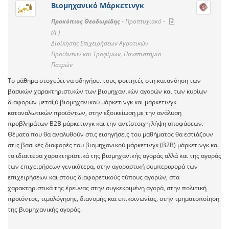
Βιομηχανικό Μάρκετινγκ
Προκόπιος Θεοδωρίδης -
Προπτυχιακό -
(A-)
Διοίκησης Επιχειρήσεων Αγροτικών
Προϊόντων και Τροφίμων, Πανεπιστήμιο
Πατρών
Το μάθημα στοχεύει να οδηγήσει τους φοιτητές στη κατανόηση των
βασικών χαρακτηριστικών των βιομηχανικών αγορών και των κυρίων
διαφορών μεταξύ βιομηχανικού μάρκετινγκ και μάρκετινγκ
καταναλωτικών προϊόντων, στην εξοικείωση με την ανάλυση
προβλημάτων Β2Β μάρκετινγκ και την αντίστοιχη λήψη αποφάσεων.
Θέματα που θα αναλυθούν στις εισηγήσεις του μαθήματος θα εστιάζουν
στις βασικές διαφορές του βιομηχανικού μάρκετινγκ (Β2Β) μάρκετινγκ και
τα ιδιαιτέρα χαρακτηριστικά της βιομηχανικής αγοράς αλλά και της αγοράς
των επιχειρήσεων γενικότερα, στην αγοραστική συμπεριφορά των
επιχειρήσεων και στους διαφορετικούς τύπους αγορών, στα
χαρακτηριστικά της έρευνας στην συγκεκριμένη αγορά, στην πολιτική
προϊόντος, τιμολόγησης, διανομής και επικοινωνίας, στην τμηματοποίηση
της βιομηχανικής αγοράς.