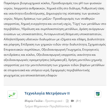
Παγκόσμιοι βιογεωχημικοί κύκλοι, Προσδιορισμός του pH των φυσικών
νερών, Ισορροπία ανθρακικών, Χημικά είδη στο διάλυμα, Ρυθμιστική τάση
και ικανότητα εξουδετέρωσης, Δημιουργία της σύστασης των φυσικών
νερών, Νόμος δράσεως των μαζών- Προσδιορισμός των σταθερών
ισορροπίας, Χημική ενεργότητα και ιοντική ισχύς, ‘Τύχη’ των μετάλλων στο
περιβάλλον, Υδρόλυση και συμπλοκοποίηση μετάλλων, Δράση ανόργανων
ενώσεων ως υποκαταστάτες, Ανταγωνιστική δέσμευση υποκαταστατών,
Αλληλεπίδραση υδατικών διαλυμάτων με ιζήματα και εδάφη, Διαλυτότητα
και ρόφηση, Επίδραση των χημικών ειδών στην διαλυτότητα, Σχηματισμός
Επιφανειακών συμπλόκων, Οξειδοαναγωγική Γεωχημεία, Ετερογενείς
αντιδράσεις και κύκλοι, Οξειδοαναγωγική ισορροπία, ικανότητα και
οξειδοαναγωγικές ογκομετρήσεις (κλίμακα pE), Χρήση μοντέλου χημικής
ισορροπίας για την μοντελοποίηση των χημικών ειδών βαρέων μετάλλων
σε επιφανειακά και υπόγεια νερά, Εφαρμογές περιβαλλοντικής
γεωχημείας για αποκατάσταση εδαφών
Τεχνολογία Μετρήσεων ΙI
Μαρία Γούλα -
Προπτυχιακό -
(A+)
Τμήμα Μηχανικών Περιβάλλοντος &