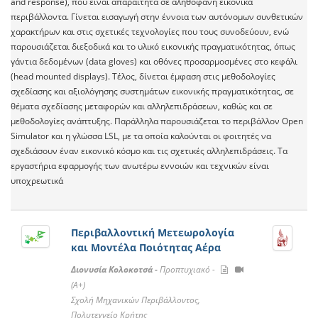
and response), που είναι απαραίτητα σε αληθοφανή εικονικά
περιβάλλοντα. Γίνεται εισαγωγή στην έννοια των αυτόνομων συνθετικών
χαρακτήρων και στις σχετικές τεχνολογίες που τους συνοδεύουν, ενώ
παρουσιάζεται διεξοδικά και το υλικό εικονικής πραγματικότητας, όπως
γάντια δεδομένων (data gloves) και οθόνες προσαρμοσμένες στο κεφάλι
(head mounted displays). Τέλος, δίνεται έμφαση στις μεθοδολογίες
σχεδίασης και αξιολόγησης συστημάτων εικονικής πραγματικότητας, σε
θέματα σχεδίασης μεταφορών και αλληλεπιδράσεων, καθώς και σε
μεθοδολογίες ανάπτυξης. Παράλληλα παρουσιάζεται το περιβάλλον Open
Simulator και η γλώσσα LSL, με τα οποία καλούνται οι φοιτητές να
σχεδιάσουν έναν εικονικό κόσμο και τις σχετικές αλληλεπιδράσεις. Τα
εργαστήρια εφαρμογής των ανωτέρω εννοιών και τεχνικών είναι
υποχρεωτικά
Περιβαλλοντική Μετεωρολογία
και Μοντέλα Ποιότητας Αέρα
Διονυσία Κολοκοτσά -
Προπτυχιακό -
(A+)
Σχολή Μηχανικών Περιβάλλοντος,
Πολυτεχνείο Κρήτης