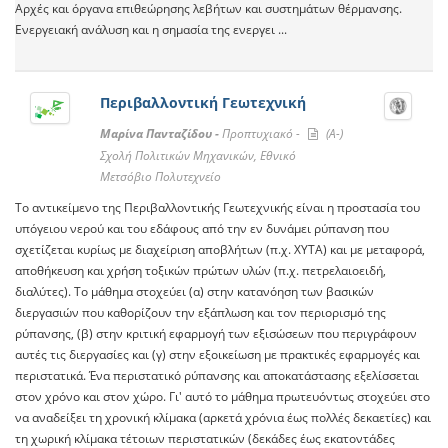
Αρχές και όργανα επιθεώρησης λεβήτων και συστημάτων θέρμανσης.
Ενεργειακή ανάλυση και η σημασία της ενεργει ...
Περιβαλλοντική Γεωτεχνική
Μαρίνα Πανταζίδου -
Προπτυχιακό -
(A-)
Σχολή Πολιτικών Μηχανικών, Εθνικό
Μετσόβιο Πολυτεχνείο
Το αντικείμενο της Περιβαλλοντικής Γεωτεχνικής είναι η προστασία του
υπόγειου νερού και του εδάφους από την εν δυνάμει ρύπανση που
σχετίζεται κυρίως με διαχείριση αποβλήτων (π.χ. ΧΥΤΑ) και με μεταφορά,
αποθήκευση και χρήση τοξικών πρώτων υλών (π.χ. πετρελαιοειδή,
διαλύτες). Το μάθημα στοχεύει (α) στην κατανόηση των βασικών
διεργασιών που καθορίζουν την εξάπλωση και τον περιορισμό της
ρύπανσης, (β) στην κριτική εφαρμογή των εξισώσεων που περιγράφουν
αυτές τις διεργασίες και (γ) στην εξοικείωση με πρακτικές εφαρμογές και
περιστατικά. Ένα περιστατικό ρύπανσης και αποκατάστασης εξελίσσεται
στον χρόνο και στον χώρο. Γι' αυτό το μάθημα πρωτευόντως στοχεύει στο
να αναδείξει τη χρονική κλίμακα (αρκετά χρόνια έως πολλές δεκαετίες) και
τη χωρική κλίμακα τέτοιων περιστατικών (δεκάδες έως εκατοντάδες