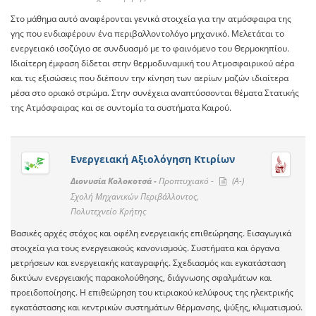
Στο μάθημα αυτό αναφέρονται γενικά στοιχεία για την ατμόσφαιρα της
γης που ενδιαφέρουν ένα περιβαλλοντολόγο μηχανικό. Μελετάται το
ενεργειακό ισοζύγιο σε συνδυασμό με το φαινόμενο του Θερμοκηπίου.
Ιδιαίτερη έμφαση δίδεται στην θερμοδυναμική του Ατμοσφαιρικού αέρα
και τις εξισώσεις που διέπουν την κίνηση των αερίων μαζών ιδιαίτερα
μέσα στο οριακό στρώμα. Στην συνέχεια αναπτύσσονται θέματα Στατικής
της Ατμόσφαιρας και σε συντομία τα συστήματα Καιρού.
Ενεργειακή Αξιολόγηση Κτιρίων
Διονυσία Κολοκοτσά -
Προπτυχιακό -
(A-)
Σχολή Μηχανικών Περιβάλλοντος,
Πολυτεχνείο Κρήτης
Βασικές αρχές στόχος και οφέλη ενεργειακής επιθεώρησης. Εισαγωγικά
στοιχεία για τους ενεργειακούς κανονισμούς. Συστήματα και όργανα
μετρήσεων και ενεργειακής καταγραφής. Σχεδιασμός και εγκατάσταση
δικτύων ενεργειακής παρακολούθησης, διάγνωσης σφαλμάτων και
προειδοποίησης. Η επιθεώρηση του κτιριακού κελύφους της ηλεκτρικής
εγκατάστασης και κεντρικών συστημάτων θέρμανσης, ψύξης, κλιματισμού.