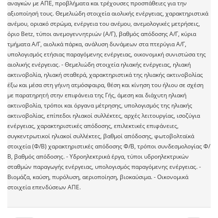
αναγκών με ΑΠΕ, προβλήματα και τρέχουσες προσπάθειες για την
αξιοποίησή τους. Θεμελιώδη στοιχεία αιολικής ενέργειας, χαρακτηριστικά
ανέμου, οριακό στρώμα, ενέργεια του ανέμου, ανεμολογικές μετρήσεις,
όριο Betz, τύποι ανεμογεννητριών (Α/Γ), βαθμός απόδοσης Α/Γ, κύρια
τμήματα Α/Γ, αιολικά πάρκα, ανάλυση δυνάμεων στα πτερύγια Α/Γ,
υπολογισμός ετήσιας παραγόμενης ενέργειας, οικονομική συνιστώσα της
αιολικής ενέργειας. - Θεμελιώδη στοιχεία ηλιακής ενέργειας, ηλιακή
ακτινοβολία, ηλιακή σταθερά, χαρακτηριστικά της ηλιακής ακτινοβολίας
έξω και μέσα στη γήινη ατμόσφαιρα, θέση και κίνηση του ήλιου σε σχέση
με παρατηρητή στην επιφάνεια της Γής, άμεση και διάχυτη ηλιακή
ακτινοβολία, τρόποι και όργανα μέτρησης, υπολογισμός της ηλιακής
ακτινοβολίας, επίπεδοι ηλιακοί συλλέκτες, αρχές λειτουργίας, ισοζύγια
ενέργειας, χαρακτηριστικές απόδοσης, επιλεκτικές επιφάνειες,
συγκεντρωτικοί ηλιακοί συλλέκτες, βαθμοί απόδοσης, φωτοβολταϊκά
στοιχεία (Φ/Β) χαρακτηριστικές απόδοσης Φ/Β, τρόποι συνδεσμολογίας Φ/
Β, βαθμός απόδοσης. - Υδροηλεκτρικά έργα, τύποι υδροηλεκτρικών
σταθμών παραγωγής ενέργειας, υπολογισμός παραγόμενης ενέργειας. -
Βιομάζα, καύση, πυρόλυση, αεριοποίηση, βιοκαύσιμα. - Οικονομικά
στοιχεία επενδύσεων ΑΠΕ.