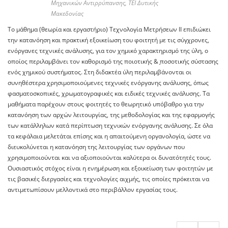
Μηχανικών Αντιρρύπανσης, ΤΕΙ Δυτικής
Μακεδονίας
Tο μάθημα (θεωρία και εργαστήριο) Τεχνολογία Μετρήσεων ΙΙ επιδιώκει
την κατανόηση και πρακτική εξοικείωση του φοιτητή με τις σύγχρονες,
ενόργανες τεχνικές ανάλυσης, για τον χημικό χαρακτηρισμό της ύλη, ο
οποίος περιλαμβάνει τον καθορισμό της ποιοτικής & ̟ποσοτικής σύστασης
ενός χημικού συστήματος. Στη διδακτέα ύλη περιλαμβάνονται οι
συνηθέστερα χρησιμοποιούμενες τεχνικές ενόργανης ανάλυσης, όπως
φασματοσκοπικές, χρωματογραφικές και ειδικές τεχνικές ανάλυσης. Τα
μαθήματα παρέχουν στους φοιτητές το θεωρητικό υπόβαθρο για την
κατανόηση των αρχών λειτουργίας, της μεθοδολογίας και της εφαρμογής
των κατάλληλων κατά περίπτωση τεχνικών ενόργανης ανάλυσης. Σε όλα
τα κεφάλαια μελετάται επίσης και η απαιτούμενη οργανολογία, ώστε να
διευκολύνεται η κατανόηση της λειτουργίας των οργάνων που
χρησιμοποιούνται και να αξιοποιούνται καλύτερα οι δυνατότητές τους.
Ουσιαστικός στόχος είναι η ενημέρωση και εξοικείωση των φοιτητών με
τις βασικές διεργασίες και τεχνολογίες αιχμής, τις οποίες πρόκειται να
αντιμετωπίσουν μελλοντικά στο περιβάλλον εργασίας τους.