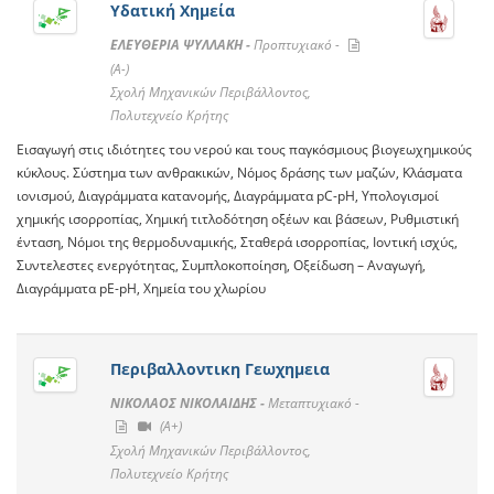
Υδατική Χημεία
ΕΛΕΥΘΕΡΙΑ ΨΥΛΛΑΚΗ -
Προπτυχιακό -
(A-)
Σχολή Μηχανικών Περιβάλλοντος,
Πολυτεχνείο Κρήτης
Εισαγωγή στις ιδιότητες του νερού και τους παγκόσμιους βιογεωχημικούς
κύκλους. Σύστημα των ανθρακικών, Νόμος δράσης των μαζών, Κλάσματα
ιονισμού, Διαγράμματα κατανομής, Διαγράμματα pC-pH, Υπολογισμοί
χημικής ισορροπίας, Χημική τιτλοδότηση οξέων και βάσεων, Ρυθμιστική
ένταση, Νόμοι της θερμοδυναμικής, Σταθερά ισορροπίας, Ιοντική ισχύς,
Συντελεστες ενεργότητας, Συμπλοκοποίηση, Οξείδωση – Αναγωγή,
Διαγράμματα pE-pH, Χημεία του χλωρίου
Περιβαλλοντικη Γεωχημεια
ΝΙΚΟΛΑΟΣ ΝΙΚΟΛΑΙΔΗΣ -
Μεταπτυχιακό -
(A+)
Σχολή Μηχανικών Περιβάλλοντος,
Πολυτεχνείο Κρήτης