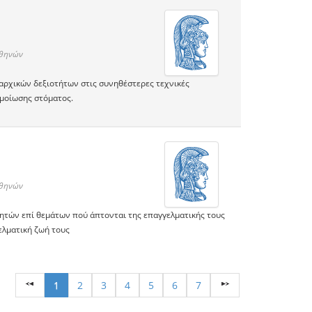
Αθηνών
αρχικών δεξιοτήτων στις συνηθέστερες τεχνικές
μοίωσης στόματος.
Αθηνών
ητών επί θεμάτων πού άπτονται της επαγγελματικής τους
ελματική ζωή τους
1
2
3
4
5
6
7