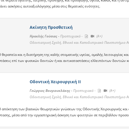
 σε θέματα υγιεινής, ιατρικής πρόληψης και προαγωγής υγείας καθώς και η αντ
άνει ασκήσεις αυτοαξιολόγησης μέσα στις θεματικές ενότητες.
Ακίνητη Προσθετική
Ηρακλής Γούσιας -
Προπτυχιακό -
(A+)
Οδοντιατρική Σχολή, Εθνικό και Καποδιστριακό Πανεπιστήμιο 
Η θεραπεία και η διατήρηση της καλής στοματικής υγείας, ομαλής λειτουργίας 
τάσεις επί των φυσικών δοντιών ή και αντικαταστάσεις ελλειπόντων δοντιών κ
Οδοντική Χειρουργική II
Γεώργιος Βουγιουκλάκης -
Προπτυχιακό -
(A+)
Οδοντιατρική Σχολή, Εθνικό και Καποδιστριακό Πανεπιστήμιο 
Η απόκτηση των βασικών θεωρητικών γνώσεων της Οδοντικής Χειρουργικής και 
τασης, μέσα από την εργαστηριακή άσκηση των φοιτητών σε περιβάλλον προσο