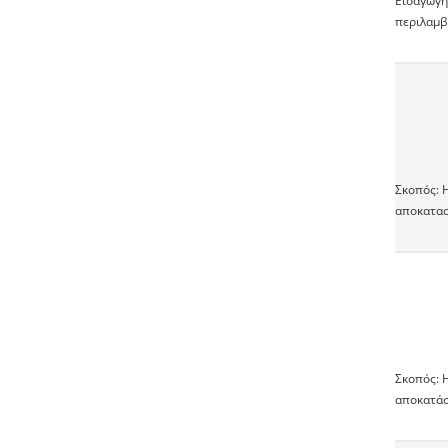
Εισαγωγή
περιλαμβ
Σκοπός: 
αποκατασ
Σκοπός: 
αποκατάσ