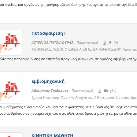
και υγείας, και οργάνωσης προγραμμάτων άσκησης και υγείας με σκοπό την δια β
Πετοσφαίριση Ι
ΑΣΤΕΡΙΟΣ ΠΑΤΣΙΑΟΥΡΑΣ -
Προπτυχιακό -
(A)
ΤΜΗΜΑ ΕΠΙΣΤΗΜΗΣ ΦΥΣΙΚΗΣ ΑΓΩΓΗΣ ΚΑΙ ΑΘΛΗΤΙΣΜΟΥ, Πανεπιστ
αλία της πετοσφαίρισης σε επίπεδο προχωρημένων και σε ομάδες υψηλής κατηγ
Εμβιομηχανική
Αθανάσιος Τσιόκανος -
Προπτυχιακό -
(A+)
Τμήμα Επιστήμης Φυσικής Αγωγής και Αθλητισμού, Πανεπιστήμι
υ μαθήματος είναι να εξοικειώσει τους φοιτητές με τις βασικές θεωρητικές απ
του ανθρώπου στη συμμετοχή του στις αθλητικές δραστηριότητες, με τα αθλητικ
ΚΙΝΗΤΙΚΗ ΜΑΘΗΣΗ