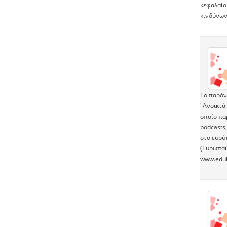
κεφαλαίο
κινδύνων
To παρόν
"Ανοικτά
οποίο πα
podcasts,
στο ευρύ
(Ευρωπαϊ
www.edul