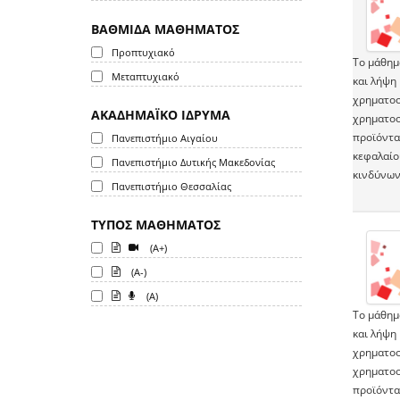
ΒΑΘΜΙΔΑ ΜΑΘΗΜΑΤΟΣ
Προπτυχιακό
Το μάθημ
Μεταπτυχιακό
και λήψη
χρηματοο
ΑΚΑΔΗΜΑΪΚΟ ΙΔΡΥΜΑ
χρηματοο
προϊόντα
Πανεπιστήμιο Αιγαίου
κεφαλαίο
Πανεπιστήμιο Δυτικής Μακεδονίας
κινδύνων
Πανεπιστήμιο Θεσσαλίας
ΤΥΠΟΣ ΜΑΘΗΜΑΤΟΣ
(A+)
(A-)
(A)
Το μάθημ
και λήψη
χρηματοο
χρηματοο
προϊόντα