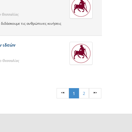
ο Θεσσαλίας
ι διδάσκουμε τις ανθρώπινες κινήσεις
ν ιδεών
ο Θεσσαλίας
1
2