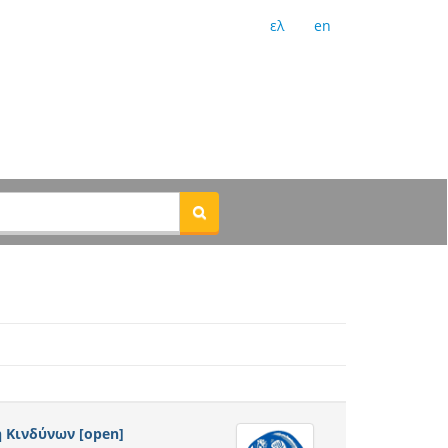
ελ
en
 Κινδύνων [open]