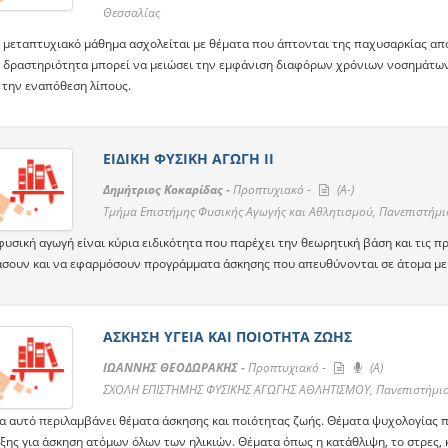
Θεσσαλίας
 μεταπτυχιακό μάθημα ασχολείται με θέματα που άπτονται της παχυσαρκίας από 
 δραστηριότητα μπορεί να μειώσει την εμφάνιση διαφόρων χρόνιων νοσημάτων 
 την εναπόθεση λίπους.
ΕΙΔΙΚΗ ΦΥΣΙΚΗ ΑΓΩΓΗ ΙΙ
Δημήτριος Κοκαρίδας -
Προπτυχιακό -
(A-)
Τμήμα Επιστήμης Φυσικής Αγωγής και Αθλητισμού, Πανεπιστήμι
φυσική αγωγή είναι κύρια ειδικότητα που παρέχει την θεωρητική βάση και τις π
άσουν και να εφαρμόσουν προγράμματα άσκησης που απευθύνονται σε άτομα με
ΑΣΚΗΣΗ ΥΓΕΙΑ ΚΑΙ ΠΟΙΟΤΗΤΑ ΖΩΗΣ
ΙΩΑΝΝΗΣ ΘΕΟΔΩΡΑΚΗΣ -
Προπτυχιακό -
(A)
ΣΧΟΛΗ ΕΠΙΣΤΗΜΗΣ ΦΥΣΙΚΗΣ ΑΓΩΓΗΣ ΑΘΛΗΤΙΣΜΟΥ, Πανεπιστήμιο
α αυτό περιλαμβάνει θέματα άσκησης και ποιότητας ζωής. Θέματα ψυχολογίας π
ξης για άσκηση ατόμων όλων των ηλικιών. Θέματα όπως η κατάθλιψη, το στρες, κ