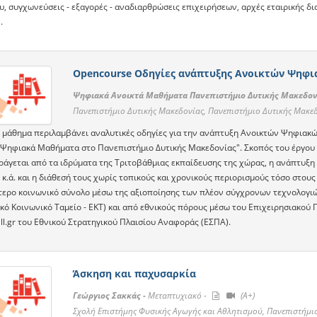
υ, συγχωνεύσεις - εξαγορές - αναδιαρθρώσεις επιχειρήσεων, αρχές εταιρικής δ
.
Opencourse Οδηγίες ανάπτυξης Ανοικτών Ψηφ
Ψηφιακά Ανοικτά Μαθήματα Πανεπιστήμιο Δυτικής Μακεδον
Πανεπιστήμιο Δυτικής Μακεδονίας, Πανεπιστήμιο Δυτικής Μακε
 μάθημα περιλαμβάνει αναλυτικές οδηγίες για την ανάπτυξη Ανοικτών Ψηφιακ
 Ψηφιακά Μαθήματα στο Πανεπιστήμιο Δυτικής Μακεδονίας". Σκοπός του έργου 
ράγεται από τα ιδρύματα της Τριτοβάθμιας εκπαίδευσης της χώρας, η ανάπτυξη
 κ.ά. και η διάθεσή τους χωρίς τοπικούς και χρονικούς περιορισμούς τόσο στου
τερο κοινωνικό σύνολο μέσω της αξιοποίησης των πλέον σύγχρονων τεχνολογι
κό Κοινωνικό Ταμείο - ΕΚΤ) και από εθνικούς πόρους μέσω του Επιχειρησιακού
ll.gr του Εθνικού Στρατηγικού Πλαισίου Αναφοράς (ΕΣΠΑ).
Άσκηση και παχυσαρκία
Γεώργιος Σακκάς -
Μεταπτυχιακό -
(A+)
Σχολή Επιστήμης Φυσικής Αγωγής και Αθλητισμού, Πανεπιστήμι