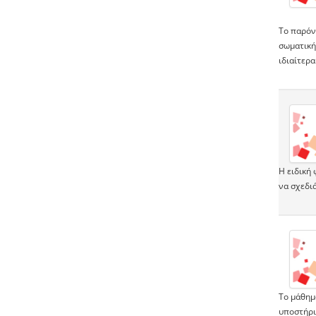
Το παρόν
σωματική
ιδιαίτερα
Η ειδική 
να σχεδι
Το μάθημ
υποστήρι