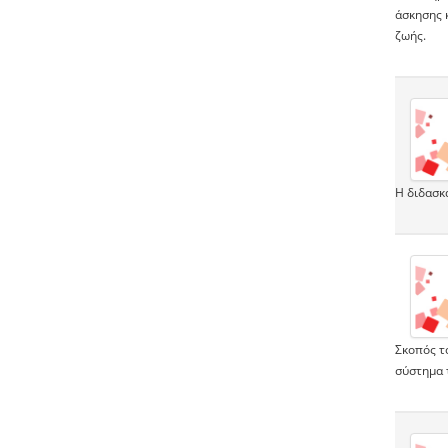
άσκησης 
ζωής.
Η διδασκ
Σκοπός το
σύστημα 