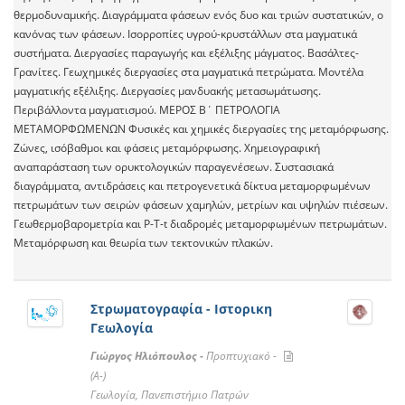
θερμοδυναμικής. Διαγράμματα φάσεων ενός δυο και τριών συστατικών, ο
κανόνας των φάσεων. Ισορροπίες υγρού-κρυστάλλων στα μαγματικά
συστήματα. Διεργασίες παραγωγής και εξέλιξης μάγματος. Βασάλτες-
Γρανίτες. Γεωχημικές διεργασίες στα μαγματικά πετρώματα. Μοντέλα
μαγματικής εξέλιξης. Διεργασίες μανδυακής μετασωμάτωσης.
Περιβάλλοντα μαγματισμού. ΜΕΡΟΣ Β΄ ΠΕΤΡΟΛΟΓΙΑ
ΜΕΤΑΜΟΡΦΩΜΕΝΩΝ Φυσικές και χημικές διεργασίες της μεταμόρφωσης.
Ζώνες, ισόβαθμοι και φάσεις μεταμόρφωσης. Χημειογραφική
αναπαράσταση των ορυκτολογικών παραγενέσεων. Συστασιακά
διαγράμματα, αντιδράσεις και πετρογενετικά δίκτυα μεταμορφωμένων
πετρωμάτων των σειρών φάσεων χαμηλών, μετρίων και υψηλών πιέσεων.
Γεωθερμοβαρομετρία και Ρ-Τ-t διαδρομές μεταμορφωμένων πετρωμάτων.
Μεταμόρφωση και θεωρία των τεκτονικών πλακών.
Στρωματογραφία - Ιστορικη
Γεωλογία
Γιώργος Ηλιόπουλος -
Προπτυχιακό -
(A-)
Γεωλογία, Πανεπιστήμιο Πατρών