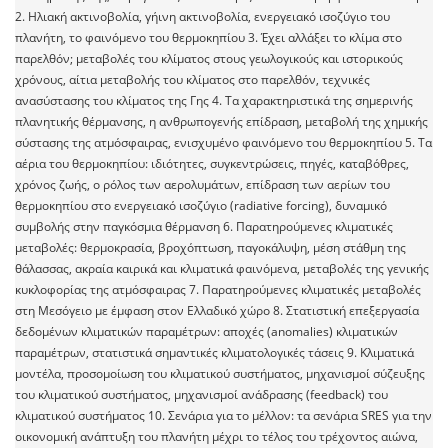
2. Ηλιακή ακτινοβολία, γήινη ακτινοβολία, ενεργειακό ισοζύγιο του
πλανήτη, το φαινόμενο του θερμοκηπίου 3. Έχει αλλάξει το κλίμα στο
παρελθόν; μεταβολές του κλίματος στους γεωλογικούς και ιστορικούς
χρόνους, αίτια μεταβολής του κλίματος στο παρελθόν, τεχνικές
ανασύστασης του κλίματος της Γης 4. Τα χαρακτηριστικά της σημερινής
πλανητικής θέρμανσης, η ανθρωπογενής επίδραση, μεταβολή της χημικής
σύστασης της ατμόσφαιρας, ενισχυμένο φαινόμενο του θερμοκηπίου 5. Τα
αέρια του θερμοκηπίου: ιδιότητες, συγκεντρώσεις, πηγές, καταβόθρες,
χρόνος ζωής, ο ρόλος των αερολυμάτων, επίδραση των αερίων του
θερμοκηπίου στο ενεργειακό ισοζύγιο (radiative forcing), δυναμικό
συμβολής στην παγκόσμια θέρμανση 6. Παρατηρούμενες κλιματικές
μεταβολές: θερμοκρασία, βροχόπτωση, παγοκάλυψη, μέση στάθμη της
θάλασσας, ακραία καιρικά και κλιματικά φαινόμενα, μεταβολές της γενικής
κυκλοφορίας της ατμόσφαιρας 7. Παρατηρούμενες κλιματικές μεταβολές
στη Μεσόγειο με έμφαση στον Ελλαδικό χώρο 8. Στατιστική επεξεργασία
δεδομένων κλιματικών παραμέτρων: αποχές (anomalies) κλιματικών
παραμέτρων, στατιστικά σημαντικές κλιματολογικές τάσεις 9. Κλιματικά
μοντέλα, προσομοίωση του κλιματικού συστήματος, μηχανισμοί σύζευξης
του κλιματικού συστήματος, μηχανισμοί ανάδρασης (feedback) του
κλιματικού συστήματος 10. Σενάρια για το μέλλον: τα σενάρια SRES για την
οικονομική ανάπτυξη του πλανήτη μέχρι το τέλος του τρέχοντος αιώνα,