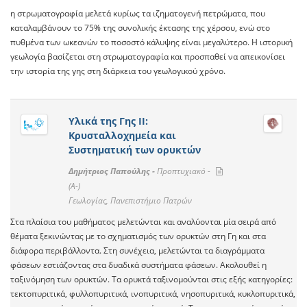
η στρωματογραφία μελετά κυρίως τα ιζηματογενή πετρώματα, που
καταλαμβάνουν το 75% της συνολικής έκτασης της χέρσου, ενώ στο
πυθμένα των ωκεανών το ποσοστό κάλυψης είναι μεγαλύτερο. Η ιστορική
γεωλογία βασίζεται στη στρωματογραφία και προσπαθεί να απεικονίσει
την ιστορία της γης στη διάρκεια του γεωλογικού χρόνο.
Υλικά της Γης ΙI:
Κρυσταλλοχημεία και
Συστηματική των ορυκτών
Δημήτριος Παπούλης -
Προπτυχιακό -
(A-)
Γεωλογίας, Πανεπιστήμιο Πατρών
Στα πλαίσια του μαθήματος μελετώνται και αναλύονται μία σειρά από
θέματα ξεκινώντας με το σχηματισμός των ορυκτών στη Γη και στα
διάφορα περιβάλλοντα. Στη συνέχεια, μελετώνται τα διαγράμματα
φάσεων εστιάζοντας στα δυαδικά συστήματα φάσεων. Ακολουθεί η
ταξινόμηση των ορυκτών. Τα ορυκτά ταξινομούνται στις εξής κατηγορίες:
τεκτοπυριτικά, φυλλοπυριτικά, ινοπυριτικά, νησοπυριτικά, κυκλοπυριτικά,