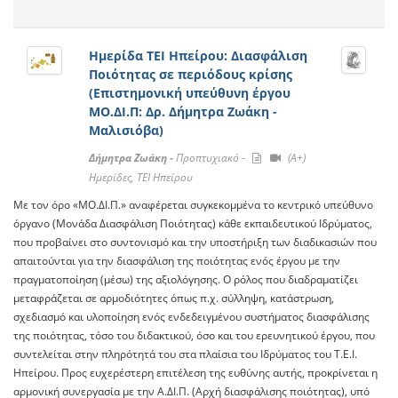
Ημερίδα ΤΕΙ Ηπείρου: Διασφάλιση
Ποιότητας σε περιόδους κρίσης
(Επιστημονική υπεύθυνη έργου
ΜΟ.ΔΙ.Π: Δρ. Δήμητρα Ζωάκη -
Μαλισιόβα)
Δήμητρα Ζωάκη -
Προπτυχιακό -
(A+)
Ημερίδες, ΤΕΙ Ηπείρου
Με τον όρο «ΜΟ.ΔΙ.Π.» αναφέρεται συγκεκομμένα το κεντρικό υπεύθυνο
όργανο (Μoνάδα Διασφάλιση Ποιότητας) κάθε εκπαιδευτικού Ιδρύματος,
που προβαίνει στο συντονισμό και την υποστήριξη των διαδικασιών που
απαιτούνται για την διασφάλιση της ποιότητας ενός έργου με την
πραγματοποίηση (μέσω) της αξιολόγησης. Ο ρόλος που διαδραματίζει
μεταφράζεται σε αρμοδιότητες όπως π.χ. σύλληψη, κατάστρωση,
σχεδιασμό και υλοποίηση ενός ενδεδειγμένου συστήματος διασφάλισης
της ποιότητας, τόσο του διδακτικού, όσο και του ερευνητικού έργου, που
συντελείται στην πληρότητά του στα πλαίσια του Ιδρύματος του Τ.Ε.Ι.
Ηπείρου. Προς ευχερέστερη επιτέλεση της ευθύνης αυτής, προκρίνεται η
αρμονική συνεργασία με την Α.ΔΙ.Π. (Αρχή διασφάλισης ποιότητας), υπό