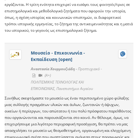
εργάζονται. Η τρίτη ενότητα επιχειρεί να εισάγει τους φοιτητές/τριες σε
επιστημολογικά και μεθοδολογικά ζητήματα που αφορούν την ιστορία,
όπως, η σχέση ιστορίας και κοινωνικών επιστημών, οι διαφορετικοί
τρόποι ιστορικής ερμηνείας, το ζήτημα της αντικειμενικότητας και η ματιά
του ιστορικού, το γεγονός ως επιστημολογικό ζήτημα.
Μουσείο - Επικοινωνία -
Εκπαίδευση [open]
Αναστασία Χουρμουζιάδη -
Προπτυχιακό -
(A+)
ΠΟΛΙΤΙΣΜΙΚΗΣ ΤΕΧΝΟΛΟΓΙΑΣ ΚΑΙ
ΕΠΙΚΟΙΝΩΝΙΑΣ, Πανεπιστήμιο Αιγαίου
Συνήθως σκεφτόμαστε το μουσείο ως έναν περιποιημένο χώρο φύλαξης
μιας συλλογής πραγμάτων υλικών και άυλων, ζωντανών ή άψυχων,
οικείων ή περίεργων, του απώτατου ή του πολύ πρόσφατου παρελθόντος
που οργανώνονται και παρουσιάζονται στο κοινό. Αν θέλουμε, όμως, να
επιχειρήσουμε μια λιγότερο περιγραφική προσέγγιση, θα πρέπει να μας
απασχολήσει το μουσείο ως θεσμοθετημένη, οργανωμένη και ελεγχόμενη
επικοινωνιακή σχέση που αναπτύσσεται ανάμεσα στους παραγωγούς και