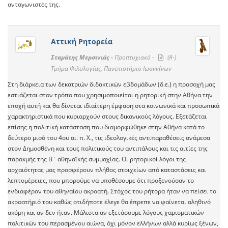
ανταγωνιστές της.
Αττική Ρητορεία
Σταμάτης Μερσινιάς -
Προπτυχιακό -
(A-)
Τμήμα Φιλολογίας, Πανεπιστήμιο Ιωαννίνων
Στη διάρκεια των δεκατριών διδακτικών εβδομάδων (δ.ε.) η προσοχή μας
εστιάζεται στον τρόπο που χρησιμοποιείται η ρητορική στην Αθήνα την
εποχή αυτή και θα δίνεται ιδιαίτερη έμφαση στα κοινωνικά και προσωπικά
χαρακτηριστικά που κυριαρχούν στους δικανικούς λόγους. Εξετάζεται
επίσης η πολιτική κατάσταση που διαμορφώθηκε στην Αθήνα κατά το
δεύτερο μισό του 4ου αι. π. Χ., τις ιδεολογικές αντιπαραθέσεις ανάμεσα
στον Δημοσθένη και τους πολιτικούς του αντιπάλους και τις αιτίες της
παρακμής της Β΄ αθηναϊκής συμμαχίας. Οι ρητορικοί λόγοι της
αρχαιότητας μας προσφέρουν πλήθος στοιχείων από καταστάσεις και
λεπτομέρειες, που μπορούμε να υποθέσουμε ότι προξενούσαν το
ενδιαφέρον του αθηναίου ακροατή. Στόχος του ρήτορα ήταν να πείσει το
ακροατήριό του καθώς οτιδήποτε έλεγε θα έπρεπε να φαίνεται αληθινό
ακόμη και αν δεν ήταν. Μάλιστα αν εξετάσουμε λόγους χαρισματικών
πολιτικών του περασμένου αιώνα, όχι μόνον ελλήνων αλλά κυρίως ξένων,