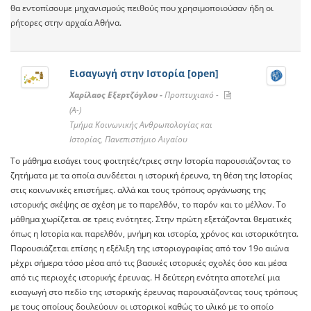
θα εντοπίσουμε μηχανισμoύς πειθούς που χρησιμοποιούσαν ήδη οι
ρήτορες στην αρχαία Αθήνα.
Εισαγωγή στην Ιστορία [open]
Χαρίλαος Εξερτζόγλου -
Προπτυχιακό -
(A-)
Tμήμα Κοινωνικής Ανθρωπολογίας και
Ιστορίας, Πανεπιστήμιο Αιγαίου
Το μάθημα εισάγει τους φοιτητές/τριες στην Ιστορία παρουσιάζοντας το
ζητήματα με τα οποία συνδέεται η ιστορική έρευνα, τη θέση της Ιστορίας
στις κοινωνικές επιστήμες. αλλά και τους τρόπους οργάνωσης της
ιστορικής σκέψης σε σχέση με το παρελθόν, το παρόν και το μέλλον. Το
μάθημα χωρίζεται σε τρεις ενότητες. Στην πρώτη εξετάζονται θεματικές
όπως η Ιστορία και παρελθόν, μνήμη και ιστορία, χρόνος και ιστορικότητα.
Παρουσιάζεται επίσης η εξέλιξη της ιστοριογραφίας από τον 19ο αιώνα
μέχρι σήμερα τόσο μέσα από τις βασικές ιστορικές σχολές όσο και μέσα
από τις περιοχές ιστορικής έρευνας. Η δεύτερη ενότητα αποτελεί μια
εισαγωγή στο πεδίο της ιστορικής έρευνας παρουσιάζοντας τους τρόπους
με τους οποίους δουλεύουν οι ιστορικοί καθώς το υλικό με το οποίο