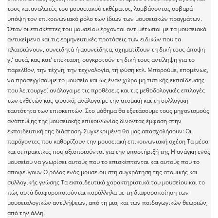
τους καταναλωτές του μουσειακού εκθέματος, λαμβάνοντας σοβαρά
υπόψη τον επικοινωνιακό ρόλο των ίδιων των μουσειακών πραγμάτων.
Όταν οι επισκέπτες του μουσείου έρχονται αντιμέτωποι με τα μουσειακά
αντικείμενα και τις ερμηνευτικές προτάσεις των ειδικών που τα
πλαισιώνουν, συνειδητά ή ασυνείδητα, σχηματίζουν τη δική τους άποψη
γι’ αυτά, και, κατ’ επέκταση, συγκροτούν τη δική τους αντίληψη για το
παρελθόν, την τέχνη, την τεχνολογία, τη φύση κτλ. Μπορούμε, επομένως,
να προσεγγίσουμε το μουσείο και ως έναν χώρο μη τυπικής εκπαίδευσης
που λειτουργεί ανάλογα με τις προθέσεις και τις μεθοδολογικές επιλογές
των εκθετών και, φυσικά, ανάλογα με την ατομική και τη συλλογική
ταυτότητα των επισκεπτών. Στο μάθημα θα εξετάσουμε τους μηχανισμούς
ανάπτυξης της μουσειακής επικοινωνίας δίνοντας έμφαση στην
εκπαιδευτική της διάσταση. Συγκεκριμένα θα μας απασχολήσουν: Οι
παράγοντες που καθορίζουν την μουσειακή επικοινωνιακή σχέση Τα μέσα
και οι πρακτικές που αξιοποιούνται για την υποστήριξή της Η ανάγκη ενός
μουσείου να γνωρίσει αυτούς που το επισκέπτονται και αυτούς που το
αποφεύγουν Ο ρόλος ενός μουσείου στη συγκρότηση της ατομικής και
συλλογικής γνώσης Τα εκπαιδευτικά χαρακτηριστικά του μουσείου και το
πώς αυτά διαφοροποιούνται παράλληλα με τη διαφοροποίηση των
μουσειολογικών αντιλήψεων, από τη μια, και των παιδαγωγικών θεωριών,
από την άλλη.