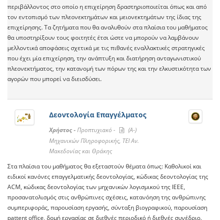
περιβάλλοντος στο οποίο η επιχείρηση δραστηριοποιείται όπως και από
τον εντοπισμό των πλεονεκτημάτων και μειονεκτημάτων της ίδιας της
επιχείρησης. Τα ζητήματα που θα αναλυθούν στα πλαίσια του μαθήματος
θα υποστηρίξουν τους φοιτητές έτσι ώστε να μπορούν να λαμβάνουν
μελλοντικά αποφάσεις σχετικά με τις πιθανές εναλλακτικές στρατηγικές
που έχει μία επιχείρηση, την ανάπτυξη και διατήρηση ανταγωνιστικού
πλεονεκτήματος, την κατανομή των πόρων της και την ελκυστικότητα των
αγορών που μπορεί να διεισδύσει.
Δεοντολογία Επαγγέλματος
Χρήστος -
Προπτυχιακό -
(A-)
Μηχανικών Πληροφορικής, ΤΕΙ Αν.
Μακεδονίας και Θράκης
Στα πλαίσια του μαθήματος θα εξεταστούν θέματα όπως: Καθολικοί και
ειδικοί κανόνες επαγγελματικής δεοντολογίας, κώδικας δεοντολογίας της
ACM, κώδικας δεοντολογίας των μηχανικών λογισμικού της IEEE,
προσανατολισμός στις ανθρώπινες σχέσεις, κατανόηση της ανθρώπινης
συμπεριφοράς, παρουσίαση εργασής, σύνταξη βιογραφικού, παρουσίαση
pattent office, δομή εργασίας σε διεθνές περιοδικό ή διεθνές συνέδριο.